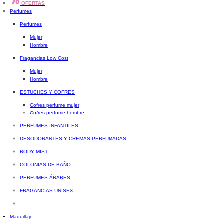
OFERTAS
Perfumes
Perfumes
Mujer
Hombre
Fragancias Low Cost
Mujer
Hombre
ESTUCHES Y COFRES
Cofres perfume mujer
Cofres perfume hombre
PERFUMES INFANTILES
DESODORANTES Y CREMAS PERFUMADAS
BODY MIST
COLONIAS DE BAÑO
PERFUMES ÁRABES
FRAGANCIAS UNISEX
Maquillaje