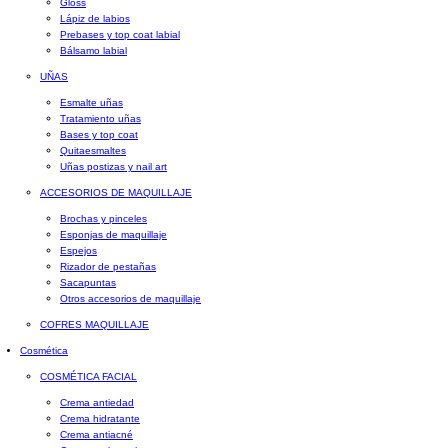
Gloss
Lápiz de labios
Prebases y top coat labial
Bálsamo labial
UÑAS
Esmalte uñas
Tratamiento uñas
Bases y top coat
Quitaesmaltes
Uñas postizas y nail art
ACCESORIOS DE MAQUILLAJE
Brochas y pinceles
Esponjas de maquillaje
Espejos
Rizador de pestañas
Sacapuntas
Otros accesorios de maquillaje
COFRES MAQUILLAJE
Cosmética
COSMÉTICA FACIAL
Crema antiedad
Crema hidratante
Crema antiacné