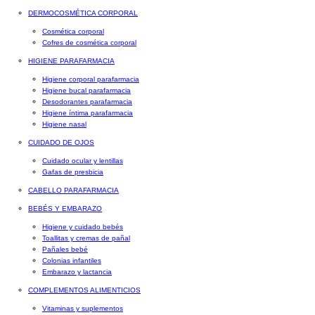
DERMOCOSMÉTICA CORPORAL
Cosmética corporal
Cofres de cosmética corporal
HIGIENE PARAFARMACIA
Higiene corporal parafarmacia
Higiene bucal parafarmacia
Desodorantes parafarmacia
Higiene íntima parafarmacia
Higiene nasal
CUIDADO DE OJOS
Cuidado ocular y lentillas
Gafas de presbicia
CABELLO PARAFARMACIA
BEBÉS Y EMBARAZO
Higiene y cuidado bebés
Toallitas y cremas de pañal
Pañales bebé
Colonias infantiles
Embarazo y lactancia
COMPLEMENTOS ALIMENTICIOS
Vitaminas y suplementos