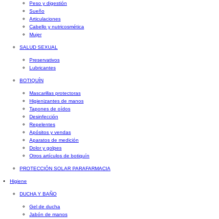
Peso y digestión
Sueño
Articulaciones
Cabello y nutricosmética
Mujer
SALUD SEXUAL
Preservativos
Lubricantes
BOTIQUÍN
Mascarillas protectoras
Higienizantes de manos
Tapones de oídos
Desinfección
Repelentes
Apósitos y vendas
Aparatos de medición
Dolor y golpes
Otros artículos de botiquín
PROTECCIÓN SOLAR PARAFARMACIA
Higiene
DUCHA Y BAÑO
Gel de ducha
Jabón de manos