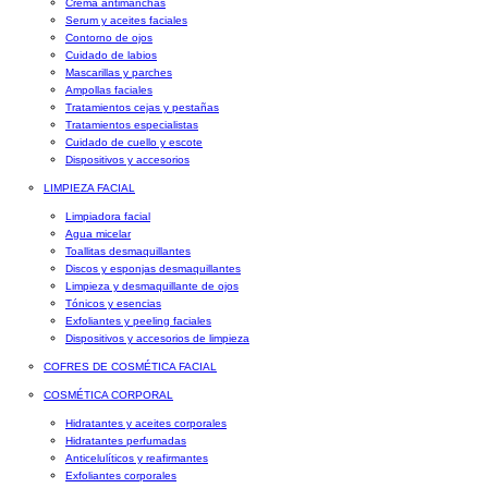
Crema antimanchas
Serum y aceites faciales
Contorno de ojos
Cuidado de labios
Mascarillas y parches
Ampollas faciales
Tratamientos cejas y pestañas
Tratamientos especialistas
Cuidado de cuello y escote
Dispositivos y accesorios
LIMPIEZA FACIAL
Limpiadora facial
Agua micelar
Toallitas desmaquillantes
Discos y esponjas desmaquillantes
Limpieza y desmaquillante de ojos
Tónicos y esencias
Exfoliantes y peeling faciales
Dispositivos y accesorios de limpieza
COFRES DE COSMÉTICA FACIAL
COSMÉTICA CORPORAL
Hidratantes y aceites corporales
Hidratantes perfumadas
Anticelulíticos y reafirmantes
Exfoliantes corporales