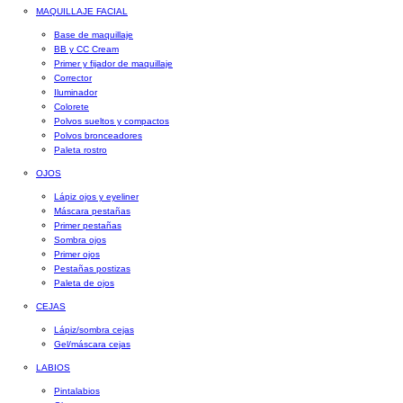
MAQUILLAJE FACIAL
Base de maquillaje
BB y CC Cream
Primer y fijador de maquillaje
Corrector
Iluminador
Colorete
Polvos sueltos y compactos
Polvos bronceadores
Paleta rostro
OJOS
Lápiz ojos y eyeliner
Máscara pestañas
Primer pestañas
Sombra ojos
Primer ojos
Pestañas postizas
Paleta de ojos
CEJAS
Lápiz/sombra cejas
Gel/máscara cejas
LABIOS
Pintalabios