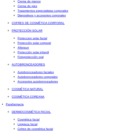
Crema de manos
Crema de pies
Tratamientos especialistas corporales
Dispositivos y accesorios corporales
COFRES DE COSMÉTICA CORPORAL
PROTECCIÓN SOLAR
Proteccion solar facial
Protección solar corporal
Aftersun
Protección solar infantil
Fotoprotección oral
AUTOBRONCEADORES
Autobronceadores faciales
Autobronceadores corporales
Accesorios autobronceadores
COSMÉTICA NATURAL
COSMÉTICA COREANA
Parafarmacia
DERMOCOSMÉTICA FACIAL
Cosmética facial
Limpieza facial
Cofres de cosmética facial