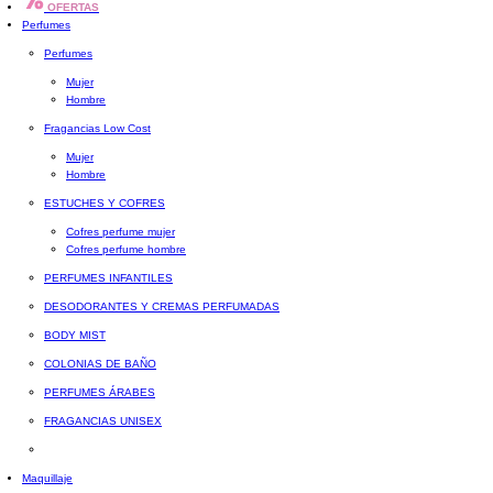
OFERTAS
Perfumes
Perfumes
Mujer
Hombre
Fragancias Low Cost
Mujer
Hombre
ESTUCHES Y COFRES
Cofres perfume mujer
Cofres perfume hombre
PERFUMES INFANTILES
DESODORANTES Y CREMAS PERFUMADAS
BODY MIST
COLONIAS DE BAÑO
PERFUMES ÁRABES
FRAGANCIAS UNISEX
Maquillaje