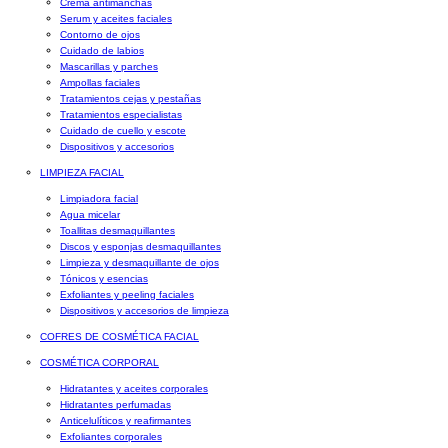
Crema antimanchas
Serum y aceites faciales
Contorno de ojos
Cuidado de labios
Mascarillas y parches
Ampollas faciales
Tratamientos cejas y pestañas
Tratamientos especialistas
Cuidado de cuello y escote
Dispositivos y accesorios
LIMPIEZA FACIAL
Limpiadora facial
Agua micelar
Toallitas desmaquillantes
Discos y esponjas desmaquillantes
Limpieza y desmaquillante de ojos
Tónicos y esencias
Exfoliantes y peeling faciales
Dispositivos y accesorios de limpieza
COFRES DE COSMÉTICA FACIAL
COSMÉTICA CORPORAL
Hidratantes y aceites corporales
Hidratantes perfumadas
Anticelulíticos y reafirmantes
Exfoliantes corporales