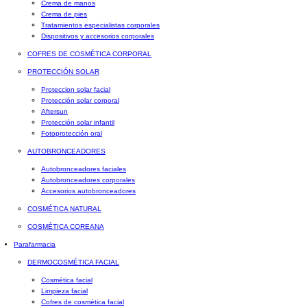
Crema de manos
Crema de pies
Tratamientos especialistas corporales
Dispositivos y accesorios corporales
COFRES DE COSMÉTICA CORPORAL
PROTECCIÓN SOLAR
Proteccion solar facial
Protección solar corporal
Aftersun
Protección solar infantil
Fotoprotección oral
AUTOBRONCEADORES
Autobronceadores faciales
Autobronceadores corporales
Accesorios autobronceadores
COSMÉTICA NATURAL
COSMÉTICA COREANA
Parafarmacia
DERMOCOSMÉTICA FACIAL
Cosmética facial
Limpieza facial
Cofres de cosmética facial