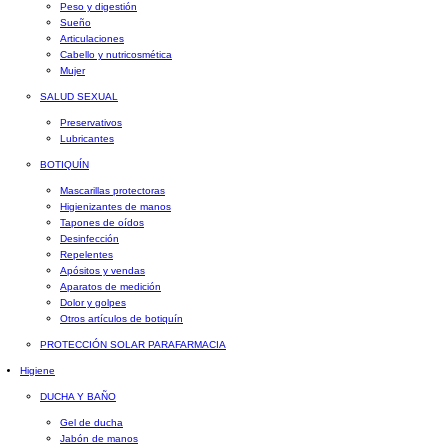
Peso y digestión
Sueño
Articulaciones
Cabello y nutricosmética
Mujer
SALUD SEXUAL
Preservativos
Lubricantes
BOTIQUÍN
Mascarillas protectoras
Higienizantes de manos
Tapones de oídos
Desinfección
Repelentes
Apósitos y vendas
Aparatos de medición
Dolor y golpes
Otros artículos de botiquín
PROTECCIÓN SOLAR PARAFARMACIA
Higiene
DUCHA Y BAÑO
Gel de ducha
Jabón de manos