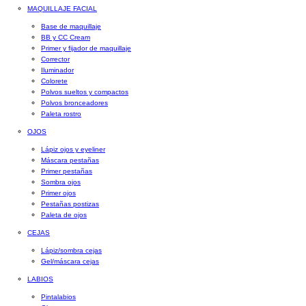
MAQUILLAJE FACIAL
Base de maquillaje
BB y CC Cream
Primer y fijador de maquillaje
Corrector
Iluminador
Colorete
Polvos sueltos y compactos
Polvos bronceadores
Paleta rostro
OJOS
Lápiz ojos y eyeliner
Máscara pestañas
Primer pestañas
Sombra ojos
Primer ojos
Pestañas postizas
Paleta de ojos
CEJAS
Lápiz/sombra cejas
Gel/máscara cejas
LABIOS
Pintalabios