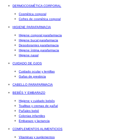
DERMOCOSMÉTICA CORPORAL
Cosmética corporal
Cofres de cosmética corporal
HIGIENE PARAFARMACIA
Higiene corporal parafarmacia
Higiene bucal parafarmacia
Desodorantes parafarmacia
Higiene íntima parafarmacia
Higiene nasal
CUIDADO DE OJOS
Cuidado ocular y lentillas
Gafas de presbicia
CABELLO PARAFARMACIA
BEBÉS Y EMBARAZO
Higiene y cuidado bebés
Toallitas y cremas de pañal
Pañales bebé
Colonias infantiles
Embarazo y lactancia
COMPLEMENTOS ALIMENTICIOS
Vitaminas y suplementos