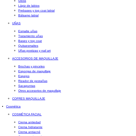
Gloss
Lápiz de labios
Prebases y top coat labial
Bálsamo labial
UÑAS
Esmalte uñas
Tratamiento uñas
Bases y top coat
Quitaesmaltes
Uñas postizas y nail art
ACCESORIOS DE MAQUILLAJE
Brochas y pinceles
Esponjas de maquillaje
Espejos
Rizador de pestañas
Sacapuntas
Otros accesorios de maquillaje
COFRES MAQUILLAJE
Cosmética
COSMÉTICA FACIAL
Crema antiedad
Crema hidratante
Crema antiacné