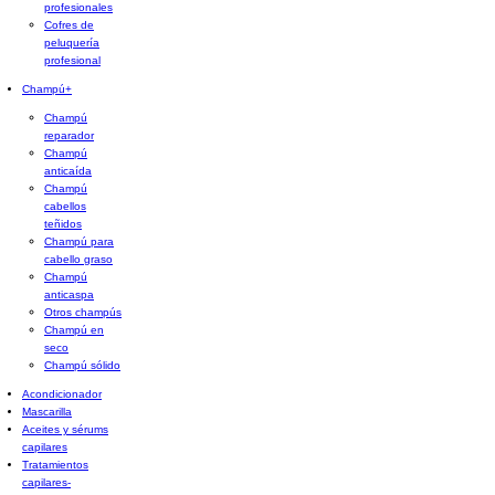
profesionales
Cofres de
peluquería
profesional
Champú
+
Champú
reparador
Champú
anticaída
Champú
cabellos
teñidos
Champú para
cabello graso
Champú
anticaspa
Otros champús
Champú en
seco
Champú sólido
Acondicionador
Mascarilla
Aceites y sérums
capilares
Tratamientos
capilares
-