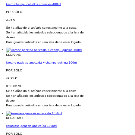
kerzo champu cabellos normales 400ml
POR SÓLO
3,95 €
Se ha añadido el artículo correctamente a la cesta
Se han añadido los artículos seleccionados a la lista de
deseo
Para guardar artículos en una lista debe estar logado
KLORANE
klorane pack tto anticaida + champu quinina 100ml
POR SÓLO
49,95 €
0,50 €/1ML
Se ha añadido el artículo correctamente a la cesta
Se han añadido los artículos seleccionados a la lista de
deseo
Para guardar artículos en una lista debe estar logado
KERASTASE
kerastase genesis anti-caída 10x6ml
POR SÓLO