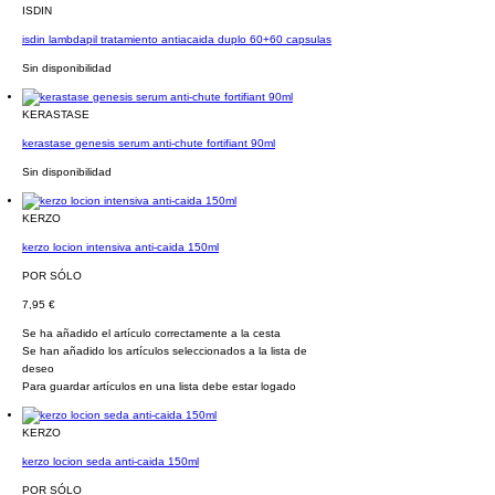
ISDIN
isdin lambdapil tratamiento antiacaida duplo 60+60 capsulas
Sin disponibilidad
KERASTASE
kerastase genesis serum anti-chute fortifiant 90ml
Sin disponibilidad
KERZO
kerzo locion intensiva anti-caida 150ml
POR SÓLO
7,95 €
Se ha añadido el artículo correctamente a la cesta
Se han añadido los artículos seleccionados a la lista de
deseo
Para guardar artículos en una lista debe estar logado
KERZO
kerzo locion seda anti-caida 150ml
POR SÓLO