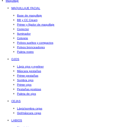
Maquillaje
MAQUILLAJE FACIAL
Base de maquillaje
BB y CC Cream
Primer y fijador de maquillaje
Corrector
Iluminador
Colorete
Polvos sueltos y compactos
Polvos bronceadores
Paleta rostro
OJOS
Lápiz ojos y eyeliner
Máscara pestañas
Primer pestañas
Sombra ojos
Primer ojos
Pestañas postizas
Paleta de ojos
CEJAS
Lápiz/sombra cejas
Gel/máscara cejas
LABIOS