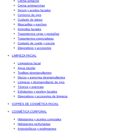
Crema antiacné
Crema antimanchas
Serum y aceites faciales
Contorno de ojos
Cuidado de labios
Mascarillas y parches
Ampollas faciales
Tratamientos cejas y pestañas
Tratamientos especialistas
Cuidado de cuello y escote
Dispositivos y accesorios
LIMPIEZA FACIAL
Limpiadora facial
Agua micelar
Toallitas desmaquillantes
Discos y esponjas desmaquillantes
Limpieza y desmaquillante de ojos
Tónicos y esencias
Exfoliantes y peeling faciales
Dispositivos y accesorios de limpieza
COFRES DE COSMÉTICA FACIAL
COSMÉTICA CORPORAL
Hidratantes y aceites corporales
Hidratantes perfumadas
Anticelulíticos y reafirmantes