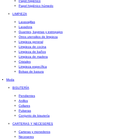
Papel higiénico
Papel higiénico húmedo
LIMPIEZA
Lavavajillas
Lavadora
Guantes, bayetas y estropajos
Otros utensilios de limpieza
Limpieza general
Limpieza de cocina
Limpieza de baños
Limpieza de madera
Cristales
Limpieza específica
Bolsas de basura
Moda
BISUTERÍA
Pendientes
Anillos
Collares
Pulseras
Conjunto de bisutería
CARTERAS Y NECESERES
Carteras y monederos
Neceseres