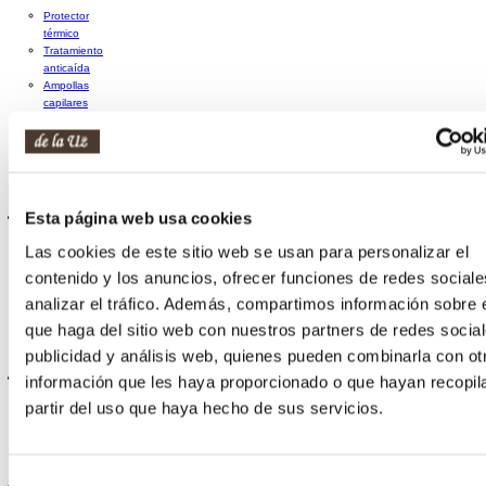
Protector
térmico
Tratamiento
anticaída
Ampollas
capilares
Tratamiento
antipiojos
Otros
tratamientos
capilares
Esta página web usa cookies
Fijación
+
Laca
Las cookies de este sitio web se usan para personalizar el
Espuma
contenido y los anuncios, ofrecer funciones de redes sociale
Gominas y
ceras
analizar el tráfico. Además, compartimos información sobre 
Cremas de
que haga del sitio web con nuestros partners de redes social
peinado y
leave-in
publicidad y análisis web, quienes pueden combinarla con ot
Coloración capilar
+
información que les haya proporcionado o que hayan recopil
partir del uso que haya hecho de sus servicios.
Tintes
Otras
coloraciones y
accesorios
Selección