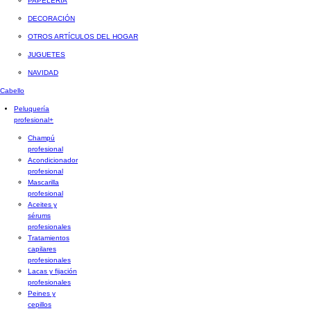
PAPELERÍA
DECORACIÓN
OTROS ARTÍCULOS DEL HOGAR
JUGUETES
NAVIDAD
Cabello
Peluquería
profesional
+
Champú
profesional
Acondicionador
profesional
Mascarilla
profesional
Aceites y
sérums
profesionales
Tratamientos
capilares
profesionales
Lacas y fijación
profesionales
Peines y
cepillos