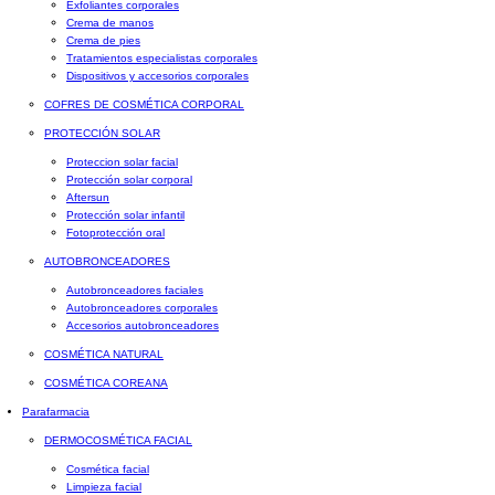
Exfoliantes corporales
Crema de manos
Crema de pies
Tratamientos especialistas corporales
Dispositivos y accesorios corporales
COFRES DE COSMÉTICA CORPORAL
PROTECCIÓN SOLAR
Proteccion solar facial
Protección solar corporal
Aftersun
Protección solar infantil
Fotoprotección oral
AUTOBRONCEADORES
Autobronceadores faciales
Autobronceadores corporales
Accesorios autobronceadores
COSMÉTICA NATURAL
COSMÉTICA COREANA
Parafarmacia
DERMOCOSMÉTICA FACIAL
Cosmética facial
Limpieza facial