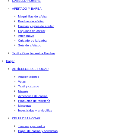
CABELLO HOMBRE
AFEITADO Y BARBA
Maquinillas de afeitar
Brochas de afeitar
Cremas y geles de afeitar
Espumas de afeitar
After-shave
Cuidado de la barba
Sets de afeitado
Textil y Complementos Hombre
Hogar
ARTÍCULOS DEL HOGAR
Ambientadores
Velas
Textil y calzado
Menaje
Accesorios de cocina
Productos de ferretería
Mascotas
Insecticidas y antipolillas
CELULOSA HOGAR
Tissues y pañuelos
Papel de cocina y servilletas