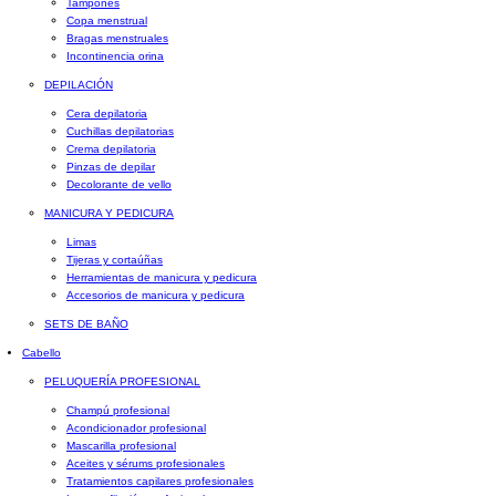
Tampones
Copa menstrual
Bragas menstruales
Incontinencia orina
DEPILACIÓN
Cera depilatoria
Cuchillas depilatorias
Crema depilatoria
Pinzas de depilar
Decolorante de vello
MANICURA Y PEDICURA
Limas
Tijeras y cortaúñas
Herramientas de manicura y pedicura
Accesorios de manicura y pedicura
SETS DE BAÑO
Cabello
PELUQUERÍA PROFESIONAL
Champú profesional
Acondicionador profesional
Mascarilla profesional
Aceites y sérums profesionales
Tratamientos capilares profesionales