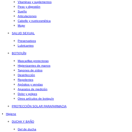
Vitaminas y suplementos
Peso y digestión
Sueño
Articulaciones
Cabello y nutricosmética
Mujer
SALUD SEXUAL
Preservativos
Lubricantes
BOTIQUÍN
Mascarillas protectoras
Higienizantes de manos
Tapones de oídos
Desinfección
Repelentes
Apósitos y vendas
Aparatos de medición
Dolor y golpes
Otros artículos de botiquín
PROTECCIÓN SOLAR PARAFARMACIA
Higiene
DUCHA Y BAÑO
Gel de ducha