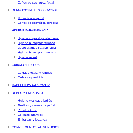
Cofres de cosmética facial
DERMOCOSMÉTICA CORPORAL
Cosmética corporal
Cofres de cosmética corporal
HIGIENE PARAFARMACIA
Higiene corporal parafarmacia
Higiene bucal parafarmacia
Desodorantes parafarmacia
Higiene íntima parafarmacia
Higiene nasal
CUIDADO DE OJOS
Cuidado ocular y lentillas
Gafas de presbicia
CABELLO PARAFARMACIA
BEBÉS Y EMBARAZO
Higiene y cuidado bebés
Toallitas y cremas de pañal
Pañales bebé
Colonias infantiles
Embarazo y lactancia
COMPLEMENTOS ALIMENTICIOS