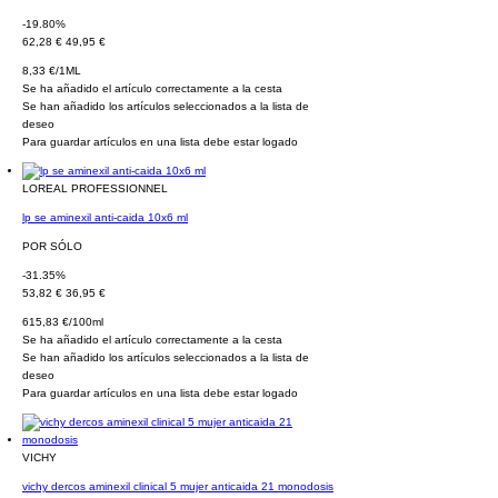
-19.80%
62,28 €
49,95 €
8,33 €/1ML
Se ha añadido el artículo correctamente a la cesta
Se han añadido los artículos seleccionados a la lista de
deseo
Para guardar artículos en una lista debe estar logado
LOREAL PROFESSIONNEL
lp se aminexil anti-caida 10x6 ml
POR SÓLO
-31.35%
53,82 €
36,95 €
615,83 €/100ml
Se ha añadido el artículo correctamente a la cesta
Se han añadido los artículos seleccionados a la lista de
deseo
Para guardar artículos en una lista debe estar logado
VICHY
vichy dercos aminexil clinical 5 mujer anticaida 21 monodosis