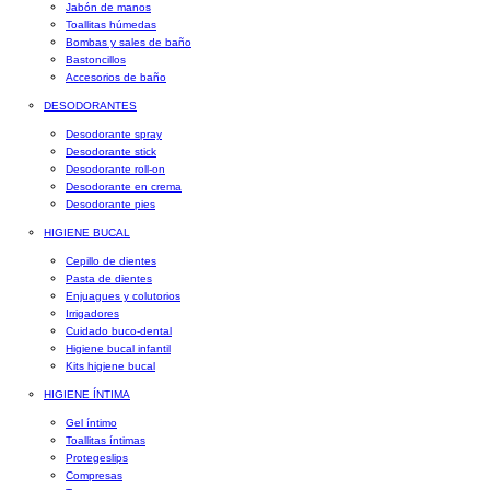
Jabón de manos
Toallitas húmedas
Bombas y sales de baño
Bastoncillos
Accesorios de baño
DESODORANTES
Desodorante spray
Desodorante stick
Desodorante roll-on
Desodorante en crema
Desodorante pies
HIGIENE BUCAL
Cepillo de dientes
Pasta de dientes
Enjuagues y colutorios
Irrigadores
Cuidado buco-dental
Higiene bucal infantil
Kits higiene bucal
HIGIENE ÍNTIMA
Gel íntimo
Toallitas íntimas
Protegeslips
Compresas