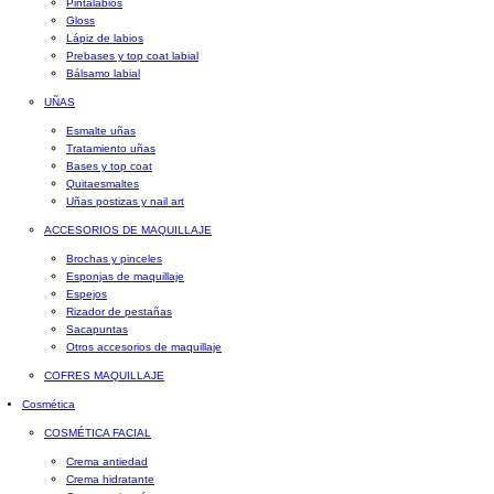
Pintalabios
Gloss
Lápiz de labios
Prebases y top coat labial
Bálsamo labial
UÑAS
Esmalte uñas
Tratamiento uñas
Bases y top coat
Quitaesmaltes
Uñas postizas y nail art
ACCESORIOS DE MAQUILLAJE
Brochas y pinceles
Esponjas de maquillaje
Espejos
Rizador de pestañas
Sacapuntas
Otros accesorios de maquillaje
COFRES MAQUILLAJE
Cosmética
COSMÉTICA FACIAL
Crema antiedad
Crema hidratante