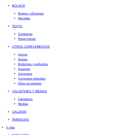
BOLSOS
Bolsos y riñoneras
Mochilas
TEXTIL
Camisetas
Ropa interior
OTROS COMPLEMENTOS
Gorros
Gorras
Bufandas y pañuelos
Guantes
Conjuntos
Conjuntos infantiles
Otros accesorios
CALCETINES Y MEDIAS
Calcetines
Medias
CALZADO
PARAGUAS
Y más