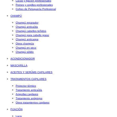
Lacas y fijación profesionales
Peines y cepillos profesionales
Cofres de Peluquería Profesional
CHAMPÚ
Champú reparador
Champú anticaída
Champú cabellos teñidos
Champú para cabello graso
Champú anticaspa
Otros champús
Champú en seco
Champú sólido
ACONDICIONADOR
MASCARILLA
ACEITES Y SERÚMS CAPILARES
TRATAMIENTOS CAPILARES
Protector térmico
Tratamiento anticaída
Ampollas capilares
Tratamiento antipiojos
Otros tratamientos capilares
FIJACIÓN
Laca