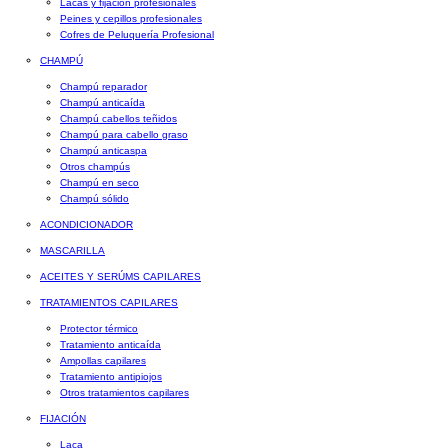
Lacas y fijación profesionales
Peines y cepillos profesionales
Cofres de Peluquería Profesional
CHAMPÚ
Champú reparador
Champú anticaída
Champú cabellos teñidos
Champú para cabello graso
Champú anticaspa
Otros champús
Champú en seco
Champú sólido
ACONDICIONADOR
MASCARILLA
ACEITES Y SERÚMS CAPILARES
TRATAMIENTOS CAPILARES
Protector térmico
Tratamiento anticaída
Ampollas capilares
Tratamiento antipiojos
Otros tratamientos capilares
FIJACIÓN
Laca