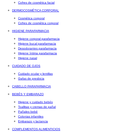
Cofres de cosmética facial
DERMOCOSMÉTICA CORPORAL
Cosmética corporal
Cofres de cosmética corporal
HIGIENE PARAFARMACIA
Higiene corporal parafarmacia
Higiene bucal parafarmacia
Desodorantes parafarmacia
Higiene íntima parafarmacia
Higiene nasal
CUIDADO DE OJOS
Cuidado ocular y lentillas
Gafas de presbicia
CABELLO PARAFARMACIA
BEBÉS Y EMBARAZO
Higiene y cuidado bebés
Toallitas y cremas de pañal
Pañales bebé
Colonias infantiles
Embarazo y lactancia
COMPLEMENTOS ALIMENTICIOS