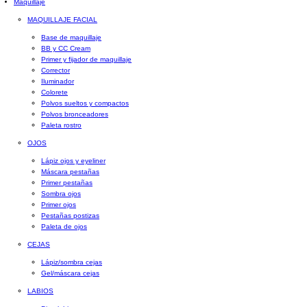
Maquillaje
MAQUILLAJE FACIAL
Base de maquillaje
BB y CC Cream
Primer y fijador de maquillaje
Corrector
Iluminador
Colorete
Polvos sueltos y compactos
Polvos bronceadores
Paleta rostro
OJOS
Lápiz ojos y eyeliner
Máscara pestañas
Primer pestañas
Sombra ojos
Primer ojos
Pestañas postizas
Paleta de ojos
CEJAS
Lápiz/sombra cejas
Gel/máscara cejas
LABIOS