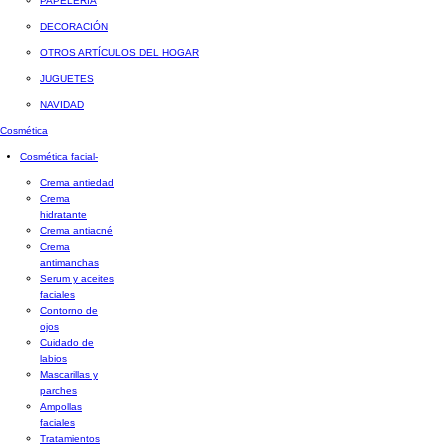
PAPELERÍA
DECORACIÓN
OTROS ARTÍCULOS DEL HOGAR
JUGUETES
NAVIDAD
Cosmética
Cosmética facial
-
Crema antiedad
Crema
hidratante
Crema antiacné
Crema
antimanchas
Serum y aceites
faciales
Contorno de
ojos
Cuidado de
labios
Mascarillas y
parches
Ampollas
faciales
Tratamientos