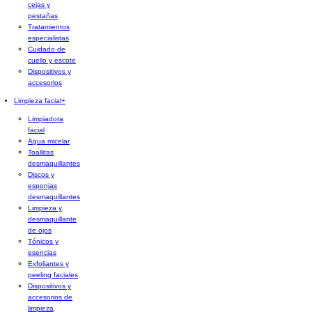
cejas y
pestañas
Tratamientos
especialistas
Cuidado de
cuello y escote
Dispositivos y
accesorios
Limpieza facial
+
Limpiadora
facial
Agua micelar
Toallitas
desmaquillantes
Discos y
esponjas
desmaquillantes
Limpieza y
desmaquillante
de ojos
Tónicos y
esencias
Exfoliantes y
peeling faciales
Dispositivos y
accesorios de
limpieza