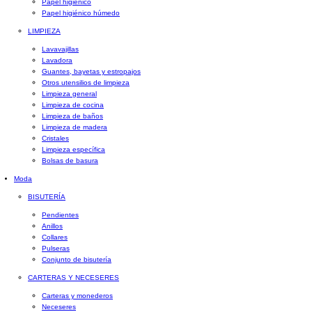
Papel higiénico
Papel higiénico húmedo
LIMPIEZA
Lavavajillas
Lavadora
Guantes, bayetas y estropajos
Otros utensilios de limpieza
Limpieza general
Limpieza de cocina
Limpieza de baños
Limpieza de madera
Cristales
Limpieza específica
Bolsas de basura
Moda
BISUTERÍA
Pendientes
Anillos
Collares
Pulseras
Conjunto de bisutería
CARTERAS Y NECESERES
Carteras y monederos
Neceseres