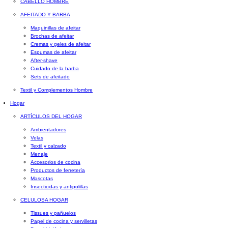
CABELLO HOMBRE
AFEITADO Y BARBA
Maquinillas de afeitar
Brochas de afeitar
Cremas y geles de afeitar
Espumas de afeitar
After-shave
Cuidado de la barba
Sets de afeitado
Textil y Complementos Hombre
Hogar
ARTÍCULOS DEL HOGAR
Ambientadores
Velas
Textil y calzado
Menaje
Accesorios de cocina
Productos de ferretería
Mascotas
Insecticidas y antipolillas
CELULOSA HOGAR
Tissues y pañuelos
Papel de cocina y servilletas