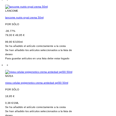
LANCOME
lancome nutrix royal crema 50ml
POR SÓLO
-36.77%
79,00 €
49,95 €
99,90 €/100ml
Se ha añadido el artículo correctamente a la cesta
Se han añadido los artículos seleccionados a la lista de
deseo
Para guardar artículos en una lista debe estar logado
NIVEA
nivea celular epigenetics crema antiedad spf30 50ml
POR SÓLO
18,95 €
0,38 €/1ML
Se ha añadido el artículo correctamente a la cesta
Se han añadido los artículos seleccionados a la lista de
deseo