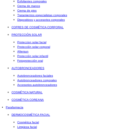
Exfoliantes corporales
Crema de manos
Crema de pies
Tratamientos especialistas corporales
Dispositivos y accesorios corporales
COFRES DE COSMÉTICA CORPORAL
PROTECCIÓN SOLAR
Proteccion solar facial
Protección solar corporal
Aftersun
Protección solar infantil
Fotoprotección oral
AUTOBRONCEADORES
Autobronceadores faciales
Autobronceadores corporales
Accesorios autobronceadores
COSMÉTICA NATURAL
COSMÉTICA COREANA
Parafarmacia
DERMOCOSMÉTICA FACIAL
Cosmética facial
Limpieza facial