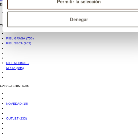
Permitir la selección
DISPONIBILIDAD
Sólo
disponibles
(1162)
Denegar
TIPO DE PIEL
PIEL GRASA
(750)
PIEL SECA
(763)
PIEL NORMAL -
MIXTA
(595)
CARACTERISTICAS
NOVEDAD
(15)
OUTLET
(233)