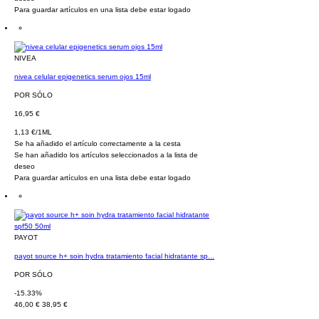
Para guardar artículos en una lista debe estar logado
NIVEA
nivea celular epigenetics serum ojos 15ml
POR SÓLO
16,95 €
1,13 €/1ML
Se ha añadido el artículo correctamente a la cesta
Se han añadido los artículos seleccionados a la lista de
deseo
Para guardar artículos en una lista debe estar logado
PAYOT
payot source h+ soin hydra tratamiento facial hidratante sp...
POR SÓLO
-15.33%
46,00 €
38,95 €