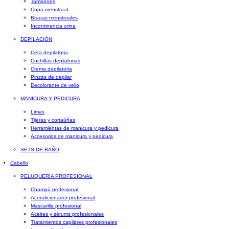
Tampones
Copa menstrual
Bragas menstruales
Incontinencia orina
DEPILACIÓN
Cera depilatoria
Cuchillas depilatorias
Crema depilatoria
Pinzas de depilar
Decolorante de vello
MANICURA Y PEDICURA
Limas
Tijeras y cortaúñas
Herramientas de manicura y pedicura
Accesorios de manicura y pedicura
SETS DE BAÑO
Cabello
PELUQUERÍA PROFESIONAL
Champú profesional
Acondicionador profesional
Mascarilla profesional
Aceites y sérums profesionales
Tratamientos capilares profesionales