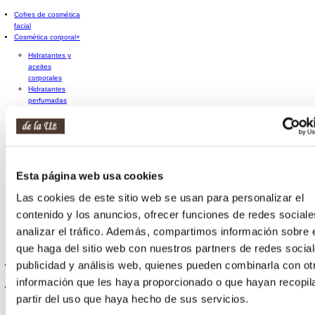
Cofres de cosmética
facial
Cosmética corporal
+
Hidratantes y
aceites
corporales
Hidratantes
perfumadas
Anticelulíticos y
reafirmantes
Exfoliantes
corporales
Crema de
manos
Esta página web usa cookies
Crema de pies
Tratamientos
Las cookies de este sitio web se usan para personalizar el
especialistas
contenido y los anuncios, ofrecer funciones de redes sociale
corporales
Dispositivos y
analizar el tráfico. Además, compartimos información sobre 
accesorios
que haga del sitio web con nuestros partners de redes social
corporales
publicidad y análisis web, quienes pueden combinarla con ot
Cofres de cosmética
corporal
información que les haya proporcionado o que hayan recopil
Protección solar
+
partir del uso que haya hecho de sus servicios.
Proteccion solar