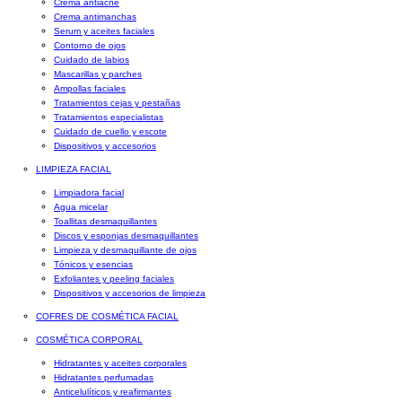
Crema antiacné
Crema antimanchas
Serum y aceites faciales
Contorno de ojos
Cuidado de labios
Mascarillas y parches
Ampollas faciales
Tratamientos cejas y pestañas
Tratamientos especialistas
Cuidado de cuello y escote
Dispositivos y accesorios
LIMPIEZA FACIAL
Limpiadora facial
Agua micelar
Toallitas desmaquillantes
Discos y esponjas desmaquillantes
Limpieza y desmaquillante de ojos
Tónicos y esencias
Exfoliantes y peeling faciales
Dispositivos y accesorios de limpieza
COFRES DE COSMÉTICA FACIAL
COSMÉTICA CORPORAL
Hidratantes y aceites corporales
Hidratantes perfumadas
Anticelulíticos y reafirmantes