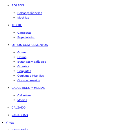
BOLSOS
Bolsos y riñoneras
Mochilas
TEXTIL
Camisetas
Ropa interior
OTROS COMPLEMENTOS
Gorros
Gorras
Bufandas y pañuelos
Guantes
Conjuntos
Conjuntos infantiles
Otros accesorios
CALCETINES Y MEDIAS
Calcetines
Medias
CALZADO
PARAGUAS
Y más