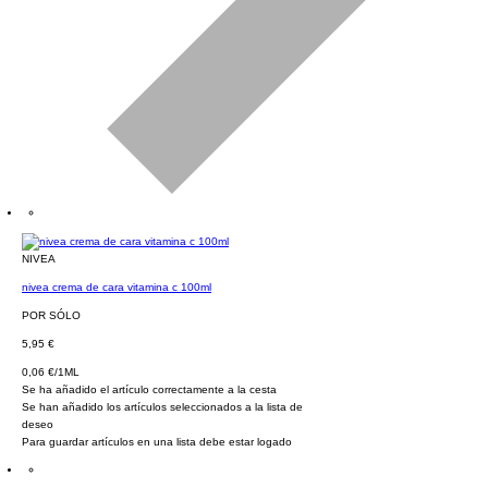
NIVEA
nivea crema de cara vitamina c 100ml
POR SÓLO
5,95 €
0,06 €/1ML
Se ha añadido el artículo correctamente a la cesta
Se han añadido los artículos seleccionados a la lista de
deseo
Para guardar artículos en una lista debe estar logado