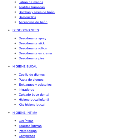
Jabón de manos
Toallitas húmedas
Bombas y sales de baño
Bastoncillos
Accesorios de baño
DESODORANTES
Desodorante spray
Desodorante stick
Desodorante roll-on
Desodorante en crema
Desodorante pies
HIGIENE BUCAL
Cepillo de dientes
Pasta de dientes
Enjuagues y colutorios
Irrigadores
Cuidado buco-dental
Higiene bucal infantil
Kits higiene bucal
HIGIENE ÍNTIMA
Gel íntimo
Toallitas íntimas
Protegeslips
Compresas