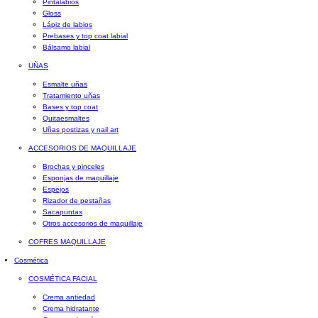
Pintalabios
Gloss
Lápiz de labios
Prebases y top coat labial
Bálsamo labial
UÑAS
Esmalte uñas
Tratamiento uñas
Bases y top coat
Quitaesmaltes
Uñas postizas y nail art
ACCESORIOS DE MAQUILLAJE
Brochas y pinceles
Esponjas de maquillaje
Espejos
Rizador de pestañas
Sacapuntas
Otros accesorios de maquillaje
COFRES MAQUILLAJE
Cosmética
COSMÉTICA FACIAL
Crema antiedad
Crema hidratante