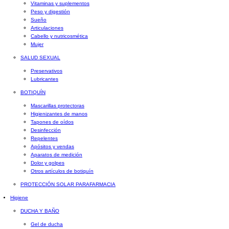
Vitaminas y suplementos
Peso y digestión
Sueño
Articulaciones
Cabello y nutricosmética
Mujer
SALUD SEXUAL
Preservativos
Lubricantes
BOTIQUÍN
Mascarillas protectoras
Higienizantes de manos
Tapones de oídos
Desinfección
Repelentes
Apósitos y vendas
Aparatos de medición
Dolor y golpes
Otros artículos de botiquín
PROTECCIÓN SOLAR PARAFARMACIA
Higiene
DUCHA Y BAÑO
Gel de ducha