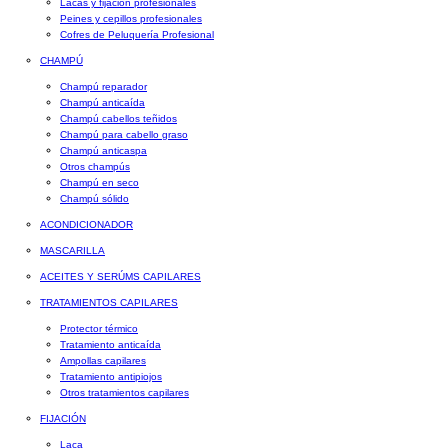
Lacas y fijación profesionales
Peines y cepillos profesionales
Cofres de Peluquería Profesional
CHAMPÚ
Champú reparador
Champú anticaída
Champú cabellos teñidos
Champú para cabello graso
Champú anticaspa
Otros champús
Champú en seco
Champú sólido
ACONDICIONADOR
MASCARILLA
ACEITES Y SERÚMS CAPILARES
TRATAMIENTOS CAPILARES
Protector térmico
Tratamiento anticaída
Ampollas capilares
Tratamiento antipiojos
Otros tratamientos capilares
FIJACIÓN
Laca