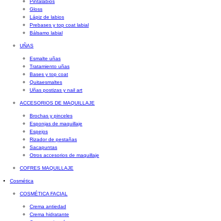
Pintalabios
Gloss
Lápiz de labios
Prebases y top coat labial
Bálsamo labial
UÑAS
Esmalte uñas
Tratamiento uñas
Bases y top coat
Quitaesmaltes
Uñas postizas y nail art
ACCESORIOS DE MAQUILLAJE
Brochas y pinceles
Esponjas de maquillaje
Espejos
Rizador de pestañas
Sacapuntas
Otros accesorios de maquillaje
COFRES MAQUILLAJE
Cosmética
COSMÉTICA FACIAL
Crema antiedad
Crema hidratante