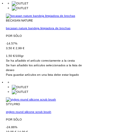
BECASAN NATURE
becasan nature bandeja limpiadora de brochas
POR SÓLO
-14.57%
3,50 €
2,99 €
1,50 €/100gr
Se ha añadido el artículo correctamente a la cesta
Se han añadido los artículos seleccionados a la lista de
deseo
Para guardar artículos en una lista debe estar logado
STYLPRO
stylpro round silicone scrub brush
POR SÓLO
-24.86%
19,95 €
14,99 €