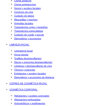
Crema antiacné
Crema antimanchas
Serum y aceites faciales
Contorno de ojos
Cuidado de labios
Mascarillas y parches
Ampollas faciales
Tratamientos cejas y pestañas
Tratamientos especialistas
Cuidado de cuello y escote
Dispositivos y accesorios
LIMPIEZA FACIAL
Limpiadora facial
Agua micelar
Toallitas desmaquillantes
Discos y esponjas desmaquillantes
Limpieza y desmaquillante de ojos
Tónicos y esencias
Exfoliantes y peeling faciales
Dispositivos y accesorios de limpieza
COFRES DE COSMÉTICA FACIAL
COSMÉTICA CORPORAL
Hidratantes y aceites corporales
Hidratantes perfumadas
Anticelulíticos y reafirmantes