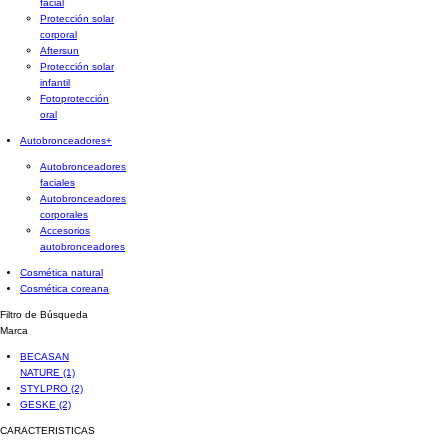
facial
Protección solar
corporal
Aftersun
Protección solar
infantil
Fotoprotección
oral
Autobronceadores
+
Autobronceadores
faciales
Autobronceadores
corporales
Accesorios
autobronceadores
Cosmética natural
Cosmética coreana
Filtro de Búsqueda
Marca
BECASAN
NATURE
(1)
STYLPRO
(2)
GESKE
(2)
CARACTERISTICAS