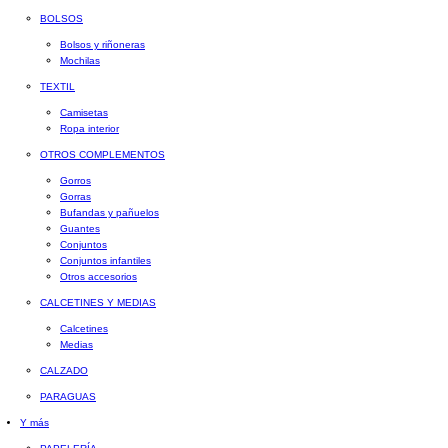
BOLSOS
Bolsos y riñoneras
Mochilas
TEXTIL
Camisetas
Ropa interior
OTROS COMPLEMENTOS
Gorros
Gorras
Bufandas y pañuelos
Guantes
Conjuntos
Conjuntos infantiles
Otros accesorios
CALCETINES Y MEDIAS
Calcetines
Medias
CALZADO
PARAGUAS
Y más