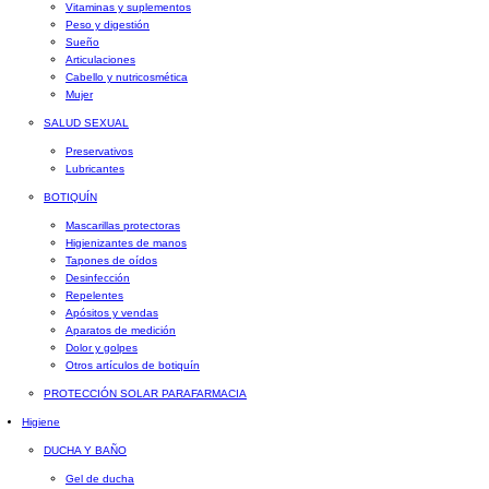
Vitaminas y suplementos
Peso y digestión
Sueño
Articulaciones
Cabello y nutricosmética
Mujer
SALUD SEXUAL
Preservativos
Lubricantes
BOTIQUÍN
Mascarillas protectoras
Higienizantes de manos
Tapones de oídos
Desinfección
Repelentes
Apósitos y vendas
Aparatos de medición
Dolor y golpes
Otros artículos de botiquín
PROTECCIÓN SOLAR PARAFARMACIA
Higiene
DUCHA Y BAÑO
Gel de ducha