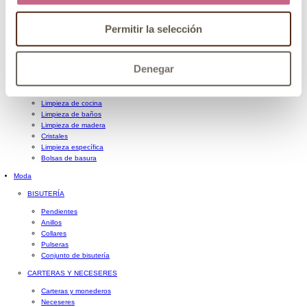
Papel higiénico
Papel higiénico húmedo
Permitir la selección
LIMPIEZA
Lavavajillas
Lavadora
Denegar
Guantes, bayetas y estropajos
Otros utensilios de limpieza
Limpieza general
Limpieza de cocina
Limpieza de baños
Limpieza de madera
Cristales
Limpieza específica
Bolsas de basura
Moda
BISUTERÍA
Pendientes
Anillos
Collares
Pulseras
Conjunto de bisutería
CARTERAS Y NECESERES
Carteras y monederos
Neceseres