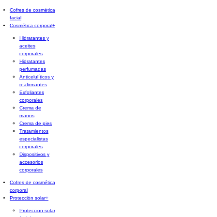
Cofres de cosmética
facial
Cosmética corporal
+
Hidratantes y
aceites
corporales
Hidratantes
perfumadas
Anticelulíticos y
reafirmantes
Exfoliantes
corporales
Crema de
manos
Crema de pies
Tratamientos
especialistas
corporales
Dispositivos y
accesorios
corporales
Cofres de cosmética
corporal
Protección solar
+
Proteccion solar