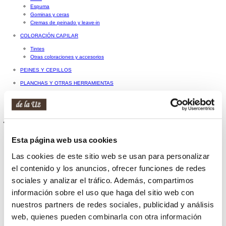
Espuma
Gominas y ceras
Cremas de peinado y leave-in
COLORACIÓN CAPILAR
Tintes
Otras coloraciones y accesorios
PEINES Y CEPILLOS
PLANCHAS Y OTRAS HERRAMIENTAS
ACCESORIOS PARA EL PELO
MÉTODO CURLY
Hombre
PERFUMES DE HOMBRE
Esta página web usa cookies
COSMÉTICA FACIAL MASCULINA
Las cookies de este sitio web se usan para personalizar
LIMPIEZA FACIAL MASCULINA
el contenido y los anuncios, ofrecer funciones de redes
COFRES DE COSMÉTICA FACIAL MASCULINA
sociales y analizar el tráfico. Además, compartimos
COSMÉTICA CORPORAL MASCULINA
información sobre el uso que haga del sitio web con
COFRES DE COSMÉTICA CORPORAL MASCULINA
nuestros partners de redes sociales, publicidad y análisis
HIGIENE MASCULINA
web, quienes pueden combinarla con otra información