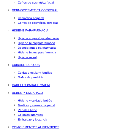
Cofres de cosmética facial
DERMOCOSMÉTICA CORPORAL
Cosmética corporal
Cofres de cosmética corporal
HIGIENE PARAFARMACIA
Higiene corporal parafarmacia
Higiene bucal parafarmacia
Desodorantes parafarmacia
Higiene íntima parafarmacia
Higiene nasal
CUIDADO DE OJOS
Cuidado ocular y lentillas
Gafas de presbicia
CABELLO PARAFARMACIA
BEBÉS Y EMBARAZO
Higiene y cuidado bebés
Toallitas y cremas de pañal
Pañales bebé
Colonias infantiles
Embarazo y lactancia
COMPLEMENTOS ALIMENTICIOS