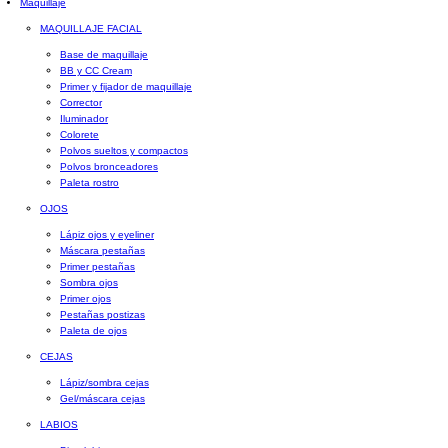
Maquillaje
MAQUILLAJE FACIAL
Base de maquillaje
BB y CC Cream
Primer y fijador de maquillaje
Corrector
Iluminador
Colorete
Polvos sueltos y compactos
Polvos bronceadores
Paleta rostro
OJOS
Lápiz ojos y eyeliner
Máscara pestañas
Primer pestañas
Sombra ojos
Primer ojos
Pestañas postizas
Paleta de ojos
CEJAS
Lápiz/sombra cejas
Gel/máscara cejas
LABIOS