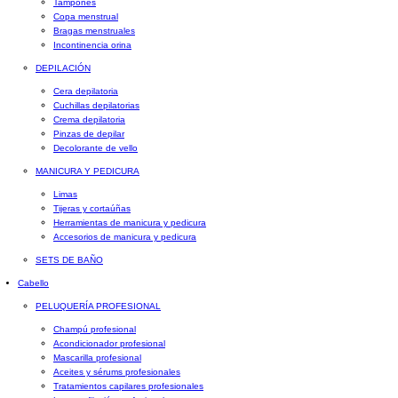
Tampones
Copa menstrual
Bragas menstruales
Incontinencia orina
DEPILACIÓN
Cera depilatoria
Cuchillas depilatorias
Crema depilatoria
Pinzas de depilar
Decolorante de vello
MANICURA Y PEDICURA
Limas
Tijeras y cortaúñas
Herramientas de manicura y pedicura
Accesorios de manicura y pedicura
SETS DE BAÑO
Cabello
PELUQUERÍA PROFESIONAL
Champú profesional
Acondicionador profesional
Mascarilla profesional
Aceites y sérums profesionales
Tratamientos capilares profesionales