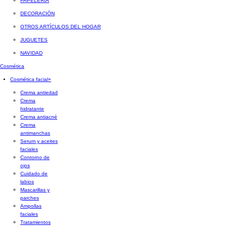
PAPELERÍA
DECORACIÓN
OTROS ARTÍCULOS DEL HOGAR
JUGUETES
NAVIDAD
Cosmética
Cosmética facial
+
Crema antiedad
Crema
hidratante
Crema antiacné
Crema
antimanchas
Serum y aceites
faciales
Contorno de
ojos
Cuidado de
labios
Mascarillas y
parches
Ampollas
faciales
Tratamientos