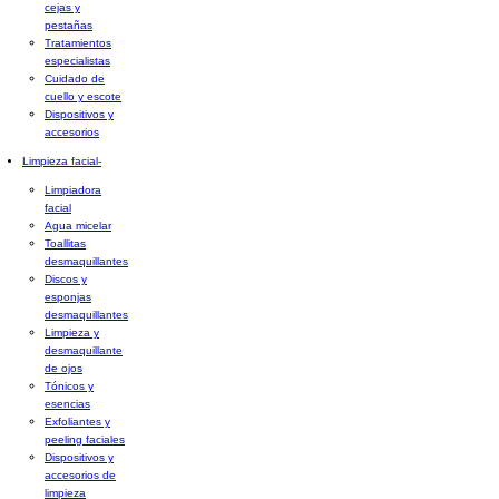
cejas y
pestañas
Tratamientos
especialistas
Cuidado de
cuello y escote
Dispositivos y
accesorios
Limpieza facial
-
Limpiadora
facial
Agua micelar
Toallitas
desmaquillantes
Discos y
esponjas
desmaquillantes
Limpieza y
desmaquillante
de ojos
Tónicos y
esencias
Exfoliantes y
peeling faciales
Dispositivos y
accesorios de
limpieza