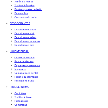
Jabón de manos
Toallitas húmedas
Bombas y sales de baño
Bastoncillos
Accesorios de baño
DESODORANTES
Desodorante spray
Desodorante stick
Desodorante roll-on
Desodorante en crema
Desodorante pies
HIGIENE BUCAL
Cepillo de dientes
Pasta de dientes
Enjuagues y colutorios
Irrigadores
Cuidado buco-dental
Higiene bucal infantil
Kits higiene bucal
HIGIENE ÍNTIMA
Gel íntimo
Toallitas íntimas
Protegeslips
Compresas