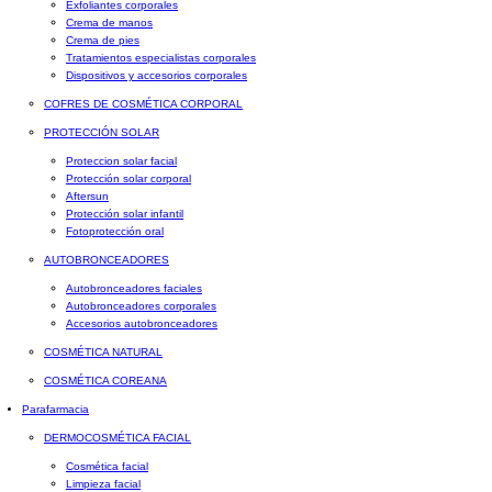
Exfoliantes corporales
Crema de manos
Crema de pies
Tratamientos especialistas corporales
Dispositivos y accesorios corporales
COFRES DE COSMÉTICA CORPORAL
PROTECCIÓN SOLAR
Proteccion solar facial
Protección solar corporal
Aftersun
Protección solar infantil
Fotoprotección oral
AUTOBRONCEADORES
Autobronceadores faciales
Autobronceadores corporales
Accesorios autobronceadores
COSMÉTICA NATURAL
COSMÉTICA COREANA
Parafarmacia
DERMOCOSMÉTICA FACIAL
Cosmética facial
Limpieza facial