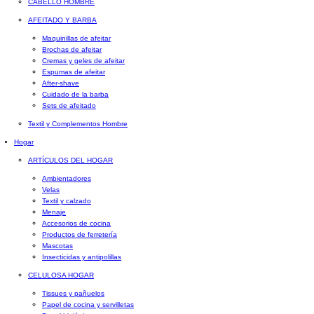
CABELLO HOMBRE
AFEITADO Y BARBA
Maquinillas de afeitar
Brochas de afeitar
Cremas y geles de afeitar
Espumas de afeitar
After-shave
Cuidado de la barba
Sets de afeitado
Textil y Complementos Hombre
Hogar
ARTÍCULOS DEL HOGAR
Ambientadores
Velas
Textil y calzado
Menaje
Accesorios de cocina
Productos de ferretería
Mascotas
Insecticidas y antipolillas
CELULOSA HOGAR
Tissues y pañuelos
Papel de cocina y servilletas