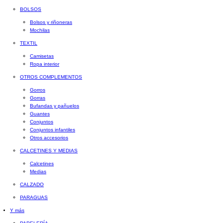
BOLSOS
Bolsos y riñoneras
Mochilas
TEXTIL
Camisetas
Ropa interior
OTROS COMPLEMENTOS
Gorros
Gorras
Bufandas y pañuelos
Guantes
Conjuntos
Conjuntos infantiles
Otros accesorios
CALCETINES Y MEDIAS
Calcetines
Medias
CALZADO
PARAGUAS
Y más