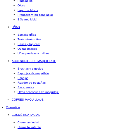
Pintalabios
Gloss
Lápiz de labios
Prebases y top coat labial
Bálsamo labial
UÑAS
Esmalte uñas
Tratamiento uñas
Bases y top coat
Quitaesmaltes
Uñas postizas y nail art
ACCESORIOS DE MAQUILLAJE
Brochas y pinceles
Esponjas de maquillaje
Espejos
Rizador de pestañas
Sacapuntas
Otros accesorios de maquillaje
COFRES MAQUILLAJE
Cosmética
COSMÉTICA FACIAL
Crema antiedad
Crema hidratante