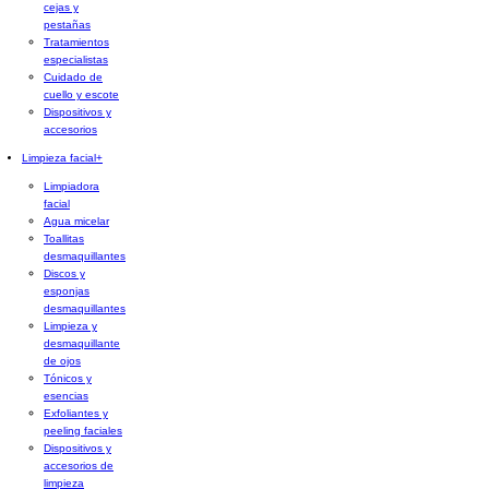
cejas y
pestañas
Tratamientos
especialistas
Cuidado de
cuello y escote
Dispositivos y
accesorios
Limpieza facial
+
Limpiadora
facial
Agua micelar
Toallitas
desmaquillantes
Discos y
esponjas
desmaquillantes
Limpieza y
desmaquillante
de ojos
Tónicos y
esencias
Exfoliantes y
peeling faciales
Dispositivos y
accesorios de
limpieza