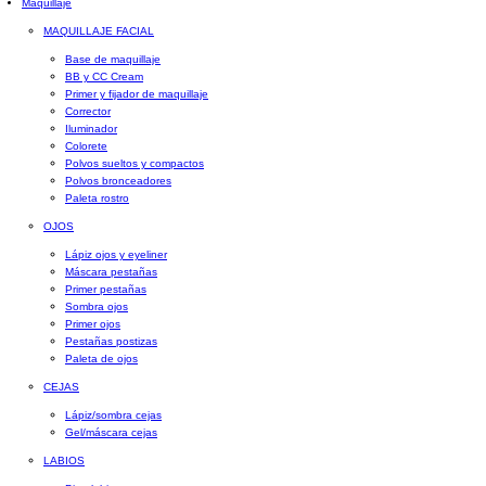
Maquillaje
MAQUILLAJE FACIAL
Base de maquillaje
BB y CC Cream
Primer y fijador de maquillaje
Corrector
Iluminador
Colorete
Polvos sueltos y compactos
Polvos bronceadores
Paleta rostro
OJOS
Lápiz ojos y eyeliner
Máscara pestañas
Primer pestañas
Sombra ojos
Primer ojos
Pestañas postizas
Paleta de ojos
CEJAS
Lápiz/sombra cejas
Gel/máscara cejas
LABIOS