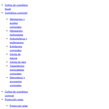
Cofres de cosmética
facial
Cosmética corporal
+
Hidratantes y
aceites
corporales
Hidratantes
perfumadas
Anticelulíticos y
reafirmantes
Exfoliantes
corporales
Crema de
manos
Crema de pies
Tratamientos
especialistas
corporales
Dispositivos y
accesorios
corporales
Cofres de cosmética
corporal
Protección solar
-
Proteccion solar