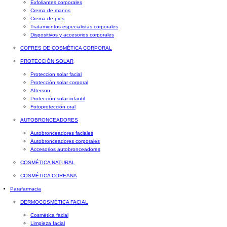
Exfoliantes corporales
Crema de manos
Crema de pies
Tratamientos especialistas corporales
Dispositivos y accesorios corporales
COFRES DE COSMÉTICA CORPORAL
PROTECCIÓN SOLAR
Proteccion solar facial
Protección solar corporal
Aftersun
Protección solar infantil
Fotoprotección oral
AUTOBRONCEADORES
Autobronceadores faciales
Autobronceadores corporales
Accesorios autobronceadores
COSMÉTICA NATURAL
COSMÉTICA COREANA
Parafarmacia
DERMOCOSMÉTICA FACIAL
Cosmética facial
Limpieza facial