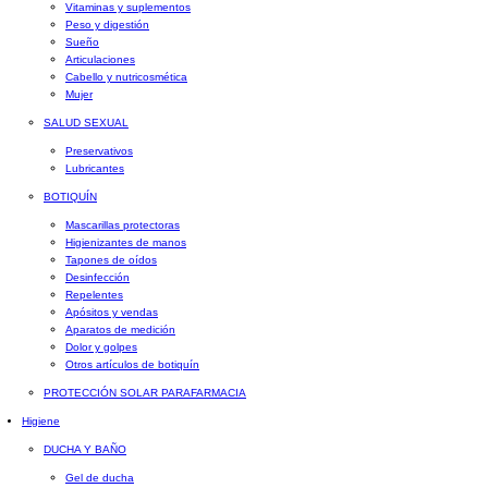
Vitaminas y suplementos
Peso y digestión
Sueño
Articulaciones
Cabello y nutricosmética
Mujer
SALUD SEXUAL
Preservativos
Lubricantes
BOTIQUÍN
Mascarillas protectoras
Higienizantes de manos
Tapones de oídos
Desinfección
Repelentes
Apósitos y vendas
Aparatos de medición
Dolor y golpes
Otros artículos de botiquín
PROTECCIÓN SOLAR PARAFARMACIA
Higiene
DUCHA Y BAÑO
Gel de ducha