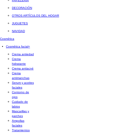
PAPELERÍA
DECORACIÓN
OTROS ARTÍCULOS DEL HOGAR
JUGUETES
NAVIDAD
Cosmética
Cosmética facial
+
Crema antiedad
Crema
hidratante
Crema antiacné
Crema
antimanchas
Serum y aceites
faciales
Contorno de
ojos
Cuidado de
labios
Mascarillas y
parches
Ampollas
faciales
Tratamientos