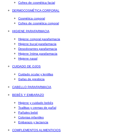
Cofres de cosmética facial
DERMOCOSMÉTICA CORPORAL
Cosmética corporal
Cofres de cosmética corporal
HIGIENE PARAFARMACIA
Higiene corporal parafarmacia
Higiene bucal parafarmacia
Desodorantes parafarmacia
Higiene íntima parafarmacia
Higiene nasal
CUIDADO DE OJOS
Cuidado ocular y lentillas
Gafas de presbicia
CABELLO PARAFARMACIA
BEBÉS Y EMBARAZO
Higiene y cuidado bebés
Toallitas y cremas de pañal
Pañales bebé
Colonias infantiles
Embarazo y lactancia
COMPLEMENTOS ALIMENTICIOS