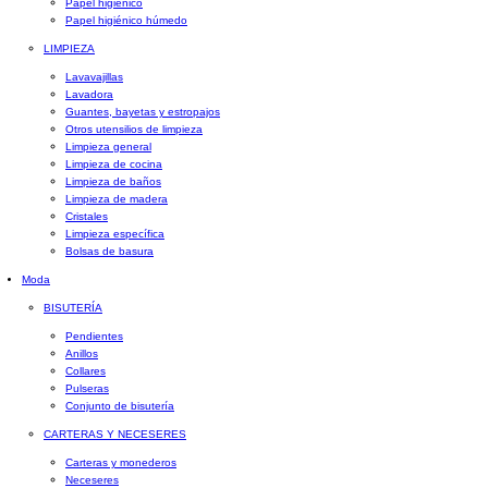
Papel higiénico
Papel higiénico húmedo
LIMPIEZA
Lavavajillas
Lavadora
Guantes, bayetas y estropajos
Otros utensilios de limpieza
Limpieza general
Limpieza de cocina
Limpieza de baños
Limpieza de madera
Cristales
Limpieza específica
Bolsas de basura
Moda
BISUTERÍA
Pendientes
Anillos
Collares
Pulseras
Conjunto de bisutería
CARTERAS Y NECESERES
Carteras y monederos
Neceseres