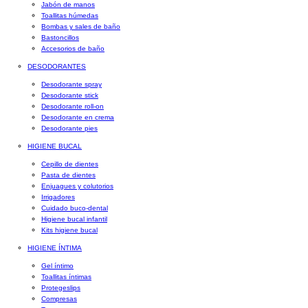
Jabón de manos
Toallitas húmedas
Bombas y sales de baño
Bastoncillos
Accesorios de baño
DESODORANTES
Desodorante spray
Desodorante stick
Desodorante roll-on
Desodorante en crema
Desodorante pies
HIGIENE BUCAL
Cepillo de dientes
Pasta de dientes
Enjuagues y colutorios
Irrigadores
Cuidado buco-dental
Higiene bucal infantil
Kits higiene bucal
HIGIENE ÍNTIMA
Gel íntimo
Toallitas íntimas
Protegeslips
Compresas