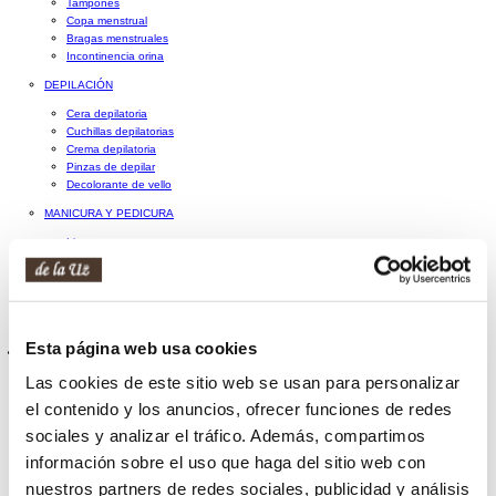
Tampones
Copa menstrual
Bragas menstruales
Incontinencia orina
DEPILACIÓN
Cera depilatoria
Cuchillas depilatorias
Crema depilatoria
Pinzas de depilar
Decolorante de vello
MANICURA Y PEDICURA
Limas
Tijeras y cortaúñas
Herramientas de manicura y pedicura
Accesorios de manicura y pedicura
SETS DE BAÑO
Esta página web usa cookies
Cabello
Las cookies de este sitio web se usan para personalizar
PELUQUERÍA PROFESIONAL
el contenido y los anuncios, ofrecer funciones de redes
Champú profesional
Acondicionador profesional
sociales y analizar el tráfico. Además, compartimos
Mascarilla profesional
información sobre el uso que haga del sitio web con
Aceites y sérums profesionales
Tratamientos capilares profesionales
nuestros partners de redes sociales, publicidad y análisis