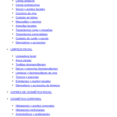
Crema antiacné
Crema antimanchas
Serum y aceites faciales
Contorno de ojos
Cuidado de labios
Mascarillas y parches
Ampollas faciales
Tratamientos cejas y pestañas
Tratamientos especialistas
Cuidado de cuello y escote
Dispositivos y accesorios
LIMPIEZA FACIAL
Limpiadora facial
Agua micelar
Toallitas desmaquillantes
Discos y esponjas desmaquillantes
Limpieza y desmaquillante de ojos
Tónicos y esencias
Exfoliantes y peeling faciales
Dispositivos y accesorios de limpieza
COFRES DE COSMÉTICA FACIAL
COSMÉTICA CORPORAL
Hidratantes y aceites corporales
Hidratantes perfumadas
Anticelulíticos y reafirmantes