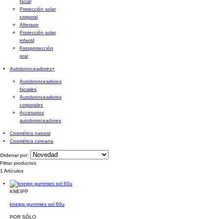
facial
Protección solar
corporal
Aftersun
Protección solar
infantil
Fotoprotección
oral
Autobronceadores
+
Autobronceadores
faciales
Autobronceadores
corporales
Accesorios
autobronceadores
Cosmética natural
Cosmética coreana
Ordenar por:
Filtrar productos
1 Artículos
KNEIPP
kneipp gummies sol 60u
POR SÓLO