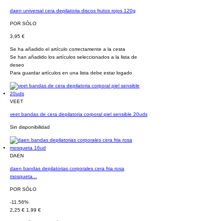
daen universal cera depilatoria discos frutos rojos 120g
POR SÓLO
3,95 €
Se ha añadido el artículo correctamente a la cesta
Se han añadido los artículos seleccionados a la lista de
deseo
Para guardar artículos en una lista debe estar logado
VEET
veet bandas de cera depilatoria corporal piel sensible 20uds
Sin disponibilidad
DAEN
daen bandas depilatorias corporales cera fria rosa
mosqueta...
POR SÓLO
-11.56%
2,25 €
1,99 €