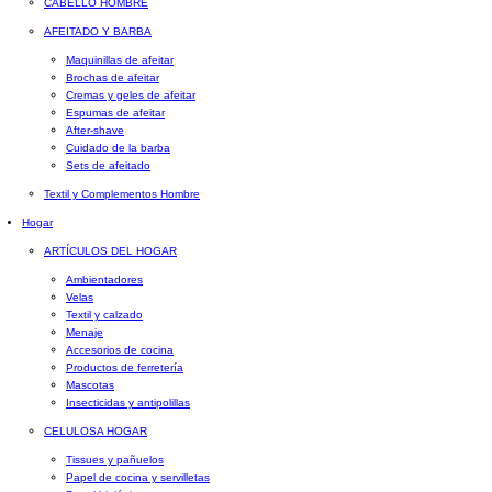
CABELLO HOMBRE
AFEITADO Y BARBA
Maquinillas de afeitar
Brochas de afeitar
Cremas y geles de afeitar
Espumas de afeitar
After-shave
Cuidado de la barba
Sets de afeitado
Textil y Complementos Hombre
Hogar
ARTÍCULOS DEL HOGAR
Ambientadores
Velas
Textil y calzado
Menaje
Accesorios de cocina
Productos de ferretería
Mascotas
Insecticidas y antipolillas
CELULOSA HOGAR
Tissues y pañuelos
Papel de cocina y servilletas