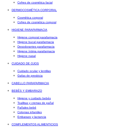
Cofres de cosmética facial
DERMOCOSMÉTICA CORPORAL
Cosmética corporal
Cofres de cosmética corporal
HIGIENE PARAFARMACIA
Higiene corporal parafarmacia
Higiene bucal parafarmacia
Desodorantes parafarmacia
Higiene íntima parafarmacia
Higiene nasal
CUIDADO DE OJOS
Cuidado ocular y lentillas
Gafas de presbicia
CABELLO PARAFARMACIA
BEBÉS Y EMBARAZO
Higiene y cuidado bebés
Toallitas y cremas de pañal
Pañales bebé
Colonias infantiles
Embarazo y lactancia
COMPLEMENTOS ALIMENTICIOS