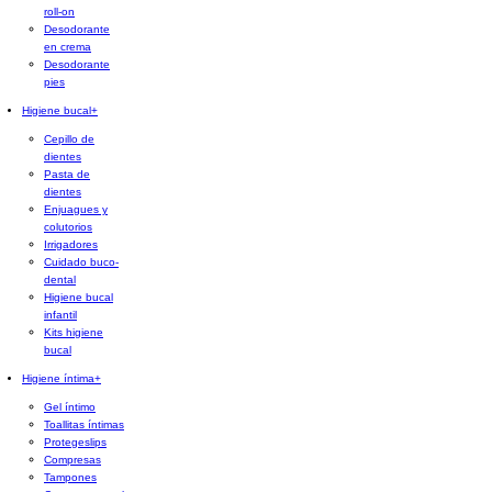
roll-on
Desodorante
en crema
Desodorante
pies
Higiene bucal
+
Cepillo de
dientes
Pasta de
dientes
Enjuagues y
colutorios
Irrigadores
Cuidado buco-
dental
Higiene bucal
infantil
Kits higiene
bucal
Higiene íntima
+
Gel íntimo
Toallitas íntimas
Protegeslips
Compresas
Tampones