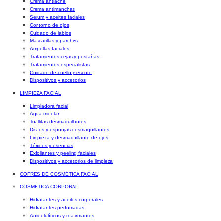
Crema antiacné
Crema antimanchas
Serum y aceites faciales
Contorno de ojos
Cuidado de labios
Mascarillas y parches
Ampollas faciales
Tratamientos cejas y pestañas
Tratamientos especialistas
Cuidado de cuello y escote
Dispositivos y accesorios
LIMPIEZA FACIAL
Limpiadora facial
Agua micelar
Toallitas desmaquillantes
Discos y esponjas desmaquillantes
Limpieza y desmaquillante de ojos
Tónicos y esencias
Exfoliantes y peeling faciales
Dispositivos y accesorios de limpieza
COFRES DE COSMÉTICA FACIAL
COSMÉTICA CORPORAL
Hidratantes y aceites corporales
Hidratantes perfumadas
Anticelulíticos y reafirmantes