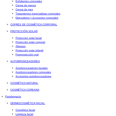
Exfoliantes corporales
Crema de manos
Crema de pies
Tratamientos especialistas corporales
Dispositivos y accesorios corporales
COFRES DE COSMÉTICA CORPORAL
PROTECCIÓN SOLAR
Proteccion solar facial
Protección solar corporal
Aftersun
Protección solar infantil
Fotoprotección oral
AUTOBRONCEADORES
Autobronceadores faciales
Autobronceadores corporales
Accesorios autobronceadores
COSMÉTICA NATURAL
COSMÉTICA COREANA
Parafarmacia
DERMOCOSMÉTICA FACIAL
Cosmética facial
Limpieza facial