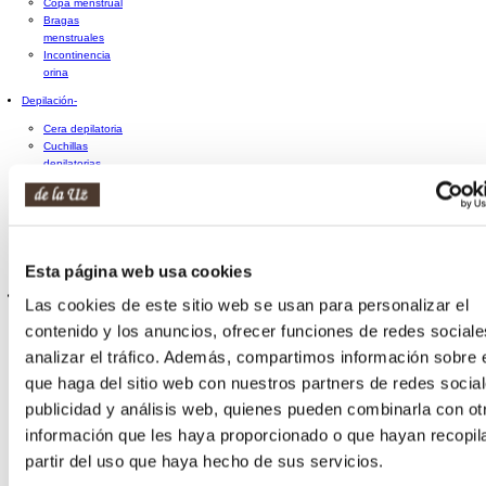
Copa menstrual
Bragas
menstruales
Incontinencia
orina
Depilación
-
Cera depilatoria
Cuchillas
depilatorias
Crema
depilatoria
Pinzas de
depilar
Decolorante de
Esta página web usa cookies
vello
Manicura y pedicura
+
Las cookies de este sitio web se usan para personalizar el
Limas
contenido y los anuncios, ofrecer funciones de redes sociale
Tijeras y
analizar el tráfico. Además, compartimos información sobre 
cortaúñas
Herramientas
que haga del sitio web con nuestros partners de redes social
de manicura y
publicidad y análisis web, quienes pueden combinarla con ot
pedicura
Accesorios de
información que les haya proporcionado o que hayan recopil
manicura y
partir del uso que haya hecho de sus servicios.
pedicura