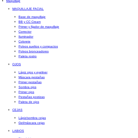
Maquillaje
MAQUILLAJE FACIAL
Base de maquillaje
BB y CC Cream
Primer y fijador de maquillaje
Corrector
Iluminador
Colorete
Polvos sueltos y compactos
Polvos bronceadores
Paleta rostro
OJOS
Lápiz ojos y eyeliner
Máscara pestañas
Primer pestañas
Sombra ojos
Primer ojos
Pestañas postizas
Paleta de ojos
CEJAS
Lápiz/sombra cejas
Gel/máscara cejas
LABIOS