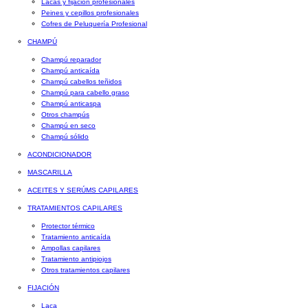
Lacas y fijación profesionales
Peines y cepillos profesionales
Cofres de Peluquería Profesional
CHAMPÚ
Champú reparador
Champú anticaída
Champú cabellos teñidos
Champú para cabello graso
Champú anticaspa
Otros champús
Champú en seco
Champú sólido
ACONDICIONADOR
MASCARILLA
ACEITES Y SERÚMS CAPILARES
TRATAMIENTOS CAPILARES
Protector térmico
Tratamiento anticaída
Ampollas capilares
Tratamiento antipiojos
Otros tratamientos capilares
FIJACIÓN
Laca