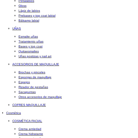
Pintalabios
Gloss
Lápiz de labios
Prebases y top coat labial
Bálsamo labial
UÑAS
Esmalte uñas
Tratamiento uñas
Bases y top coat
Quitaesmaltes
Uñas postizas y nail art
ACCESORIOS DE MAQUILLAJE
Brochas y pinceles
Esponjas de maquillaje
Espejos
Rizador de pestañas
Sacapuntas
Otros accesorios de maquillaje
COFRES MAQUILLAJE
Cosmética
COSMÉTICA FACIAL
Crema antiedad
Crema hidratante