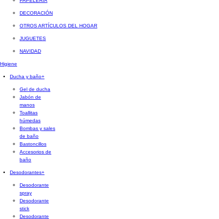
PAPELERÍA
DECORACIÓN
OTROS ARTÍCULOS DEL HOGAR
JUGUETES
NAVIDAD
Higiene
Ducha y baño
+
Gel de ducha
Jabón de
manos
Toallitas
húmedas
Bombas y sales
de baño
Bastoncillos
Accesorios de
baño
Desodorantes
+
Desodorante
spray
Desodorante
stick
Desodorante