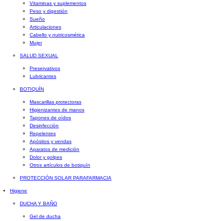
Vitaminas y suplementos
Peso y digestión
Sueño
Articulaciones
Cabello y nutricosmética
Mujer
SALUD SEXUAL
Preservativos
Lubricantes
BOTIQUÍN
Mascarillas protectoras
Higienizantes de manos
Tapones de oídos
Desinfección
Repelentes
Apósitos y vendas
Aparatos de medición
Dolor y golpes
Otros artículos de botiquín
PROTECCIÓN SOLAR PARAFARMACIA
Higiene
DUCHA Y BAÑO
Gel de ducha