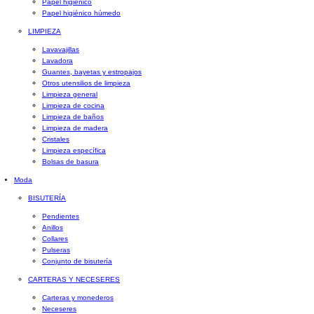
Papel higiénico
Papel higiénico húmedo
LIMPIEZA
Lavavajillas
Lavadora
Guantes, bayetas y estropajos
Otros utensilios de limpieza
Limpieza general
Limpieza de cocina
Limpieza de baños
Limpieza de madera
Cristales
Limpieza específica
Bolsas de basura
Moda
BISUTERÍA
Pendientes
Anillos
Collares
Pulseras
Conjunto de bisutería
CARTERAS Y NECESERES
Carteras y monederos
Neceseres