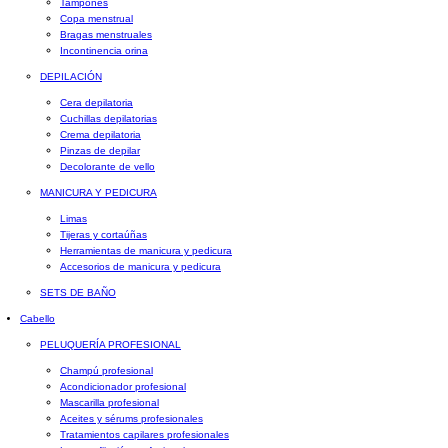
Tampones
Copa menstrual
Bragas menstruales
Incontinencia orina
DEPILACIÓN
Cera depilatoria
Cuchillas depilatorias
Crema depilatoria
Pinzas de depilar
Decolorante de vello
MANICURA Y PEDICURA
Limas
Tijeras y cortaúñas
Herramientas de manicura y pedicura
Accesorios de manicura y pedicura
SETS DE BAÑO
Cabello
PELUQUERÍA PROFESIONAL
Champú profesional
Acondicionador profesional
Mascarilla profesional
Aceites y sérums profesionales
Tratamientos capilares profesionales