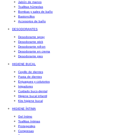
Jabón de manos
Toallitas húmedas
Bombas y sales de baño
Bastoncillos
Accesorios de baño
DESODORANTES
Desodorante spray
Desodorante stick
Desodorante roll-on
Desodorante en crema
Desodorante pies
HIGIENE BUCAL
Cepillo de dientes
Pasta de dientes
Enjuagues y colutorios
Irrigadores
Cuidado buco-dental
Higiene bucal infantil
Kits higiene bucal
HIGIENE ÍNTIMA
Gel íntimo
Toallitas íntimas
Protegeslips
Compresas