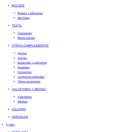
BOLSOS
Bolsos y riñoneras
Mochilas
TEXTIL
Camisetas
Ropa interior
OTROS COMPLEMENTOS
Gorros
Gorras
Bufandas y pañuelos
Guantes
Conjuntos
Conjuntos infantiles
Otros accesorios
CALCETINES Y MEDIAS
Calcetines
Medias
CALZADO
PARAGUAS
Y más