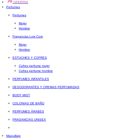
OFERTAS
Perfumes
Perfumes
Mujer
Hombre
Fragancias Low Cost
Mujer
Hombre
ESTUCHES Y COFRES
Cofres perfume mujer
Cofres perfume hombre
PERFUMES INFANTILES
DESODORANTES Y CREMAS PERFUMADAS
BODY MIST
COLONIAS DE BAÑO
PERFUMES ÁRABES
FRAGANCIAS UNISEX
Maquillaje