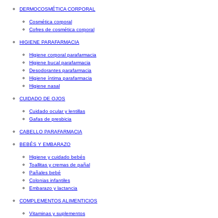
DERMOCOSMÉTICA CORPORAL
Cosmética corporal
Cofres de cosmética corporal
HIGIENE PARAFARMACIA
Higiene corporal parafarmacia
Higiene bucal parafarmacia
Desodorantes parafarmacia
Higiene íntima parafarmacia
Higiene nasal
CUIDADO DE OJOS
Cuidado ocular y lentillas
Gafas de presbicia
CABELLO PARAFARMACIA
BEBÉS Y EMBARAZO
Higiene y cuidado bebés
Toallitas y cremas de pañal
Pañales bebé
Colonias infantiles
Embarazo y lactancia
COMPLEMENTOS ALIMENTICIOS
Vitaminas y suplementos