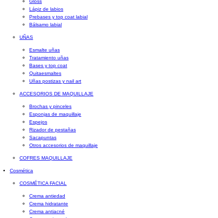
Gloss
Lápiz de labios
Prebases y top coat labial
Bálsamo labial
UÑAS
Esmalte uñas
Tratamiento uñas
Bases y top coat
Quitaesmaltes
Uñas postizas y nail art
ACCESORIOS DE MAQUILLAJE
Brochas y pinceles
Esponjas de maquillaje
Espejos
Rizador de pestañas
Sacapuntas
Otros accesorios de maquillaje
COFRES MAQUILLAJE
Cosmética
COSMÉTICA FACIAL
Crema antiedad
Crema hidratante
Crema antiacné