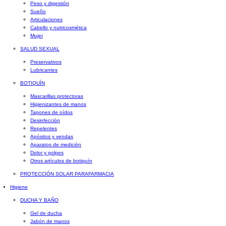
Peso y digestión
Sueño
Articulaciones
Cabello y nutricosmética
Mujer
SALUD SEXUAL
Preservativos
Lubricantes
BOTIQUÍN
Mascarillas protectoras
Higienizantes de manos
Tapones de oídos
Desinfección
Repelentes
Apósitos y vendas
Aparatos de medición
Dolor y golpes
Otros artículos de botiquín
PROTECCIÓN SOLAR PARAFARMACIA
Higiene
DUCHA Y BAÑO
Gel de ducha
Jabón de manos