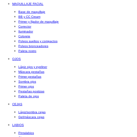
MAQUILLAJE FACIAL
Base de maquillaje
BB y CC Cream
Primer y fijador de maquillaje
Corrector
Iluminador
Colorete
Polvos sueltos y compactos
Polvos bronceadores
Paleta rostro
OJOS
Lápiz ojos y eyeliner
Máscara pestañas
Primer pestañas
Sombra ojos
Primer ojos
Pestañas postizas
Paleta de ojos
CEJAS
Lápiz/sombra cejas
Gel/máscara cejas
LABIOS
Pintalabios