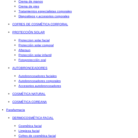
Crema de manos
Crema de pies
Tratamientos especialistas corporales
Dispositivos y accesorios corporales
COFRES DE COSMÉTICA CORPORAL
PROTECCIÓN SOLAR
Proteccion solar facial
Protección solar corporal
Aftersun
Protección solar infantil
Fotoprotección oral
AUTOBRONCEADORES
Autobronceadores faciales
Autobronceadores corporales
Accesorios autobronceadores
COSMÉTICA NATURAL
COSMÉTICA COREANA
Parafarmacia
DERMOCOSMÉTICA FACIAL
Cosmética facial
Limpieza facial
Cofres de cosmética facial