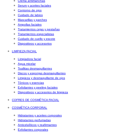
Crema antimanchas
Serum y aceites faciales
Contorno de ojos
Cuidado de labios
Mascarillas y parches
Ampollas faciales
Tratamientos cejas y pestañas
Tratamientos especialistas
Cuidado de cuello y escote
Dispositivos y accesorios
LIMPIEZA FACIAL
Limpiadora facial
Agua micelar
Toallitas desmaquillantes
Discos y esponjas desmaquillantes
Limpieza y desmaquillante de ojos
Tónicos y esencias
Exfoliantes y peeling faciales
Dispositivos y accesorios de limpieza
COFRES DE COSMÉTICA FACIAL
COSMÉTICA CORPORAL
Hidratantes y aceites corporales
Hidratantes perfumadas
Anticelulíticos y reafirmantes
Exfoliantes corporales