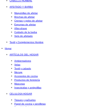
CABELLO HOMBRE
AFEITADO Y BARBA
Maquinillas de afeitar
Brochas de afeitar
Cremas y geles de afeitar
Espumas de afeitar
After-shave
Cuidado de la barba
Sets de afeitado
Textil y Complementos Hombre
Hogar
ARTÍCULOS DEL HOGAR
Ambientadores
Velas
Textil y calzado
Menaje
Accesorios de cocina
Productos de ferretería
Mascotas
Insecticidas y antipolillas
CELULOSA HOGAR
Tissues y pañuelos
Papel de cocina y servilletas