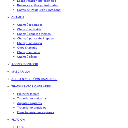
Lacas y fijación profesionales
Peines y cepillos profesionales
Cofres de Peluquería Profesional
CHAMPÚ
Champú reparador
Champú anticaída
Champú cabellos teñidos
Champú para cabello graso
Champú anticaspa
Otros champús
Champú en seco
Champú sólido
ACONDICIONADOR
MASCARILLA
ACEITES Y SERÚMS CAPILARES
TRATAMIENTOS CAPILARES
Protector térmico
Tratamiento anticaída
Ampollas capilares
Tratamiento antipiojos
Otros tratamientos capilares
FIJACIÓN
Laca