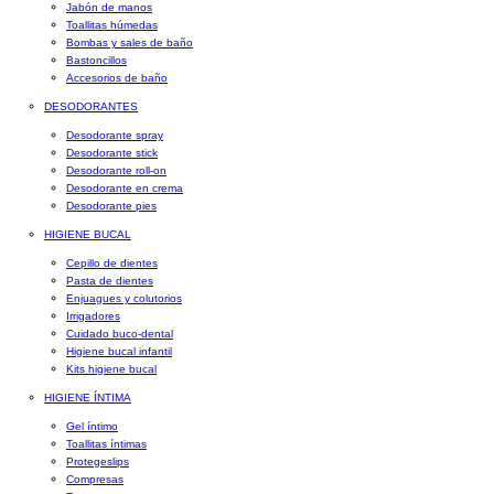
Jabón de manos
Toallitas húmedas
Bombas y sales de baño
Bastoncillos
Accesorios de baño
DESODORANTES
Desodorante spray
Desodorante stick
Desodorante roll-on
Desodorante en crema
Desodorante pies
HIGIENE BUCAL
Cepillo de dientes
Pasta de dientes
Enjuagues y colutorios
Irrigadores
Cuidado buco-dental
Higiene bucal infantil
Kits higiene bucal
HIGIENE ÍNTIMA
Gel íntimo
Toallitas íntimas
Protegeslips
Compresas