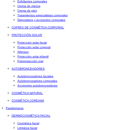
Exfoliantes corporales
Crema de manos
Crema de pies
Tratamientos especialistas corporales
Dispositivos y accesorios corporales
COFRES DE COSMÉTICA CORPORAL
PROTECCIÓN SOLAR
Proteccion solar facial
Protección solar corporal
Aftersun
Protección solar infantil
Fotoprotección oral
AUTOBRONCEADORES
Autobronceadores faciales
Autobronceadores corporales
Accesorios autobronceadores
COSMÉTICA NATURAL
COSMÉTICA COREANA
Parafarmacia
DERMOCOSMÉTICA FACIAL
Cosmética facial
Limpieza facial