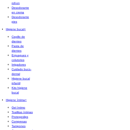
roll-on
Desodorante
en crema
Desodorante
pies
Higiene bucal
+
Cepillo de
dientes
Pasta de
dientes
Enjuagues y
colutorios
Irrigadores
Cuidado buco-
dental
Higiene bucal
infantil
Kits higiene
bucal
Higiene íntima
+
Gel íntimo
Toallitas íntimas
Protegeslips
Compresas
Tampones