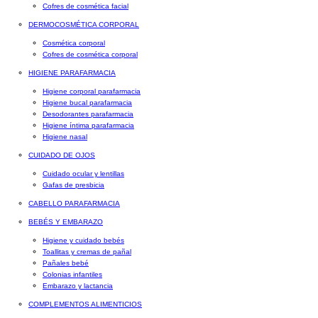
Cofres de cosmética facial
DERMOCOSMÉTICA CORPORAL
Cosmética corporal
Cofres de cosmética corporal
HIGIENE PARAFARMACIA
Higiene corporal parafarmacia
Higiene bucal parafarmacia
Desodorantes parafarmacia
Higiene íntima parafarmacia
Higiene nasal
CUIDADO DE OJOS
Cuidado ocular y lentillas
Gafas de presbicia
CABELLO PARAFARMACIA
BEBÉS Y EMBARAZO
Higiene y cuidado bebés
Toallitas y cremas de pañal
Pañales bebé
Colonias infantiles
Embarazo y lactancia
COMPLEMENTOS ALIMENTICIOS