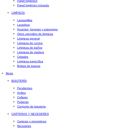
Papel higiénico
Papel higiénico húmedo
LIMPIEZA
Lavavajillas
Lavadora
Guantes, bayetas y estropajos
Otros utensilios de limpieza
Limpieza general
Limpieza de cocina
Limpieza de baños
Limpieza de madera
Cristales
Limpieza específica
Bolsas de basura
Moda
BISUTERÍA
Pendientes
Anillos
Collares
Pulseras
Conjunto de bisutería
CARTERAS Y NECESERES
Carteras y monederos
Neceseres