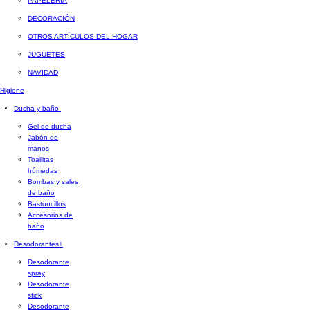
PAPELERÍA
DECORACIÓN
OTROS ARTÍCULOS DEL HOGAR
JUGUETES
NAVIDAD
Higiene
Ducha y baño
-
Gel de ducha
Jabón de
manos
Toallitas
húmedas
Bombas y sales
de baño
Bastoncillos
Accesorios de
baño
Desodorantes
+
Desodorante
spray
Desodorante
stick
Desodorante