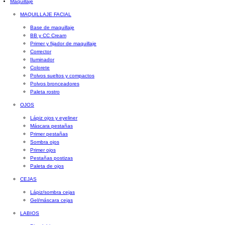
Maquillaje
MAQUILLAJE FACIAL
Base de maquillaje
BB y CC Cream
Primer y fijador de maquillaje
Corrector
Iluminador
Colorete
Polvos sueltos y compactos
Polvos bronceadores
Paleta rostro
OJOS
Lápiz ojos y eyeliner
Máscara pestañas
Primer pestañas
Sombra ojos
Primer ojos
Pestañas postizas
Paleta de ojos
CEJAS
Lápiz/sombra cejas
Gel/máscara cejas
LABIOS