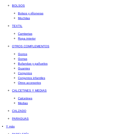
BOLSOS
Bolsos y riñoneras
Mochilas
TEXTIL
Camisetas
Ropa interior
OTROS COMPLEMENTOS
Gorros
Gorras
Bufandas y pañuelos
Guantes
Conjuntos
Conjuntos infantiles
Otros accesorios
CALCETINES Y MEDIAS
Calcetines
Medias
CALZADO
PARAGUAS
Y más