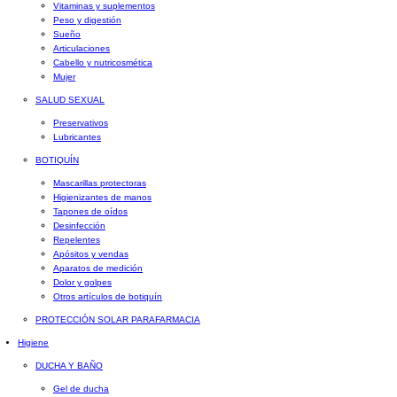
Vitaminas y suplementos
Peso y digestión
Sueño
Articulaciones
Cabello y nutricosmética
Mujer
SALUD SEXUAL
Preservativos
Lubricantes
BOTIQUÍN
Mascarillas protectoras
Higienizantes de manos
Tapones de oídos
Desinfección
Repelentes
Apósitos y vendas
Aparatos de medición
Dolor y golpes
Otros artículos de botiquín
PROTECCIÓN SOLAR PARAFARMACIA
Higiene
DUCHA Y BAÑO
Gel de ducha