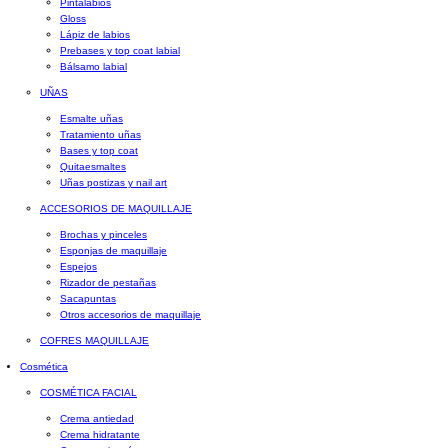
Pintalabios
Gloss
Lápiz de labios
Prebases y top coat labial
Bálsamo labial
UÑAS
Esmalte uñas
Tratamiento uñas
Bases y top coat
Quitaesmaltes
Uñas postizas y nail art
ACCESORIOS DE MAQUILLAJE
Brochas y pinceles
Esponjas de maquillaje
Espejos
Rizador de pestañas
Sacapuntas
Otros accesorios de maquillaje
COFRES MAQUILLAJE
Cosmética
COSMÉTICA FACIAL
Crema antiedad
Crema hidratante