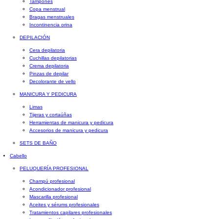
Tampones
Copa menstrual
Bragas menstruales
Incontinencia orina
DEPILACIÓN
Cera depilatoria
Cuchillas depilatorias
Crema depilatoria
Pinzas de depilar
Decolorante de vello
MANICURA Y PEDICURA
Limas
Tijeras y cortaúñas
Herramientas de manicura y pedicura
Accesorios de manicura y pedicura
SETS DE BAÑO
Cabello
PELUQUERÍA PROFESIONAL
Champú profesional
Acondicionador profesional
Mascarilla profesional
Aceites y sérums profesionales
Tratamientos capilares profesionales