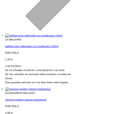
LA WALKIRIA
walkiria bote rellenable con dosificador 100ml
POR SÓLO
1,50 €
1,50 €/100ml
Se ha añadido el artículo correctamente a la cesta
Se han añadido los artículos seleccionados a la lista de
deseo
Para guardar artículos en una lista debe estar logado
ACCESORIOS BELLEZA
esponja peeling minera profesional
POR SÓLO
1,95 €