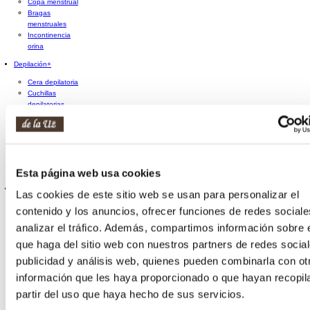
Copa menstrual
Bragas
menstruales
Incontinencia
orina
Depilación
+
Cera depilatoria
Cuchillas
depilatorias
Crema
depilatoria
Pinzas de
depilar
Decolorante de
Esta página web usa cookies
vello
Manicura y pedicura
+
Las cookies de este sitio web se usan para personalizar el
Limas
contenido y los anuncios, ofrecer funciones de redes sociale
Tijeras y
analizar el tráfico. Además, compartimos información sobre 
cortaúñas
Herramientas
que haga del sitio web con nuestros partners de redes social
de manicura y
publicidad y análisis web, quienes pueden combinarla con ot
pedicura
Accesorios de
información que les haya proporcionado o que hayan recopil
manicura y
partir del uso que haya hecho de sus servicios.
pedicura