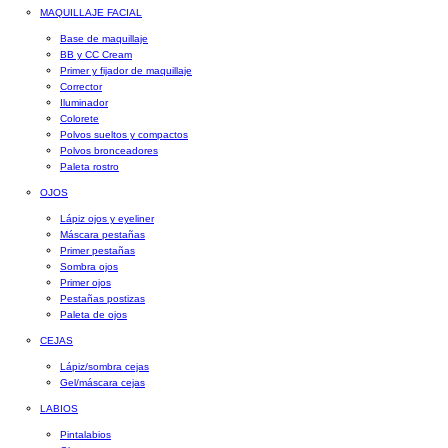
MAQUILLAJE FACIAL
Base de maquillaje
BB y CC Cream
Primer y fijador de maquillaje
Corrector
Iluminador
Colorete
Polvos sueltos y compactos
Polvos bronceadores
Paleta rostro
OJOS
Lápiz ojos y eyeliner
Máscara pestañas
Primer pestañas
Sombra ojos
Primer ojos
Pestañas postizas
Paleta de ojos
CEJAS
Lápiz/sombra cejas
Gel/máscara cejas
LABIOS
Pintalabios