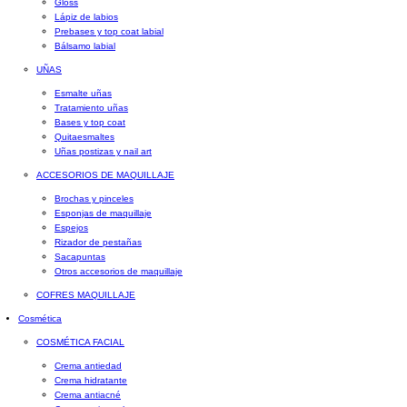
Gloss
Lápiz de labios
Prebases y top coat labial
Bálsamo labial
UÑAS
Esmalte uñas
Tratamiento uñas
Bases y top coat
Quitaesmaltes
Uñas postizas y nail art
ACCESORIOS DE MAQUILLAJE
Brochas y pinceles
Esponjas de maquillaje
Espejos
Rizador de pestañas
Sacapuntas
Otros accesorios de maquillaje
COFRES MAQUILLAJE
Cosmética
COSMÉTICA FACIAL
Crema antiedad
Crema hidratante
Crema antiacné