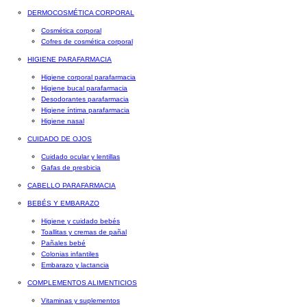
DERMOCOSMÉTICA CORPORAL
Cosmética corporal
Cofres de cosmética corporal
HIGIENE PARAFARMACIA
Higiene corporal parafarmacia
Higiene bucal parafarmacia
Desodorantes parafarmacia
Higiene íntima parafarmacia
Higiene nasal
CUIDADO DE OJOS
Cuidado ocular y lentillas
Gafas de presbicia
CABELLO PARAFARMACIA
BEBÉS Y EMBARAZO
Higiene y cuidado bebés
Toallitas y cremas de pañal
Pañales bebé
Colonias infantiles
Embarazo y lactancia
COMPLEMENTOS ALIMENTICIOS
Vitaminas y suplementos