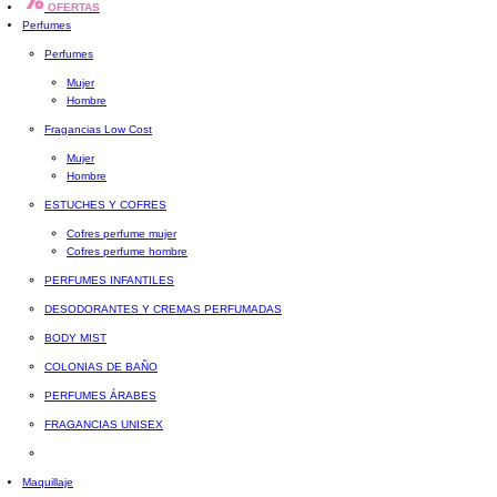
OFERTAS
Perfumes
Perfumes
Mujer
Hombre
Fragancias Low Cost
Mujer
Hombre
ESTUCHES Y COFRES
Cofres perfume mujer
Cofres perfume hombre
PERFUMES INFANTILES
DESODORANTES Y CREMAS PERFUMADAS
BODY MIST
COLONIAS DE BAÑO
PERFUMES ÁRABES
FRAGANCIAS UNISEX
Maquillaje