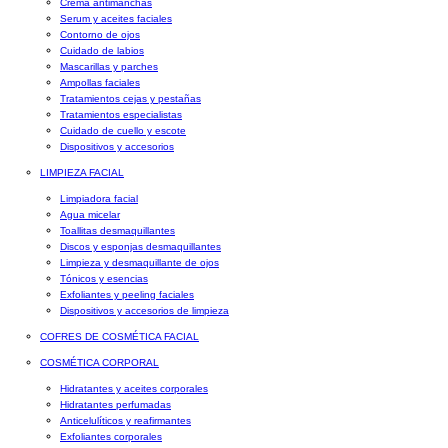
Crema antimanchas
Serum y aceites faciales
Contorno de ojos
Cuidado de labios
Mascarillas y parches
Ampollas faciales
Tratamientos cejas y pestañas
Tratamientos especialistas
Cuidado de cuello y escote
Dispositivos y accesorios
LIMPIEZA FACIAL
Limpiadora facial
Agua micelar
Toallitas desmaquillantes
Discos y esponjas desmaquillantes
Limpieza y desmaquillante de ojos
Tónicos y esencias
Exfoliantes y peeling faciales
Dispositivos y accesorios de limpieza
COFRES DE COSMÉTICA FACIAL
COSMÉTICA CORPORAL
Hidratantes y aceites corporales
Hidratantes perfumadas
Anticelulíticos y reafirmantes
Exfoliantes corporales