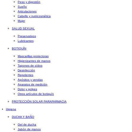
Peso y digestión
Sueño
Articulaciones
Cabello y nutricosmética
Mujer
SALUD SEXUAL
Preservativos
Lubricantes
BOTIQUÍN
Mascarillas protectoras
Higienizantes de manos
Tapones de oídos
Desinfección
Repelentes
Apósitos y vendas
Aparatos de medición
Dolor y golpes
Otros artículos de botiquín
PROTECCIÓN SOLAR PARAFARMACIA
Higiene
DUCHA Y BAÑO
Gel de ducha
Jabón de manos