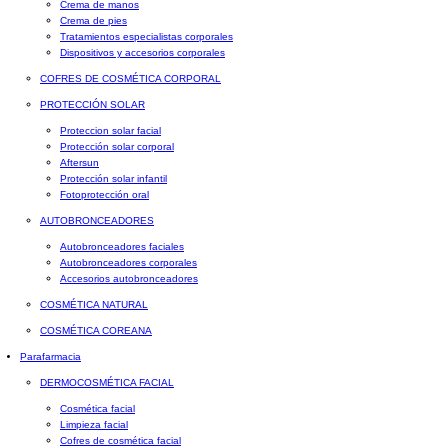
Crema de manos
Crema de pies
Tratamientos especialistas corporales
Dispositivos y accesorios corporales
COFRES DE COSMÉTICA CORPORAL
PROTECCIÓN SOLAR
Proteccion solar facial
Protección solar corporal
Aftersun
Protección solar infantil
Fotoprotección oral
AUTOBRONCEADORES
Autobronceadores faciales
Autobronceadores corporales
Accesorios autobronceadores
COSMÉTICA NATURAL
COSMÉTICA COREANA
Parafarmacia
DERMOCOSMÉTICA FACIAL
Cosmética facial
Limpieza facial
Cofres de cosmética facial