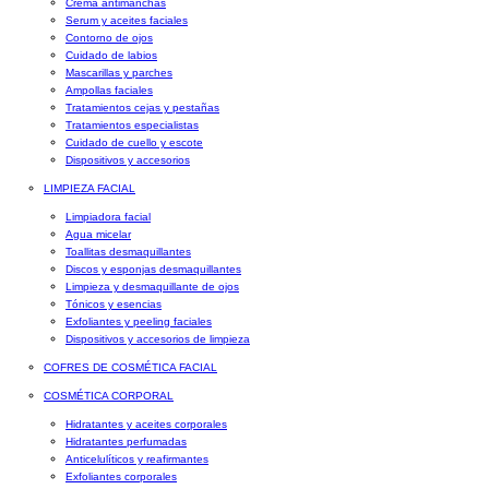
Crema antimanchas
Serum y aceites faciales
Contorno de ojos
Cuidado de labios
Mascarillas y parches
Ampollas faciales
Tratamientos cejas y pestañas
Tratamientos especialistas
Cuidado de cuello y escote
Dispositivos y accesorios
LIMPIEZA FACIAL
Limpiadora facial
Agua micelar
Toallitas desmaquillantes
Discos y esponjas desmaquillantes
Limpieza y desmaquillante de ojos
Tónicos y esencias
Exfoliantes y peeling faciales
Dispositivos y accesorios de limpieza
COFRES DE COSMÉTICA FACIAL
COSMÉTICA CORPORAL
Hidratantes y aceites corporales
Hidratantes perfumadas
Anticelulíticos y reafirmantes
Exfoliantes corporales