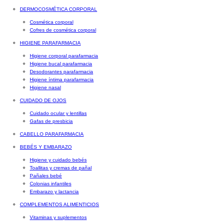
DERMOCOSMÉTICA CORPORAL
Cosmética corporal
Cofres de cosmética corporal
HIGIENE PARAFARMACIA
Higiene corporal parafarmacia
Higiene bucal parafarmacia
Desodorantes parafarmacia
Higiene íntima parafarmacia
Higiene nasal
CUIDADO DE OJOS
Cuidado ocular y lentillas
Gafas de presbicia
CABELLO PARAFARMACIA
BEBÉS Y EMBARAZO
Higiene y cuidado bebés
Toallitas y cremas de pañal
Pañales bebé
Colonias infantiles
Embarazo y lactancia
COMPLEMENTOS ALIMENTICIOS
Vitaminas y suplementos