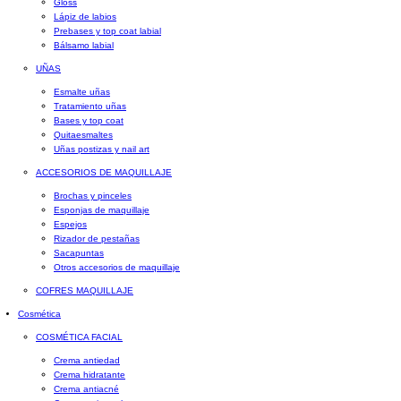
Gloss
Lápiz de labios
Prebases y top coat labial
Bálsamo labial
UÑAS
Esmalte uñas
Tratamiento uñas
Bases y top coat
Quitaesmaltes
Uñas postizas y nail art
ACCESORIOS DE MAQUILLAJE
Brochas y pinceles
Esponjas de maquillaje
Espejos
Rizador de pestañas
Sacapuntas
Otros accesorios de maquillaje
COFRES MAQUILLAJE
Cosmética
COSMÉTICA FACIAL
Crema antiedad
Crema hidratante
Crema antiacné