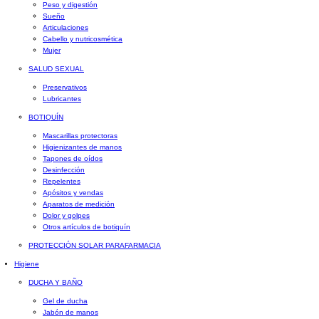
Peso y digestión
Sueño
Articulaciones
Cabello y nutricosmética
Mujer
SALUD SEXUAL
Preservativos
Lubricantes
BOTIQUÍN
Mascarillas protectoras
Higienizantes de manos
Tapones de oídos
Desinfección
Repelentes
Apósitos y vendas
Aparatos de medición
Dolor y golpes
Otros artículos de botiquín
PROTECCIÓN SOLAR PARAFARMACIA
Higiene
DUCHA Y BAÑO
Gel de ducha
Jabón de manos