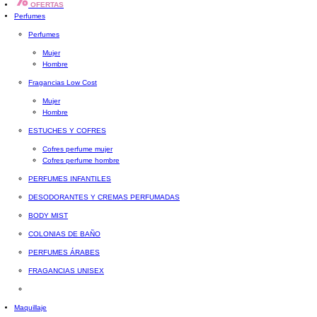
OFERTAS
Perfumes
Perfumes
Mujer
Hombre
Fragancias Low Cost
Mujer
Hombre
ESTUCHES Y COFRES
Cofres perfume mujer
Cofres perfume hombre
PERFUMES INFANTILES
DESODORANTES Y CREMAS PERFUMADAS
BODY MIST
COLONIAS DE BAÑO
PERFUMES ÁRABES
FRAGANCIAS UNISEX
Maquillaje