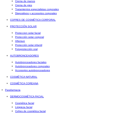
Crema de manos
Crema de pies
Tratamientos especialistas corporales
Dispositivos y accesorios corporales
COFRES DE COSMÉTICA CORPORAL
PROTECCIÓN SOLAR
Proteccion solar facial
Protección solar corporal
Aftersun
Protección solar infantil
Fotoprotección oral
AUTOBRONCEADORES
Autobronceadores faciales
Autobronceadores corporales
Accesorios autobronceadores
COSMÉTICA NATURAL
COSMÉTICA COREANA
Parafarmacia
DERMOCOSMÉTICA FACIAL
Cosmética facial
Limpieza facial
Cofres de cosmética facial