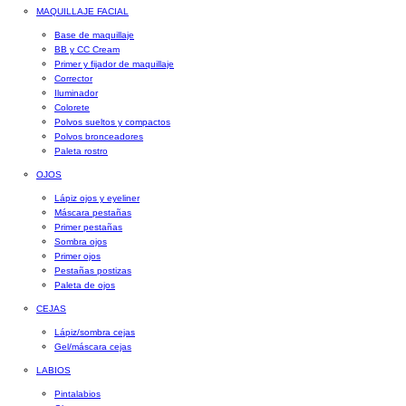
MAQUILLAJE FACIAL
Base de maquillaje
BB y CC Cream
Primer y fijador de maquillaje
Corrector
Iluminador
Colorete
Polvos sueltos y compactos
Polvos bronceadores
Paleta rostro
OJOS
Lápiz ojos y eyeliner
Máscara pestañas
Primer pestañas
Sombra ojos
Primer ojos
Pestañas postizas
Paleta de ojos
CEJAS
Lápiz/sombra cejas
Gel/máscara cejas
LABIOS
Pintalabios