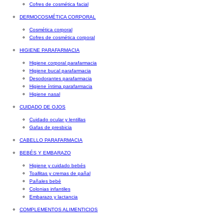
Cofres de cosmética facial
DERMOCOSMÉTICA CORPORAL
Cosmética corporal
Cofres de cosmética corporal
HIGIENE PARAFARMACIA
Higiene corporal parafarmacia
Higiene bucal parafarmacia
Desodorantes parafarmacia
Higiene íntima parafarmacia
Higiene nasal
CUIDADO DE OJOS
Cuidado ocular y lentillas
Gafas de presbicia
CABELLO PARAFARMACIA
BEBÉS Y EMBARAZO
Higiene y cuidado bebés
Toallitas y cremas de pañal
Pañales bebé
Colonias infantiles
Embarazo y lactancia
COMPLEMENTOS ALIMENTICIOS