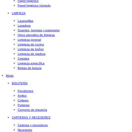
Papel higiénico
Papel higiénico húmedo
LIMPIEZA
Lavavajillas
Lavadora
Guantes, bayetas y estropajos
Otros utensilios de limpieza
Limpieza general
Limpieza de cocina
Limpieza de baños
Limpieza de madera
Cristales
Limpieza específica
Bolsas de basura
Moda
BISUTERÍA
Pendientes
Anillos
Collares
Pulseras
Conjunto de bisutería
CARTERAS Y NECESERES
Carteras y monederos
Neceseres