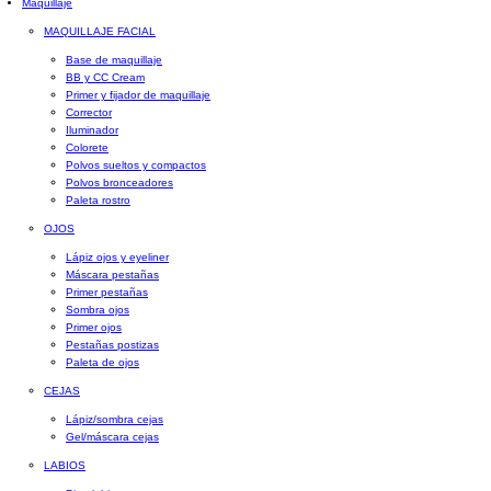
Maquillaje
MAQUILLAJE FACIAL
Base de maquillaje
BB y CC Cream
Primer y fijador de maquillaje
Corrector
Iluminador
Colorete
Polvos sueltos y compactos
Polvos bronceadores
Paleta rostro
OJOS
Lápiz ojos y eyeliner
Máscara pestañas
Primer pestañas
Sombra ojos
Primer ojos
Pestañas postizas
Paleta de ojos
CEJAS
Lápiz/sombra cejas
Gel/máscara cejas
LABIOS