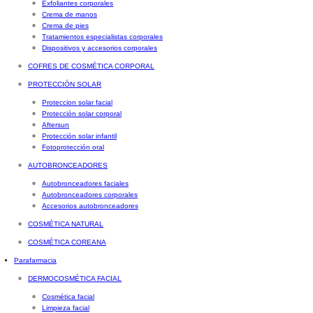
Exfoliantes corporales
Crema de manos
Crema de pies
Tratamientos especialistas corporales
Dispositivos y accesorios corporales
COFRES DE COSMÉTICA CORPORAL
PROTECCIÓN SOLAR
Proteccion solar facial
Protección solar corporal
Aftersun
Protección solar infantil
Fotoprotección oral
AUTOBRONCEADORES
Autobronceadores faciales
Autobronceadores corporales
Accesorios autobronceadores
COSMÉTICA NATURAL
COSMÉTICA COREANA
Parafarmacia
DERMOCOSMÉTICA FACIAL
Cosmética facial
Limpieza facial