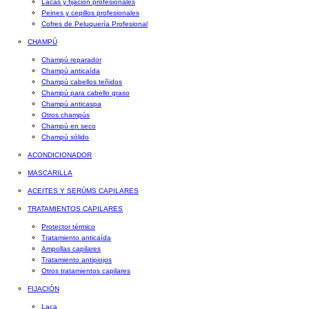
Lacas y fijación profesionales
Peines y cepillos profesionales
Cofres de Peluquería Profesional
CHAMPÚ
Champú reparador
Champú anticaída
Champú cabellos teñidos
Champú para cabello graso
Champú anticaspa
Otros champús
Champú en seco
Champú sólido
ACONDICIONADOR
MASCARILLA
ACEITES Y SERÚMS CAPILARES
TRATAMIENTOS CAPILARES
Protector térmico
Tratamiento anticaída
Ampollas capilares
Tratamiento antipiojos
Otros tratamientos capilares
FIJACIÓN
Laca