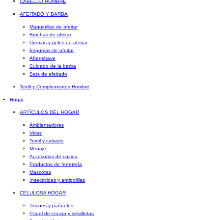
CABELLO HOMBRE
AFEITADO Y BARBA
Maquinillas de afeitar
Brochas de afeitar
Cremas y geles de afeitar
Espumas de afeitar
After-shave
Cuidado de la barba
Sets de afeitado
Textil y Complementos Hombre
Hogar
ARTÍCULOS DEL HOGAR
Ambientadores
Velas
Textil y calzado
Menaje
Accesorios de cocina
Productos de ferretería
Mascotas
Insecticidas y antipolillas
CELULOSA HOGAR
Tissues y pañuelos
Papel de cocina y servilletas