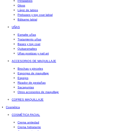
Pintalabios
Gloss
Lápiz de labios
Prebases y top coat labial
Bálsamo labial
UÑAS
Esmalte uñas
Tratamiento uñas
Bases y top coat
Quitaesmaltes
Uñas postizas y nail art
ACCESORIOS DE MAQUILLAJE
Brochas y pinceles
Esponjas de maquillaje
Espejos
Rizador de pestañas
Sacapuntas
Otros accesorios de maquillaje
COFRES MAQUILLAJE
Cosmética
COSMÉTICA FACIAL
Crema antiedad
Crema hidratante