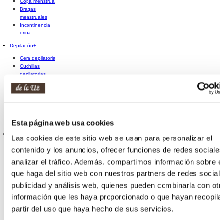
Copa menstrual
Bragas
menstruales
Incontinencia
orina
Depilación
+
Cera depilatoria
Cuchillas
depilatorias
Crema
depilatoria
Pinzas de
depilar
Decolorante de
Esta página web usa cookies
vello
Manicura y pedicura
+
Las cookies de este sitio web se usan para personalizar el
Limas
contenido y los anuncios, ofrecer funciones de redes sociale
Tijeras y
analizar el tráfico. Además, compartimos información sobre 
cortaúñas
Herramientas
que haga del sitio web con nuestros partners de redes social
de manicura y
publicidad y análisis web, quienes pueden combinarla con ot
pedicura
Accesorios de
información que les haya proporcionado o que hayan recopil
manicura y
partir del uso que haya hecho de sus servicios.
pedicura