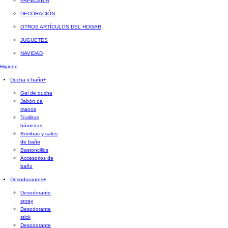
PAPELERÍA
DECORACIÓN
OTROS ARTÍCULOS DEL HOGAR
JUGUETES
NAVIDAD
Higiene
Ducha y baño
+
Gel de ducha
Jabón de
manos
Toallitas
húmedas
Bombas y sales
de baño
Bastoncillos
Accesorios de
baño
Desodorantes
+
Desodorante
spray
Desodorante
stick
Desodorante