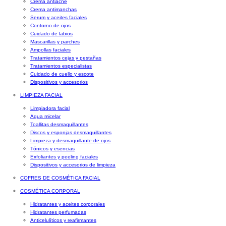
Crema antiacné
Crema antimanchas
Serum y aceites faciales
Contorno de ojos
Cuidado de labios
Mascarillas y parches
Ampollas faciales
Tratamientos cejas y pestañas
Tratamientos especialistas
Cuidado de cuello y escote
Dispositivos y accesorios
LIMPIEZA FACIAL
Limpiadora facial
Agua micelar
Toallitas desmaquillantes
Discos y esponjas desmaquillantes
Limpieza y desmaquillante de ojos
Tónicos y esencias
Exfoliantes y peeling faciales
Dispositivos y accesorios de limpieza
COFRES DE COSMÉTICA FACIAL
COSMÉTICA CORPORAL
Hidratantes y aceites corporales
Hidratantes perfumadas
Anticelulíticos y reafirmantes