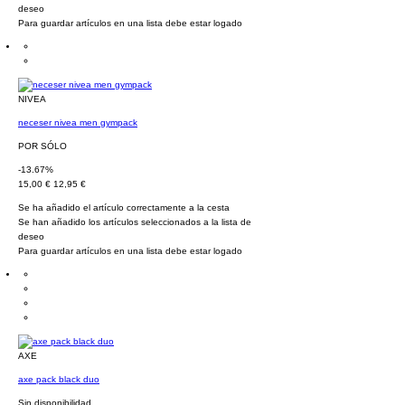
deseo
Para guardar artículos en una lista debe estar logado
NIVEA
neceser nivea men gympack
POR SÓLO
-13.67%
15,00 €
12,95 €
Se ha añadido el artículo correctamente a la cesta
Se han añadido los artículos seleccionados a la lista de
deseo
Para guardar artículos en una lista debe estar logado
AXE
axe pack black duo
Sin disponibilidad