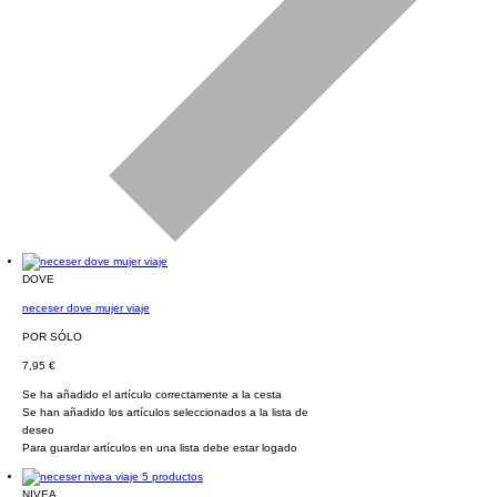
DOVE
neceser dove mujer viaje
POR SÓLO
7,95 €
Se ha añadido el artículo correctamente a la cesta
Se han añadido los artículos seleccionados a la lista de
deseo
Para guardar artículos en una lista debe estar logado
NIVEA