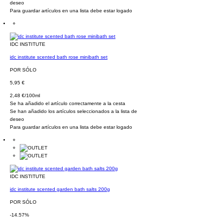
deseo
Para guardar artículos en una lista debe estar logado
IDC INSTITUTE
idc institute scented bath rose minibath set
POR SÓLO
5,95 €
2,48 €/100ml
Se ha añadido el artículo correctamente a la cesta
Se han añadido los artículos seleccionados a la lista de
deseo
Para guardar artículos en una lista debe estar logado
IDC INSTITUTE
idc institute scented garden bath salts 200g
POR SÓLO
-14.57%