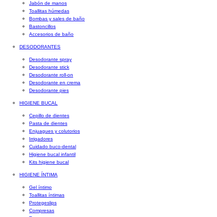
Jabón de manos
Toallitas húmedas
Bombas y sales de baño
Bastoncillos
Accesorios de baño
DESODORANTES
Desodorante spray
Desodorante stick
Desodorante roll-on
Desodorante en crema
Desodorante pies
HIGIENE BUCAL
Cepillo de dientes
Pasta de dientes
Enjuagues y colutorios
Irrigadores
Cuidado buco-dental
Higiene bucal infantil
Kits higiene bucal
HIGIENE ÍNTIMA
Gel íntimo
Toallitas íntimas
Protegeslips
Compresas