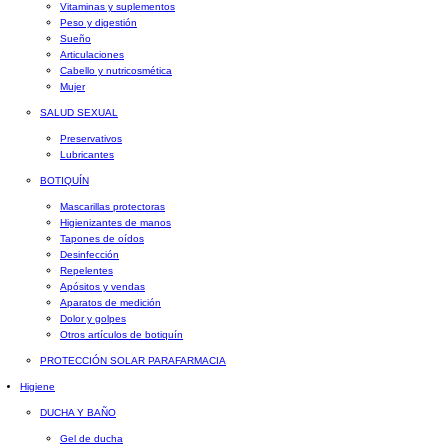
Vitaminas y suplementos
Peso y digestión
Sueño
Articulaciones
Cabello y nutricosmética
Mujer
SALUD SEXUAL
Preservativos
Lubricantes
BOTIQUÍN
Mascarillas protectoras
Higienizantes de manos
Tapones de oídos
Desinfección
Repelentes
Apósitos y vendas
Aparatos de medición
Dolor y golpes
Otros artículos de botiquín
PROTECCIÓN SOLAR PARAFARMACIA
Higiene
DUCHA Y BAÑO
Gel de ducha