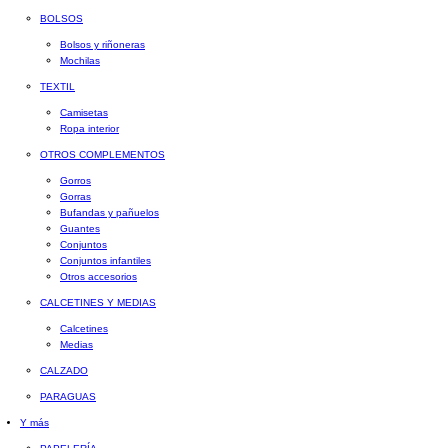
BOLSOS
Bolsos y riñoneras
Mochilas
TEXTIL
Camisetas
Ropa interior
OTROS COMPLEMENTOS
Gorros
Gorras
Bufandas y pañuelos
Guantes
Conjuntos
Conjuntos infantiles
Otros accesorios
CALCETINES Y MEDIAS
Calcetines
Medias
CALZADO
PARAGUAS
Y más