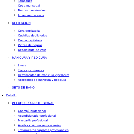
Tampones
Copa menstrual
Bragas menstruales
Incontinencia orina
DEPILACIÓN
Cera depilatoria
Cuchillas depilatorias
Crema depilatoria
Pinzas de depilar
Decolorante de vello
MANICURA Y PEDICURA
Limas
Tijeras y cortaúñas
Herramientas de manicura y pedicura
Accesorios de manicura y pedicura
SETS DE BAÑO
Cabello
PELUQUERÍA PROFESIONAL
Champú profesional
Acondicionador profesional
Mascarilla profesional
Aceites y sérums profesionales
Tratamientos capilares profesionales