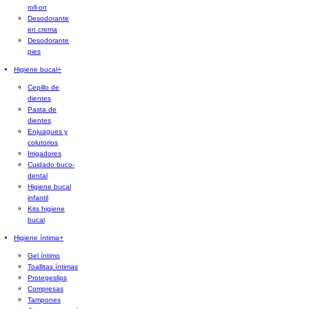
roll-on
Desodorante
en crema
Desodorante
pies
Higiene bucal
+
Cepillo de
dientes
Pasta de
dientes
Enjuagues y
colutorios
Irrigadores
Cuidado buco-
dental
Higiene bucal
infantil
Kits higiene
bucal
Higiene íntima
+
Gel íntimo
Toallitas íntimas
Protegeslips
Compresas
Tampones