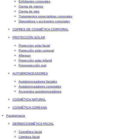
Exfoliantes corporales
Crema de manos
Crema de pies
Tratamientos especialistas corporales
Dispositivos y accesorios corporales
COFRES DE COSMÉTICA CORPORAL
PROTECCIÓN SOLAR
Proteccion solar facial
Protección solar corporal
Aftersun
Protección solar infantil
Fotoprotección oral
AUTOBRONCEADORES
Autobronceadores faciales
Autobronceadores corporales
Accesorios autobronceadores
COSMÉTICA NATURAL
COSMÉTICA COREANA
Parafarmacia
DERMOCOSMÉTICA FACIAL
Cosmética facial
Limpieza facial