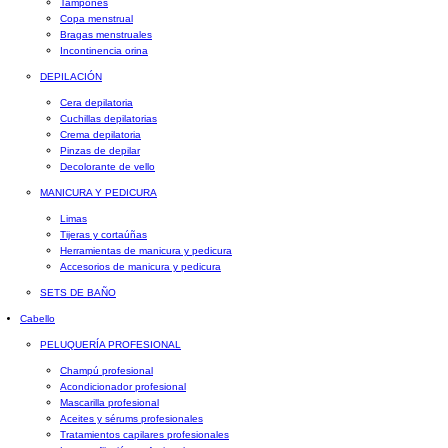
Tampones
Copa menstrual
Bragas menstruales
Incontinencia orina
DEPILACIÓN
Cera depilatoria
Cuchillas depilatorias
Crema depilatoria
Pinzas de depilar
Decolorante de vello
MANICURA Y PEDICURA
Limas
Tijeras y cortaúñas
Herramientas de manicura y pedicura
Accesorios de manicura y pedicura
SETS DE BAÑO
Cabello
PELUQUERÍA PROFESIONAL
Champú profesional
Acondicionador profesional
Mascarilla profesional
Aceites y sérums profesionales
Tratamientos capilares profesionales