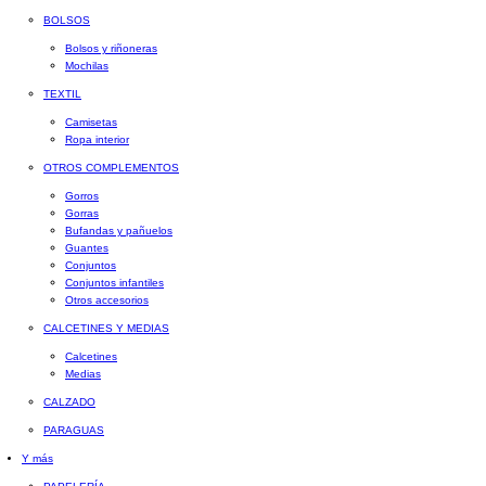
BOLSOS
Bolsos y riñoneras
Mochilas
TEXTIL
Camisetas
Ropa interior
OTROS COMPLEMENTOS
Gorros
Gorras
Bufandas y pañuelos
Guantes
Conjuntos
Conjuntos infantiles
Otros accesorios
CALCETINES Y MEDIAS
Calcetines
Medias
CALZADO
PARAGUAS
Y más