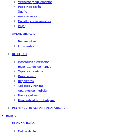
Vitaminas y suplementos
Peso y digestión
Sueño
Articulaciones
Cabello y nutricosmética
Mujer
SALUD SEXUAL
Preservativos
Lubricantes
BOTIQUÍN
Mascarillas protectoras
Higienizantes de manos
Tapones de oídos
Desinfección
Repelentes
Apósitos y vendas
Aparatos de medición
Dolor y golpes
Otros artículos de botiquín
PROTECCIÓN SOLAR PARAFARMACIA
Higiene
DUCHA Y BAÑO
Gel de ducha