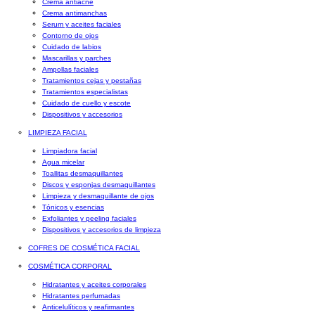
Crema antiacné
Crema antimanchas
Serum y aceites faciales
Contorno de ojos
Cuidado de labios
Mascarillas y parches
Ampollas faciales
Tratamientos cejas y pestañas
Tratamientos especialistas
Cuidado de cuello y escote
Dispositivos y accesorios
LIMPIEZA FACIAL
Limpiadora facial
Agua micelar
Toallitas desmaquillantes
Discos y esponjas desmaquillantes
Limpieza y desmaquillante de ojos
Tónicos y esencias
Exfoliantes y peeling faciales
Dispositivos y accesorios de limpieza
COFRES DE COSMÉTICA FACIAL
COSMÉTICA CORPORAL
Hidratantes y aceites corporales
Hidratantes perfumadas
Anticelulíticos y reafirmantes