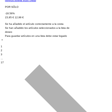
nerthus botella buzo cristal
POR SÓLO
-18.56%
15,95 €
12,99 €
Se ha añadido el artículo correctamente a la cesta
Se han añadido los artículos seleccionados a la lista de
deseo
Para guardar artículos en una lista debe estar logado
1
2
3
...
17