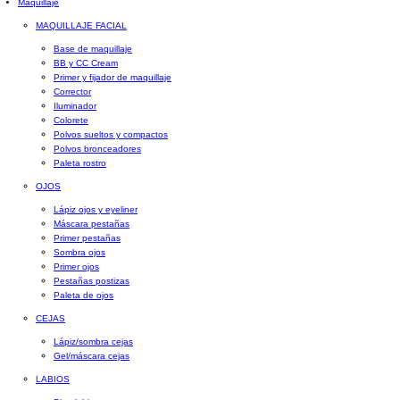
Maquillaje
MAQUILLAJE FACIAL
Base de maquillaje
BB y CC Cream
Primer y fijador de maquillaje
Corrector
Iluminador
Colorete
Polvos sueltos y compactos
Polvos bronceadores
Paleta rostro
OJOS
Lápiz ojos y eyeliner
Máscara pestañas
Primer pestañas
Sombra ojos
Primer ojos
Pestañas postizas
Paleta de ojos
CEJAS
Lápiz/sombra cejas
Gel/máscara cejas
LABIOS