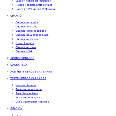
Lacas y fijación profesionales
Peines y cepillos profesionales
Cofres de Peluquería Profesional
CHAMPÚ
Champú reparador
Champú anticaída
Champú cabellos teñidos
Champú para cabello graso
Champú anticaspa
Otros champús
Champú en seco
Champú sólido
ACONDICIONADOR
MASCARILLA
ACEITES Y SERÚMS CAPILARES
TRATAMIENTOS CAPILARES
Protector térmico
Tratamiento anticaída
Ampollas capilares
Tratamiento antipiojos
Otros tratamientos capilares
FIJACIÓN
Laca