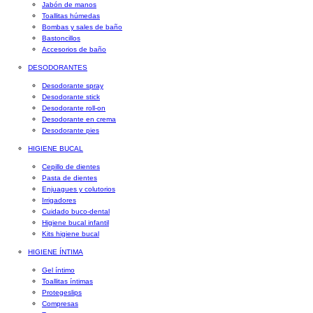
Jabón de manos
Toallitas húmedas
Bombas y sales de baño
Bastoncillos
Accesorios de baño
DESODORANTES
Desodorante spray
Desodorante stick
Desodorante roll-on
Desodorante en crema
Desodorante pies
HIGIENE BUCAL
Cepillo de dientes
Pasta de dientes
Enjuagues y colutorios
Irrigadores
Cuidado buco-dental
Higiene bucal infantil
Kits higiene bucal
HIGIENE ÍNTIMA
Gel íntimo
Toallitas íntimas
Protegeslips
Compresas