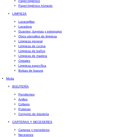
Papel higiénico
Papel higiénico húmedo
LIMPIEZA
Lavavajillas
Lavadora
Guantes, bayetas y estropajos
Otros utensilios de limpieza
Limpieza general
Limpieza de cocina
Limpieza de baños
Limpieza de madera
Cristales
Limpieza específica
Bolsas de basura
Moda
BISUTERÍA
Pendientes
Anillos
Collares
Pulseras
Conjunto de bisutería
CARTERAS Y NECESERES
Carteras y monederos
Neceseres