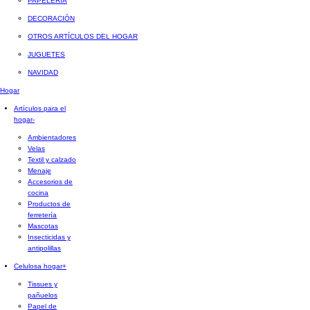
PAPELERÍA
DECORACIÓN
OTROS ARTÍCULOS DEL HOGAR
JUGUETES
NAVIDAD
Hogar
Artículos para el
hogar
-
Ambientadores
Velas
Textil y calzado
Menaje
Accesorios de
cocina
Productos de
ferretería
Mascotas
Insecticidas y
antipolillas
Celulosa hogar
+
Tissues y
pañuelos
Papel de