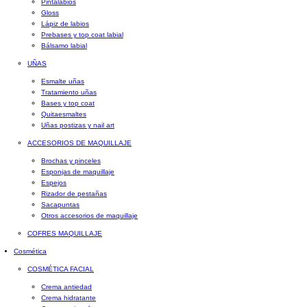
Pintalabios
Gloss
Lápiz de labios
Prebases y top coat labial
Bálsamo labial
UÑAS
Esmalte uñas
Tratamiento uñas
Bases y top coat
Quitaesmaltes
Uñas postizas y nail art
ACCESORIOS DE MAQUILLAJE
Brochas y pinceles
Esponjas de maquillaje
Espejos
Rizador de pestañas
Sacapuntas
Otros accesorios de maquillaje
COFRES MAQUILLAJE
Cosmética
COSMÉTICA FACIAL
Crema antiedad
Crema hidratante