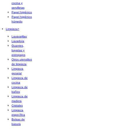
cocina y
servilletas
Papel higiénico
Papel higiénico
húmedo
Limpieza
+
Lavavajillas
Lavadora
Guantes,
bayetas y
estropajos
Otros utensilios
de limpieza
Limpieza
general
Limpieza de
cocina
Limpieza de
baños
Limpieza de
madera
Cristales
Limpieza
específica
Bolsas de
basura