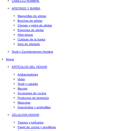
CABELLO HOMBRE
AFEITADO Y BARBA
Maquinillas de afeitar
Brochas de afeitar
Cremas y geles de afeitar
Espumas de afeitar
After-shave
Cuidado de la barba
Sets de afeitado
Textil y Complementos Hombre
Hogar
ARTÍCULOS DEL HOGAR
Ambientadores
Velas
Textil y calzado
Menaje
Accesorios de cocina
Productos de ferretería
Mascotas
Insecticidas y antipolillas
CELULOSA HOGAR
Tissues y pañuelos
Papel de cocina y servilletas