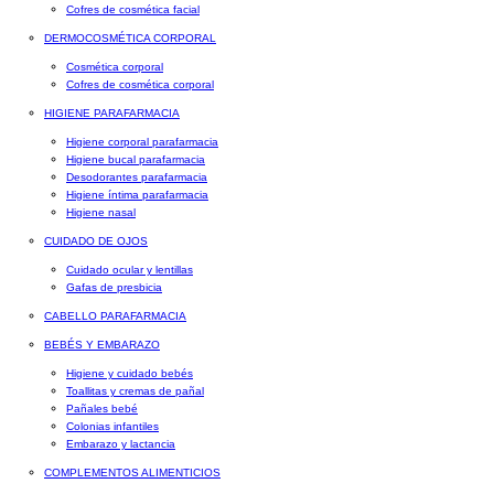
Cofres de cosmética facial
DERMOCOSMÉTICA CORPORAL
Cosmética corporal
Cofres de cosmética corporal
HIGIENE PARAFARMACIA
Higiene corporal parafarmacia
Higiene bucal parafarmacia
Desodorantes parafarmacia
Higiene íntima parafarmacia
Higiene nasal
CUIDADO DE OJOS
Cuidado ocular y lentillas
Gafas de presbicia
CABELLO PARAFARMACIA
BEBÉS Y EMBARAZO
Higiene y cuidado bebés
Toallitas y cremas de pañal
Pañales bebé
Colonias infantiles
Embarazo y lactancia
COMPLEMENTOS ALIMENTICIOS