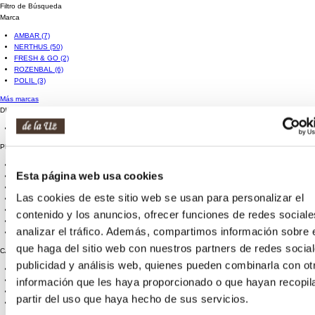
Filtro de Búsqueda
Marca
AMBAR
(7)
NERTHUS
(50)
FRESH & GO
(2)
ROZENBAL
(6)
POLIL
(3)
Más marcas
DISPONIBILIDAD
Sólo disponibles
(302)
PROMOCIONES
Esta página web usa cookies
CHOLLAZO
(93)
OUTLET
(96)
Las cookies de este sitio web se usan para personalizar el
contenido y los anuncios, ofrecer funciones de redes sociale
analizar el tráfico. Además, compartimos información sobre 
que haga del sitio web con nuestros partners de redes social
CARACTERISTICAS
publicidad y análisis web, quienes pueden combinarla con ot
OUTLET
(96)
información que les haya proporcionado o que hayan recopil
partir del uso que haya hecho de sus servicios.