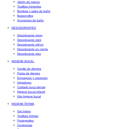
Jabón de manos
Toallitas húmedas
Bombas y sales de baño
Bastoncillos
Accesorios de baño
DESODORANTES
Desodorante spray
Desodorante stick
Desodorante roll-on
Desodorante en crema
Desodorante pies
HIGIENE BUCAL
Cepillo de dientes
Pasta de dientes
Enjuagues y colutorios
Irrigadores
Cuidado buco-dental
Higiene bucal infantil
Kits higiene bucal
HIGIENE ÍNTIMA
Gel íntimo
Toallitas íntimas
Protegeslips
Compresas