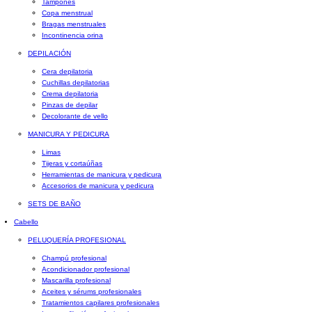
Tampones
Copa menstrual
Bragas menstruales
Incontinencia orina
DEPILACIÓN
Cera depilatoria
Cuchillas depilatorias
Crema depilatoria
Pinzas de depilar
Decolorante de vello
MANICURA Y PEDICURA
Limas
Tijeras y cortaúñas
Herramientas de manicura y pedicura
Accesorios de manicura y pedicura
SETS DE BAÑO
Cabello
PELUQUERÍA PROFESIONAL
Champú profesional
Acondicionador profesional
Mascarilla profesional
Aceites y sérums profesionales
Tratamientos capilares profesionales