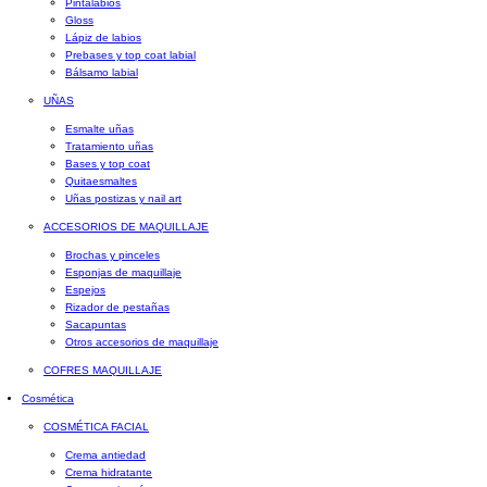
Pintalabios
Gloss
Lápiz de labios
Prebases y top coat labial
Bálsamo labial
UÑAS
Esmalte uñas
Tratamiento uñas
Bases y top coat
Quitaesmaltes
Uñas postizas y nail art
ACCESORIOS DE MAQUILLAJE
Brochas y pinceles
Esponjas de maquillaje
Espejos
Rizador de pestañas
Sacapuntas
Otros accesorios de maquillaje
COFRES MAQUILLAJE
Cosmética
COSMÉTICA FACIAL
Crema antiedad
Crema hidratante