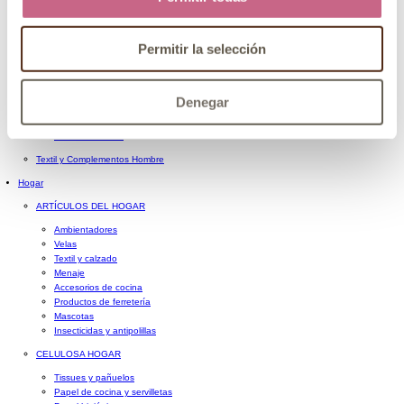
CABELLO HOMBRE
AFEITADO Y BARBA
Permitir la selección
Maquinillas de afeitar
Brochas de afeitar
Cremas y geles de afeitar
Espumas de afeitar
Denegar
After-shave
Cuidado de la barba
Sets de afeitado
Textil y Complementos Hombre
Hogar
ARTÍCULOS DEL HOGAR
Ambientadores
Velas
Textil y calzado
Menaje
Accesorios de cocina
Productos de ferretería
Mascotas
Insecticidas y antipolillas
CELULOSA HOGAR
Tissues y pañuelos
Papel de cocina y servilletas