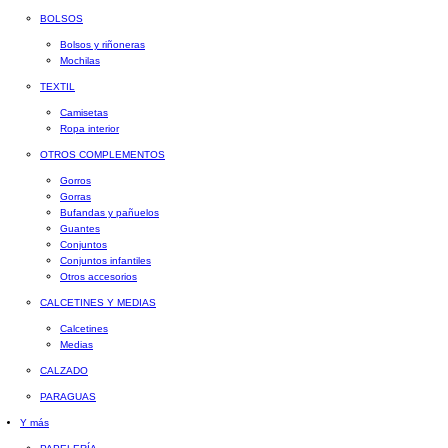
BOLSOS
Bolsos y riñoneras
Mochilas
TEXTIL
Camisetas
Ropa interior
OTROS COMPLEMENTOS
Gorros
Gorras
Bufandas y pañuelos
Guantes
Conjuntos
Conjuntos infantiles
Otros accesorios
CALCETINES Y MEDIAS
Calcetines
Medias
CALZADO
PARAGUAS
Y más