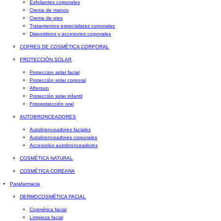
Exfoliantes corporales
Crema de manos
Crema de pies
Tratamientos especialistas corporales
Dispositivos y accesorios corporales
COFRES DE COSMÉTICA CORPORAL
PROTECCIÓN SOLAR
Proteccion solar facial
Protección solar corporal
Aftersun
Protección solar infantil
Fotoprotección oral
AUTOBRONCEADORES
Autobronceadores faciales
Autobronceadores corporales
Accesorios autobronceadores
COSMÉTICA NATURAL
COSMÉTICA COREANA
Parafarmacia
DERMOCOSMÉTICA FACIAL
Cosmética facial
Limpieza facial