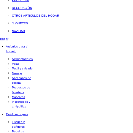
PAPELERÍA
DECORACIÓN
OTROS ARTÍCULOS DEL HOGAR
JUGUETES
NAVIDAD
Hogar
Artículos para el
hogar
+
Ambientadores
Velas
Textil y calzado
Menaje
Accesorios de
cocina
Productos de
ferretería
Mascotas
Insecticidas y
antipolillas
Celulosa hogar
-
Tissues y
pañuelos
Papel de