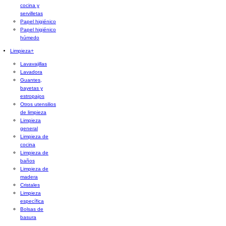
cocina y
servilletas
Papel higiénico
Papel higiénico
húmedo
Limpieza
+
Lavavajillas
Lavadora
Guantes,
bayetas y
estropajos
Otros utensilios
de limpieza
Limpieza
general
Limpieza de
cocina
Limpieza de
baños
Limpieza de
madera
Cristales
Limpieza
específica
Bolsas de
basura