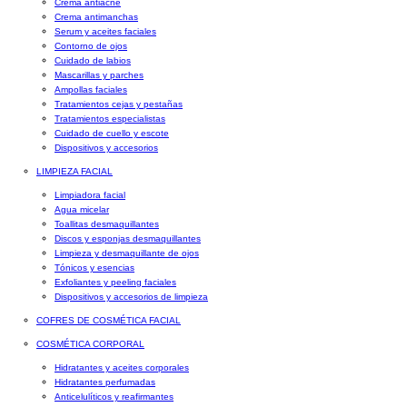
Crema antiacné
Crema antimanchas
Serum y aceites faciales
Contorno de ojos
Cuidado de labios
Mascarillas y parches
Ampollas faciales
Tratamientos cejas y pestañas
Tratamientos especialistas
Cuidado de cuello y escote
Dispositivos y accesorios
LIMPIEZA FACIAL
Limpiadora facial
Agua micelar
Toallitas desmaquillantes
Discos y esponjas desmaquillantes
Limpieza y desmaquillante de ojos
Tónicos y esencias
Exfoliantes y peeling faciales
Dispositivos y accesorios de limpieza
COFRES DE COSMÉTICA FACIAL
COSMÉTICA CORPORAL
Hidratantes y aceites corporales
Hidratantes perfumadas
Anticelulíticos y reafirmantes