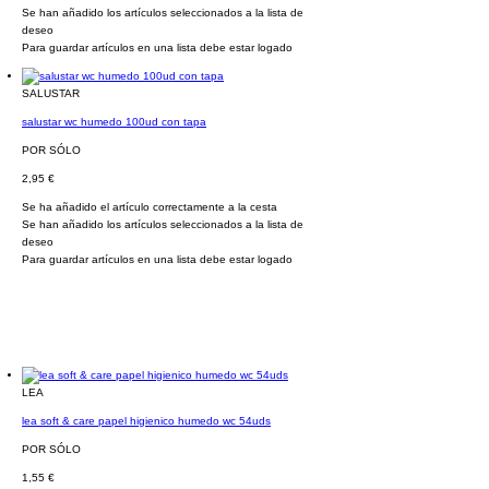
Se han añadido los artículos seleccionados a la lista de
deseo
Para guardar artículos en una lista debe estar logado
SALUSTAR
salustar wc humedo 100ud con tapa
POR SÓLO
2,95 €
Se ha añadido el artículo correctamente a la cesta
Se han añadido los artículos seleccionados a la lista de
deseo
Para guardar artículos en una lista debe estar logado
LEA
lea soft & care papel higienico humedo wc 54uds
POR SÓLO
1,55 €