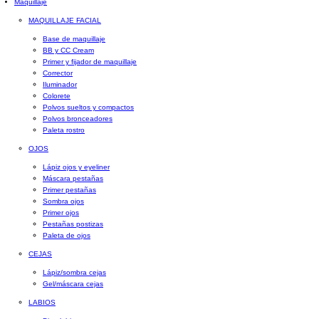
Maquillaje
MAQUILLAJE FACIAL
Base de maquillaje
BB y CC Cream
Primer y fijador de maquillaje
Corrector
Iluminador
Colorete
Polvos sueltos y compactos
Polvos bronceadores
Paleta rostro
OJOS
Lápiz ojos y eyeliner
Máscara pestañas
Primer pestañas
Sombra ojos
Primer ojos
Pestañas postizas
Paleta de ojos
CEJAS
Lápiz/sombra cejas
Gel/máscara cejas
LABIOS