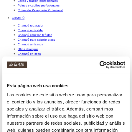
Lacas y fijación profesionales
Peines y cepillos profesionales
Cofres de Peluquería Profesional
CHAMPÚ
Champú reparador
Champú anticaída
Champú cabellos teñidos
Champú para cabello graso
Champú anticaspa
Otros champús
Champú en seco
Champú sólido
ACONDICIONADOR
MASCARILLA
ACEITES Y SERÚMS CAPILARES
Esta página web usa cookies
TRATAMIENTOS CAPILARES
Las cookies de este sitio web se usan para personalizar
Protector térmico
el contenido y los anuncios, ofrecer funciones de redes
Tratamiento anticaída
Ampollas capilares
sociales y analizar el tráfico. Además, compartimos
Tratamiento antipiojos
información sobre el uso que haga del sitio web con
Otros tratamientos capilares
nuestros partners de redes sociales, publicidad y análisis
FIJACIÓN
web, quienes pueden combinarla con otra información
Laca