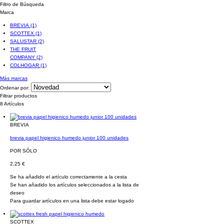
Filtro de Búsqueda
Marca
BREVIA
(1)
SCOTTEX
(1)
SALUSTAR
(2)
THE FRUIT
COMPANY
(2)
COLHOGAR
(1)
Más marcas
Ordenar por:
Filtrar productos
8 Artículos
BREVIA
brevia papel higienico humedo junior 100 unidades
POR SÓLO
2,25 €
Se ha añadido el artículo correctamente a la cesta
Se han añadido los artículos seleccionados a la lista de
deseo
Para guardar artículos en una lista debe estar logado
SCOTTEX