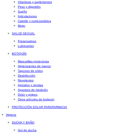
Vitaminas y suplementos
Peso y digestión
Sueño
Articulaciones
Cabello y nutricosmética
Mujer
SALUD SEXUAL
Preservativos
Lubricantes
BOTIQUÍN
Mascarillas protectoras
Higienizantes de manos
Tapones de oídos
Desinfección
Repelentes
Apósitos y vendas
Aparatos de medición
Dolor y golpes
Otros artículos de botiquín
PROTECCIÓN SOLAR PARAFARMACIA
Higiene
DUCHA Y BAÑO
Gel de ducha