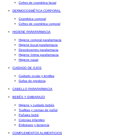
Cofres de cosmética facial
DERMOCOSMÉTICA CORPORAL
Cosmética corporal
Cofres de cosmética corporal
HIGIENE PARAFARMACIA
Higiene corporal parafarmacia
Higiene bucal parafarmacia
Desodorantes parafarmacia
Higiene íntima parafarmacia
Higiene nasal
CUIDADO DE OJOS
Cuidado ocular y lentillas
Gafas de presbicia
CABELLO PARAFARMACIA
BEBÉS Y EMBARAZO
Higiene y cuidado bebés
Toallitas y cremas de pañal
Pañales bebé
Colonias infantiles
Embarazo y lactancia
COMPLEMENTOS ALIMENTICIOS