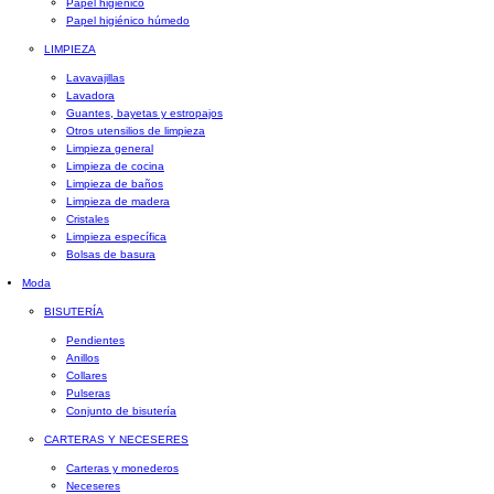
Papel higiénico
Papel higiénico húmedo
LIMPIEZA
Lavavajillas
Lavadora
Guantes, bayetas y estropajos
Otros utensilios de limpieza
Limpieza general
Limpieza de cocina
Limpieza de baños
Limpieza de madera
Cristales
Limpieza específica
Bolsas de basura
Moda
BISUTERÍA
Pendientes
Anillos
Collares
Pulseras
Conjunto de bisutería
CARTERAS Y NECESERES
Carteras y monederos
Neceseres