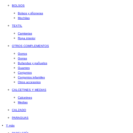
BOLSOS
Bolsos y riñoneras
Mochilas
TEXTIL
Camisetas
Ropa interior
OTROS COMPLEMENTOS
Gorros
Gorras
Bufandas y pañuelos
Guantes
Conjuntos
Conjuntos infantiles
Otros accesorios
CALCETINES Y MEDIAS
Calcetines
Medias
CALZADO
PARAGUAS
Y más