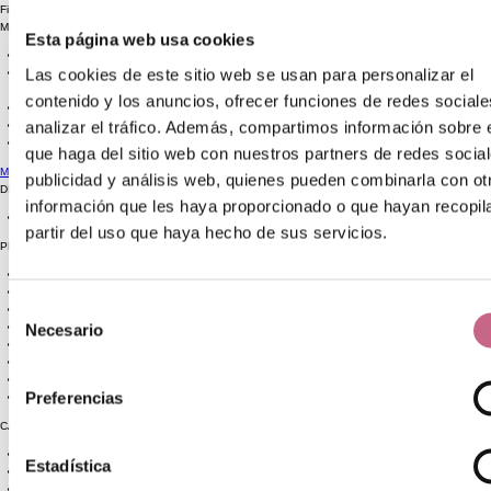
Filtro de Búsqueda
Marca
Esta página web usa cookies
ARIEL
(11)
Las cookies de este sitio web se usan para personalizar el
HOGAR Y
LIMPIEZA
(12)
contenido y los anuncios, ofrecer funciones de redes sociale
BRIFLOR
(3)
analizar el tráfico. Además, compartimos información sobre 
FAIRY
(8)
FLOTA
(6)
que haga del sitio web con nuestros partners de redes social
Más marcas
publicidad y análisis web, quienes pueden combinarla con ot
DISPONIBILIDAD
información que les haya proporcionado o que hayan recopil
Sólo disponibles
(426)
partir del uso que haya hecho de sus servicios.
PROMOCIONES
Selección
Necesario
de
CHOLLAZO
(60)
consentimiento
OUTLET
(60)
Preferencias
CARACTERISTICAS
OUTLET
(60)
Estadística