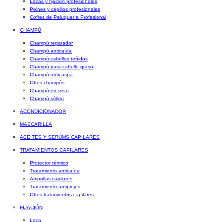
Lacas y fijación profesionales
Peines y cepillos profesionales
Cofres de Peluquería Profesional
CHAMPÚ
Champú reparador
Champú anticaída
Champú cabellos teñidos
Champú para cabello graso
Champú anticaspa
Otros champús
Champú en seco
Champú sólido
ACONDICIONADOR
MASCARILLA
ACEITES Y SERÚMS CAPILARES
TRATAMIENTOS CAPILARES
Protector térmico
Tratamiento anticaída
Ampollas capilares
Tratamiento antipiojos
Otros tratamientos capilares
FIJACIÓN
Laca