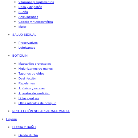
Vitaminas y suplementos
Peso y digestión
Sueño
Articulaciones
Cabello y nutricosmética
Mujer
SALUD SEXUAL
Preservativos
Lubricantes
BOTIQUÍN
Mascarillas protectoras
Higienizantes de manos
Tapones de oídos
Desinfección
Repelentes
Apósitos y vendas
Aparatos de medición
Dolor y golpes
Otros artículos de botiquín
PROTECCIÓN SOLAR PARAFARMACIA
Higiene
DUCHA Y BAÑO
Gel de ducha