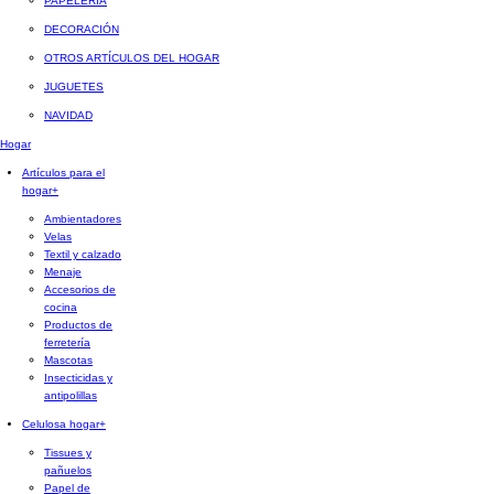
PAPELERÍA
DECORACIÓN
OTROS ARTÍCULOS DEL HOGAR
JUGUETES
NAVIDAD
Hogar
Artículos para el
hogar
+
Ambientadores
Velas
Textil y calzado
Menaje
Accesorios de
cocina
Productos de
ferretería
Mascotas
Insecticidas y
antipolillas
Celulosa hogar
+
Tissues y
pañuelos
Papel de