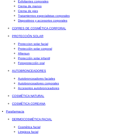
Exfoliantes corporales
Crema de manos
Crema de pies
Tratamientos especialistas corporales
Dispositivos y accesorios corporales
COFRES DE COSMÉTICA CORPORAL
PROTECCIÓN SOLAR
Proteccion solar facial
Protección solar corporal
Aftersun
Protección solar infantil
Fotoprotección oral
AUTOBRONCEADORES
Autobronceadores faciales
Autobronceadores corporales
Accesorios autobronceadores
COSMÉTICA NATURAL
COSMÉTICA COREANA
Parafarmacia
DERMOCOSMÉTICA FACIAL
Cosmética facial
Limpieza facial