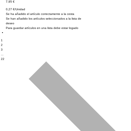
7,95 €
0,27 €/Unidad
Se ha añadido el artículo correctamente a la cesta
Se han añadido los artículos seleccionados a la lista de
deseo
Para guardar artículos en una lista debe estar logado
1
2
3
...
22