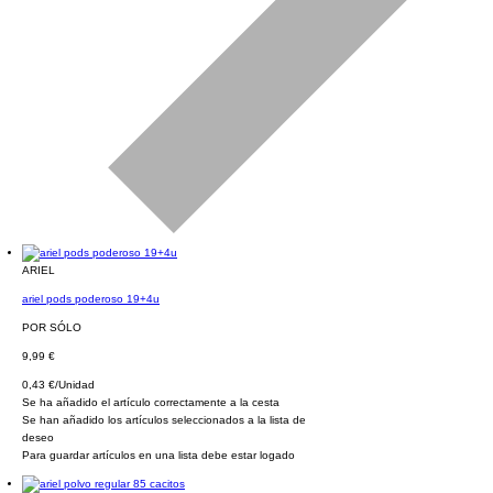
ARIEL
ariel pods poderoso 19+4u
POR SÓLO
9,99 €
0,43 €/Unidad
Se ha añadido el artículo correctamente a la cesta
Se han añadido los artículos seleccionados a la lista de
deseo
Para guardar artículos en una lista debe estar logado