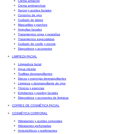
Crema antiacné
Crema antimanchas
Serum y aceites faciales
Contorno de ojos
Cuidado de labios
Mascarillas y parches
Ampollas faciales
Tratamientos cejas y pestañas
Tratamientos especialistas
Cuidado de cuello y escote
Dispositivos y accesorios
LIMPIEZA FACIAL
Limpiadora facial
Agua micelar
Toallitas desmaquillantes
Discos y esponjas desmaquillantes
Limpieza y desmaquillante de ojos
Tónicos y esencias
Exfoliantes y peeling faciales
Dispositivos y accesorios de limpieza
COFRES DE COSMÉTICA FACIAL
COSMÉTICA CORPORAL
Hidratantes y aceites corporales
Hidratantes perfumadas
Anticelulíticos y reafirmantes