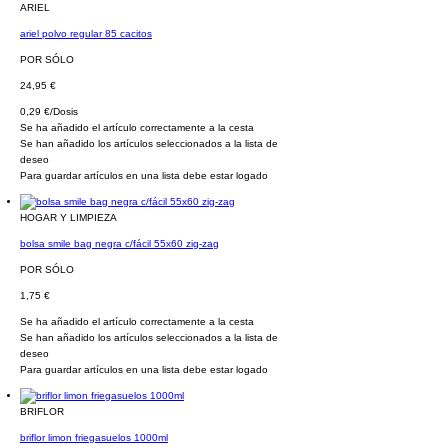
ARIEL
ariel polvo regular 85 cacitos
POR SÓLO
24,95 €
0,29 €/Dosis
Se ha añadido el artículo correctamente a la cesta
Se han añadido los artículos seleccionados a la lista de
deseo
Para guardar artículos en una lista debe estar logado
HOGAR Y LIMPIEZA
bolsa smile bag negra c/fácil 55x60 zig-zag
POR SÓLO
1,75 €
Se ha añadido el artículo correctamente a la cesta
Se han añadido los artículos seleccionados a la lista de
deseo
Para guardar artículos en una lista debe estar logado
BRIFLOR
briflor limon friegasuelos 1000ml