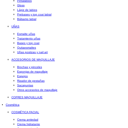
Pintalabios
Gloss
Lápiz de labios
Prebases y top coat labial
Bálsamo labial
UÑAS
Esmalte uñas
Tratamiento uñas
Bases y top coat
Quitaesmaltes
Uñas postizas y nail art
ACCESORIOS DE MAQUILLAJE
Brochas y pinceles
Esponjas de maquillaje
Espejos
Rizador de pestañas
Sacapuntas
Otros accesorios de maquillaje
COFRES MAQUILLAJE
Cosmética
COSMÉTICA FACIAL
Crema antiedad
Crema hidratante