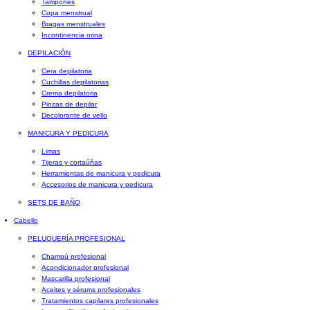
Tampones
Copa menstrual
Bragas menstruales
Incontinencia orina
DEPILACIÓN
Cera depilatoria
Cuchillas depilatorias
Crema depilatoria
Pinzas de depilar
Decolorante de vello
MANICURA Y PEDICURA
Limas
Tijeras y cortaúñas
Herramientas de manicura y pedicura
Accesorios de manicura y pedicura
SETS DE BAÑO
Cabello
PELUQUERÍA PROFESIONAL
Champú profesional
Acondicionador profesional
Mascarilla profesional
Aceites y sérums profesionales
Tratamientos capilares profesionales