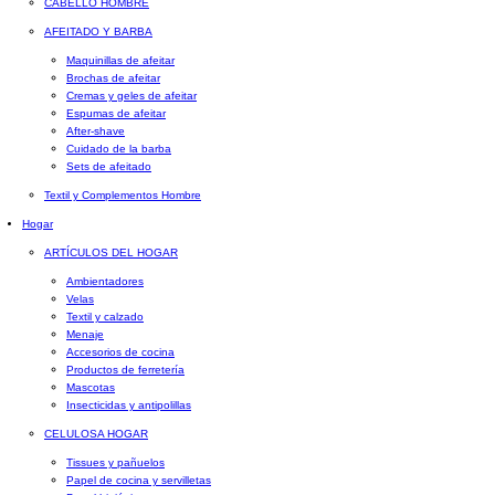
CABELLO HOMBRE
AFEITADO Y BARBA
Maquinillas de afeitar
Brochas de afeitar
Cremas y geles de afeitar
Espumas de afeitar
After-shave
Cuidado de la barba
Sets de afeitado
Textil y Complementos Hombre
Hogar
ARTÍCULOS DEL HOGAR
Ambientadores
Velas
Textil y calzado
Menaje
Accesorios de cocina
Productos de ferretería
Mascotas
Insecticidas y antipolillas
CELULOSA HOGAR
Tissues y pañuelos
Papel de cocina y servilletas