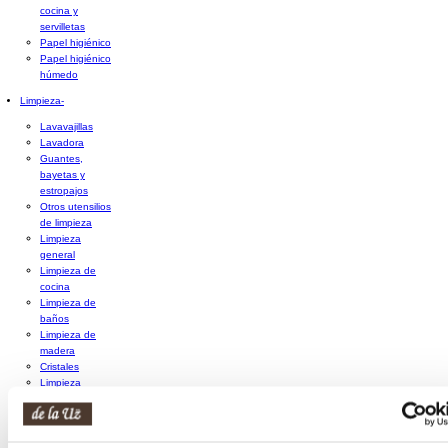
cocina y
servilletas
Papel higiénico
Papel higiénico
húmedo
Limpieza
-
Lavavajillas
Lavadora
Guantes,
bayetas y
estropajos
Otros utensilios
de limpieza
Limpieza
general
Limpieza de
cocina
Limpieza de
baños
Limpieza de
madera
Cristales
Limpieza
específica
Bolsas de
basura