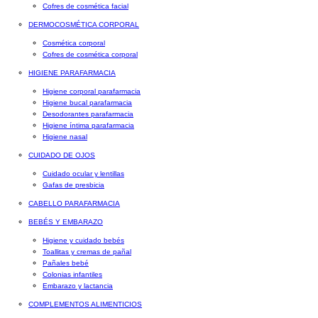
Cofres de cosmética facial
DERMOCOSMÉTICA CORPORAL
Cosmética corporal
Cofres de cosmética corporal
HIGIENE PARAFARMACIA
Higiene corporal parafarmacia
Higiene bucal parafarmacia
Desodorantes parafarmacia
Higiene íntima parafarmacia
Higiene nasal
CUIDADO DE OJOS
Cuidado ocular y lentillas
Gafas de presbicia
CABELLO PARAFARMACIA
BEBÉS Y EMBARAZO
Higiene y cuidado bebés
Toallitas y cremas de pañal
Pañales bebé
Colonias infantiles
Embarazo y lactancia
COMPLEMENTOS ALIMENTICIOS