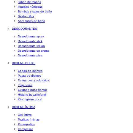
Jabón de manos
Toallitas húmedas
Bombas y sales de baño
Bastoncillos
Accesorios de baño
DESODORANTES
Desodorante spray
Desodorante stick
Desodorante roll-on
Desodorante en crema
Desodorante pies
HIGIENE BUCAL
Cepillo de dientes
Pasta de dientes
Enjuagues y colutorios
Irrigadores
Cuidado buco-dental
Higiene bucal infantil
Kits higiene bucal
HIGIENE ÍNTIMA
Gel íntimo
Toallitas íntimas
Protegeslips
Compresas