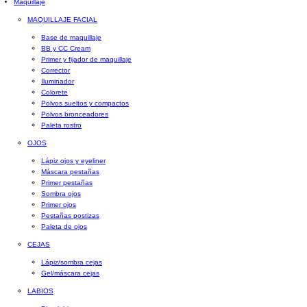
Maquillaje
MAQUILLAJE FACIAL
Base de maquillaje
BB y CC Cream
Primer y fijador de maquillaje
Corrector
Iluminador
Colorete
Polvos sueltos y compactos
Polvos bronceadores
Paleta rostro
OJOS
Lápiz ojos y eyeliner
Máscara pestañas
Primer pestañas
Sombra ojos
Primer ojos
Pestañas postizas
Paleta de ojos
CEJAS
Lápiz/sombra cejas
Gel/máscara cejas
LABIOS