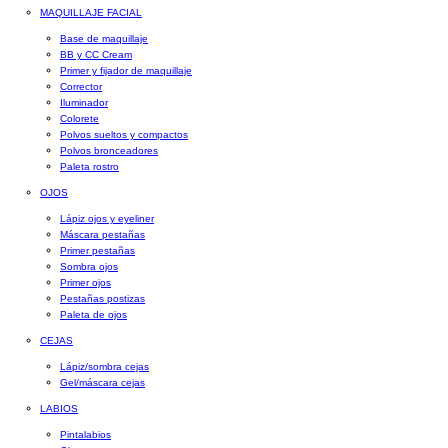
MAQUILLAJE FACIAL
Base de maquillaje
BB y CC Cream
Primer y fijador de maquillaje
Corrector
Iluminador
Colorete
Polvos sueltos y compactos
Polvos bronceadores
Paleta rostro
OJOS
Lápiz ojos y eyeliner
Máscara pestañas
Primer pestañas
Sombra ojos
Primer ojos
Pestañas postizas
Paleta de ojos
CEJAS
Lápiz/sombra cejas
Gel/máscara cejas
LABIOS
Pintalabios