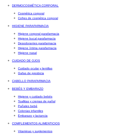
DERMOCOSMÉTICA CORPORAL
Cosmética corporal
Cofres de cosmética corporal
HIGIENE PARAFARMACIA
Higiene corporal parafarmacia
Higiene bucal parafarmacia
Desodorantes parafarmacia
Higiene íntima parafarmacia
Higiene nasal
CUIDADO DE OJOS
Cuidado ocular y lentillas
Gafas de presbicia
CABELLO PARAFARMACIA
BEBÉS Y EMBARAZO
Higiene y cuidado bebés
Toallitas y cremas de pañal
Pañales bebé
Colonias infantiles
Embarazo y lactancia
COMPLEMENTOS ALIMENTICIOS
Vitaminas y suplementos