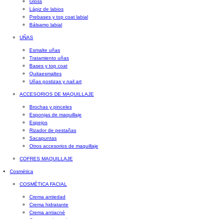
Gloss
Lápiz de labios
Prebases y top coat labial
Bálsamo labial
UÑAS
Esmalte uñas
Tratamiento uñas
Bases y top coat
Quitaesmaltes
Uñas postizas y nail art
ACCESORIOS DE MAQUILLAJE
Brochas y pinceles
Esponjas de maquillaje
Espejos
Rizador de pestañas
Sacapuntas
Otros accesorios de maquillaje
COFRES MAQUILLAJE
Cosmética
COSMÉTICA FACIAL
Crema antiedad
Crema hidratante
Crema antiacné