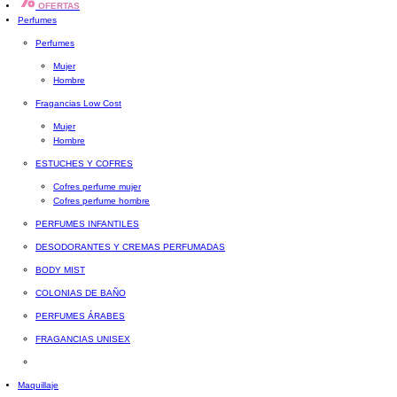
OFERTAS
Perfumes
Perfumes
Mujer
Hombre
Fragancias Low Cost
Mujer
Hombre
ESTUCHES Y COFRES
Cofres perfume mujer
Cofres perfume hombre
PERFUMES INFANTILES
DESODORANTES Y CREMAS PERFUMADAS
BODY MIST
COLONIAS DE BAÑO
PERFUMES ÁRABES
FRAGANCIAS UNISEX
Maquillaje