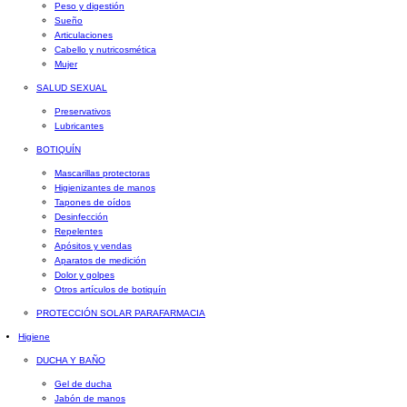
Peso y digestión
Sueño
Articulaciones
Cabello y nutricosmética
Mujer
SALUD SEXUAL
Preservativos
Lubricantes
BOTIQUÍN
Mascarillas protectoras
Higienizantes de manos
Tapones de oídos
Desinfección
Repelentes
Apósitos y vendas
Aparatos de medición
Dolor y golpes
Otros artículos de botiquín
PROTECCIÓN SOLAR PARAFARMACIA
Higiene
DUCHA Y BAÑO
Gel de ducha
Jabón de manos