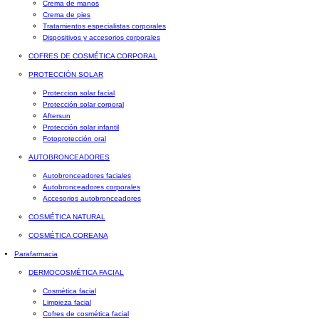
Crema de manos
Crema de pies
Tratamientos especialistas corporales
Dispositivos y accesorios corporales
COFRES DE COSMÉTICA CORPORAL
PROTECCIÓN SOLAR
Proteccion solar facial
Protección solar corporal
Aftersun
Protección solar infantil
Fotoprotección oral
AUTOBRONCEADORES
Autobronceadores faciales
Autobronceadores corporales
Accesorios autobronceadores
COSMÉTICA NATURAL
COSMÉTICA COREANA
Parafarmacia
DERMOCOSMÉTICA FACIAL
Cosmética facial
Limpieza facial
Cofres de cosmética facial