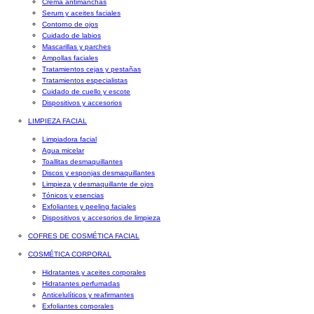
Crema antimanchas
Serum y aceites faciales
Contorno de ojos
Cuidado de labios
Mascarillas y parches
Ampollas faciales
Tratamientos cejas y pestañas
Tratamientos especialistas
Cuidado de cuello y escote
Dispositivos y accesorios
LIMPIEZA FACIAL
Limpiadora facial
Agua micelar
Toallitas desmaquillantes
Discos y esponjas desmaquillantes
Limpieza y desmaquillante de ojos
Tónicos y esencias
Exfoliantes y peeling faciales
Dispositivos y accesorios de limpieza
COFRES DE COSMÉTICA FACIAL
COSMÉTICA CORPORAL
Hidratantes y aceites corporales
Hidratantes perfumadas
Anticelulíticos y reafirmantes
Exfoliantes corporales