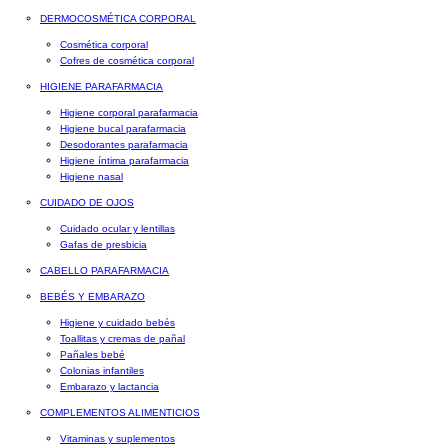
DERMOCOSMÉTICA CORPORAL
Cosmética corporal
Cofres de cosmética corporal
HIGIENE PARAFARMACIA
Higiene corporal parafarmacia
Higiene bucal parafarmacia
Desodorantes parafarmacia
Higiene íntima parafarmacia
Higiene nasal
CUIDADO DE OJOS
Cuidado ocular y lentillas
Gafas de presbicia
CABELLO PARAFARMACIA
BEBÉS Y EMBARAZO
Higiene y cuidado bebés
Toallitas y cremas de pañal
Pañales bebé
Colonias infantiles
Embarazo y lactancia
COMPLEMENTOS ALIMENTICIOS
Vitaminas y suplementos