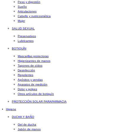
Peso y digestión
Sueño
Articulaciones
Cabello y nutricosmética
Mujer
SALUD SEXUAL
Preservativos
Lubricantes
BOTIQUÍN
Mascarillas protectoras
Higienizantes de manos
Tapones de oídos
Desinfección
Repelentes
Apósitos y vendas
Aparatos de medición
Dolor y golpes
Otros artículos de botiquín
PROTECCIÓN SOLAR PARAFARMACIA
Higiene
DUCHA Y BAÑO
Gel de ducha
Jabón de manos