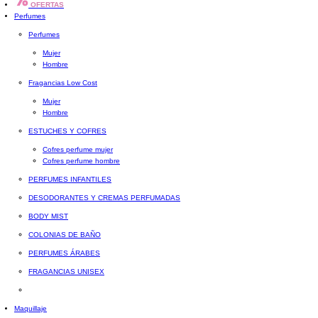
OFERTAS
Perfumes
Perfumes
Mujer
Hombre
Fragancias Low Cost
Mujer
Hombre
ESTUCHES Y COFRES
Cofres perfume mujer
Cofres perfume hombre
PERFUMES INFANTILES
DESODORANTES Y CREMAS PERFUMADAS
BODY MIST
COLONIAS DE BAÑO
PERFUMES ÁRABES
FRAGANCIAS UNISEX
Maquillaje