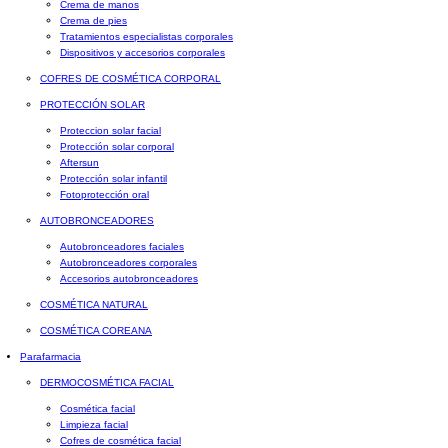
Crema de manos
Crema de pies
Tratamientos especialistas corporales
Dispositivos y accesorios corporales
COFRES DE COSMÉTICA CORPORAL
PROTECCIÓN SOLAR
Proteccion solar facial
Protección solar corporal
Aftersun
Protección solar infantil
Fotoprotección oral
AUTOBRONCEADORES
Autobronceadores faciales
Autobronceadores corporales
Accesorios autobronceadores
COSMÉTICA NATURAL
COSMÉTICA COREANA
Parafarmacia
DERMOCOSMÉTICA FACIAL
Cosmética facial
Limpieza facial
Cofres de cosmética facial