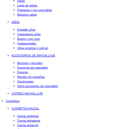
Gloss
Lápiz de labios
Prebases y top coat labial
Bálsamo labial
UÑAS
Esmalte uñas
Tratamiento uñas
Bases y top coat
Quitaesmaltes
Uñas postizas y nail art
ACCESORIOS DE MAQUILLAJE
Brochas y pinceles
Esponjas de maquillaje
Espejos
Rizador de pestañas
Sacapuntas
Otros accesorios de maquillaje
COFRES MAQUILLAJE
Cosmética
COSMÉTICA FACIAL
Crema antiedad
Crema hidratante
Crema antiacné