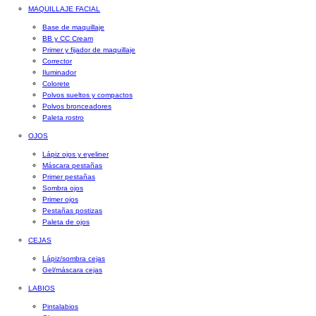
MAQUILLAJE FACIAL
Base de maquillaje
BB y CC Cream
Primer y fijador de maquillaje
Corrector
Iluminador
Colorete
Polvos sueltos y compactos
Polvos bronceadores
Paleta rostro
OJOS
Lápiz ojos y eyeliner
Máscara pestañas
Primer pestañas
Sombra ojos
Primer ojos
Pestañas postizas
Paleta de ojos
CEJAS
Lápiz/sombra cejas
Gel/máscara cejas
LABIOS
Pintalabios