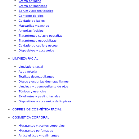
Crema antiacné
Crema antimanchas
Serum y aceites faciales
Contorno de ojos
Cuidado de labios
Mascarillas y parches
Ampollas faciales
Tratamientos cejas y pestañas
Tratamientos especialistas
Cuidado de cuello y escote
Dispositivos y accesorios
LIMPIEZA FACIAL
Limpiadora facial
Agua micelar
Toallitas desmaquillantes
Discos y esponjas desmaquillantes
Limpieza y desmaquillante de ojos
Tónicos y esencias
Exfoliantes y peeling faciales
Dispositivos y accesorios de limpieza
COFRES DE COSMÉTICA FACIAL
COSMÉTICA CORPORAL
Hidratantes y aceites corporales
Hidratantes perfumadas
Anticelulíticos y reafirmantes