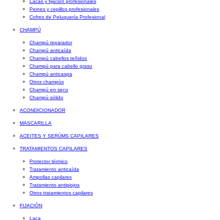
Lacas y fijación profesionales
Peines y cepillos profesionales
Cofres de Peluquería Profesional
CHAMPÚ
Champú reparador
Champú anticaída
Champú cabellos teñidos
Champú para cabello graso
Champú anticaspa
Otros champús
Champú en seco
Champú sólido
ACONDICIONADOR
MASCARILLA
ACEITES Y SERÚMS CAPILARES
TRATAMIENTOS CAPILARES
Protector térmico
Tratamiento anticaída
Ampollas capilares
Tratamiento antipiojos
Otros tratamientos capilares
FIJACIÓN
Laca