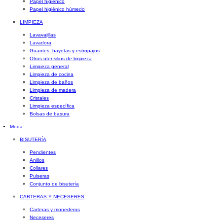
Papel higiénico
Papel higiénico húmedo
LIMPIEZA
Lavavajillas
Lavadora
Guantes, bayetas y estropajos
Otros utensilios de limpieza
Limpieza general
Limpieza de cocina
Limpieza de baños
Limpieza de madera
Cristales
Limpieza específica
Bolsas de basura
Moda
BISUTERÍA
Pendientes
Anillos
Collares
Pulseras
Conjunto de bisutería
CARTERAS Y NECESERES
Carteras y monederos
Neceseres