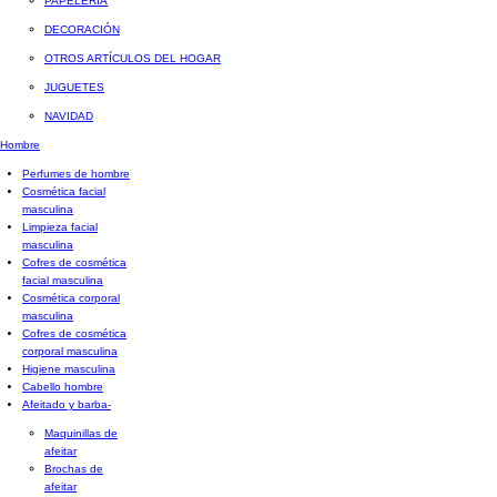
PAPELERÍA
DECORACIÓN
OTROS ARTÍCULOS DEL HOGAR
JUGUETES
NAVIDAD
Hombre
Perfumes de hombre
Cosmética facial
masculina
Limpieza facial
masculina
Cofres de cosmética
facial masculina
Cosmética corporal
masculina
Cofres de cosmética
corporal masculina
Higiene masculina
Cabello hombre
Afeitado y barba
-
Maquinillas de
afeitar
Brochas de
afeitar