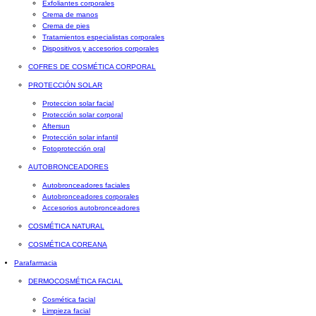
Exfoliantes corporales
Crema de manos
Crema de pies
Tratamientos especialistas corporales
Dispositivos y accesorios corporales
COFRES DE COSMÉTICA CORPORAL
PROTECCIÓN SOLAR
Proteccion solar facial
Protección solar corporal
Aftersun
Protección solar infantil
Fotoprotección oral
AUTOBRONCEADORES
Autobronceadores faciales
Autobronceadores corporales
Accesorios autobronceadores
COSMÉTICA NATURAL
COSMÉTICA COREANA
Parafarmacia
DERMOCOSMÉTICA FACIAL
Cosmética facial
Limpieza facial