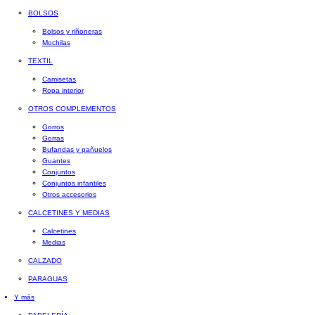
BOLSOS
Bolsos y riñoneras
Mochilas
TEXTIL
Camisetas
Ropa interior
OTROS COMPLEMENTOS
Gorros
Gorras
Bufandas y pañuelos
Guantes
Conjuntos
Conjuntos infantiles
Otros accesorios
CALCETINES Y MEDIAS
Calcetines
Medias
CALZADO
PARAGUAS
Y más