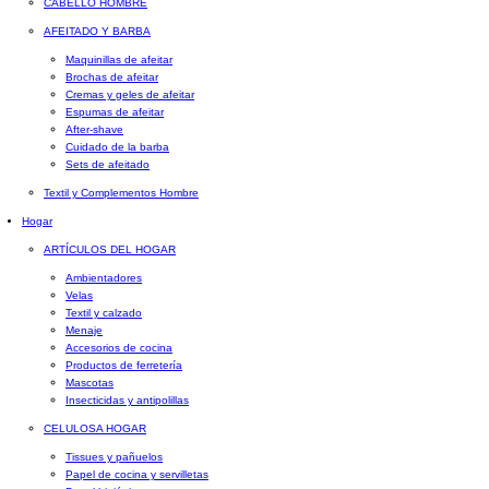
CABELLO HOMBRE
AFEITADO Y BARBA
Maquinillas de afeitar
Brochas de afeitar
Cremas y geles de afeitar
Espumas de afeitar
After-shave
Cuidado de la barba
Sets de afeitado
Textil y Complementos Hombre
Hogar
ARTÍCULOS DEL HOGAR
Ambientadores
Velas
Textil y calzado
Menaje
Accesorios de cocina
Productos de ferretería
Mascotas
Insecticidas y antipolillas
CELULOSA HOGAR
Tissues y pañuelos
Papel de cocina y servilletas