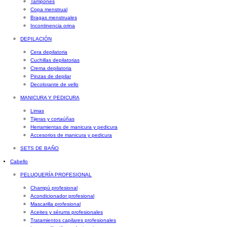
Tampones
Copa menstrual
Bragas menstruales
Incontinencia orina
DEPILACIÓN
Cera depilatoria
Cuchillas depilatorias
Crema depilatoria
Pinzas de depilar
Decolorante de vello
MANICURA Y PEDICURA
Limas
Tijeras y cortaúñas
Herramientas de manicura y pedicura
Accesorios de manicura y pedicura
SETS DE BAÑO
Cabello
PELUQUERÍA PROFESIONAL
Champú profesional
Acondicionador profesional
Mascarilla profesional
Aceites y sérums profesionales
Tratamientos capilares profesionales