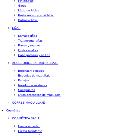
Pintalabios
Gloss
Lápiz de labios
Prebases y top coat labial
Bálsamo labial
UÑAS
Esmalte uñas
Tratamiento uñas
Bases y top coat
Quitaesmaltes
Uñas postizas y nail art
ACCESORIOS DE MAQUILLAJE
Brochas y pinceles
Esponjas de maquillaje
Espejos
Rizador de pestañas
Sacapuntas
Otros accesorios de maquillaje
COFRES MAQUILLAJE
Cosmética
COSMÉTICA FACIAL
Crema antiedad
Crema hidratante