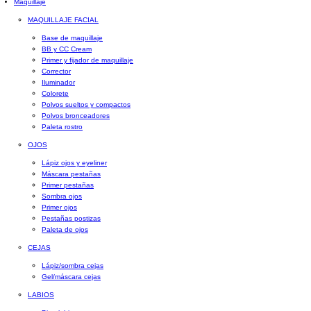
Maquillaje
MAQUILLAJE FACIAL
Base de maquillaje
BB y CC Cream
Primer y fijador de maquillaje
Corrector
Iluminador
Colorete
Polvos sueltos y compactos
Polvos bronceadores
Paleta rostro
OJOS
Lápiz ojos y eyeliner
Máscara pestañas
Primer pestañas
Sombra ojos
Primer ojos
Pestañas postizas
Paleta de ojos
CEJAS
Lápiz/sombra cejas
Gel/máscara cejas
LABIOS