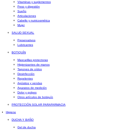
Vitaminas y suplementos
Peso y digestión
Sueño
Articulaciones
Cabello y nutricosmética
Mujer
SALUD SEXUAL
Preservativos
Lubricantes
BOTIQUÍN
Mascarillas protectoras
Higienizantes de manos
Tapones de oídos
Desinfección
Repelentes
Apósitos y vendas
Aparatos de medición
Dolor y golpes
Otros artículos de botiquín
PROTECCIÓN SOLAR PARAFARMACIA
Higiene
DUCHA Y BAÑO
Gel de ducha