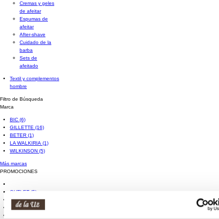
Cremas y geles
de afeitar
Espumas de
afeitar
After-shave
Cuidado de la
barba
Sets de
afeitado
Textil y complementos
hombre
Filtro de Búsqueda
Marca
BIC
(6)
GILLETTE
(16)
BETER
(1)
LA WALKIRIA
(1)
WILKINSON
(5)
Más marcas
PROMOCIONES
OUTLET
(5)
CHOLLAZO
(5)