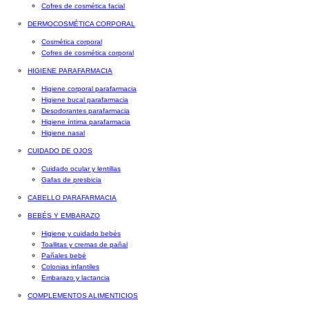
Cofres de cosmética facial
DERMOCOSMÉTICA CORPORAL
Cosmética corporal
Cofres de cosmética corporal
HIGIENE PARAFARMACIA
Higiene corporal parafarmacia
Higiene bucal parafarmacia
Desodorantes parafarmacia
Higiene íntima parafarmacia
Higiene nasal
CUIDADO DE OJOS
Cuidado ocular y lentillas
Gafas de presbicia
CABELLO PARAFARMACIA
BEBÉS Y EMBARAZO
Higiene y cuidado bebés
Toallitas y cremas de pañal
Pañales bebé
Colonias infantiles
Embarazo y lactancia
COMPLEMENTOS ALIMENTICIOS