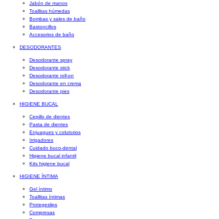
Jabón de manos
Toallitas húmedas
Bombas y sales de baño
Bastoncillos
Accesorios de baño
DESODORANTES
Desodorante spray
Desodorante stick
Desodorante roll-on
Desodorante en crema
Desodorante pies
HIGIENE BUCAL
Cepillo de dientes
Pasta de dientes
Enjuagues y colutorios
Irrigadores
Cuidado buco-dental
Higiene bucal infantil
Kits higiene bucal
HIGIENE ÍNTIMA
Gel íntimo
Toallitas íntimas
Protegeslips
Compresas