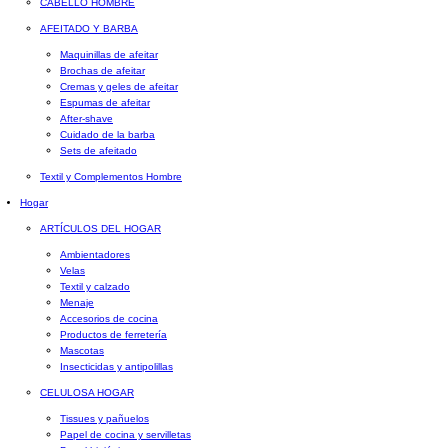
CABELLO HOMBRE
AFEITADO Y BARBA
Maquinillas de afeitar
Brochas de afeitar
Cremas y geles de afeitar
Espumas de afeitar
After-shave
Cuidado de la barba
Sets de afeitado
Textil y Complementos Hombre
Hogar
ARTÍCULOS DEL HOGAR
Ambientadores
Velas
Textil y calzado
Menaje
Accesorios de cocina
Productos de ferretería
Mascotas
Insecticidas y antipolillas
CELULOSA HOGAR
Tissues y pañuelos
Papel de cocina y servilletas