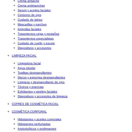
Crema antiacné
Crema antimanchas
Serum y aceites faciales
Contorno de ojos
Cuidado de labios
Mascarillas y parches
Ampollas faciales
Tratamientos cejas y pestañas
Tratamientos especialistas
Cuidado de cuello y escote
Dispositivos y accesorios
LIMPIEZA FACIAL
Limpiadora facial
Agua micelar
Toallitas desmaquillantes
Discos y esponjas desmaquillantes
Limpieza y desmaquillante de ojos
Tónicos y esencias
Exfoliantes y peeling faciales
Dispositivos y accesorios de limpieza
COFRES DE COSMÉTICA FACIAL
COSMÉTICA CORPORAL
Hidratantes y aceites corporales
Hidratantes perfumadas
Anticelulíticos y reafirmantes