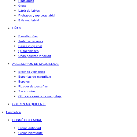
Pintalabios
Gloss
Lápiz de labios
Prebases y top coat labial
Bálsamo labial
UÑAS
Esmalte uñas
Tratamiento uñas
Bases y top coat
Quitaesmaltes
Uñas postizas y nail art
ACCESORIOS DE MAQUILLAJE
Brochas y pinceles
Esponjas de maquillaje
Espejos
Rizador de pestañas
Sacapuntas
Otros accesorios de maquillaje
COFRES MAQUILLAJE
Cosmética
COSMÉTICA FACIAL
Crema antiedad
Crema hidratante