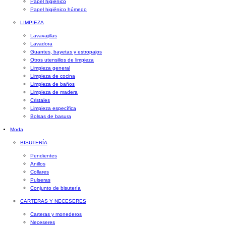
Papel higiénico
Papel higiénico húmedo
LIMPIEZA
Lavavajillas
Lavadora
Guantes, bayetas y estropajos
Otros utensilios de limpieza
Limpieza general
Limpieza de cocina
Limpieza de baños
Limpieza de madera
Cristales
Limpieza específica
Bolsas de basura
Moda
BISUTERÍA
Pendientes
Anillos
Collares
Pulseras
Conjunto de bisutería
CARTERAS Y NECESERES
Carteras y monederos
Neceseres