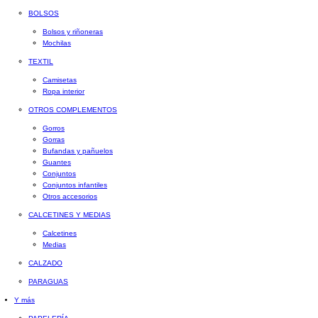
BOLSOS
Bolsos y riñoneras
Mochilas
TEXTIL
Camisetas
Ropa interior
OTROS COMPLEMENTOS
Gorros
Gorras
Bufandas y pañuelos
Guantes
Conjuntos
Conjuntos infantiles
Otros accesorios
CALCETINES Y MEDIAS
Calcetines
Medias
CALZADO
PARAGUAS
Y más