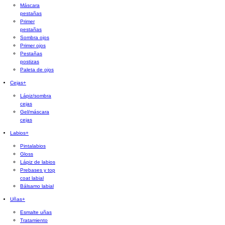
Máscara
pestañas
Primer
pestañas
Sombra ojos
Primer ojos
Pestañas
postizas
Paleta de ojos
Cejas
+
Lápiz/sombra
cejas
Gel/máscara
cejas
Labios
+
Pintalabios
Gloss
Lápiz de labios
Prebases y top
coat labial
Bálsamo labial
Uñas
+
Esmalte uñas
Tratamiento