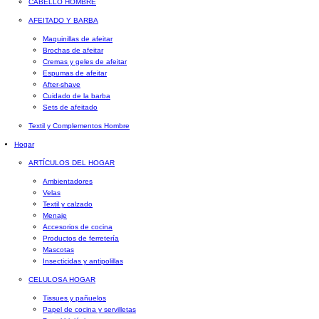
CABELLO HOMBRE
AFEITADO Y BARBA
Maquinillas de afeitar
Brochas de afeitar
Cremas y geles de afeitar
Espumas de afeitar
After-shave
Cuidado de la barba
Sets de afeitado
Textil y Complementos Hombre
Hogar
ARTÍCULOS DEL HOGAR
Ambientadores
Velas
Textil y calzado
Menaje
Accesorios de cocina
Productos de ferretería
Mascotas
Insecticidas y antipolillas
CELULOSA HOGAR
Tissues y pañuelos
Papel de cocina y servilletas