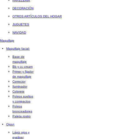
PAPELERÍA
DECORACIÓN
OTROS ARTÍCULOS DEL HOGAR
JUGUETES
NAVIDAD
Maquillaje
Maquillaje facial
-
Base de
maquillaje
Bb y cc cream
Primer y fijador
de maquillaje
Corrector
Iluminador
Colorete
Polvos sueltos
y compactos
Polvos
bronceadores
Paleta rostro
Ojos
+
Lápiz ojos y
eyeliner