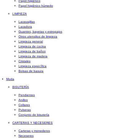
Papel higiénico
Papel higiénico húmedo
LIMPIEZA
Lavavajillas
Lavadora
Guantes, bayetas y estropajos
Otros utensilios de limpieza
Limpieza general
Limpieza de cocina
Limpieza de baños
Limpieza de madera
Cristales
Limpieza específica
Bolsas de basura
Moda
BISUTERÍA
Pendientes
Anillos
Collares
Pulseras
Conjunto de bisutería
CARTERAS Y NECESERES
Carteras y monederos
Neceseres