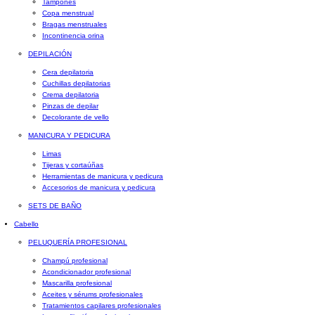
Tampones
Copa menstrual
Bragas menstruales
Incontinencia orina
DEPILACIÓN
Cera depilatoria
Cuchillas depilatorias
Crema depilatoria
Pinzas de depilar
Decolorante de vello
MANICURA Y PEDICURA
Limas
Tijeras y cortaúñas
Herramientas de manicura y pedicura
Accesorios de manicura y pedicura
SETS DE BAÑO
Cabello
PELUQUERÍA PROFESIONAL
Champú profesional
Acondicionador profesional
Mascarilla profesional
Aceites y sérums profesionales
Tratamientos capilares profesionales