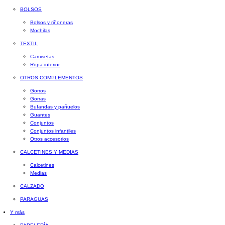
BOLSOS
Bolsos y riñoneras
Mochilas
TEXTIL
Camisetas
Ropa interior
OTROS COMPLEMENTOS
Gorros
Gorras
Bufandas y pañuelos
Guantes
Conjuntos
Conjuntos infantiles
Otros accesorios
CALCETINES Y MEDIAS
Calcetines
Medias
CALZADO
PARAGUAS
Y más