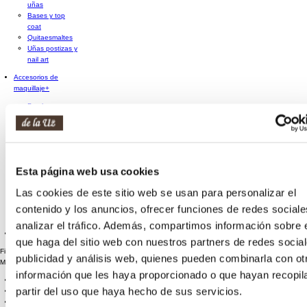
uñas
Bases y top
coat
Quitaesmaltes
Uñas postizas y
nail art
Accesorios de
maquillaje
+
Brochas y
pinceles
Esponjas de
maquillaje
Espejos
Rizador de
Esta página web usa cookies
pestañas
Sacapuntas
Las cookies de este sitio web se usan para personalizar el
Otros
accesorios de
contenido y los anuncios, ofrecer funciones de redes sociale
maquillaje
analizar el tráfico. Además, compartimos información sobre 
Cofres maquillaje
que haga del sitio web con nuestros partners de redes social
Filtro de Búsqueda
publicidad y análisis web, quienes pueden combinarla con ot
Marca
información que les haya proporcionado o que hayan recopil
ESSENCE
(3)
partir del uso que haya hecho de sus servicios.
CATRICE
(2)
MAYBELLINE
(8)