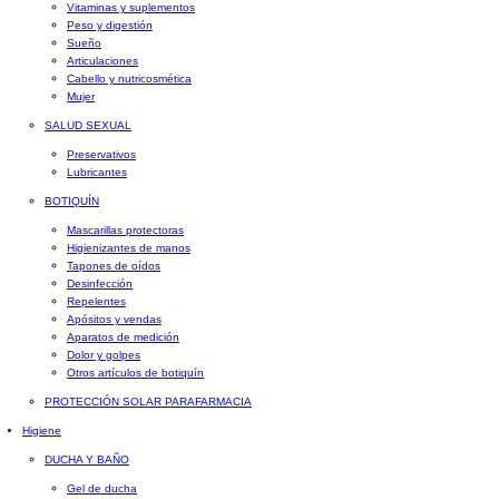
Vitaminas y suplementos
Peso y digestión
Sueño
Articulaciones
Cabello y nutricosmética
Mujer
SALUD SEXUAL
Preservativos
Lubricantes
BOTIQUÍN
Mascarillas protectoras
Higienizantes de manos
Tapones de oídos
Desinfección
Repelentes
Apósitos y vendas
Aparatos de medición
Dolor y golpes
Otros artículos de botiquín
PROTECCIÓN SOLAR PARAFARMACIA
Higiene
DUCHA Y BAÑO
Gel de ducha