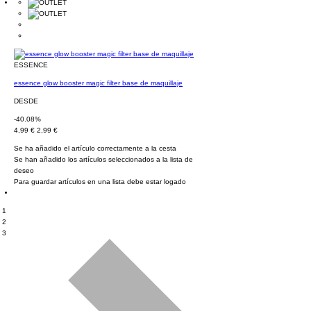
ESSENCE
essence glow booster magic filter base de maquillaje
DESDE
-40.08%
4,99 €
2,99 €
Se ha añadido el artículo correctamente a la cesta
Se han añadido los artículos seleccionados a la lista de
deseo
Para guardar artículos en una lista debe estar logado
1
2
3