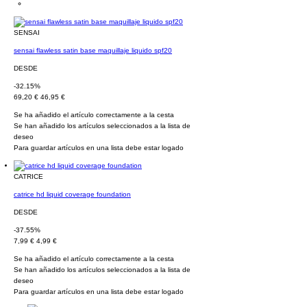
SENSAI
sensai flawless satin base maquillaje liquido spf20
DESDE
-32.15%
69,20 €
46,95 €
Se ha añadido el artículo correctamente a la cesta
Se han añadido los artículos seleccionados a la lista de
deseo
Para guardar artículos en una lista debe estar logado
CATRICE
catrice hd liquid coverage foundation
DESDE
-37.55%
7,99 €
4,99 €
Se ha añadido el artículo correctamente a la cesta
Se han añadido los artículos seleccionados a la lista de
deseo
Para guardar artículos en una lista debe estar logado