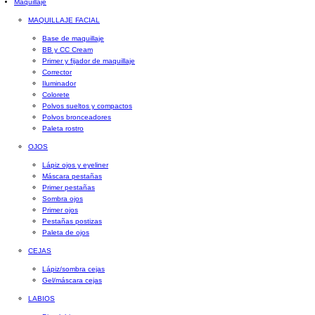
Maquillaje
MAQUILLAJE FACIAL
Base de maquillaje
BB y CC Cream
Primer y fijador de maquillaje
Corrector
Iluminador
Colorete
Polvos sueltos y compactos
Polvos bronceadores
Paleta rostro
OJOS
Lápiz ojos y eyeliner
Máscara pestañas
Primer pestañas
Sombra ojos
Primer ojos
Pestañas postizas
Paleta de ojos
CEJAS
Lápiz/sombra cejas
Gel/máscara cejas
LABIOS