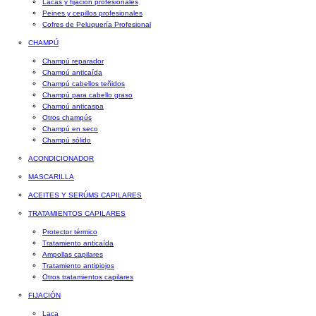
Lacas y fijación profesionales
Peines y cepillos profesionales
Cofres de Peluquería Profesional
CHAMPÚ
Champú reparador
Champú anticaída
Champú cabellos teñidos
Champú para cabello graso
Champú anticaspa
Otros champús
Champú en seco
Champú sólido
ACONDICIONADOR
MASCARILLA
ACEITES Y SERÚMS CAPILARES
TRATAMIENTOS CAPILARES
Protector térmico
Tratamiento anticaída
Ampollas capilares
Tratamiento antipiojos
Otros tratamientos capilares
FIJACIÓN
Laca