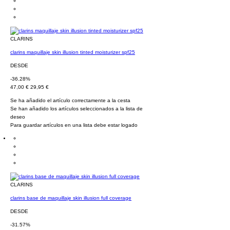
CLARINS
clarins maquillaje skin illusion tinted moisturizer spf25
DESDE
-36.28%
47,00 €
29,95 €
Se ha añadido el artículo correctamente a la cesta
Se han añadido los artículos seleccionados a la lista de
deseo
Para guardar artículos en una lista debe estar logado
CLARINS
clarins base de maquillaje skin illusion full coverage
DESDE
-31.57%