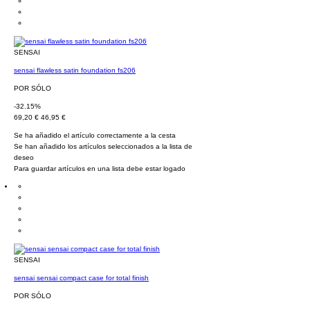
SENSAI
sensai flawless satin foundation fs206
POR SÓLO
-32.15%
69,20 €
46,95 €
Se ha añadido el artículo correctamente a la cesta
Se han añadido los artículos seleccionados a la lista de
deseo
Para guardar artículos en una lista debe estar logado
SENSAI
sensai sensai compact case for total finish
POR SÓLO