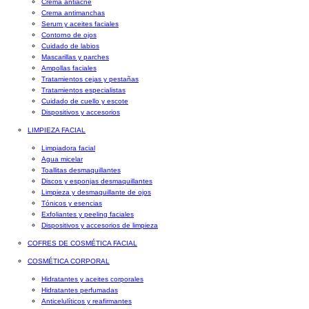
Crema antiacné
Crema antimanchas
Serum y aceites faciales
Contorno de ojos
Cuidado de labios
Mascarillas y parches
Ampollas faciales
Tratamientos cejas y pestañas
Tratamientos especialistas
Cuidado de cuello y escote
Dispositivos y accesorios
LIMPIEZA FACIAL
Limpiadora facial
Agua micelar
Toallitas desmaquillantes
Discos y esponjas desmaquillantes
Limpieza y desmaquillante de ojos
Tónicos y esencias
Exfoliantes y peeling faciales
Dispositivos y accesorios de limpieza
COFRES DE COSMÉTICA FACIAL
COSMÉTICA CORPORAL
Hidratantes y aceites corporales
Hidratantes perfumadas
Anticelulíticos y reafirmantes