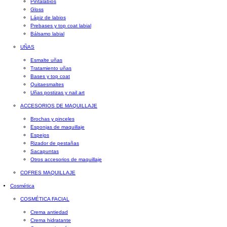
Pintalabios
Gloss
Lápiz de labios
Prebases y top coat labial
Bálsamo labial
UÑAS
Esmalte uñas
Tratamiento uñas
Bases y top coat
Quitaesmaltes
Uñas postizas y nail art
ACCESORIOS DE MAQUILLAJE
Brochas y pinceles
Esponjas de maquillaje
Espejos
Rizador de pestañas
Sacapuntas
Otros accesorios de maquillaje
COFRES MAQUILLAJE
Cosmética
COSMÉTICA FACIAL
Crema antiedad
Crema hidratante