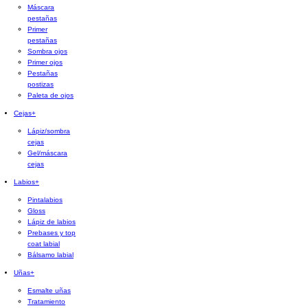
Máscara
pestañas
Primer
pestañas
Sombra ojos
Primer ojos
Pestañas
postizas
Paleta de ojos
Cejas
+
Lápiz/sombra
cejas
Gel/máscara
cejas
Labios
+
Pintalabios
Gloss
Lápiz de labios
Prebases y top
coat labial
Bálsamo labial
Uñas
+
Esmalte uñas
Tratamiento