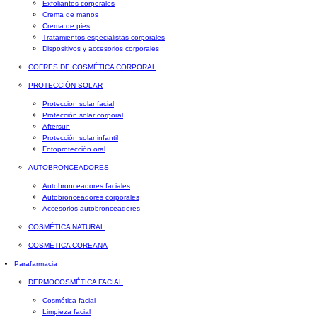
Exfoliantes corporales
Crema de manos
Crema de pies
Tratamientos especialistas corporales
Dispositivos y accesorios corporales
COFRES DE COSMÉTICA CORPORAL
PROTECCIÓN SOLAR
Proteccion solar facial
Protección solar corporal
Aftersun
Protección solar infantil
Fotoprotección oral
AUTOBRONCEADORES
Autobronceadores faciales
Autobronceadores corporales
Accesorios autobronceadores
COSMÉTICA NATURAL
COSMÉTICA COREANA
Parafarmacia
DERMOCOSMÉTICA FACIAL
Cosmética facial
Limpieza facial