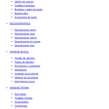
Jabón de manos
Toallitas húmedas
Bombas y sales de baño
Bastoncillos
Accesorios de baño
DESODORANTES
Desodorante spray
Desodorante stick
Desodorante roll-on
Desodorante en crema
Desodorante pies
HIGIENE BUCAL
Cepillo de dientes
Pasta de dientes
Enjuagues y colutorios
Irrigadores
Cuidado buco-dental
Higiene bucal infantil
Kits higiene bucal
HIGIENE ÍNTIMA
Gel íntimo
Toallitas íntimas
Protegeslips
Compresas