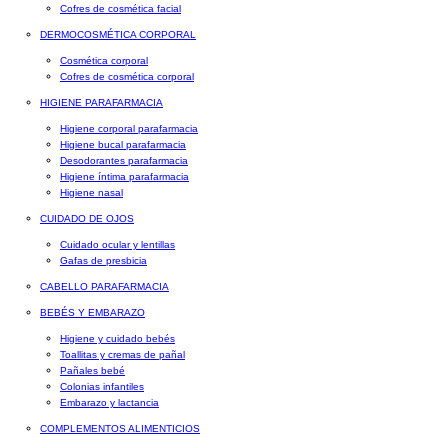
Cofres de cosmética facial
DERMOCOSMÉTICA CORPORAL
Cosmética corporal
Cofres de cosmética corporal
HIGIENE PARAFARMACIA
Higiene corporal parafarmacia
Higiene bucal parafarmacia
Desodorantes parafarmacia
Higiene íntima parafarmacia
Higiene nasal
CUIDADO DE OJOS
Cuidado ocular y lentillas
Gafas de presbicia
CABELLO PARAFARMACIA
BEBÉS Y EMBARAZO
Higiene y cuidado bebés
Toallitas y cremas de pañal
Pañales bebé
Colonias infantiles
Embarazo y lactancia
COMPLEMENTOS ALIMENTICIOS