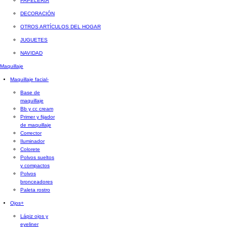
PAPELERÍA
DECORACIÓN
OTROS ARTÍCULOS DEL HOGAR
JUGUETES
NAVIDAD
Maquillaje
Maquillaje facial
-
Base de
maquillaje
Bb y cc cream
Primer y fijador
de maquillaje
Corrector
Iluminador
Colorete
Polvos sueltos
y compactos
Polvos
bronceadores
Paleta rostro
Ojos
+
Lápiz ojos y
eyeliner