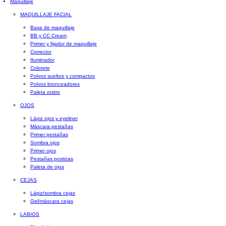
Maquillaje
MAQUILLAJE FACIAL
Base de maquillaje
BB y CC Cream
Primer y fijador de maquillaje
Corrector
Iluminador
Colorete
Polvos sueltos y compactos
Polvos bronceadores
Paleta rostro
OJOS
Lápiz ojos y eyeliner
Máscara pestañas
Primer pestañas
Sombra ojos
Primer ojos
Pestañas postizas
Paleta de ojos
CEJAS
Lápiz/sombra cejas
Gel/máscara cejas
LABIOS