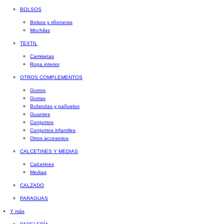
BOLSOS
Bolsos y riñoneras
Mochilas
TEXTIL
Camisetas
Ropa interior
OTROS COMPLEMENTOS
Gorros
Gorras
Bufandas y pañuelos
Guantes
Conjuntos
Conjuntos infantiles
Otros accesorios
CALCETINES Y MEDIAS
Calcetines
Medias
CALZADO
PARAGUAS
Y más