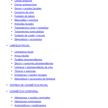
Crema antiacné
Crema antimanchas
Serum y aceites faciales
Contorno de ojos
Cuidado de labios
Mascarillas y parches
Ampollas faciales
Tratamientos cejas y pestañas
Tratamientos especialistas
Cuidado de cuello y escote
Dispositivos y accesorios
LIMPIEZA FACIAL
Limpiadora facial
Agua micelar
Toallitas desmaquillantes
Discos y esponjas desmaquillantes
Limpieza y desmaquillante de ojos
Tónicos y esencias
Exfoliantes y peeling faciales
Dispositivos y accesorios de limpieza
COFRES DE COSMÉTICA FACIAL
COSMÉTICA CORPORAL
Hidratantes y aceites corporales
Hidratantes perfumadas
Anticelulíticos y reafirmantes