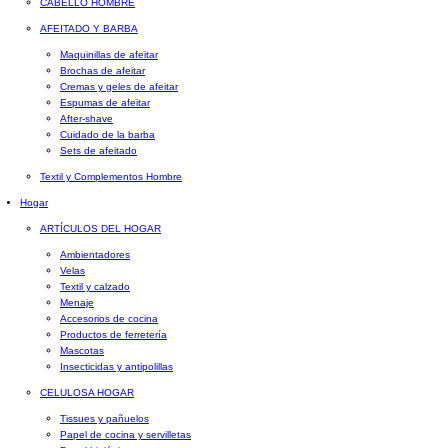
CABELLO HOMBRE
AFEITADO Y BARBA
Maquinillas de afeitar
Brochas de afeitar
Cremas y geles de afeitar
Espumas de afeitar
After-shave
Cuidado de la barba
Sets de afeitado
Textil y Complementos Hombre
Hogar
ARTÍCULOS DEL HOGAR
Ambientadores
Velas
Textil y calzado
Menaje
Accesorios de cocina
Productos de ferretería
Mascotas
Insecticidas y antipolillas
CELULOSA HOGAR
Tissues y pañuelos
Papel de cocina y servilletas