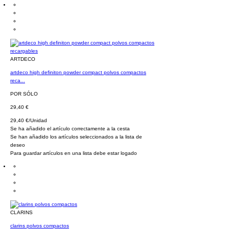
ARTDECO
artdeco high definiton powder compact polvos compactos
reca...
POR SÓLO
29,40 €
29,40 €/Unidad
Se ha añadido el artículo correctamente a la cesta
Se han añadido los artículos seleccionados a la lista de
deseo
Para guardar artículos en una lista debe estar logado
CLARINS
clarins polvos compactos