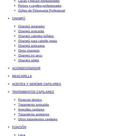
Lacas y fijación profesionales
Peines y cepillos profesionales
Cofres de Peluquería Profesional
CHAMPÚ
Champú reparador
Champú anticaída
Champú cabellos teñidos
Champú para cabello graso
Champú anticaspa
Otros champús
Champú en seco
Champú sólido
ACONDICIONADOR
MASCARILLA
ACEITES Y SERÚMS CAPILARES
TRATAMIENTOS CAPILARES
Protector térmico
Tratamiento anticaída
Ampollas capilares
Tratamiento antipiojos
Otros tratamientos capilares
FIJACIÓN
Laca