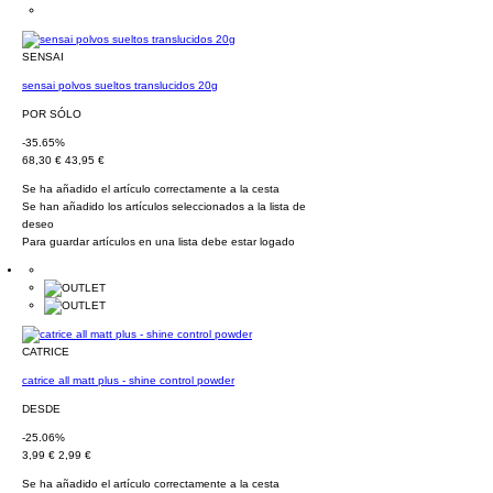
SENSAI
sensai polvos sueltos translucidos 20g
POR SÓLO
-35.65%
68,30 €
43,95 €
Se ha añadido el artículo correctamente a la cesta
Se han añadido los artículos seleccionados a la lista de
deseo
Para guardar artículos en una lista debe estar logado
CATRICE
catrice all matt plus - shine control powder
DESDE
-25.06%
3,99 €
2,99 €
Se ha añadido el artículo correctamente a la cesta