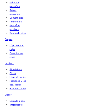
Máscara
pestañas
Primer
pestañas
Sombra ojos
Primer ojos
Pestañas
postizas
Paleta de ojos
Cejas
+
Lápiz/sombra
cejas
Gel/máscara
cejas
Labios
+
Pintalabios
Gloss
Lápiz de labios
Prebases y top
coat labial
Bálsamo labial
Uñas
+
Esmalte uñas
Tratamiento