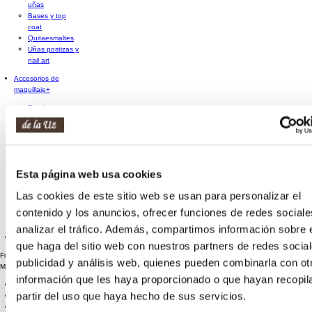
uñas
Bases y top
coat
Quitaesmaltes
Uñas postizas y
nail art
Accesorios de
maquillaje
+
Brochas y
pinceles
Esponjas de
maquillaje
Espejos
Rizador de
Esta página web usa cookies
pestañas
Sacapuntas
Las cookies de este sitio web se usan para personalizar el
Otros
accesorios de
contenido y los anuncios, ofrecer funciones de redes sociale
maquillaje
analizar el tráfico. Además, compartimos información sobre 
Cofres maquillaje
que haga del sitio web con nuestros partners de redes social
Filtro de Búsqueda
publicidad y análisis web, quienes pueden combinarla con ot
Marca
información que les haya proporcionado o que hayan recopil
LOREAL
(2)
partir del uso que haya hecho de sus servicios.
CATRICE
(6)
SHEGLAM
(3)