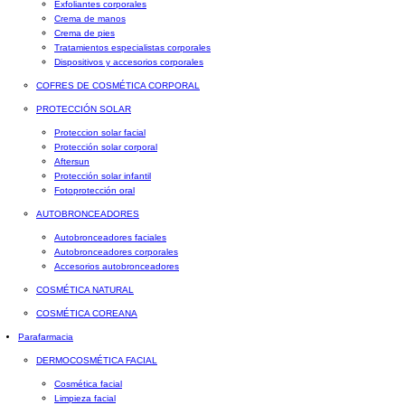
Exfoliantes corporales
Crema de manos
Crema de pies
Tratamientos especialistas corporales
Dispositivos y accesorios corporales
COFRES DE COSMÉTICA CORPORAL
PROTECCIÓN SOLAR
Proteccion solar facial
Protección solar corporal
Aftersun
Protección solar infantil
Fotoprotección oral
AUTOBRONCEADORES
Autobronceadores faciales
Autobronceadores corporales
Accesorios autobronceadores
COSMÉTICA NATURAL
COSMÉTICA COREANA
Parafarmacia
DERMOCOSMÉTICA FACIAL
Cosmética facial
Limpieza facial