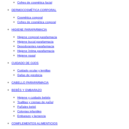
Cofres de cosmética facial
DERMOCOSMÉTICA CORPORAL
Cosmética corporal
Cofres de cosmética corporal
HIGIENE PARAFARMACIA
Higiene corporal parafarmacia
Higiene bucal parafarmacia
Desodorantes parafarmacia
Higiene íntima parafarmacia
Higiene nasal
CUIDADO DE OJOS
Cuidado ocular y lentillas
Gafas de presbicia
CABELLO PARAFARMACIA
BEBÉS Y EMBARAZO
Higiene y cuidado bebés
Toallitas y cremas de pañal
Pañales bebé
Colonias infantiles
Embarazo y lactancia
COMPLEMENTOS ALIMENTICIOS