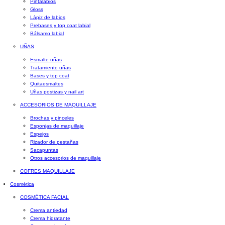
Pintalabios
Gloss
Lápiz de labios
Prebases y top coat labial
Bálsamo labial
UÑAS
Esmalte uñas
Tratamiento uñas
Bases y top coat
Quitaesmaltes
Uñas postizas y nail art
ACCESORIOS DE MAQUILLAJE
Brochas y pinceles
Esponjas de maquillaje
Espejos
Rizador de pestañas
Sacapuntas
Otros accesorios de maquillaje
COFRES MAQUILLAJE
Cosmética
COSMÉTICA FACIAL
Crema antiedad
Crema hidratante