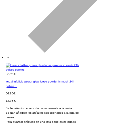
LOREAL
loreal infalible power glow loose powder in mesh 24h
polvos...
DESDE
12,95 €
Se ha añadido el artículo correctamente a la cesta
Se han añadido los artículos seleccionados a la lista de
deseo
Para guardar artículos en una lista debe estar logado