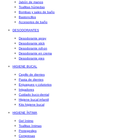
Jabón de manos
Toallitas húmedas
Bombas y sales de baño
Bastoncillos
Accesorios de baño
DESODORANTES
Desodorante spray
Desodorante stick
Desodorante roll-on
Desodorante en crema
Desodorante pies
HIGIENE BUCAL
Cepillo de dientes
Pasta de dientes
Enjuagues y colutorios
Irrigadores
Cuidado buco-dental
Higiene bucal infantil
Kits higiene bucal
HIGIENE ÍNTIMA
Gel íntimo
Toallitas íntimas
Protegeslips
Compresas