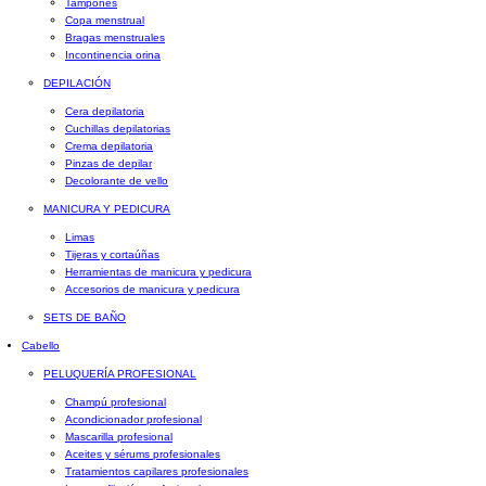
Tampones
Copa menstrual
Bragas menstruales
Incontinencia orina
DEPILACIÓN
Cera depilatoria
Cuchillas depilatorias
Crema depilatoria
Pinzas de depilar
Decolorante de vello
MANICURA Y PEDICURA
Limas
Tijeras y cortaúñas
Herramientas de manicura y pedicura
Accesorios de manicura y pedicura
SETS DE BAÑO
Cabello
PELUQUERÍA PROFESIONAL
Champú profesional
Acondicionador profesional
Mascarilla profesional
Aceites y sérums profesionales
Tratamientos capilares profesionales