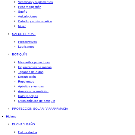
Vitaminas y suplementos
Peso y digestión
Sueño
Articulaciones
Cabello y nutricosmética
Mujer
SALUD SEXUAL
Preservativos
Lubricantes
BOTIQUÍN
Mascarillas protectoras
Higienizantes de manos
Tapones de oídos
Desinfección
Repelentes
Apósitos y vendas
Aparatos de medición
Dolor y golpes
Otros artículos de botiquín
PROTECCIÓN SOLAR PARAFARMACIA
Higiene
DUCHA Y BAÑO
Gel de ducha