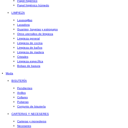
Papel higiénico
Papel higiénico húmedo
LIMPIEZA
Lavavajillas
Lavadora
Guantes, bayetas y estropajos
Otros utensilios de limpieza
Limpieza general
Limpieza de cocina
Limpieza de baños
Limpieza de madera
Cristales
Limpieza específica
Bolsas de basura
Moda
BISUTERÍA
Pendientes
Anillos
Collares
Pulseras
Conjunto de bisutería
CARTERAS Y NECESERES
Carteras y monederos
Neceseres