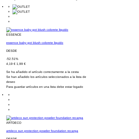
ESSENCE
essence baby got blush colorete liquido
DESDE
-52.51%
4,19 €
1,99 €
Se ha añadido el artículo correctamente a la cesta
Se han añadido los artículos seleccionados a la lista de
deseo
Para guardar artículos en una lista debe estar logado
ARTDECO
artdeco sun protection powder foundation recarga
DESDE