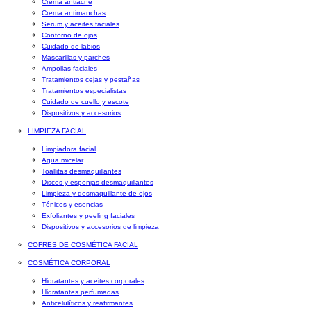
Crema antiacné
Crema antimanchas
Serum y aceites faciales
Contorno de ojos
Cuidado de labios
Mascarillas y parches
Ampollas faciales
Tratamientos cejas y pestañas
Tratamientos especialistas
Cuidado de cuello y escote
Dispositivos y accesorios
LIMPIEZA FACIAL
Limpiadora facial
Agua micelar
Toallitas desmaquillantes
Discos y esponjas desmaquillantes
Limpieza y desmaquillante de ojos
Tónicos y esencias
Exfoliantes y peeling faciales
Dispositivos y accesorios de limpieza
COFRES DE COSMÉTICA FACIAL
COSMÉTICA CORPORAL
Hidratantes y aceites corporales
Hidratantes perfumadas
Anticelulíticos y reafirmantes