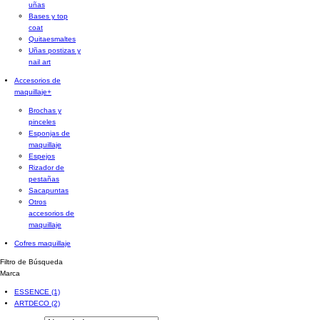
uñas
Bases y top
coat
Quitaesmaltes
Uñas postizas y
nail art
Accesorios de
maquillaje
+
Brochas y
pinceles
Esponjas de
maquillaje
Espejos
Rizador de
pestañas
Sacapuntas
Otros
accesorios de
maquillaje
Cofres maquillaje
Filtro de Búsqueda
Marca
ESSENCE
(1)
ARTDECO
(2)