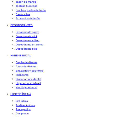
Jabón de manos
Toallitas húmedas
Bombas y sales de baño
Bastoncillos
Accesorios de baño
DESODORANTES
Desodorante spray
Desodorante stick
Desodorante roll-on
Desodorante en crema
Desodorante pies
HIGIENE BUCAL
Cepillo de dientes
Pasta de dientes
Enjuagues y colutorios
Irrigadores
Cuidado buco-dental
Higiene bucal infantil
Kits higiene bucal
HIGIENE ÍNTIMA
Gel íntimo
Toallitas íntimas
Protegeslips
Compresas