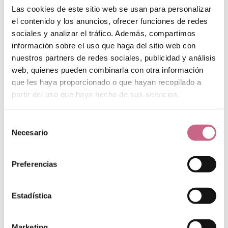
Lacas y fijación profesionales
Las cookies de este sitio web se usan para personalizar
Peines y cepillos profesionales
Cofres de Peluquería Profesional
el contenido y los anuncios, ofrecer funciones de redes
CHAMPÚ
sociales y analizar el tráfico. Además, compartimos
información sobre el uso que haga del sitio web con
Champú reparador
Champú anticaída
nuestros partners de redes sociales, publicidad y análisis
Champú cabellos teñidos
web, quienes pueden combinarla con otra información
Champú para cabello graso
Champú anticaspa
que les haya proporcionado o que hayan recopilado a
Otros champús
partir del uso que haya hecho de sus servicios.
Champú en seco
Champú sólido
ACONDICIONADOR
Selección
MASCARILLA
Necesario
de
ACEITES Y SERÚMS CAPILARES
consentimiento
TRATAMIENTOS CAPILARES
Preferencias
Protector térmico
Tratamiento anticaída
Ampollas capilares
Tratamiento antipiojos
Estadística
Otros tratamientos capilares
FIJACIÓN
Marketing
Laca