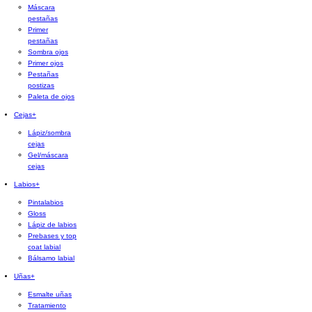
Máscara
pestañas
Primer
pestañas
Sombra ojos
Primer ojos
Pestañas
postizas
Paleta de ojos
Cejas
+
Lápiz/sombra
cejas
Gel/máscara
cejas
Labios
+
Pintalabios
Gloss
Lápiz de labios
Prebases y top
coat labial
Bálsamo labial
Uñas
+
Esmalte uñas
Tratamiento