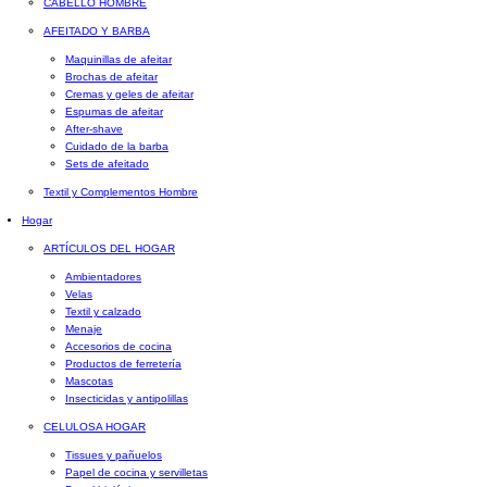
CABELLO HOMBRE
AFEITADO Y BARBA
Maquinillas de afeitar
Brochas de afeitar
Cremas y geles de afeitar
Espumas de afeitar
After-shave
Cuidado de la barba
Sets de afeitado
Textil y Complementos Hombre
Hogar
ARTÍCULOS DEL HOGAR
Ambientadores
Velas
Textil y calzado
Menaje
Accesorios de cocina
Productos de ferretería
Mascotas
Insecticidas y antipolillas
CELULOSA HOGAR
Tissues y pañuelos
Papel de cocina y servilletas