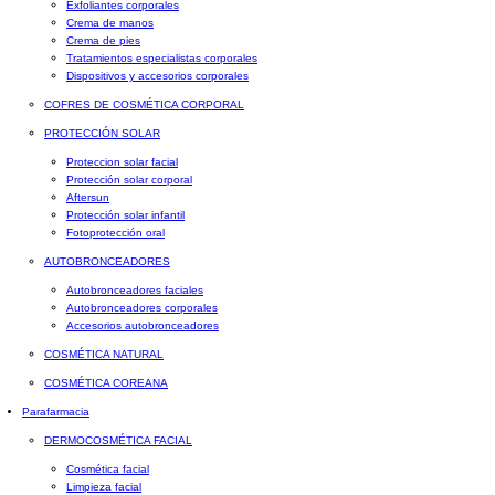
Exfoliantes corporales
Crema de manos
Crema de pies
Tratamientos especialistas corporales
Dispositivos y accesorios corporales
COFRES DE COSMÉTICA CORPORAL
PROTECCIÓN SOLAR
Proteccion solar facial
Protección solar corporal
Aftersun
Protección solar infantil
Fotoprotección oral
AUTOBRONCEADORES
Autobronceadores faciales
Autobronceadores corporales
Accesorios autobronceadores
COSMÉTICA NATURAL
COSMÉTICA COREANA
Parafarmacia
DERMOCOSMÉTICA FACIAL
Cosmética facial
Limpieza facial