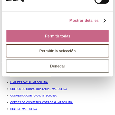
Espuma
Gominas y ceras
Cremas de peinado y leave-in
COLORACIÓN CAPILAR
Mostrar detalles
Tintes
Otras coloraciones y accesorios
Permitir todas
PEINES Y CEPILLOS
PLANCHAS Y OTRAS HERRAMIENTAS
ACCESORIOS PARA EL PELO
Permitir la selección
MÉTODO CURLY
Hombre
Denegar
PERFUMES DE HOMBRE
COSMÉTICA FACIAL MASCULINA
LIMPIEZA FACIAL MASCULINA
COFRES DE COSMÉTICA FACIAL MASCULINA
COSMÉTICA CORPORAL MASCULINA
COFRES DE COSMÉTICA CORPORAL MASCULINA
HIGIENE MASCULINA