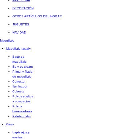
PAPELERÍA
DECORACIÓN
OTROS ARTÍCULOS DEL HOGAR
JUGUETES
NAVIDAD
Maquillaje
Maquillaje facial
+
Base de
maquillaje
Bb y cc cream
Primer y fijador
de maquillaje
Corrector
Iluminador
Colorete
Polvos sueltos
y compactos
Polvos
bronceadores
Paleta rostro
Ojos
-
Lápiz ojos y
eyeliner