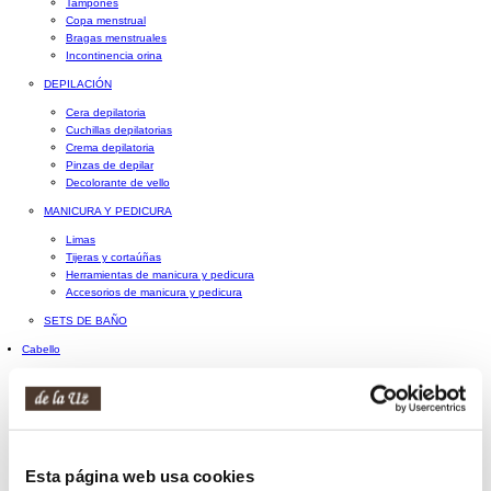
Tampones
Copa menstrual
Bragas menstruales
Incontinencia orina
DEPILACIÓN
Cera depilatoria
Cuchillas depilatorias
Crema depilatoria
Pinzas de depilar
Decolorante de vello
MANICURA Y PEDICURA
Limas
Tijeras y cortaúñas
Herramientas de manicura y pedicura
Accesorios de manicura y pedicura
SETS DE BAÑO
Cabello
PELUQUERÍA PROFESIONAL
Champú profesional
Acondicionador profesional
Mascarilla profesional
Aceites y sérums profesionales
Esta página web usa cookies
Tratamientos capilares profesionales