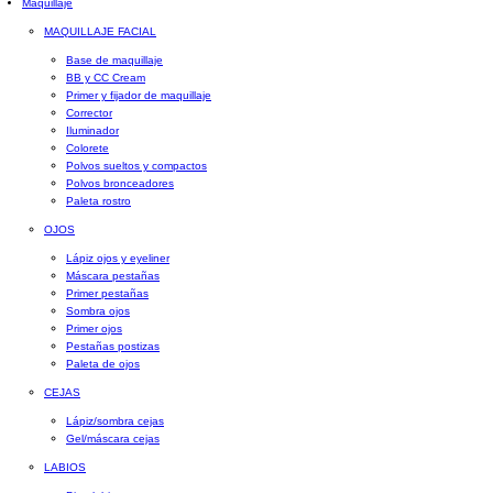
Maquillaje
MAQUILLAJE FACIAL
Base de maquillaje
BB y CC Cream
Primer y fijador de maquillaje
Corrector
Iluminador
Colorete
Polvos sueltos y compactos
Polvos bronceadores
Paleta rostro
OJOS
Lápiz ojos y eyeliner
Máscara pestañas
Primer pestañas
Sombra ojos
Primer ojos
Pestañas postizas
Paleta de ojos
CEJAS
Lápiz/sombra cejas
Gel/máscara cejas
LABIOS