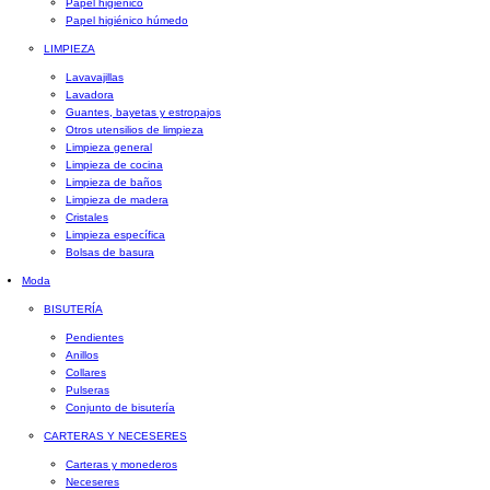
Papel higiénico
Papel higiénico húmedo
LIMPIEZA
Lavavajillas
Lavadora
Guantes, bayetas y estropajos
Otros utensilios de limpieza
Limpieza general
Limpieza de cocina
Limpieza de baños
Limpieza de madera
Cristales
Limpieza específica
Bolsas de basura
Moda
BISUTERÍA
Pendientes
Anillos
Collares
Pulseras
Conjunto de bisutería
CARTERAS Y NECESERES
Carteras y monederos
Neceseres