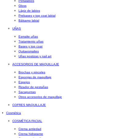
Pintalabios
Gloss
Lápiz de labios
Prebases y top coat labial
Bálsamo labial
UÑAS
Esmalte uñas
Tratamiento uñas
Bases y top coat
Quitaesmaltes
Uñas postizas y nail art
ACCESORIOS DE MAQUILLAJE
Brochas y pinceles
Esponjas de maquillaje
Espejos
Rizador de pestañas
Sacapuntas
Otros accesorios de maquillaje
COFRES MAQUILLAJE
Cosmética
COSMÉTICA FACIAL
Crema antiedad
Crema hidratante