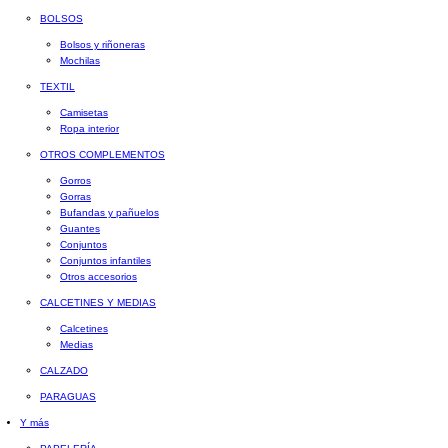
BOLSOS
Bolsos y riñoneras
Mochilas
TEXTIL
Camisetas
Ropa interior
OTROS COMPLEMENTOS
Gorros
Gorras
Bufandas y pañuelos
Guantes
Conjuntos
Conjuntos infantiles
Otros accesorios
CALCETINES Y MEDIAS
Calcetines
Medias
CALZADO
PARAGUAS
Y más