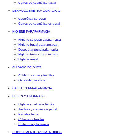
Cofres de cosmética facial
DERMOCOSMÉTICA CORPORAL
Cosmética corporal
Cofres de cosmética corporal
HIGIENE PARAFARMACIA
Higiene corporal parafarmacia
Higiene bucal parafarmacia
Desodorantes parafarmacia
Higiene íntima parafarmacia
Higiene nasal
CUIDADO DE OJOS
Cuidado ocular y lentillas
Gafas de presbicia
CABELLO PARAFARMACIA
BEBÉS Y EMBARAZO
Higiene y cuidado bebés
Toallitas y cremas de pañal
Pañales bebé
Colonias infantiles
Embarazo y lactancia
COMPLEMENTOS ALIMENTICIOS