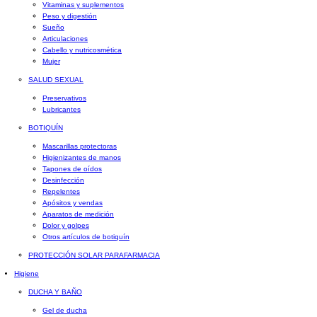
Vitaminas y suplementos
Peso y digestión
Sueño
Articulaciones
Cabello y nutricosmética
Mujer
SALUD SEXUAL
Preservativos
Lubricantes
BOTIQUÍN
Mascarillas protectoras
Higienizantes de manos
Tapones de oídos
Desinfección
Repelentes
Apósitos y vendas
Aparatos de medición
Dolor y golpes
Otros artículos de botiquín
PROTECCIÓN SOLAR PARAFARMACIA
Higiene
DUCHA Y BAÑO
Gel de ducha