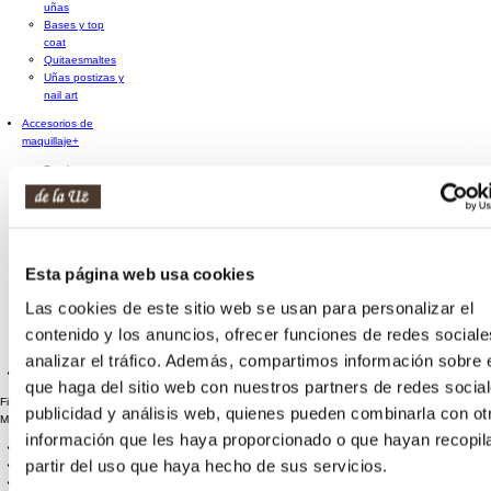
uñas
Bases y top
coat
Quitaesmaltes
Uñas postizas y
nail art
Accesorios de
maquillaje
+
Brochas y
pinceles
Esponjas de
maquillaje
Espejos
Rizador de
Esta página web usa cookies
pestañas
Sacapuntas
Las cookies de este sitio web se usan para personalizar el
Otros
accesorios de
contenido y los anuncios, ofrecer funciones de redes sociale
maquillaje
analizar el tráfico. Además, compartimos información sobre 
Cofres maquillaje
que haga del sitio web con nuestros partners de redes social
Filtro de Búsqueda
publicidad y análisis web, quienes pueden combinarla con ot
Marca
información que les haya proporcionado o que hayan recopil
MIA COSMETICS
(43)
partir del uso que haya hecho de sus servicios.
MARTINELIA
(3)
ESSENCE
(7)