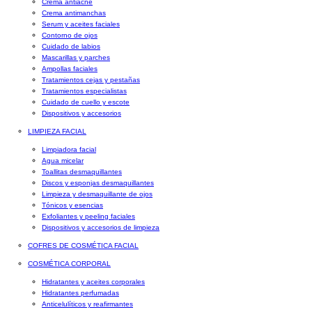
Crema antiacné
Crema antimanchas
Serum y aceites faciales
Contorno de ojos
Cuidado de labios
Mascarillas y parches
Ampollas faciales
Tratamientos cejas y pestañas
Tratamientos especialistas
Cuidado de cuello y escote
Dispositivos y accesorios
LIMPIEZA FACIAL
Limpiadora facial
Agua micelar
Toallitas desmaquillantes
Discos y esponjas desmaquillantes
Limpieza y desmaquillante de ojos
Tónicos y esencias
Exfoliantes y peeling faciales
Dispositivos y accesorios de limpieza
COFRES DE COSMÉTICA FACIAL
COSMÉTICA CORPORAL
Hidratantes y aceites corporales
Hidratantes perfumadas
Anticelulíticos y reafirmantes