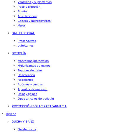
Vitaminas y suplementos
Peso y digestión
Sueño
Articulaciones
Cabello y nutricosmética
Mujer
SALUD SEXUAL
Preservativos
Lubricantes
BOTIQUÍN
Mascarillas protectoras
Higienizantes de manos
Tapones de oídos
Desinfección
Repelentes
Apósitos y vendas
Aparatos de medición
Dolor y golpes
Otros artículos de botiquín
PROTECCIÓN SOLAR PARAFARMACIA
Higiene
DUCHA Y BAÑO
Gel de ducha