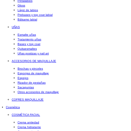
Pintalabios
Gloss
Lápiz de labios
Prebases y top coat labial
Bálsamo labial
UÑAS
Esmalte uñas
Tratamiento uñas
Bases y top coat
Quitaesmaltes
Uñas postizas y nail art
ACCESORIOS DE MAQUILLAJE
Brochas y pinceles
Esponjas de maquillaje
Espejos
Rizador de pestañas
Sacapuntas
Otros accesorios de maquillaje
COFRES MAQUILLAJE
Cosmética
COSMÉTICA FACIAL
Crema antiedad
Crema hidratante