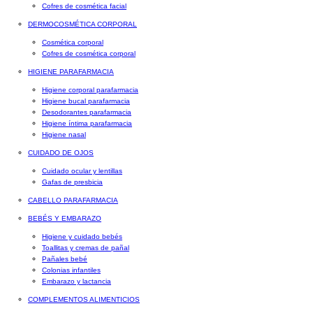
Cofres de cosmética facial
DERMOCOSMÉTICA CORPORAL
Cosmética corporal
Cofres de cosmética corporal
HIGIENE PARAFARMACIA
Higiene corporal parafarmacia
Higiene bucal parafarmacia
Desodorantes parafarmacia
Higiene íntima parafarmacia
Higiene nasal
CUIDADO DE OJOS
Cuidado ocular y lentillas
Gafas de presbicia
CABELLO PARAFARMACIA
BEBÉS Y EMBARAZO
Higiene y cuidado bebés
Toallitas y cremas de pañal
Pañales bebé
Colonias infantiles
Embarazo y lactancia
COMPLEMENTOS ALIMENTICIOS