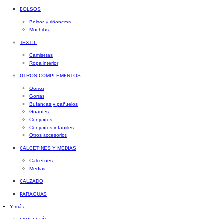
BOLSOS
Bolsos y riñoneras
Mochilas
TEXTIL
Camisetas
Ropa interior
OTROS COMPLEMENTOS
Gorros
Gorras
Bufandas y pañuelos
Guantes
Conjuntos
Conjuntos infantiles
Otros accesorios
CALCETINES Y MEDIAS
Calcetines
Medias
CALZADO
PARAGUAS
Y más