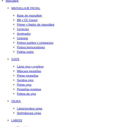
Maquillaje
MAQUILLAJE FACIAL
Base de maquillaje
BB y CC Cream
Primer y fijador de maquillaje
Corrector
Iluminador
Colorete
Polvos sueltos y compactos
Polvos bronceadores
Paleta rostro
OJOS
Lápiz ojos y eyeliner
Máscara pestañas
Primer pestañas
Sombra ojos
Primer ojos
Pestañas postizas
Paleta de ojos
CEJAS
Lápiz/sombra cejas
Gel/máscara cejas
LABIOS