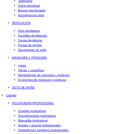
Tampones
Copa menstrual
Bragas menstruales
Incontinencia orina
DEPILACIÓN
Cera depilatoria
Cuchillas depilatorias
Crema depilatoria
Pinzas de depilar
Decolorante de vello
MANICURA Y PEDICURA
Limas
Tijeras y cortaúñas
Herramientas de manicura y pedicura
Accesorios de manicura y pedicura
SETS DE BAÑO
Cabello
PELUQUERÍA PROFESIONAL
Champú profesional
Acondicionador profesional
Mascarilla profesional
Aceites y sérums profesionales
Tratamientos capilares profesionales