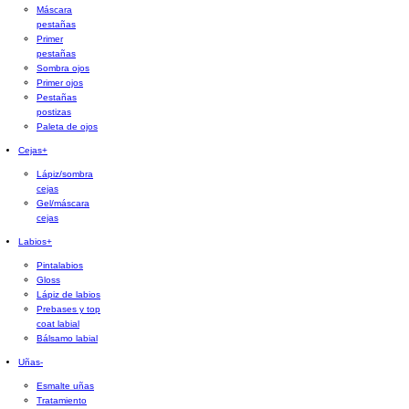
Máscara
pestañas
Primer
pestañas
Sombra ojos
Primer ojos
Pestañas
postizas
Paleta de ojos
Cejas
+
Lápiz/sombra
cejas
Gel/máscara
cejas
Labios
+
Pintalabios
Gloss
Lápiz de labios
Prebases y top
coat labial
Bálsamo labial
Uñas
-
Esmalte uñas
Tratamiento