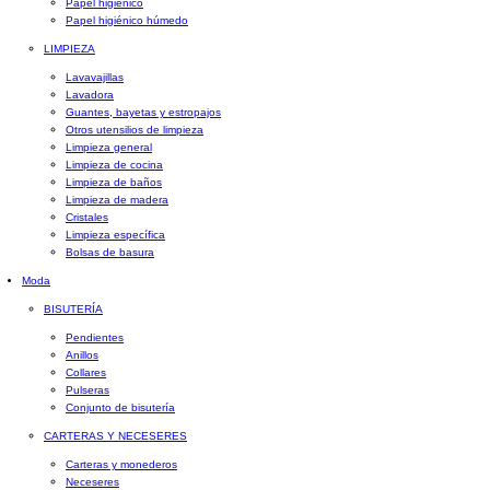
Papel higiénico
Papel higiénico húmedo
LIMPIEZA
Lavavajillas
Lavadora
Guantes, bayetas y estropajos
Otros utensilios de limpieza
Limpieza general
Limpieza de cocina
Limpieza de baños
Limpieza de madera
Cristales
Limpieza específica
Bolsas de basura
Moda
BISUTERÍA
Pendientes
Anillos
Collares
Pulseras
Conjunto de bisutería
CARTERAS Y NECESERES
Carteras y monederos
Neceseres