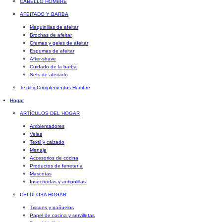
CABELLO HOMBRE
AFEITADO Y BARBA
Maquinillas de afeitar
Brochas de afeitar
Cremas y geles de afeitar
Espumas de afeitar
After-shave
Cuidado de la barba
Sets de afeitado
Textil y Complementos Hombre
Hogar
ARTÍCULOS DEL HOGAR
Ambientadores
Velas
Textil y calzado
Menaje
Accesorios de cocina
Productos de ferretería
Mascotas
Insecticidas y antipolillas
CELULOSA HOGAR
Tissues y pañuelos
Papel de cocina y servilletas