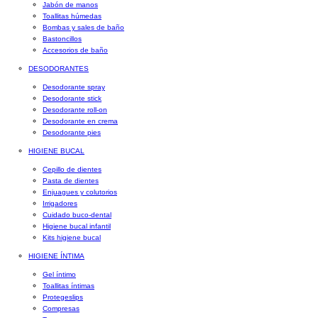
Jabón de manos
Toallitas húmedas
Bombas y sales de baño
Bastoncillos
Accesorios de baño
DESODORANTES
Desodorante spray
Desodorante stick
Desodorante roll-on
Desodorante en crema
Desodorante pies
HIGIENE BUCAL
Cepillo de dientes
Pasta de dientes
Enjuagues y colutorios
Irrigadores
Cuidado buco-dental
Higiene bucal infantil
Kits higiene bucal
HIGIENE ÍNTIMA
Gel íntimo
Toallitas íntimas
Protegeslips
Compresas