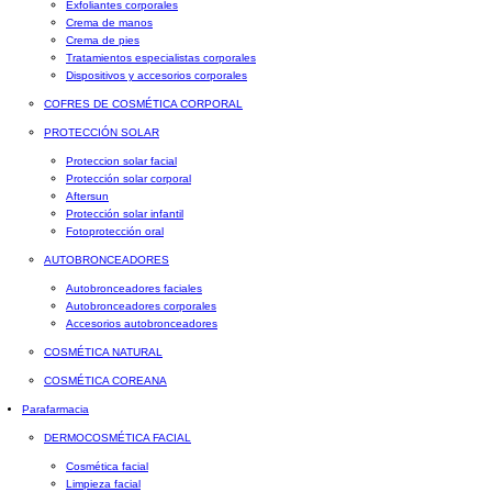
Exfoliantes corporales
Crema de manos
Crema de pies
Tratamientos especialistas corporales
Dispositivos y accesorios corporales
COFRES DE COSMÉTICA CORPORAL
PROTECCIÓN SOLAR
Proteccion solar facial
Protección solar corporal
Aftersun
Protección solar infantil
Fotoprotección oral
AUTOBRONCEADORES
Autobronceadores faciales
Autobronceadores corporales
Accesorios autobronceadores
COSMÉTICA NATURAL
COSMÉTICA COREANA
Parafarmacia
DERMOCOSMÉTICA FACIAL
Cosmética facial
Limpieza facial