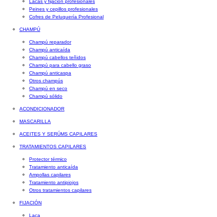
Lacas y fijación profesionales
Peines y cepillos profesionales
Cofres de Peluquería Profesional
CHAMPÚ
Champú reparador
Champú anticaída
Champú cabellos teñidos
Champú para cabello graso
Champú anticaspa
Otros champús
Champú en seco
Champú sólido
ACONDICIONADOR
MASCARILLA
ACEITES Y SERÚMS CAPILARES
TRATAMIENTOS CAPILARES
Protector térmico
Tratamiento anticaída
Ampollas capilares
Tratamiento antipiojos
Otros tratamientos capilares
FIJACIÓN
Laca