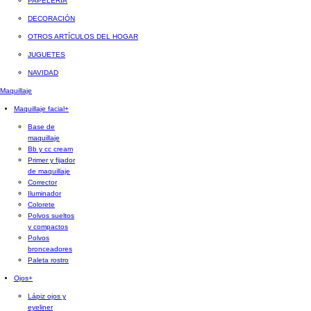
PAPELERÍA
DECORACIÓN
OTROS ARTÍCULOS DEL HOGAR
JUGUETES
NAVIDAD
Maquillaje
Maquillaje facial
+
Base de
maquillaje
Bb y cc cream
Primer y fijador
de maquillaje
Corrector
Iluminador
Colorete
Polvos sueltos
y compactos
Polvos
bronceadores
Paleta rostro
Ojos
+
Lápiz ojos y
eyeliner