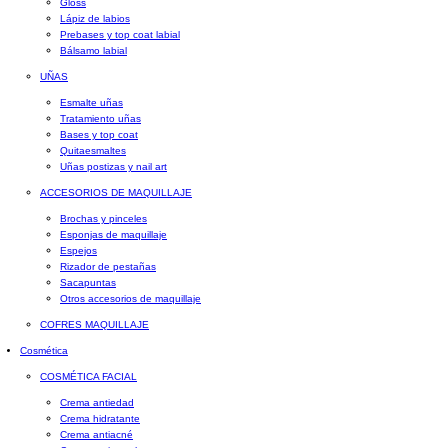
Gloss
Lápiz de labios
Prebases y top coat labial
Bálsamo labial
UÑAS
Esmalte uñas
Tratamiento uñas
Bases y top coat
Quitaesmaltes
Uñas postizas y nail art
ACCESORIOS DE MAQUILLAJE
Brochas y pinceles
Esponjas de maquillaje
Espejos
Rizador de pestañas
Sacapuntas
Otros accesorios de maquillaje
COFRES MAQUILLAJE
Cosmética
COSMÉTICA FACIAL
Crema antiedad
Crema hidratante
Crema antiacné