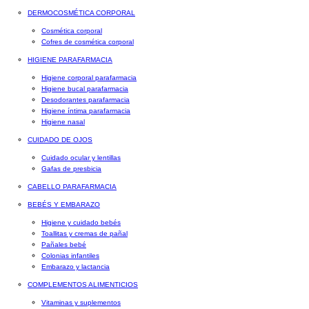
DERMOCOSMÉTICA CORPORAL
Cosmética corporal
Cofres de cosmética corporal
HIGIENE PARAFARMACIA
Higiene corporal parafarmacia
Higiene bucal parafarmacia
Desodorantes parafarmacia
Higiene íntima parafarmacia
Higiene nasal
CUIDADO DE OJOS
Cuidado ocular y lentillas
Gafas de presbicia
CABELLO PARAFARMACIA
BEBÉS Y EMBARAZO
Higiene y cuidado bebés
Toallitas y cremas de pañal
Pañales bebé
Colonias infantiles
Embarazo y lactancia
COMPLEMENTOS ALIMENTICIOS
Vitaminas y suplementos