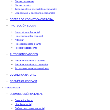
Crema de manos
Crema de pies
Tratamientos especialistas corporales
Dispositivos y accesorios corporales
COFRES DE COSMÉTICA CORPORAL
PROTECCIÓN SOLAR
Proteccion solar facial
Protección solar corporal
Aftersun
Protección solar infantil
Fotoprotección oral
AUTOBRONCEADORES
Autobronceadores faciales
Autobronceadores corporales
Accesorios autobronceadores
COSMÉTICA NATURAL
COSMÉTICA COREANA
Parafarmacia
DERMOCOSMÉTICA FACIAL
Cosmética facial
Limpieza facial
Cofres de cosmética facial