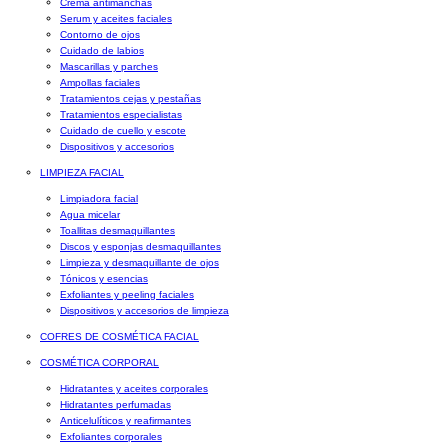
Crema antimanchas
Serum y aceites faciales
Contorno de ojos
Cuidado de labios
Mascarillas y parches
Ampollas faciales
Tratamientos cejas y pestañas
Tratamientos especialistas
Cuidado de cuello y escote
Dispositivos y accesorios
LIMPIEZA FACIAL
Limpiadora facial
Agua micelar
Toallitas desmaquillantes
Discos y esponjas desmaquillantes
Limpieza y desmaquillante de ojos
Tónicos y esencias
Exfoliantes y peeling faciales
Dispositivos y accesorios de limpieza
COFRES DE COSMÉTICA FACIAL
COSMÉTICA CORPORAL
Hidratantes y aceites corporales
Hidratantes perfumadas
Anticelulíticos y reafirmantes
Exfoliantes corporales