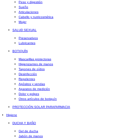
Peso y digestión
Sueño
Articulaciones
Cabello y nutricosmética
Mujer
SALUD SEXUAL
Preservativos
Lubricantes
BOTIQUÍN
Mascarillas protectoras
Higienizantes de manos
Tapones de oídos
Desinfección
Repelentes
Apósitos y vendas
Aparatos de medición
Dolor y golpes
Otros artículos de botiquín
PROTECCIÓN SOLAR PARAFARMACIA
Higiene
DUCHA Y BAÑO
Gel de ducha
Jabón de manos