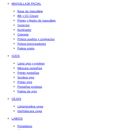
MAQUILLAJE FACIAL
Base de maquillaje
BB y CC Cream
Primer y fijador de maquillaje
Corrector
Iluminador
Colorete
Polvos sueltos y compactos
Polvos bronceadores
Paleta rostro
OJOS
Lápiz ojos y eyeliner
Máscara pestañas
Primer pestañas
Sombra ojos
Primer ojos
Pestañas postizas
Paleta de ojos
CEJAS
Lápiz/sombra cejas
Gel/máscara cejas
LABIOS
Pintalabios