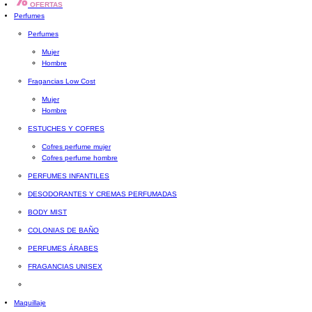
OFERTAS
Perfumes
Perfumes
Mujer
Hombre
Fragancias Low Cost
Mujer
Hombre
ESTUCHES Y COFRES
Cofres perfume mujer
Cofres perfume hombre
PERFUMES INFANTILES
DESODORANTES Y CREMAS PERFUMADAS
BODY MIST
COLONIAS DE BAÑO
PERFUMES ÁRABES
FRAGANCIAS UNISEX
Maquillaje