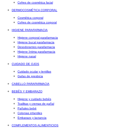
Cofres de cosmética facial
DERMOCOSMÉTICA CORPORAL
Cosmética corporal
Cofres de cosmética corporal
HIGIENE PARAFARMACIA
Higiene corporal parafarmacia
Higiene bucal parafarmacia
Desodorantes parafarmacia
Higiene íntima parafarmacia
Higiene nasal
CUIDADO DE OJOS
Cuidado ocular y lentillas
Gafas de presbicia
CABELLO PARAFARMACIA
BEBÉS Y EMBARAZO
Higiene y cuidado bebés
Toallitas y cremas de pañal
Pañales bebé
Colonias infantiles
Embarazo y lactancia
COMPLEMENTOS ALIMENTICIOS