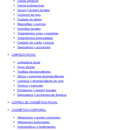
Crema antiacné
Crema antimanchas
Serum y aceites faciales
Contorno de ojos
Cuidado de labios
Mascarillas y parches
Ampollas faciales
Tratamientos cejas y pestañas
Tratamientos especialistas
Cuidado de cuello y escote
Dispositivos y accesorios
LIMPIEZA FACIAL
Limpiadora facial
Agua micelar
Toallitas desmaquillantes
Discos y esponjas desmaquillantes
Limpieza y desmaquillante de ojos
Tónicos y esencias
Exfoliantes y peeling faciales
Dispositivos y accesorios de limpieza
COFRES DE COSMÉTICA FACIAL
COSMÉTICA CORPORAL
Hidratantes y aceites corporales
Hidratantes perfumadas
Anticelulíticos y reafirmantes