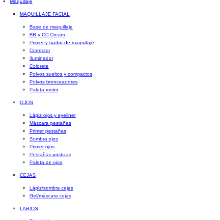
Maquillaje
MAQUILLAJE FACIAL
Base de maquillaje
BB y CC Cream
Primer y fijador de maquillaje
Corrector
Iluminador
Colorete
Polvos sueltos y compactos
Polvos bronceadores
Paleta rostro
OJOS
Lápiz ojos y eyeliner
Máscara pestañas
Primer pestañas
Sombra ojos
Primer ojos
Pestañas postizas
Paleta de ojos
CEJAS
Lápiz/sombra cejas
Gel/máscara cejas
LABIOS