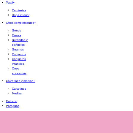
Textil
+
Camisetas
Ropa interior
Otros complementos
+
Gorros
Gorras
Bufandas y
pañuelos
Guantes
Conjuntos
Conjuntos
infantiles
Otros
accesorios
Calcetines y medias
+
Calcetines
Medias
Calzado
Paraguas