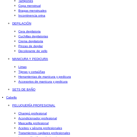
Tampones
Copa menstrual
Bragas menstruales
Incontinencia orina
DEPILACIÓN
Cera depilatoria
Cuchillas depilatorias
Crema depilatoria
Pinzas de depilar
Decolorante de vello
MANICURA Y PEDICURA
Limas
Tijeras y cortaúñas
Herramientas de manicura y pedicura
Accesorios de manicura y pedicura
SETS DE BAÑO
Cabello
PELUQUERÍA PROFESIONAL
Champú profesional
Acondicionador profesional
Mascarilla profesional
Aceites y sérums profesionales
Tratamientos capilares profesionales