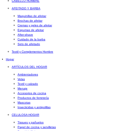
CABELLO HOMBRE
AFEITADO Y BARBA
Maquinillas de afeitar
Brochas de afeitar
Cremas y geles de afeitar
Espumas de afeitar
After-shave
Cuidado de la barba
Sets de afeitado
Textil y Complementos Hombre
Hogar
ARTÍCULOS DEL HOGAR
Ambientadores
Velas
Textil y calzado
Menaje
Accesorios de cocina
Productos de ferretería
Mascotas
Insecticidas y antipolillas
CELULOSA HOGAR
Tissues y pañuelos
Papel de cocina y servilletas