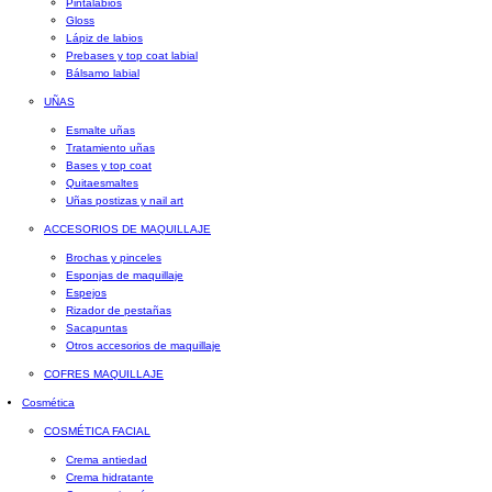
Pintalabios
Gloss
Lápiz de labios
Prebases y top coat labial
Bálsamo labial
UÑAS
Esmalte uñas
Tratamiento uñas
Bases y top coat
Quitaesmaltes
Uñas postizas y nail art
ACCESORIOS DE MAQUILLAJE
Brochas y pinceles
Esponjas de maquillaje
Espejos
Rizador de pestañas
Sacapuntas
Otros accesorios de maquillaje
COFRES MAQUILLAJE
Cosmética
COSMÉTICA FACIAL
Crema antiedad
Crema hidratante