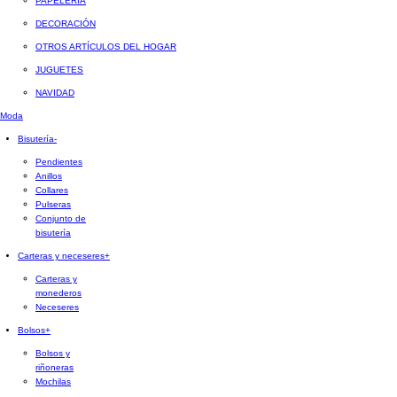
PAPELERÍA
DECORACIÓN
OTROS ARTÍCULOS DEL HOGAR
JUGUETES
NAVIDAD
Moda
Bisutería
-
Pendientes
Anillos
Collares
Pulseras
Conjunto de
bisutería
Carteras y neceseres
+
Carteras y
monederos
Neceseres
Bolsos
+
Bolsos y
riñoneras
Mochilas