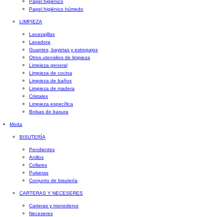
Papel higiénico
Papel higiénico húmedo
LIMPIEZA
Lavavajillas
Lavadora
Guantes, bayetas y estropajos
Otros utensilios de limpieza
Limpieza general
Limpieza de cocina
Limpieza de baños
Limpieza de madera
Cristales
Limpieza específica
Bolsas de basura
Moda
BISUTERÍA
Pendientes
Anillos
Collares
Pulseras
Conjunto de bisutería
CARTERAS Y NECESERES
Carteras y monederos
Neceseres