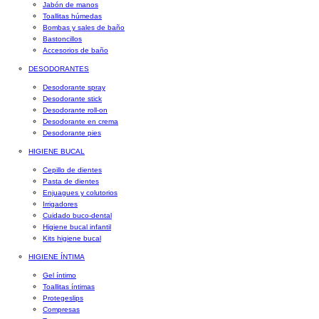
Jabón de manos
Toallitas húmedas
Bombas y sales de baño
Bastoncillos
Accesorios de baño
DESODORANTES
Desodorante spray
Desodorante stick
Desodorante roll-on
Desodorante en crema
Desodorante pies
HIGIENE BUCAL
Cepillo de dientes
Pasta de dientes
Enjuagues y colutorios
Irrigadores
Cuidado buco-dental
Higiene bucal infantil
Kits higiene bucal
HIGIENE ÍNTIMA
Gel íntimo
Toallitas íntimas
Protegeslips
Compresas