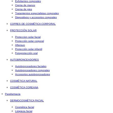
Exfoliantes corporales
Crema de manos
Crema de pies
Tratamientos especialistas corporales
Dispositivos y accesorios corporales
COFRES DE COSMÉTICA CORPORAL
PROTECCIÓN SOLAR
Proteccion solar facial
Protección solar corporal
Aftersun
Protección solar infantil
Fotoprotección oral
AUTOBRONCEADORES
Autobronceadores faciales
Autobronceadores corporales
Accesorios autobronceadores
COSMÉTICA NATURAL
COSMÉTICA COREANA
Parafarmacia
DERMOCOSMÉTICA FACIAL
Cosmética facial
Limpieza facial