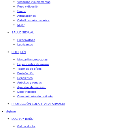
Vitaminas y suplementos
Peso y digestión
Sueño
Articulaciones
Cabello y nutricosmética
Mujer
SALUD SEXUAL
Preservativos
Lubricantes
BOTIQUÍN
Mascarillas protectoras
Higienizantes de manos
Tapones de oídos
Desinfección
Repelentes
Apósitos y vendas
Aparatos de medición
Dolor y golpes
Otros artículos de botiquín
PROTECCIÓN SOLAR PARAFARMACIA
Higiene
DUCHA Y BAÑO
Gel de ducha