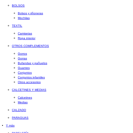
BOLSOS
Bolsos y riñoneras
Mochilas
TEXTIL
Camisetas
Ropa interior
OTROS COMPLEMENTOS
Gorros
Gorras
Bufandas y pañuelos
Guantes
Conjuntos
Conjuntos infantiles
Otros accesorios
CALCETINES Y MEDIAS
Calcetines
Medias
CALZADO
PARAGUAS
Y más