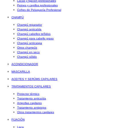
Lacas y fijación profesionales
Peines y cepillos profesionales
Cofres de Peluquería Profesional
CHAMPÚ
Champú reparador
Champú anticaída
Champú cabellos teñidos
Champú para cabello graso
Champú anticaspa
Otros champús
Champú en seco
Champú sólido
ACONDICIONADOR
MASCARILLA
ACEITES Y SERÚMS CAPILARES
TRATAMIENTOS CAPILARES
Protector térmico
Tratamiento anticaída
Ampollas capilares
Tratamiento antipiojos
Otros tratamientos capilares
FIJACIÓN
Laca