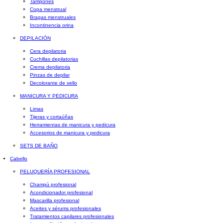
Tampones
Copa menstrual
Bragas menstruales
Incontinencia orina
DEPILACIÓN
Cera depilatoria
Cuchillas depilatorias
Crema depilatoria
Pinzas de depilar
Decolorante de vello
MANICURA Y PEDICURA
Limas
Tijeras y cortaúñas
Herramientas de manicura y pedicura
Accesorios de manicura y pedicura
SETS DE BAÑO
Cabello
PELUQUERÍA PROFESIONAL
Champú profesional
Acondicionador profesional
Mascarilla profesional
Aceites y sérums profesionales
Tratamientos capilares profesionales