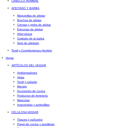
CABELLO HOMBRE
AFEITADO Y BARBA
Maquinillas de afeitar
Brochas de afeitar
Cremas y geles de afeitar
Espumas de afeitar
After-shave
Cuidado de la barba
Sets de afeitado
Textil y Complementos Hombre
Hogar
ARTÍCULOS DEL HOGAR
Ambientadores
Velas
Textil y calzado
Menaje
Accesorios de cocina
Productos de ferretería
Mascotas
Insecticidas y antipolillas
CELULOSA HOGAR
Tissues y pañuelos
Papel de cocina y servilletas