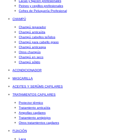
Lacas y fijación profesionales
Peines y cepillos profesionales
Cofres de Peluquería Profesional
CHAMPÚ
Champú reparador
Champú anticaída
Champú cabellos teñidos
Champú para cabello graso
Champú anticaspa
Otros champús
Champú en seco
Champú sólido
ACONDICIONADOR
MASCARILLA
ACEITES Y SERÚMS CAPILARES
TRATAMIENTOS CAPILARES
Protector térmico
Tratamiento anticaída
Ampollas capilares
Tratamiento antipiojos
Otros tratamientos capilares
FIJACIÓN
Laca