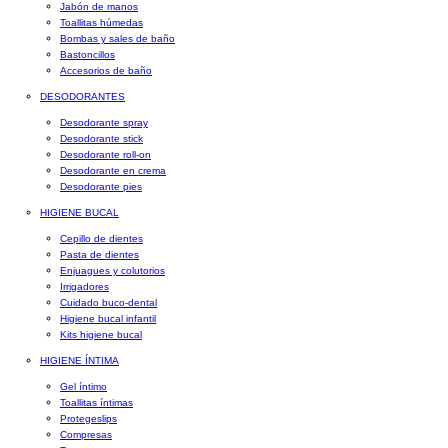
Jabón de manos
Toallitas húmedas
Bombas y sales de baño
Bastoncillos
Accesorios de baño
DESODORANTES
Desodorante spray
Desodorante stick
Desodorante roll-on
Desodorante en crema
Desodorante pies
HIGIENE BUCAL
Cepillo de dientes
Pasta de dientes
Enjuagues y colutorios
Irrigadores
Cuidado buco-dental
Higiene bucal infantil
Kits higiene bucal
HIGIENE ÍNTIMA
Gel íntimo
Toallitas íntimas
Protegeslips
Compresas