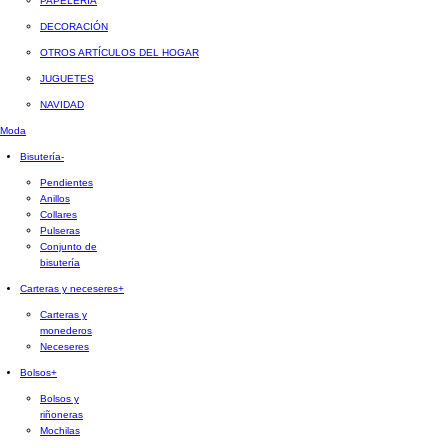
PAPELERÍA
DECORACIÓN
OTROS ARTÍCULOS DEL HOGAR
JUGUETES
NAVIDAD
Moda
Bisutería
-
Pendientes
Anillos
Collares
Pulseras
Conjunto de
bisutería
Carteras y neceseres
+
Carteras y
monederos
Neceseres
Bolsos
+
Bolsos y
riñoneras
Mochilas