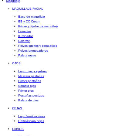
Maquillaje
MAQUILLAJE FACIAL
Base de maquillaje
BB y CC Cream
Primer y fijador de maquillaje
Corrector
Iluminador
Colorete
Polvos sueltos y compactos
Polvos bronceadores
Paleta rostro
OJOS
Lápiz ojos y eyeliner
Máscara pestañas
Primer pestañas
Sombra ojos
Primer ojos
Pestañas postizas
Paleta de ojos
CEJAS
Lápiz/sombra cejas
Gel/máscara cejas
LABIOS