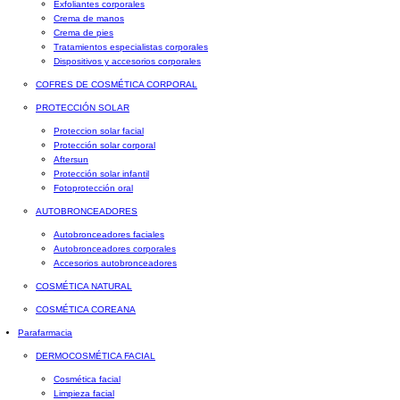
Exfoliantes corporales
Crema de manos
Crema de pies
Tratamientos especialistas corporales
Dispositivos y accesorios corporales
COFRES DE COSMÉTICA CORPORAL
PROTECCIÓN SOLAR
Proteccion solar facial
Protección solar corporal
Aftersun
Protección solar infantil
Fotoprotección oral
AUTOBRONCEADORES
Autobronceadores faciales
Autobronceadores corporales
Accesorios autobronceadores
COSMÉTICA NATURAL
COSMÉTICA COREANA
Parafarmacia
DERMOCOSMÉTICA FACIAL
Cosmética facial
Limpieza facial