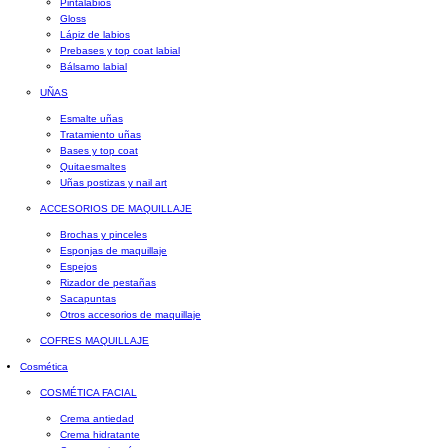
Pintalabios
Gloss
Lápiz de labios
Prebases y top coat labial
Bálsamo labial
UÑAS
Esmalte uñas
Tratamiento uñas
Bases y top coat
Quitaesmaltes
Uñas postizas y nail art
ACCESORIOS DE MAQUILLAJE
Brochas y pinceles
Esponjas de maquillaje
Espejos
Rizador de pestañas
Sacapuntas
Otros accesorios de maquillaje
COFRES MAQUILLAJE
Cosmética
COSMÉTICA FACIAL
Crema antiedad
Crema hidratante