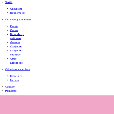
Textil
+
Camisetas
Ropa interior
Otros complementos
+
Gorros
Gorras
Bufandas y
pañuelos
Guantes
Conjuntos
Conjuntos
infantiles
Otros
accesorios
Calcetines y medias
+
Calcetines
Medias
Calzado
Paraguas