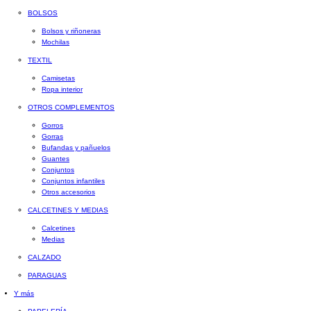
BOLSOS
Bolsos y riñoneras
Mochilas
TEXTIL
Camisetas
Ropa interior
OTROS COMPLEMENTOS
Gorros
Gorras
Bufandas y pañuelos
Guantes
Conjuntos
Conjuntos infantiles
Otros accesorios
CALCETINES Y MEDIAS
Calcetines
Medias
CALZADO
PARAGUAS
Y más