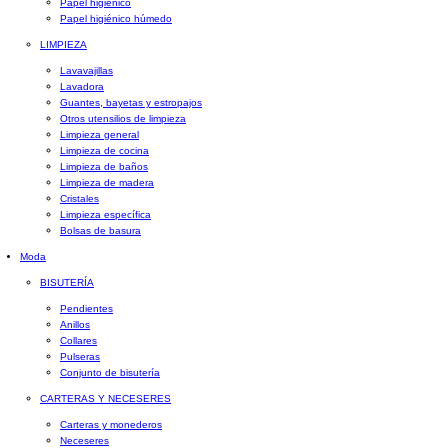
Papel higiénico
Papel higiénico húmedo
LIMPIEZA
Lavavajillas
Lavadora
Guantes, bayetas y estropajos
Otros utensilios de limpieza
Limpieza general
Limpieza de cocina
Limpieza de baños
Limpieza de madera
Cristales
Limpieza específica
Bolsas de basura
Moda
BISUTERÍA
Pendientes
Anillos
Collares
Pulseras
Conjunto de bisutería
CARTERAS Y NECESERES
Carteras y monederos
Neceseres