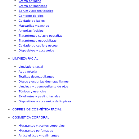
Crema antiacné
Crema antimanchas
Serum y aceites faciales
Contorno de ojos
Cuidado de labios
Mascarillas y parches
Ampollas faciales
Tratamientos cejas y pestañas
Tratamientos especialistas
Cuidado de cuello y escote
Dispositivos y accesorios
LIMPIEZA FACIAL
Limpiadora facial
Agua micelar
Toallitas desmaquillantes
Discos y esponjas desmaquillantes
Limpieza y desmaquillante de ojos
Tónicos y esencias
Exfoliantes y peeling faciales
Dispositivos y accesorios de limpieza
COFRES DE COSMÉTICA FACIAL
COSMÉTICA CORPORAL
Hidratantes y aceites corporales
Hidratantes perfumadas
Anticelulíticos y reafirmantes