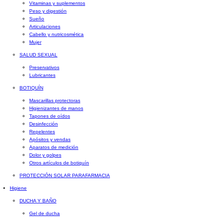
Vitaminas y suplementos
Peso y digestión
Sueño
Articulaciones
Cabello y nutricosmética
Mujer
SALUD SEXUAL
Preservativos
Lubricantes
BOTIQUÍN
Mascarillas protectoras
Higienizantes de manos
Tapones de oídos
Desinfección
Repelentes
Apósitos y vendas
Aparatos de medición
Dolor y golpes
Otros artículos de botiquín
PROTECCIÓN SOLAR PARAFARMACIA
Higiene
DUCHA Y BAÑO
Gel de ducha