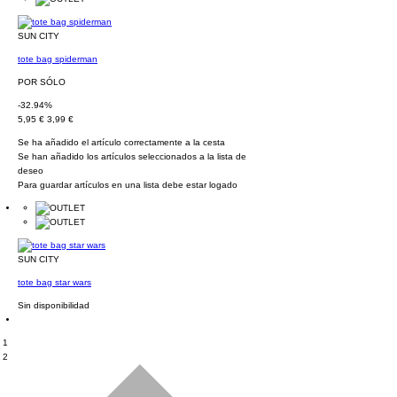
SUN CITY
tote bag spiderman
POR SÓLO
-32.94%
5,95 €
3,99 €
Se ha añadido el artículo correctamente a la cesta
Se han añadido los artículos seleccionados a la lista de
deseo
Para guardar artículos en una lista debe estar logado
SUN CITY
tote bag star wars
Sin disponibilidad
1
2