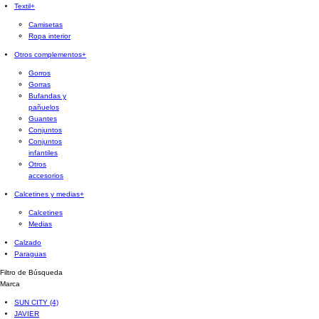
Textil
+
Camisetas
Ropa interior
Otros complementos
+
Gorros
Gorras
Bufandas y
pañuelos
Guantes
Conjuntos
Conjuntos
infantiles
Otros
accesorios
Calcetines y medias
+
Calcetines
Medias
Calzado
Paraguas
Filtro de Búsqueda
Marca
SUN CITY
(4)
JAVIER