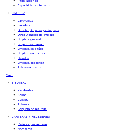
Papel higiénico
Papel higiénico húmedo
LIMPIEZA
Lavavajillas
Lavadora
Guantes, bayetas y estropajos
Otros utensilios de limpieza
Limpieza general
Limpieza de cocina
Limpieza de baños
Limpieza de madera
Cristales
Limpieza específica
Bolsas de basura
Moda
BISUTERÍA
Pendientes
Anillos
Collares
Pulseras
Conjunto de bisutería
CARTERAS Y NECESERES
Carteras y monederos
Neceseres