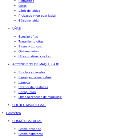
Pintalabios
Gloss
Lápiz de labios
Prebases y top coat labial
Bálsamo labial
UÑAS
Esmalte uñas
Tratamiento uñas
Bases y top coat
Quitaesmaltes
Uñas postizas y nail art
ACCESORIOS DE MAQUILLAJE
Brochas y pinceles
Esponjas de maquillaje
Espejos
Rizador de pestañas
Sacapuntas
Otros accesorios de maquillaje
COFRES MAQUILLAJE
Cosmética
COSMÉTICA FACIAL
Crema antiedad
Crema hidratante