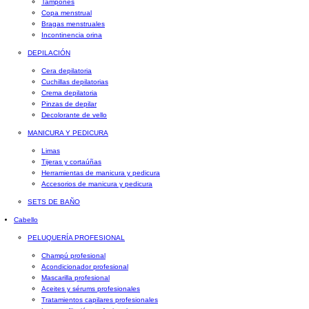
Tampones
Copa menstrual
Bragas menstruales
Incontinencia orina
DEPILACIÓN
Cera depilatoria
Cuchillas depilatorias
Crema depilatoria
Pinzas de depilar
Decolorante de vello
MANICURA Y PEDICURA
Limas
Tijeras y cortaúñas
Herramientas de manicura y pedicura
Accesorios de manicura y pedicura
SETS DE BAÑO
Cabello
PELUQUERÍA PROFESIONAL
Champú profesional
Acondicionador profesional
Mascarilla profesional
Aceites y sérums profesionales
Tratamientos capilares profesionales