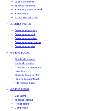
Jabón de manos
Toallitas húmedas
Bombas y sales de baño
Bastoncillos
Accesorios de baño
DESODORANTES
Desodorante spray
Desodorante stick
Desodorante roll-on
Desodorante en crema
Desodorante pies
HIGIENE BUCAL
Cepillo de dientes
Pasta de dientes
Enjuagues y colutorios
Irrigadores
Cuidado buco-dental
Higiene bucal infantil
Kits higiene bucal
HIGIENE ÍNTIMA
Gel íntimo
Toallitas íntimas
Protegeslips
Compresas