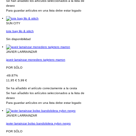
Se han añadido los artículos seleccionados a la lista de
deseo
Para guardar artículos en una lista debe estar logado
SUN CITY
tote bag lilo & stitch
Sin disponibilidad
JAVIER LARRAINZAR
javeir larrainzar monedero tarjetero marron
POR SÓLO
-49.87%
11,95 €
5,99 €
Se ha añadido el artículo correctamente a la cesta
Se han añadido los artículos seleccionados a la lista de
deseo
Para guardar artículos en una lista debe estar logado
JAVIER LARRAINZAR
javier larrainzar bolso bandololera nylon negro
POR SÓLO