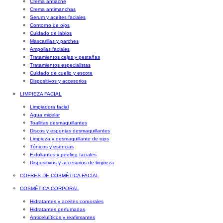
Crema antiacné
Crema antimanchas
Serum y aceites faciales
Contorno de ojos
Cuidado de labios
Mascarillas y parches
Ampollas faciales
Tratamientos cejas y pestañas
Tratamientos especialistas
Cuidado de cuello y escote
Dispositivos y accesorios
LIMPIEZA FACIAL
Limpiadora facial
Agua micelar
Toallitas desmaquillantes
Discos y esponjas desmaquillantes
Limpieza y desmaquillante de ojos
Tónicos y esencias
Exfoliantes y peeling faciales
Dispositivos y accesorios de limpieza
COFRES DE COSMÉTICA FACIAL
COSMÉTICA CORPORAL
Hidratantes y aceites corporales
Hidratantes perfumadas
Anticelulíticos y reafirmantes