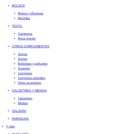
BOLSOS
Bolsos y riñoneras
Mochilas
TEXTIL
Camisetas
Ropa interior
OTROS COMPLEMENTOS
Gorros
Gorras
Bufandas y pañuelos
Guantes
Conjuntos
Conjuntos infantiles
Otros accesorios
CALCETINES Y MEDIAS
Calcetines
Medias
CALZADO
PARAGUAS
Y más