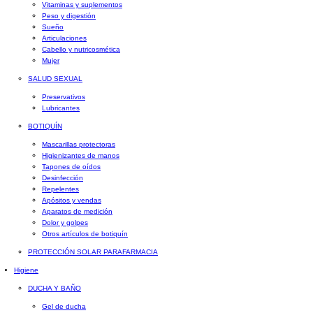
Vitaminas y suplementos
Peso y digestión
Sueño
Articulaciones
Cabello y nutricosmética
Mujer
SALUD SEXUAL
Preservativos
Lubricantes
BOTIQUÍN
Mascarillas protectoras
Higienizantes de manos
Tapones de oídos
Desinfección
Repelentes
Apósitos y vendas
Aparatos de medición
Dolor y golpes
Otros artículos de botiquín
PROTECCIÓN SOLAR PARAFARMACIA
Higiene
DUCHA Y BAÑO
Gel de ducha