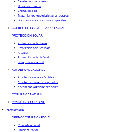
Exfoliantes corporales
Crema de manos
Crema de pies
Tratamientos especialistas corporales
Dispositivos y accesorios corporales
COFRES DE COSMÉTICA CORPORAL
PROTECCIÓN SOLAR
Proteccion solar facial
Protección solar corporal
Aftersun
Protección solar infantil
Fotoprotección oral
AUTOBRONCEADORES
Autobronceadores faciales
Autobronceadores corporales
Accesorios autobronceadores
COSMÉTICA NATURAL
COSMÉTICA COREANA
Parafarmacia
DERMOCOSMÉTICA FACIAL
Cosmética facial
Limpieza facial