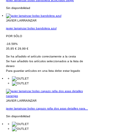
javier larrainzar bolso bandolera acolchado beige
Sin disponibilidad
JAVIER LARRAINZAR
javier larrainzar bolso bandolera azul
POR SÓLO
-16.58%
35,95 €
29,99 €
Se ha añadido el artículo correctamente a la cesta
Se han añadido los artículos seleccionados a la lista de
deseo
Para guardar artículos en una lista debe estar logado
JAVIER LARRAINZAR
javier larrainzar bolso capazo rafia dos asas detalles nara...
Sin disponibilidad