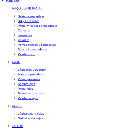
Maquillaje
MAQUILLAJE FACIAL
Base de maquillaje
BB y CC Cream
Primer y fijador de maquillaje
Corrector
Iluminador
Colorete
Polvos sueltos y compactos
Polvos bronceadores
Paleta rostro
OJOS
Lápiz ojos y eyeliner
Máscara pestañas
Primer pestañas
Sombra ojos
Primer ojos
Pestañas postizas
Paleta de ojos
CEJAS
Lápiz/sombra cejas
Gel/máscara cejas
LABIOS