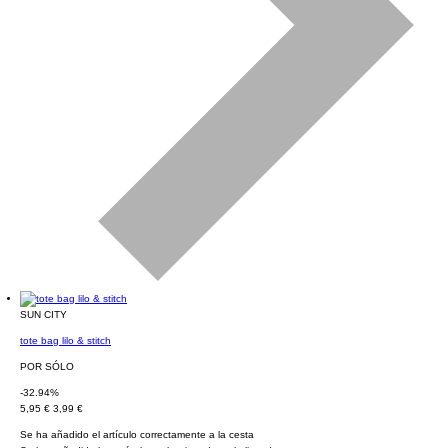
SUN CITY
tote bag lilo & stitch
POR SÓLO
-32.94%
5,95 €
3,99 €
Se ha añadido el artículo correctamente a la cesta