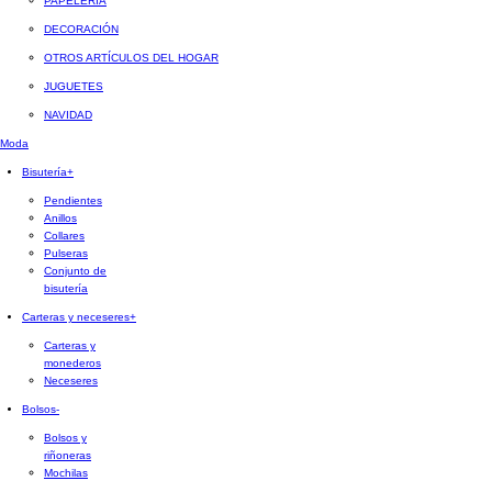
PAPELERÍA
DECORACIÓN
OTROS ARTÍCULOS DEL HOGAR
JUGUETES
NAVIDAD
Moda
Bisutería
+
Pendientes
Anillos
Collares
Pulseras
Conjunto de
bisutería
Carteras y neceseres
+
Carteras y
monederos
Neceseres
Bolsos
-
Bolsos y
riñoneras
Mochilas