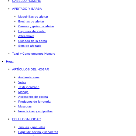
CABELLO HOMBRE
AFEITADO Y BARBA
Maquinillas de afeitar
Brochas de afeitar
Cremas y geles de afeitar
Espumas de afeitar
After-shave
Cuidado de la barba
Sets de afeitado
Textil y Complementos Hombre
Hogar
ARTÍCULOS DEL HOGAR
Ambientadores
Velas
Textil y calzado
Menaje
Accesorios de cocina
Productos de ferretería
Mascotas
Insecticidas y antipolillas
CELULOSA HOGAR
Tissues y pañuelos
Papel de cocina y servilletas