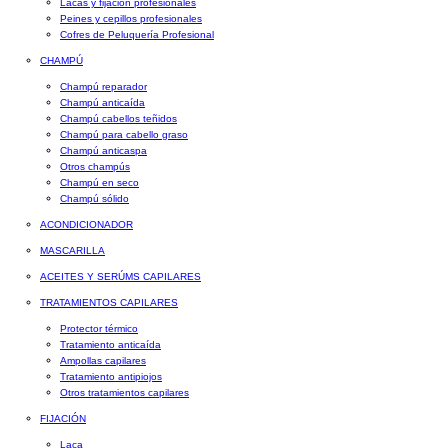
Lacas y fijación profesionales
Peines y cepillos profesionales
Cofres de Peluquería Profesional
CHAMPÚ
Champú reparador
Champú anticaída
Champú cabellos teñidos
Champú para cabello graso
Champú anticaspa
Otros champús
Champú en seco
Champú sólido
ACONDICIONADOR
MASCARILLA
ACEITES Y SERÚMS CAPILARES
TRATAMIENTOS CAPILARES
Protector térmico
Tratamiento anticaída
Ampollas capilares
Tratamiento antipiojos
Otros tratamientos capilares
FIJACIÓN
Laca