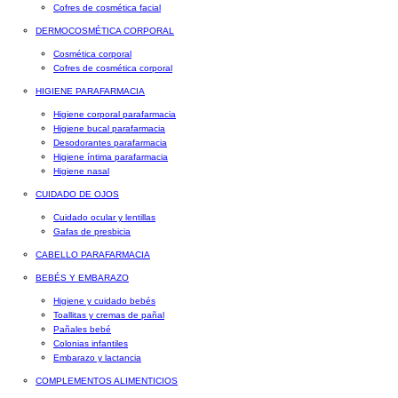
Cofres de cosmética facial
DERMOCOSMÉTICA CORPORAL
Cosmética corporal
Cofres de cosmética corporal
HIGIENE PARAFARMACIA
Higiene corporal parafarmacia
Higiene bucal parafarmacia
Desodorantes parafarmacia
Higiene íntima parafarmacia
Higiene nasal
CUIDADO DE OJOS
Cuidado ocular y lentillas
Gafas de presbicia
CABELLO PARAFARMACIA
BEBÉS Y EMBARAZO
Higiene y cuidado bebés
Toallitas y cremas de pañal
Pañales bebé
Colonias infantiles
Embarazo y lactancia
COMPLEMENTOS ALIMENTICIOS