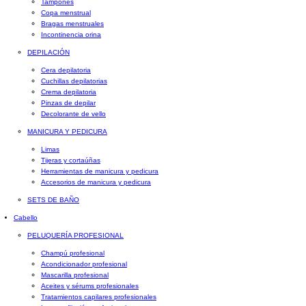
Tampones
Copa menstrual
Bragas menstruales
Incontinencia orina
DEPILACIÓN
Cera depilatoria
Cuchillas depilatorias
Crema depilatoria
Pinzas de depilar
Decolorante de vello
MANICURA Y PEDICURA
Limas
Tijeras y cortaúñas
Herramientas de manicura y pedicura
Accesorios de manicura y pedicura
SETS DE BAÑO
Cabello
PELUQUERÍA PROFESIONAL
Champú profesional
Acondicionador profesional
Mascarilla profesional
Aceites y sérums profesionales
Tratamientos capilares profesionales