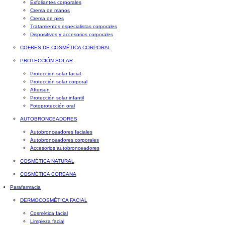
Exfoliantes corporales
Crema de manos
Crema de pies
Tratamientos especialistas corporales
Dispositivos y accesorios corporales
COFRES DE COSMÉTICA CORPORAL
PROTECCIÓN SOLAR
Proteccion solar facial
Protección solar corporal
Aftersun
Protección solar infantil
Fotoprotección oral
AUTOBRONCEADORES
Autobronceadores faciales
Autobronceadores corporales
Accesorios autobronceadores
COSMÉTICA NATURAL
COSMÉTICA COREANA
Parafarmacia
DERMOCOSMÉTICA FACIAL
Cosmética facial
Limpieza facial