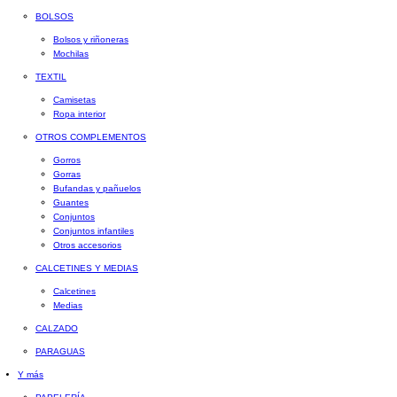
BOLSOS
Bolsos y riñoneras
Mochilas
TEXTIL
Camisetas
Ropa interior
OTROS COMPLEMENTOS
Gorros
Gorras
Bufandas y pañuelos
Guantes
Conjuntos
Conjuntos infantiles
Otros accesorios
CALCETINES Y MEDIAS
Calcetines
Medias
CALZADO
PARAGUAS
Y más