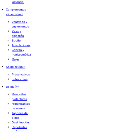
lactancia
Complementos
alimenticios
+
Vitaminas y
suplementos
Peso y
digestión
Sueño
Articulaciones
Cabello y
nutricosmética
Mujer
Salud sexual
+
Preservativos
Lubricantes
Botiquín
+
Mascarillas
protectoras
Higienizantes
de manos
Tapones de
oídos
Desinfección
Repelentes