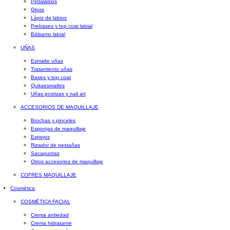
Pintalabios
Gloss
Lápiz de labios
Prebases y top coat labial
Bálsamo labial
UÑAS
Esmalte uñas
Tratamiento uñas
Bases y top coat
Quitaesmaltes
Uñas postizas y nail art
ACCESORIOS DE MAQUILLAJE
Brochas y pinceles
Esponjas de maquillaje
Espejos
Rizador de pestañas
Sacapuntas
Otros accesorios de maquillaje
COFRES MAQUILLAJE
Cosmética
COSMÉTICA FACIAL
Crema antiedad
Crema hidratante