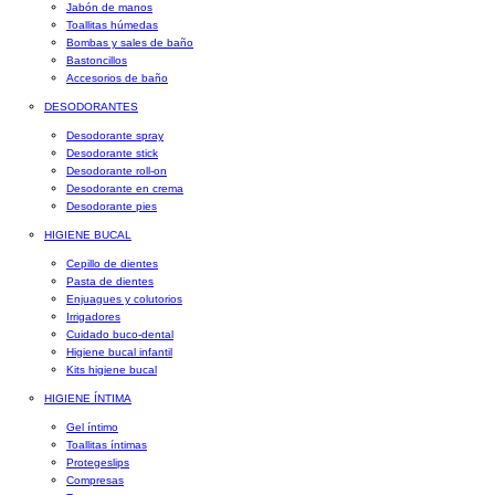
Jabón de manos
Toallitas húmedas
Bombas y sales de baño
Bastoncillos
Accesorios de baño
DESODORANTES
Desodorante spray
Desodorante stick
Desodorante roll-on
Desodorante en crema
Desodorante pies
HIGIENE BUCAL
Cepillo de dientes
Pasta de dientes
Enjuagues y colutorios
Irrigadores
Cuidado buco-dental
Higiene bucal infantil
Kits higiene bucal
HIGIENE ÍNTIMA
Gel íntimo
Toallitas íntimas
Protegeslips
Compresas