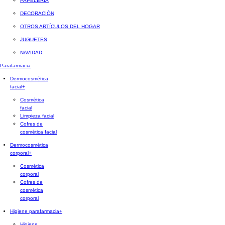
PAPELERÍA
DECORACIÓN
OTROS ARTÍCULOS DEL HOGAR
JUGUETES
NAVIDAD
Parafarmacia
Dermocosmética
facial
+
Cosmética
facial
Limpieza facial
Cofres de
cosmética facial
Dermocosmética
corporal
+
Cosmética
corporal
Cofres de
cosmética
corporal
Higiene parafarmacia
+
Higiene