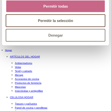
CABELLO HOMBRE
Permitir todas
AFEITADO Y BARBA
Maquinillas de afeitar
Brochas de afeitar
Permitir la selección
Cremas y geles de afeitar
Espumas de afeitar
After-shave
Cuidado de la barba
Denegar
Sets de afeitado
Textil y Complementos Hombre
Hogar
ARTÍCULOS DEL HOGAR
Ambientadores
Velas
Textil y calzado
Menaje
Accesorios de cocina
Productos de ferretería
Mascotas
Insecticidas y antipolillas
CELULOSA HOGAR
Tissues y pañuelos
Papel de cocina y servilletas