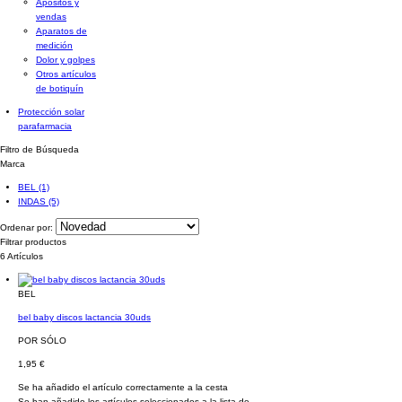
Apósitos y
vendas
Aparatos de
medición
Dolor y golpes
Otros artículos
de botiquín
Protección solar
parafarmacia
Filtro de Búsqueda
Marca
BEL
(1)
INDAS
(5)
Ordenar por:
Filtrar productos
6 Artículos
BEL
bel baby discos lactancia 30uds
POR SÓLO
1,95 €
Se ha añadido el artículo correctamente a la cesta
Se han añadido los artículos seleccionados a la lista de