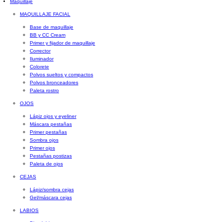
Maquillaje
MAQUILLAJE FACIAL
Base de maquillaje
BB y CC Cream
Primer y fijador de maquillaje
Corrector
Iluminador
Colorete
Polvos sueltos y compactos
Polvos bronceadores
Paleta rostro
OJOS
Lápiz ojos y eyeliner
Máscara pestañas
Primer pestañas
Sombra ojos
Primer ojos
Pestañas postizas
Paleta de ojos
CEJAS
Lápiz/sombra cejas
Gel/máscara cejas
LABIOS