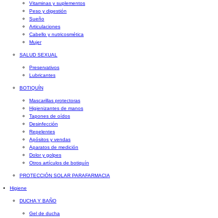
Vitaminas y suplementos
Peso y digestión
Sueño
Articulaciones
Cabello y nutricosmética
Mujer
SALUD SEXUAL
Preservativos
Lubricantes
BOTIQUÍN
Mascarillas protectoras
Higienizantes de manos
Tapones de oídos
Desinfección
Repelentes
Apósitos y vendas
Aparatos de medición
Dolor y golpes
Otros artículos de botiquín
PROTECCIÓN SOLAR PARAFARMACIA
Higiene
DUCHA Y BAÑO
Gel de ducha