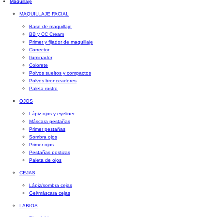
Maquillaje
MAQUILLAJE FACIAL
Base de maquillaje
BB y CC Cream
Primer y fijador de maquillaje
Corrector
Iluminador
Colorete
Polvos sueltos y compactos
Polvos bronceadores
Paleta rostro
OJOS
Lápiz ojos y eyeliner
Máscara pestañas
Primer pestañas
Sombra ojos
Primer ojos
Pestañas postizas
Paleta de ojos
CEJAS
Lápiz/sombra cejas
Gel/máscara cejas
LABIOS