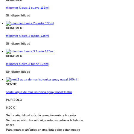
rhinomer fuerza 1 suave 115ml
Sin disponibilidad
RHINOMER
rhinomer fuerza 2 media 135ml
Sin disponibilidad
RHINOMER
rhinomer fuerza 3 fuerte 135ml
Sin disponibilidad
SENTI2
senti2 agua de mar isotonica spray nasal 100ml
POR SÓLO
6,50 €
Se ha añadido el artículo correctamente a la cesta
Se han añadido los artículos seleccionados a la lista de
deseo
Para guardar artículos en una lista debe estar logado