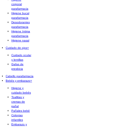
corporal
parafarmacia
Higiene bucal
parafarmacia
Desodorantes
parafarmacia
Higiene íntima
parafarmacia
Higiene nasal
Cuidado de ojos
+
Cuidado ocular
y lentillas
Gafas de
presbicia
Cabello parafarmacia
Bebés y embarazo
+
Higiene y
cuidado bebés
Toallitas y
cremas de
pañal
Pañales bebé
Colonias
infantiles
Embarazo y