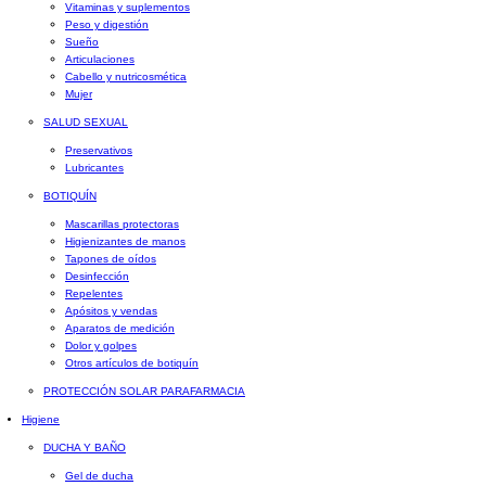
Vitaminas y suplementos
Peso y digestión
Sueño
Articulaciones
Cabello y nutricosmética
Mujer
SALUD SEXUAL
Preservativos
Lubricantes
BOTIQUÍN
Mascarillas protectoras
Higienizantes de manos
Tapones de oídos
Desinfección
Repelentes
Apósitos y vendas
Aparatos de medición
Dolor y golpes
Otros artículos de botiquín
PROTECCIÓN SOLAR PARAFARMACIA
Higiene
DUCHA Y BAÑO
Gel de ducha