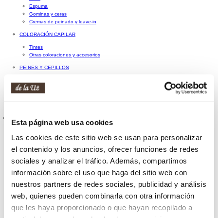
Espuma
Gominas y ceras
Cremas de peinado y leave-in
COLORACIÓN CAPILAR
Tintes
Otras coloraciones y accesorios
PEINES Y CEPILLOS
PLANCHAS Y OTRAS HERRAMIENTAS
ACCESORIOS PARA EL PELO
MÉTODO CURLY
Hombre
Esta página web usa cookies
PERFUMES DE HOMBRE
Las cookies de este sitio web se usan para personalizar
COSMÉTICA FACIAL MASCULINA
el contenido y los anuncios, ofrecer funciones de redes
LIMPIEZA FACIAL MASCULINA
sociales y analizar el tráfico. Además, compartimos
COFRES DE COSMÉTICA FACIAL MASCULINA
información sobre el uso que haga del sitio web con
COSMÉTICA CORPORAL MASCULINA
nuestros partners de redes sociales, publicidad y análisis
COFRES DE COSMÉTICA CORPORAL MASCULINA
web, quienes pueden combinarla con otra información
que les haya proporcionado o que hayan recopilado a
HIGIENE MASCULINA