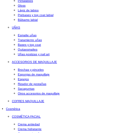
Pintalabios
Gloss
Lápiz de labios
Prebases y top coat labial
Bálsamo labial
UÑAS
Esmalte uñas
Tratamiento uñas
Bases y top coat
Quitaesmaltes
Uñas postizas y nail art
ACCESORIOS DE MAQUILLAJE
Brochas y pinceles
Esponjas de maquillaje
Espejos
Rizador de pestañas
Sacapuntas
Otros accesorios de maquillaje
COFRES MAQUILLAJE
Cosmética
COSMÉTICA FACIAL
Crema antiedad
Crema hidratante