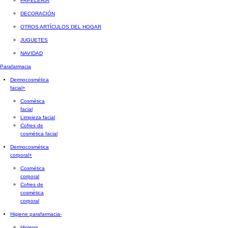
PAPELERÍA
DECORACIÓN
OTROS ARTÍCULOS DEL HOGAR
JUGUETES
NAVIDAD
Parafarmacia
Dermocosmética
facial
+
Cosmética
facial
Limpieza facial
Cofres de
cosmética facial
Dermocosmética
corporal
+
Cosmética
corporal
Cofres de
cosmética
corporal
Higiene parafarmacia
-
Higiene