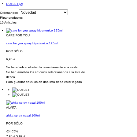
OUTLET
(2)
Ordenar por:
Filtrar productos
10 Artículos
CARE FOR YOU
care for you spray hipertonico 125ml
POR SÓLO
6,95 €
Se ha añadido el artículo correctamente a la cesta
Se han añadido los artículos seleccionados a la lista de
deseo
Para guardar artículos en una lista debe estar logado
ALVITA
alvita spray nasal 100ml
POR SÓLO
-24.65%
7,95 €
5,99 €