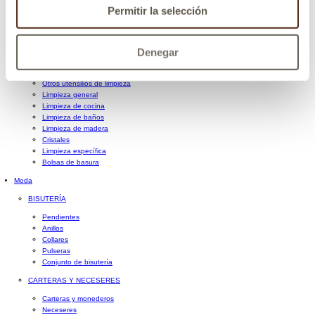
Papel higiénico
Permitir la selección
Papel higiénico húmedo
LIMPIEZA
Lavavajillas
Denegar
Lavadora
Guantes, bayetas y estropajos
Otros utensilios de limpieza
Limpieza general
Limpieza de cocina
Limpieza de baños
Limpieza de madera
Cristales
Limpieza específica
Bolsas de basura
Moda
BISUTERÍA
Pendientes
Anillos
Collares
Pulseras
Conjunto de bisutería
CARTERAS Y NECESERES
Carteras y monederos
Neceseres