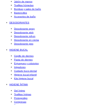
Jabón de manos
Toallitas húmedas
Bombas y sales de baño
Bastoncillos
Accesorios de baño
DESODORANTES
Desodorante spray
Desodorante stick
Desodorante roll-on
Desodorante en crema
Desodorante pies
HIGIENE BUCAL
Cepillo de dientes
Pasta de dientes
Enjuagues y colutorios
Irrigadores
Cuidado buco-dental
Higiene bucal infantil
Kits higiene bucal
HIGIENE ÍNTIMA
Gel íntimo
Toallitas íntimas
Protegeslips
Compresas