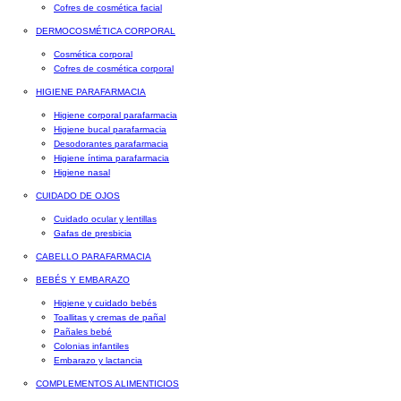
Cofres de cosmética facial
DERMOCOSMÉTICA CORPORAL
Cosmética corporal
Cofres de cosmética corporal
HIGIENE PARAFARMACIA
Higiene corporal parafarmacia
Higiene bucal parafarmacia
Desodorantes parafarmacia
Higiene íntima parafarmacia
Higiene nasal
CUIDADO DE OJOS
Cuidado ocular y lentillas
Gafas de presbicia
CABELLO PARAFARMACIA
BEBÉS Y EMBARAZO
Higiene y cuidado bebés
Toallitas y cremas de pañal
Pañales bebé
Colonias infantiles
Embarazo y lactancia
COMPLEMENTOS ALIMENTICIOS