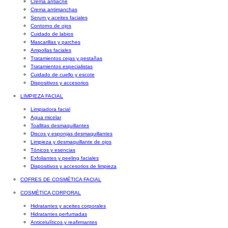
Crema antiacné
Crema antimanchas
Serum y aceites faciales
Contorno de ojos
Cuidado de labios
Mascarillas y parches
Ampollas faciales
Tratamientos cejas y pestañas
Tratamientos especialistas
Cuidado de cuello y escote
Dispositivos y accesorios
LIMPIEZA FACIAL
Limpiadora facial
Agua micelar
Toallitas desmaquillantes
Discos y esponjas desmaquillantes
Limpieza y desmaquillante de ojos
Tónicos y esencias
Exfoliantes y peeling faciales
Dispositivos y accesorios de limpieza
COFRES DE COSMÉTICA FACIAL
COSMÉTICA CORPORAL
Hidratantes y aceites corporales
Hidratantes perfumadas
Anticelulíticos y reafirmantes