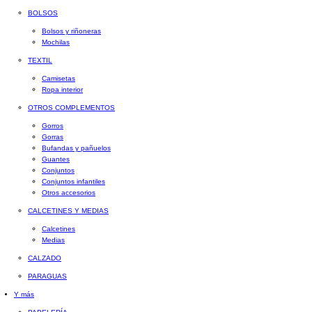
BOLSOS
Bolsos y riñoneras
Mochilas
TEXTIL
Camisetas
Ropa interior
OTROS COMPLEMENTOS
Gorros
Gorras
Bufandas y pañuelos
Guantes
Conjuntos
Conjuntos infantiles
Otros accesorios
CALCETINES Y MEDIAS
Calcetines
Medias
CALZADO
PARAGUAS
Y más