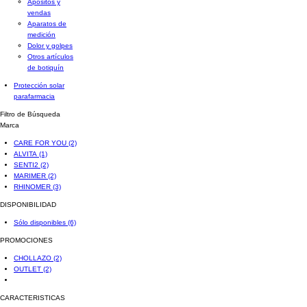
Apósitos y
vendas
Aparatos de
medición
Dolor y golpes
Otros artículos
de botiquín
Protección solar
parafarmacia
Filtro de Búsqueda
Marca
CARE FOR YOU
(2)
ALVITA
(1)
SENTI2
(2)
MARIMER
(2)
RHINOMER
(3)
DISPONIBILIDAD
Sólo disponibles
(6)
PROMOCIONES
CHOLLAZO
(2)
OUTLET
(2)
CARACTERISTICAS