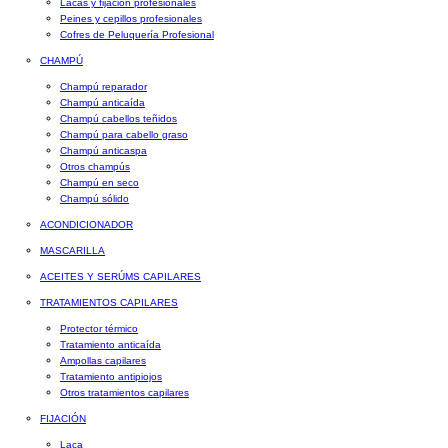
Lacas y fijación profesionales
Peines y cepillos profesionales
Cofres de Peluquería Profesional
CHAMPÚ
Champú reparador
Champú anticaída
Champú cabellos teñidos
Champú para cabello graso
Champú anticaspa
Otros champús
Champú en seco
Champú sólido
ACONDICIONADOR
MASCARILLA
ACEITES Y SERÚMS CAPILARES
TRATAMIENTOS CAPILARES
Protector térmico
Tratamiento anticaída
Ampollas capilares
Tratamiento antipiojos
Otros tratamientos capilares
FIJACIÓN
Laca