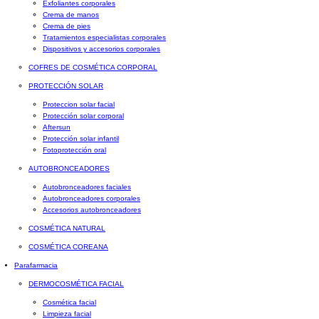
Exfoliantes corporales
Crema de manos
Crema de pies
Tratamientos especialistas corporales
Dispositivos y accesorios corporales
COFRES DE COSMÉTICA CORPORAL
PROTECCIÓN SOLAR
Proteccion solar facial
Protección solar corporal
Aftersun
Protección solar infantil
Fotoprotección oral
AUTOBRONCEADORES
Autobronceadores faciales
Autobronceadores corporales
Accesorios autobronceadores
COSMÉTICA NATURAL
COSMÉTICA COREANA
Parafarmacia
DERMOCOSMÉTICA FACIAL
Cosmética facial
Limpieza facial