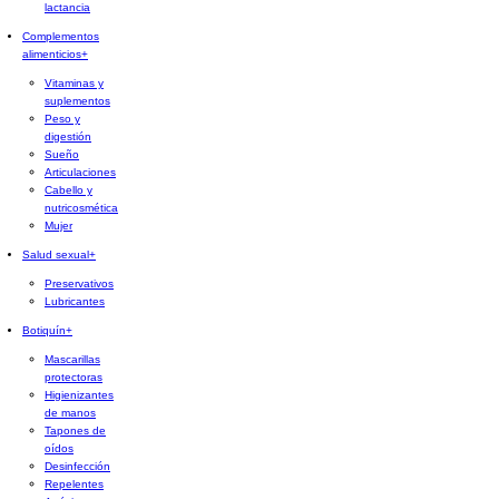
lactancia
Complementos
alimenticios
+
Vitaminas y
suplementos
Peso y
digestión
Sueño
Articulaciones
Cabello y
nutricosmética
Mujer
Salud sexual
+
Preservativos
Lubricantes
Botiquín
+
Mascarillas
protectoras
Higienizantes
de manos
Tapones de
oídos
Desinfección
Repelentes