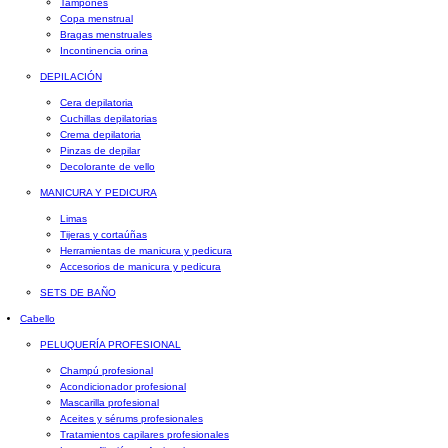
Tampones
Copa menstrual
Bragas menstruales
Incontinencia orina
DEPILACIÓN
Cera depilatoria
Cuchillas depilatorias
Crema depilatoria
Pinzas de depilar
Decolorante de vello
MANICURA Y PEDICURA
Limas
Tijeras y cortaúñas
Herramientas de manicura y pedicura
Accesorios de manicura y pedicura
SETS DE BAÑO
Cabello
PELUQUERÍA PROFESIONAL
Champú profesional
Acondicionador profesional
Mascarilla profesional
Aceites y sérums profesionales
Tratamientos capilares profesionales