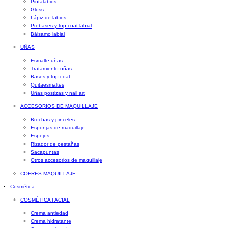
Pintalabios
Gloss
Lápiz de labios
Prebases y top coat labial
Bálsamo labial
UÑAS
Esmalte uñas
Tratamiento uñas
Bases y top coat
Quitaesmaltes
Uñas postizas y nail art
ACCESORIOS DE MAQUILLAJE
Brochas y pinceles
Esponjas de maquillaje
Espejos
Rizador de pestañas
Sacapuntas
Otros accesorios de maquillaje
COFRES MAQUILLAJE
Cosmética
COSMÉTICA FACIAL
Crema antiedad
Crema hidratante