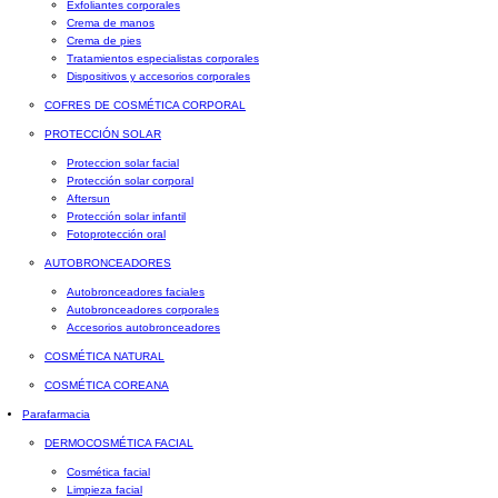
Exfoliantes corporales
Crema de manos
Crema de pies
Tratamientos especialistas corporales
Dispositivos y accesorios corporales
COFRES DE COSMÉTICA CORPORAL
PROTECCIÓN SOLAR
Proteccion solar facial
Protección solar corporal
Aftersun
Protección solar infantil
Fotoprotección oral
AUTOBRONCEADORES
Autobronceadores faciales
Autobronceadores corporales
Accesorios autobronceadores
COSMÉTICA NATURAL
COSMÉTICA COREANA
Parafarmacia
DERMOCOSMÉTICA FACIAL
Cosmética facial
Limpieza facial