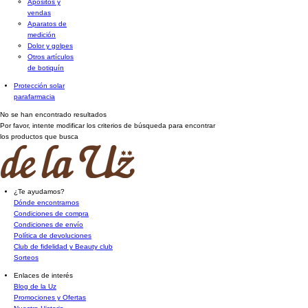
Apósitos y
vendas
Aparatos de
medición
Dolor y golpes
Otros artículos
de botiquín
Protección solar
parafarmacia
No se han encontrado resultados
Por favor, intente modificar los criterios de búsqueda para encontrar
los productos que busca
¿Te ayudamos?
Dónde encontrarnos
Condiciones de compra
Condiciones de envío
Política de devoluciones
Club de fidelidad y Beauty club
Sorteos
Enlaces de interés
Blog de la Uz
Promociones y Ofertas