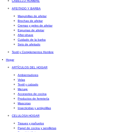
CABELLO HOMBRE
AFEITADO Y BARBA
Maquinillas de afeitar
Brochas de afeitar
Cremas y geles de afeitar
Espumas de afeitar
After-shave
Cuidado de la barba
Sets de afeitado
Textil y Complementos Hombre
Hogar
ARTÍCULOS DEL HOGAR
Ambientadores
Velas
Textil y calzado
Menaje
Accesorios de cocina
Productos de ferretería
Mascotas
Insecticidas y antipolillas
CELULOSA HOGAR
Tissues y pañuelos
Papel de cocina y servilletas