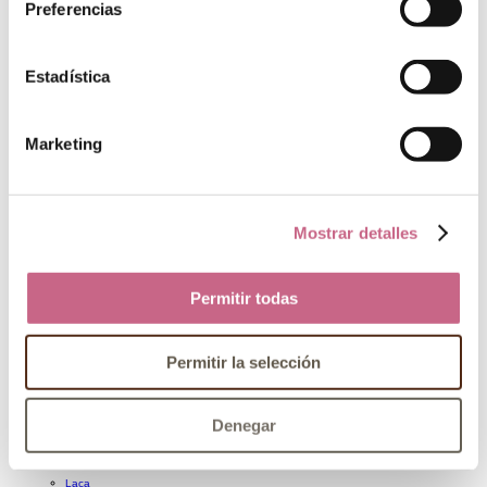
Lacas y fijación profesionales
Preferencias
Peines y cepillos profesionales
Cofres de Peluquería Profesional
CHAMPÚ
Estadística
Champú reparador
Champú anticaída
Champú cabellos teñidos
Marketing
Champú para cabello graso
Champú anticaspa
Otros champús
Champú en seco
Champú sólido
Mostrar detalles
ACONDICIONADOR
MASCARILLA
Permitir todas
ACEITES Y SERÚMS CAPILARES
TRATAMIENTOS CAPILARES
Protector térmico
Permitir la selección
Tratamiento anticaída
Ampollas capilares
Tratamiento antipiojos
Denegar
Otros tratamientos capilares
FIJACIÓN
Laca