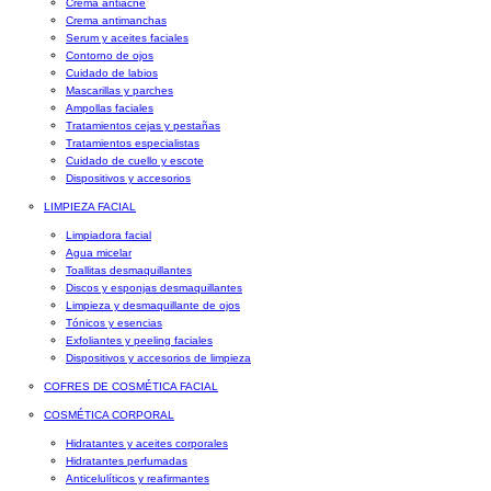
Crema antiacné
Crema antimanchas
Serum y aceites faciales
Contorno de ojos
Cuidado de labios
Mascarillas y parches
Ampollas faciales
Tratamientos cejas y pestañas
Tratamientos especialistas
Cuidado de cuello y escote
Dispositivos y accesorios
LIMPIEZA FACIAL
Limpiadora facial
Agua micelar
Toallitas desmaquillantes
Discos y esponjas desmaquillantes
Limpieza y desmaquillante de ojos
Tónicos y esencias
Exfoliantes y peeling faciales
Dispositivos y accesorios de limpieza
COFRES DE COSMÉTICA FACIAL
COSMÉTICA CORPORAL
Hidratantes y aceites corporales
Hidratantes perfumadas
Anticelulíticos y reafirmantes