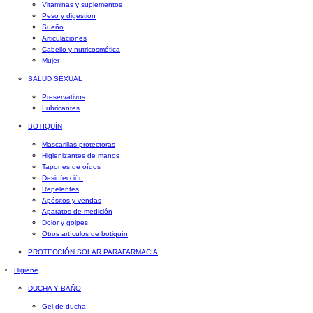
Vitaminas y suplementos
Peso y digestión
Sueño
Articulaciones
Cabello y nutricosmética
Mujer
SALUD SEXUAL
Preservativos
Lubricantes
BOTIQUÍN
Mascarillas protectoras
Higienizantes de manos
Tapones de oídos
Desinfección
Repelentes
Apósitos y vendas
Aparatos de medición
Dolor y golpes
Otros artículos de botiquín
PROTECCIÓN SOLAR PARAFARMACIA
Higiene
DUCHA Y BAÑO
Gel de ducha