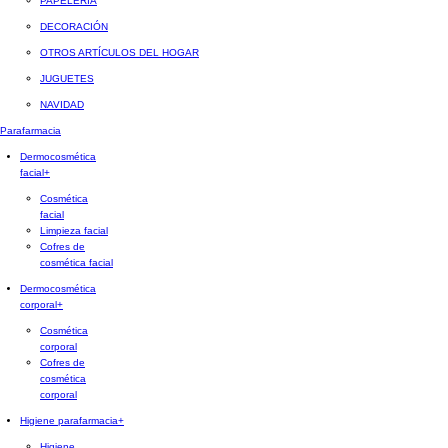
PAPELERÍA
DECORACIÓN
OTROS ARTÍCULOS DEL HOGAR
JUGUETES
NAVIDAD
Parafarmacia
Dermocosmética
facial
+
Cosmética
facial
Limpieza facial
Cofres de
cosmética facial
Dermocosmética
corporal
+
Cosmética
corporal
Cofres de
cosmética
corporal
Higiene parafarmacia
+
Higiene