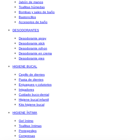
Jabón de manos
Toallitas húmedas
Bombas y sales de baño
Bastoncillos
Accesorios de baño
DESODORANTES
Desodorante spray
Desodorante stick
Desodorante roll-on
Desodorante en crema
Desodorante pies
HIGIENE BUCAL
Cepillo de dientes
Pasta de dientes
Enjuagues y colutorios
Irrigadores
Cuidado buco-dental
Higiene bucal infantil
Kits higiene bucal
HIGIENE ÍNTIMA
Gel íntimo
Toallitas íntimas
Protegeslips
Compresas