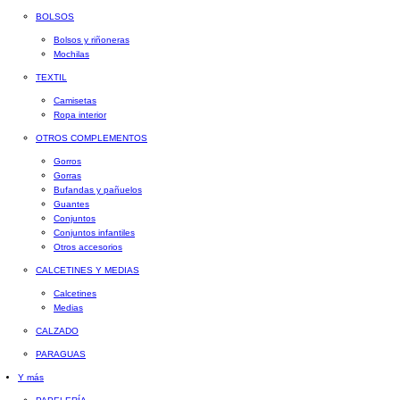
BOLSOS
Bolsos y riñoneras
Mochilas
TEXTIL
Camisetas
Ropa interior
OTROS COMPLEMENTOS
Gorros
Gorras
Bufandas y pañuelos
Guantes
Conjuntos
Conjuntos infantiles
Otros accesorios
CALCETINES Y MEDIAS
Calcetines
Medias
CALZADO
PARAGUAS
Y más