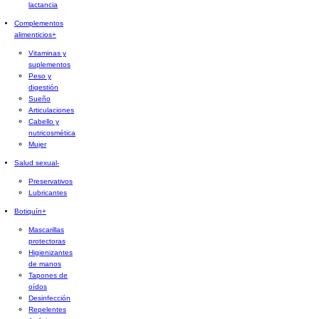
lactancia
Complementos
alimenticios
+
Vitaminas y
suplementos
Peso y
digestión
Sueño
Articulaciones
Cabello y
nutricosmética
Mujer
Salud sexual
-
Preservativos
Lubricantes
Botiquín
+
Mascarillas
protectoras
Higienizantes
de manos
Tapones de
oídos
Desinfección
Repelentes