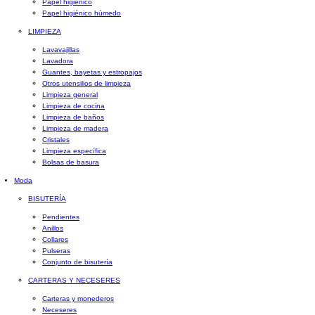
Papel higiénico
Papel higiénico húmedo
LIMPIEZA
Lavavajillas
Lavadora
Guantes, bayetas y estropajos
Otros utensilios de limpieza
Limpieza general
Limpieza de cocina
Limpieza de baños
Limpieza de madera
Cristales
Limpieza específica
Bolsas de basura
Moda
BISUTERÍA
Pendientes
Anillos
Collares
Pulseras
Conjunto de bisutería
CARTERAS Y NECESERES
Carteras y monederos
Neceseres