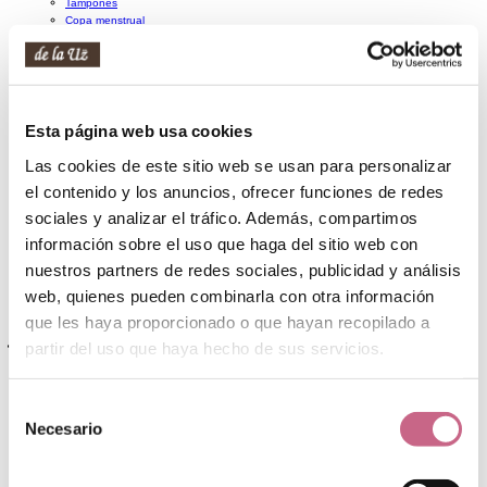
Tampones
Copa menstrual
Bragas menstruales
Incontinencia orina
DEPILACIÓN
Cera depilatoria
Esta página web usa cookies
Cuchillas depilatorias
Crema depilatoria
Las cookies de este sitio web se usan para personalizar
Pinzas de depilar
Decolorante de vello
el contenido y los anuncios, ofrecer funciones de redes
MANICURA Y PEDICURA
sociales y analizar el tráfico. Además, compartimos
Limas
información sobre el uso que haga del sitio web con
Tijeras y cortaúñas
nuestros partners de redes sociales, publicidad y análisis
Herramientas de manicura y pedicura
Accesorios de manicura y pedicura
web, quienes pueden combinarla con otra información
SETS DE BAÑO
que les haya proporcionado o que hayan recopilado a
partir del uso que haya hecho de sus servicios.
Cabello
PELUQUERÍA PROFESIONAL
Champú profesional
Selección
Acondicionador profesional
Necesario
de
Mascarilla profesional
Aceites y sérums profesionales
consentimiento
Tratamientos capilares profesionales