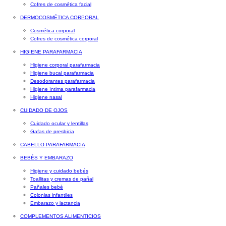
Cofres de cosmética facial
DERMOCOSMÉTICA CORPORAL
Cosmética corporal
Cofres de cosmética corporal
HIGIENE PARAFARMACIA
Higiene corporal parafarmacia
Higiene bucal parafarmacia
Desodorantes parafarmacia
Higiene íntima parafarmacia
Higiene nasal
CUIDADO DE OJOS
Cuidado ocular y lentillas
Gafas de presbicia
CABELLO PARAFARMACIA
BEBÉS Y EMBARAZO
Higiene y cuidado bebés
Toallitas y cremas de pañal
Pañales bebé
Colonias infantiles
Embarazo y lactancia
COMPLEMENTOS ALIMENTICIOS