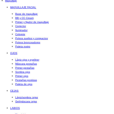
Maquillaje
MAQUILLAJE FACIAL
Base de maquillaje
BB y CC Cream
Primer y fijador de maquillaje
Corrector
Iluminador
Colorete
Polvos sueltos y compactos
Polvos bronceadores
Paleta rostro
OJOS
Lápiz ojos y eyeliner
Máscara pestañas
Primer pestañas
Sombra ojos
Primer ojos
Pestañas postizas
Paleta de ojos
CEJAS
Lápiz/sombra cejas
Gel/máscara cejas
LABIOS