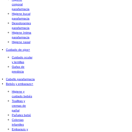
corporal
parafarmacia
Higiene bucal
parafarmacia
Desodorantes
parafarmacia
Higiene íntima
parafarmacia
Higiene nasal
Cuidado de ojos
+
Cuidado ocular
y lentillas
Gafas de
presbicia
Cabello parafarmacia
Bebés y embarazo
+
Higiene y
cuidado bebés
Toallitas y
cremas de
pañal
Pañales bebé
Colonias
infantiles
Embarazo y