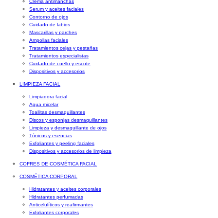
Crema antimanchas
Serum y aceites faciales
Contorno de ojos
Cuidado de labios
Mascarillas y parches
Ampollas faciales
Tratamientos cejas y pestañas
Tratamientos especialistas
Cuidado de cuello y escote
Dispositivos y accesorios
LIMPIEZA FACIAL
Limpiadora facial
Agua micelar
Toallitas desmaquillantes
Discos y esponjas desmaquillantes
Limpieza y desmaquillante de ojos
Tónicos y esencias
Exfoliantes y peeling faciales
Dispositivos y accesorios de limpieza
COFRES DE COSMÉTICA FACIAL
COSMÉTICA CORPORAL
Hidratantes y aceites corporales
Hidratantes perfumadas
Anticelulíticos y reafirmantes
Exfoliantes corporales