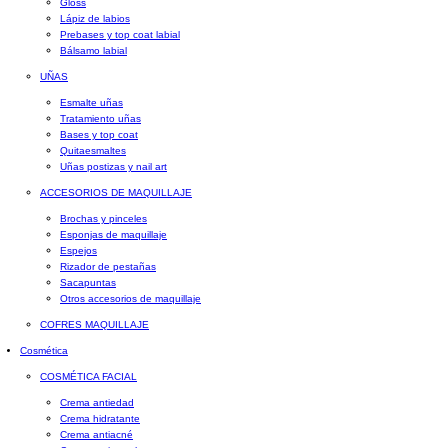
Gloss
Lápiz de labios
Prebases y top coat labial
Bálsamo labial
UÑAS
Esmalte uñas
Tratamiento uñas
Bases y top coat
Quitaesmaltes
Uñas postizas y nail art
ACCESORIOS DE MAQUILLAJE
Brochas y pinceles
Esponjas de maquillaje
Espejos
Rizador de pestañas
Sacapuntas
Otros accesorios de maquillaje
COFRES MAQUILLAJE
Cosmética
COSMÉTICA FACIAL
Crema antiedad
Crema hidratante
Crema antiacné