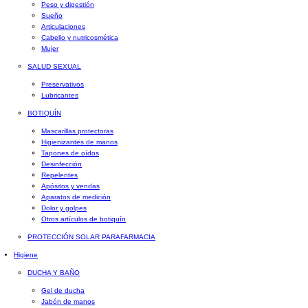
Peso y digestión
Sueño
Articulaciones
Cabello y nutricosmética
Mujer
SALUD SEXUAL
Preservativos
Lubricantes
BOTIQUÍN
Mascarillas protectoras
Higienizantes de manos
Tapones de oídos
Desinfección
Repelentes
Apósitos y vendas
Aparatos de medición
Dolor y golpes
Otros artículos de botiquín
PROTECCIÓN SOLAR PARAFARMACIA
Higiene
DUCHA Y BAÑO
Gel de ducha
Jabón de manos