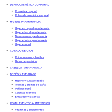
DERMOCOSMÉTICA CORPORAL
Cosmética corporal
Cofres de cosmética corporal
HIGIENE PARAFARMACIA
Higiene corporal parafarmacia
Higiene bucal parafarmacia
Desodorantes parafarmacia
Higiene íntima parafarmacia
Higiene nasal
CUIDADO DE OJOS
Cuidado ocular y lentillas
Gafas de presbicia
CABELLO PARAFARMACIA
BEBÉS Y EMBARAZO
Higiene y cuidado bebés
Toallitas y cremas de pañal
Pañales bebé
Colonias infantiles
Embarazo y lactancia
COMPLEMENTOS ALIMENTICIOS
Vitaminas y suplementos