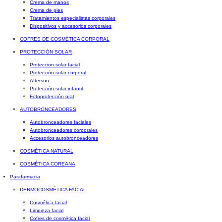
Crema de manos
Crema de pies
Tratamientos especialistas corporales
Dispositivos y accesorios corporales
COFRES DE COSMÉTICA CORPORAL
PROTECCIÓN SOLAR
Proteccion solar facial
Protección solar corporal
Aftersun
Protección solar infantil
Fotoprotección oral
AUTOBRONCEADORES
Autobronceadores faciales
Autobronceadores corporales
Accesorios autobronceadores
COSMÉTICA NATURAL
COSMÉTICA COREANA
Parafarmacia
DERMOCOSMÉTICA FACIAL
Cosmética facial
Limpieza facial
Cofres de cosmética facial