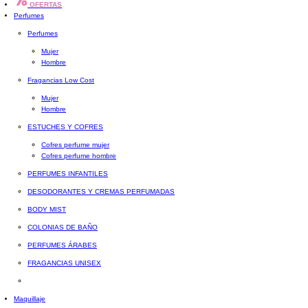
OFERTAS
Perfumes
Perfumes
Mujer
Hombre
Fragancias Low Cost
Mujer
Hombre
ESTUCHES Y COFRES
Cofres perfume mujer
Cofres perfume hombre
PERFUMES INFANTILES
DESODORANTES Y CREMAS PERFUMADAS
BODY MIST
COLONIAS DE BAÑO
PERFUMES ÁRABES
FRAGANCIAS UNISEX
Maquillaje