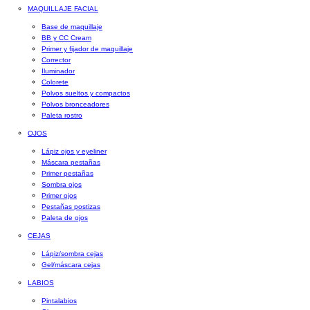
MAQUILLAJE FACIAL
Base de maquillaje
BB y CC Cream
Primer y fijador de maquillaje
Corrector
Iluminador
Colorete
Polvos sueltos y compactos
Polvos bronceadores
Paleta rostro
OJOS
Lápiz ojos y eyeliner
Máscara pestañas
Primer pestañas
Sombra ojos
Primer ojos
Pestañas postizas
Paleta de ojos
CEJAS
Lápiz/sombra cejas
Gel/máscara cejas
LABIOS
Pintalabios