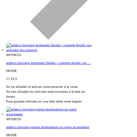
ARTDECO
artdeco bronzing iluminador lIquido y colorete lIquido con ...
DESDE
17,25 €
Se ha añadido el artículo correctamente a la cesta
Se han añadido los artículos seleccionados a la lista de
deseo
Para guardar artículos en una lista debe estar logado
ARTDECO
artdeco bronzing polvos iluminadores en polvo recargables
DESDE