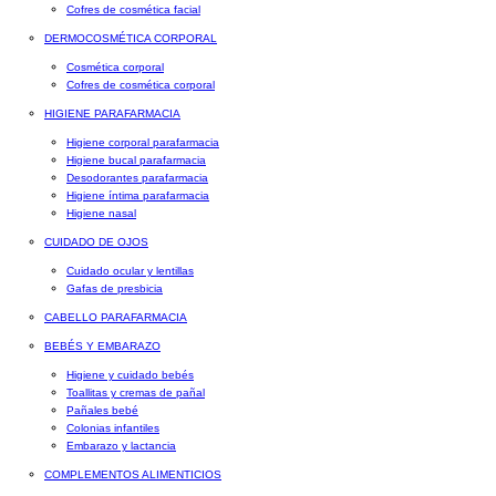
Cofres de cosmética facial
DERMOCOSMÉTICA CORPORAL
Cosmética corporal
Cofres de cosmética corporal
HIGIENE PARAFARMACIA
Higiene corporal parafarmacia
Higiene bucal parafarmacia
Desodorantes parafarmacia
Higiene íntima parafarmacia
Higiene nasal
CUIDADO DE OJOS
Cuidado ocular y lentillas
Gafas de presbicia
CABELLO PARAFARMACIA
BEBÉS Y EMBARAZO
Higiene y cuidado bebés
Toallitas y cremas de pañal
Pañales bebé
Colonias infantiles
Embarazo y lactancia
COMPLEMENTOS ALIMENTICIOS