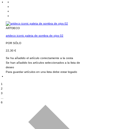
ARTDECO
artdeco iconic paleta de sombra de ojos 02
POR SÓLO
22,30 €
Se ha añadido el artículo correctamente a la cesta
Se han añadido los artículos seleccionados a la lista de
deseo
Para guardar artículos en una lista debe estar logado
1
2
3
...
6