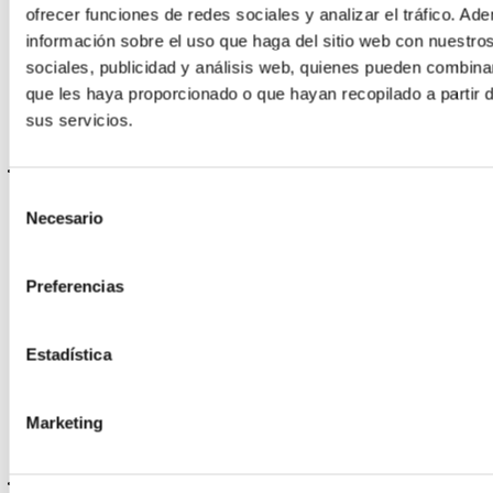
artdeco stick blush
ofrecer funciones de redes sociales y analizar el tráfico. 
DESDE
información sobre el uso que haga del sitio web con nuestro
11,50 €
sociales, publicidad y análisis web, quienes pueden combina
Se ha añadido el artículo correctamente a la cesta
que les haya proporcionado o que hayan recopilado a partir 
Se han añadido los artículos seleccionados a la lista de
sus servicios.
deseo
Para guardar artículos en una lista debe estar logado
Selección
Necesario
de
consentimiento
Preferencias
ARTDECO
artdeco stick bronzer
POR SÓLO
Estadística
11,50 €
Se ha añadido el artículo correctamente a la cesta
Marketing
Se han añadido los artículos seleccionados a la lista de
deseo
Para guardar artículos en una lista debe estar logado