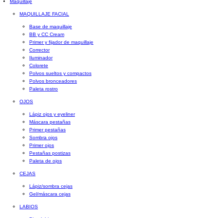
Maquillaje
MAQUILLAJE FACIAL
Base de maquillaje
BB y CC Cream
Primer y fijador de maquillaje
Corrector
Iluminador
Colorete
Polvos sueltos y compactos
Polvos bronceadores
Paleta rostro
OJOS
Lápiz ojos y eyeliner
Máscara pestañas
Primer pestañas
Sombra ojos
Primer ojos
Pestañas postizas
Paleta de ojos
CEJAS
Lápiz/sombra cejas
Gel/máscara cejas
LABIOS