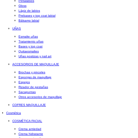
Pintalabios
Gloss
Lápiz de labios
Prebases y top coat labial
Bálsamo labial
UÑAS
Esmalte uñas
Tratamiento uñas
Bases y top coat
Quitaesmaltes
Uñas postizas y nail art
ACCESORIOS DE MAQUILLAJE
Brochas y pinceles
Esponjas de maquillaje
Espejos
Rizador de pestañas
Sacapuntas
Otros accesorios de maquillaje
COFRES MAQUILLAJE
Cosmética
COSMÉTICA FACIAL
Crema antiedad
Crema hidratante