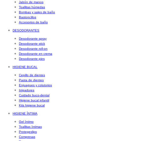
Jabón de manos
Toallitas húmedas
Bombas y sales de baño
Bastoncillos
Accesorios de baño
DESODORANTES
Desodorante spray
Desodorante stick
Desodorante roll-on
Desodorante en crema
Desodorante pies
HIGIENE BUCAL
Cepillo de dientes
Pasta de dientes
Enjuagues y colutorios
Irrigadores
Cuidado buco-dental
Higiene bucal infantil
Kits higiene bucal
HIGIENE ÍNTIMA
Gel íntimo
Toallitas íntimas
Protegeslips
Compresas