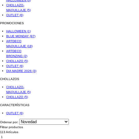
HALLOWEEN
(3)
CHOLLAZO-
MAQUILLAJE
(5)
OUTLET
(6)
PROMOCIONES
HALLOWEEN
(1)
BLUE MONDAY
(97)
ARTDECO
MAQUILLAJE
(18)
ARTDECO
BRONZING
(2)
CHOLLAZO
(5)
OUTLET
(6)
DIA MADRE 2026
(3)
CHOLLAZOS
CHOLLAZO-
MAQUILLAJE
(5)
CHOLLAZO
(5)
CARACTERÍSTICAS
OUTLET
(6)
Ordenar por:
Filtrar productos
113 Artículos
1