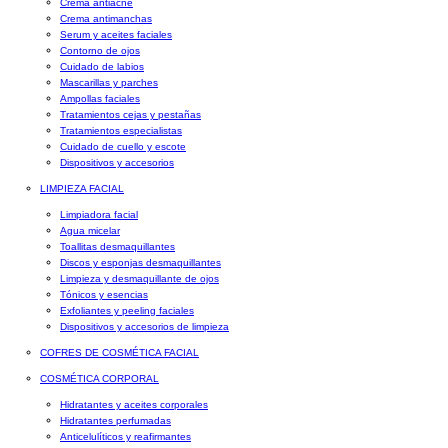
Crema antiacné
Crema antimanchas
Serum y aceites faciales
Contorno de ojos
Cuidado de labios
Mascarillas y parches
Ampollas faciales
Tratamientos cejas y pestañas
Tratamientos especialistas
Cuidado de cuello y escote
Dispositivos y accesorios
LIMPIEZA FACIAL
Limpiadora facial
Agua micelar
Toallitas desmaquillantes
Discos y esponjas desmaquillantes
Limpieza y desmaquillante de ojos
Tónicos y esencias
Exfoliantes y peeling faciales
Dispositivos y accesorios de limpieza
COFRES DE COSMÉTICA FACIAL
COSMÉTICA CORPORAL
Hidratantes y aceites corporales
Hidratantes perfumadas
Anticelulíticos y reafirmantes