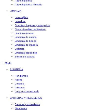
Papel higiénico
Papel higiénico húmedo
LIMPIEZA
Lavavajillas
Lavadora
Guantes, bayetas y estropajos
Otros utensilios de limpieza
Limpieza general
Limpieza de cocina
Limpieza de baños
Limpieza de madera
Cristales
Limpieza específica
Bolsas de basura
Moda
BISUTERÍA
Pendientes
Anillos
Collares
Pulseras
Conjunto de bisutería
CARTERAS Y NECESERES
Carteras y monederos
Neceseres