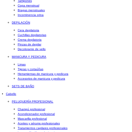
Tampones
Copa menstrual
Bragas menstruales
Incontinencia orina
DEPILACIÓN
Cera depilatoria
Cuchillas depilatorias
Crema depilatoria
Pinzas de depilar
Decolorante de vello
MANICURA Y PEDICURA
Limas
Tijeras y cortaúñas
Herramientas de manicura y pedicura
Accesorios de manicura y pedicura
SETS DE BAÑO
Cabello
PELUQUERÍA PROFESIONAL
Champú profesional
Acondicionador profesional
Mascarilla profesional
Aceites y sérums profesionales
Tratamientos capilares profesionales