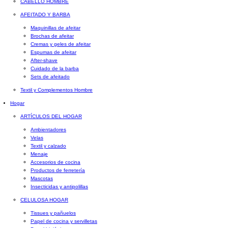
CABELLO HOMBRE
AFEITADO Y BARBA
Maquinillas de afeitar
Brochas de afeitar
Cremas y geles de afeitar
Espumas de afeitar
After-shave
Cuidado de la barba
Sets de afeitado
Textil y Complementos Hombre
Hogar
ARTÍCULOS DEL HOGAR
Ambientadores
Velas
Textil y calzado
Menaje
Accesorios de cocina
Productos de ferretería
Mascotas
Insecticidas y antipolillas
CELULOSA HOGAR
Tissues y pañuelos
Papel de cocina y servilletas