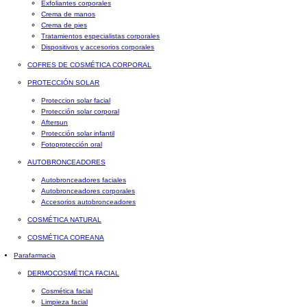
Exfoliantes corporales
Crema de manos
Crema de pies
Tratamientos especialistas corporales
Dispositivos y accesorios corporales
COFRES DE COSMÉTICA CORPORAL
PROTECCIÓN SOLAR
Proteccion solar facial
Protección solar corporal
Aftersun
Protección solar infantil
Fotoprotección oral
AUTOBRONCEADORES
Autobronceadores faciales
Autobronceadores corporales
Accesorios autobronceadores
COSMÉTICA NATURAL
COSMÉTICA COREANA
Parafarmacia
DERMOCOSMÉTICA FACIAL
Cosmética facial
Limpieza facial