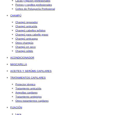
Lacas y fijación profesionales
Peines y cepillos profesionales
Cofres de Peluquería Profesional
CHAMPÚ
Champú reparador
Champú anticaída
Champú cabellos teñidos
Champú para cabello graso
Champú anticaspa
Otros champús
Champú en seco
Champú sólido
ACONDICIONADOR
MASCARILLA
ACEITES Y SERÚMS CAPILARES
TRATAMIENTOS CAPILARES
Protector térmico
Tratamiento anticaída
Ampollas capilares
Tratamiento antipiojos
Otros tratamientos capilares
FIJACIÓN
Laca