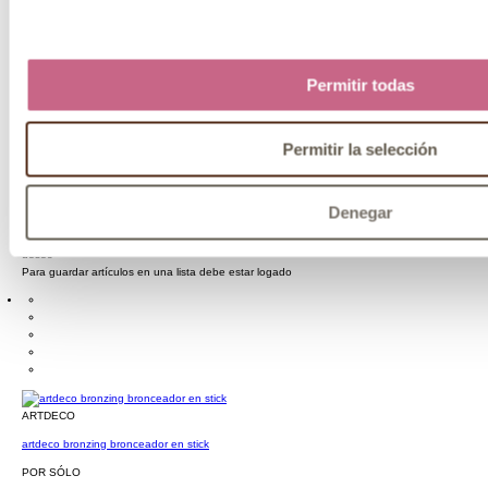
Permitir todas
ARTDECO
artdeco stick glow nº 3
Permitir la selección
POR SÓLO
11,50 €
Denegar
Se ha añadido el artículo correctamente a la cesta
Se han añadido los artículos seleccionados a la lista de
deseo
Para guardar artículos en una lista debe estar logado
ARTDECO
artdeco bronzing bronceador en stick
POR SÓLO