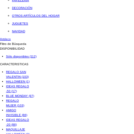
PAPELERÍA
DECORACIÓN
OTROS ARTÍCULOS DEL HOGAR
JUGUETES
NAVIDAD
Artdeco
Filtro de Búsqueda
DISPONIBILIDAD
Sólo disponibles
(112)
CARACTERISTICAS
REGALO SAN
VALENTIN
(103)
HALLOWEEN
(1)
IDEAS REGALO
-50
(17)
BLUE MONDAY
(97)
REGALO
MUJER
(103)
AMIGO
INVISIBLE
(86)
IDEAS REGALO
-20
(86)
MAQUILLAJE