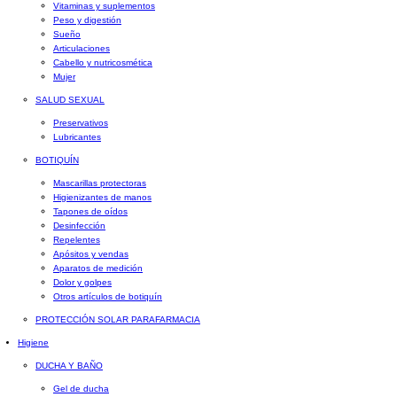
Vitaminas y suplementos
Peso y digestión
Sueño
Articulaciones
Cabello y nutricosmética
Mujer
SALUD SEXUAL
Preservativos
Lubricantes
BOTIQUÍN
Mascarillas protectoras
Higienizantes de manos
Tapones de oídos
Desinfección
Repelentes
Apósitos y vendas
Aparatos de medición
Dolor y golpes
Otros artículos de botiquín
PROTECCIÓN SOLAR PARAFARMACIA
Higiene
DUCHA Y BAÑO
Gel de ducha