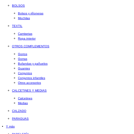
BOLSOS
Bolsos y riñoneras
Mochilas
TEXTIL
Camisetas
Ropa interior
OTROS COMPLEMENTOS
Gorros
Gorras
Bufandas y pañuelos
Guantes
Conjuntos
Conjuntos infantiles
Otros accesorios
CALCETINES Y MEDIAS
Calcetines
Medias
CALZADO
PARAGUAS
Y más