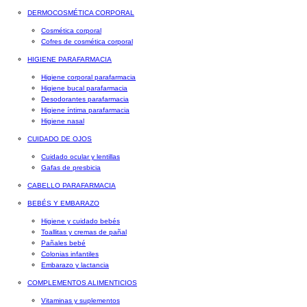
DERMOCOSMÉTICA CORPORAL
Cosmética corporal
Cofres de cosmética corporal
HIGIENE PARAFARMACIA
Higiene corporal parafarmacia
Higiene bucal parafarmacia
Desodorantes parafarmacia
Higiene íntima parafarmacia
Higiene nasal
CUIDADO DE OJOS
Cuidado ocular y lentillas
Gafas de presbicia
CABELLO PARAFARMACIA
BEBÉS Y EMBARAZO
Higiene y cuidado bebés
Toallitas y cremas de pañal
Pañales bebé
Colonias infantiles
Embarazo y lactancia
COMPLEMENTOS ALIMENTICIOS
Vitaminas y suplementos