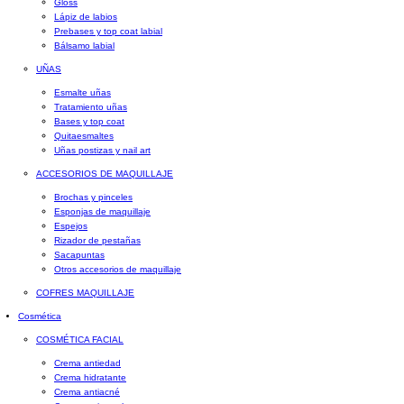
Gloss
Lápiz de labios
Prebases y top coat labial
Bálsamo labial
UÑAS
Esmalte uñas
Tratamiento uñas
Bases y top coat
Quitaesmaltes
Uñas postizas y nail art
ACCESORIOS DE MAQUILLAJE
Brochas y pinceles
Esponjas de maquillaje
Espejos
Rizador de pestañas
Sacapuntas
Otros accesorios de maquillaje
COFRES MAQUILLAJE
Cosmética
COSMÉTICA FACIAL
Crema antiedad
Crema hidratante
Crema antiacné