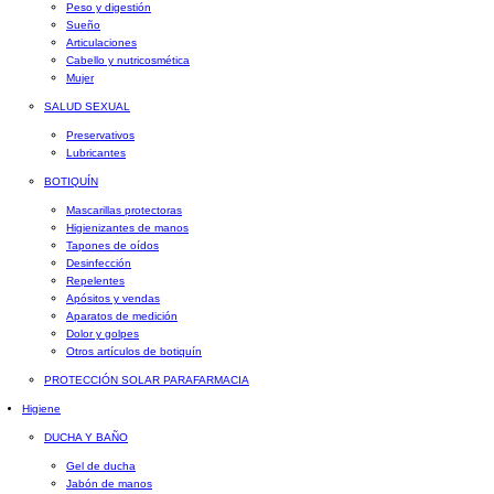
Peso y digestión
Sueño
Articulaciones
Cabello y nutricosmética
Mujer
SALUD SEXUAL
Preservativos
Lubricantes
BOTIQUÍN
Mascarillas protectoras
Higienizantes de manos
Tapones de oídos
Desinfección
Repelentes
Apósitos y vendas
Aparatos de medición
Dolor y golpes
Otros artículos de botiquín
PROTECCIÓN SOLAR PARAFARMACIA
Higiene
DUCHA Y BAÑO
Gel de ducha
Jabón de manos