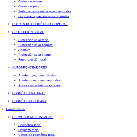
Crema de manos
Crema de pies
Tratamientos especialistas corporales
Dispositivos y accesorios corporales
COFRES DE COSMÉTICA CORPORAL
PROTECCIÓN SOLAR
Proteccion solar facial
Protección solar corporal
Aftersun
Protección solar infantil
Fotoprotección oral
AUTOBRONCEADORES
Autobronceadores faciales
Autobronceadores corporales
Accesorios autobronceadores
COSMÉTICA NATURAL
COSMÉTICA COREANA
Parafarmacia
DERMOCOSMÉTICA FACIAL
Cosmética facial
Limpieza facial
Cofres de cosmética facial