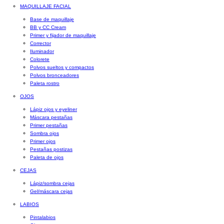
MAQUILLAJE FACIAL
Base de maquillaje
BB y CC Cream
Primer y fijador de maquillaje
Corrector
Iluminador
Colorete
Polvos sueltos y compactos
Polvos bronceadores
Paleta rostro
OJOS
Lápiz ojos y eyeliner
Máscara pestañas
Primer pestañas
Sombra ojos
Primer ojos
Pestañas postizas
Paleta de ojos
CEJAS
Lápiz/sombra cejas
Gel/máscara cejas
LABIOS
Pintalabios