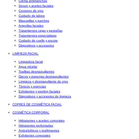
Crema antimanchas
Serum y aceites faciales
Contorno de ojos
Cuidado de labios
Mascarillas y parches
Ampollas faciales
Tratamientos cejas y pestañas
Tratamientos especialistas
Cuidado de cuello y escote
Dispositivos y accesorios
LIMPIEZA FACIAL
Limpiadora facial
Agua micelar
Toallitas desmaquillantes
Discos y esponjas desmaquillantes
Limpieza y desmaquillante de ojos
Tónicos y esencias
Exfoliantes y peeling faciales
Dispositivos y accesorios de limpieza
COFRES DE COSMÉTICA FACIAL
COSMÉTICA CORPORAL
Hidratantes y aceites corporales
Hidratantes perfumadas
Anticelulíticos y reafirmantes
Exfoliantes corporales