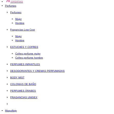
OFERTAS
Perfumes
Perfumes
Mujer
Hombre
Fragancias Low Cost
Mujer
Hombre
ESTUCHES Y COFRES
Cofres perfume mujer
Cofres perfume hombre
PERFUMES INFANTILES
DESODORANTES Y CREMAS PERFUMADAS
BODY MIST
COLONIAS DE BAÑO
PERFUMES ÁRABES
FRAGANCIAS UNISEX
Maquillaje