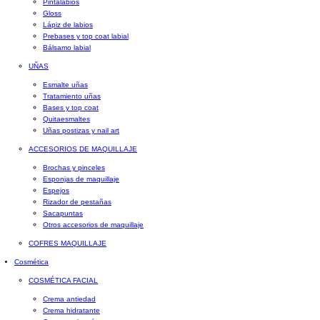
Pintalabios
Gloss
Lápiz de labios
Prebases y top coat labial
Bálsamo labial
UÑAS
Esmalte uñas
Tratamiento uñas
Bases y top coat
Quitaesmaltes
Uñas postizas y nail art
ACCESORIOS DE MAQUILLAJE
Brochas y pinceles
Esponjas de maquillaje
Espejos
Rizador de pestañas
Sacapuntas
Otros accesorios de maquillaje
COFRES MAQUILLAJE
Cosmética
COSMÉTICA FACIAL
Crema antiedad
Crema hidratante