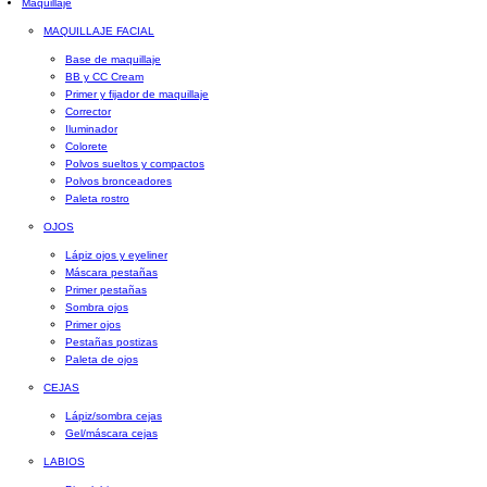
Maquillaje
MAQUILLAJE FACIAL
Base de maquillaje
BB y CC Cream
Primer y fijador de maquillaje
Corrector
Iluminador
Colorete
Polvos sueltos y compactos
Polvos bronceadores
Paleta rostro
OJOS
Lápiz ojos y eyeliner
Máscara pestañas
Primer pestañas
Sombra ojos
Primer ojos
Pestañas postizas
Paleta de ojos
CEJAS
Lápiz/sombra cejas
Gel/máscara cejas
LABIOS