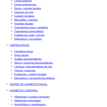
Crema antiacné
Crema antimanchas
Serum y aceites faciales
Contorno de ojos
Cuidado de labios
Mascarillas y parches
Ampollas faciales
Tratamientos cejas y pestañas
Tratamientos especialistas
Cuidado de cuello y escote
Dispositivos y accesorios
LIMPIEZA FACIAL
Limpiadora facial
Agua micelar
Toallitas desmaquillantes
Discos y esponjas desmaquillantes
Limpieza y desmaquillante de ojos
Tónicos y esencias
Exfoliantes y peeling faciales
Dispositivos y accesorios de limpieza
COFRES DE COSMÉTICA FACIAL
COSMÉTICA CORPORAL
Hidratantes y aceites corporales
Hidratantes perfumadas
Anticelulíticos y reafirmantes