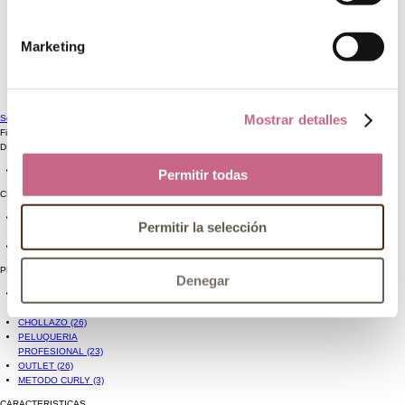
PAPELERÍA
DECORACIÓN
Marketing
OTROS ARTÍCULOS DEL HOGAR
JUGUETES
NAVIDAD
Mostrar detalles
Sebastian professional
Filtro de Búsqueda
DISPONIBILIDAD
Sólo disponibles
(23)
Permitir todas
CHOLLAZOS
CHOLLAZO-
Permitir la selección
CABELLO
(26)
CHOLLAZO
(26)
PROMOCIONES
Denegar
CHOLLAZO-
CABELLO
(26)
CHOLLAZO
(26)
PELUQUERIA
PROFESIONAL
(23)
OUTLET
(26)
METODO CURLY
(3)
CARACTERISTICAS