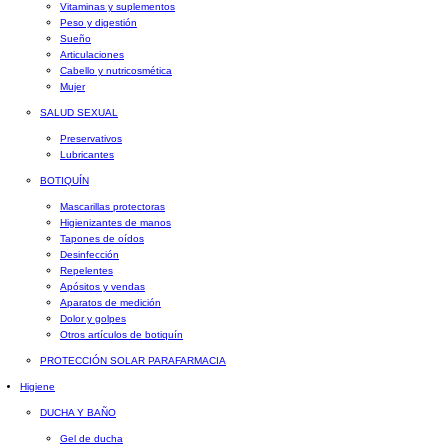
Vitaminas y suplementos
Peso y digestión
Sueño
Articulaciones
Cabello y nutricosmética
Mujer
SALUD SEXUAL
Preservativos
Lubricantes
BOTIQUÍN
Mascarillas protectoras
Higienizantes de manos
Tapones de oídos
Desinfección
Repelentes
Apósitos y vendas
Aparatos de medición
Dolor y golpes
Otros artículos de botiquín
PROTECCIÓN SOLAR PARAFARMACIA
Higiene
DUCHA Y BAÑO
Gel de ducha