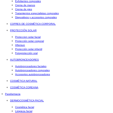
Exfoliantes corporales
Crema de manos
Crema de pies
Tratamientos especialistas corporales
Dispositivos y accesorios corporales
COFRES DE COSMÉTICA CORPORAL
PROTECCIÓN SOLAR
Proteccion solar facial
Protección solar corporal
Aftersun
Protección solar infantil
Fotoprotección oral
AUTOBRONCEADORES
Autobronceadores faciales
Autobronceadores corporales
Accesorios autobronceadores
COSMÉTICA NATURAL
COSMÉTICA COREANA
Parafarmacia
DERMOCOSMÉTICA FACIAL
Cosmética facial
Limpieza facial