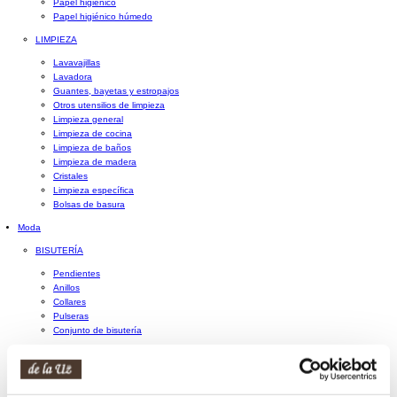
Papel higiénico
Papel higiénico húmedo
LIMPIEZA
Lavavajillas
Lavadora
Guantes, bayetas y estropajos
Otros utensilios de limpieza
Limpieza general
Limpieza de cocina
Limpieza de baños
Limpieza de madera
Cristales
Limpieza específica
Bolsas de basura
Moda
BISUTERÍA
Pendientes
Anillos
Collares
Pulseras
Conjunto de bisutería
CARTERAS Y NECESERES
Carteras y monederos
Neceseres