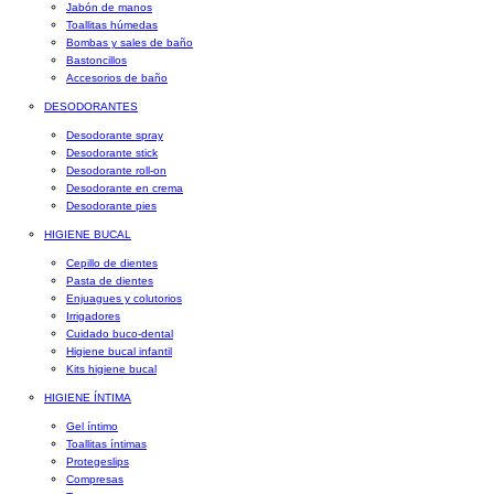
Jabón de manos
Toallitas húmedas
Bombas y sales de baño
Bastoncillos
Accesorios de baño
DESODORANTES
Desodorante spray
Desodorante stick
Desodorante roll-on
Desodorante en crema
Desodorante pies
HIGIENE BUCAL
Cepillo de dientes
Pasta de dientes
Enjuagues y colutorios
Irrigadores
Cuidado buco-dental
Higiene bucal infantil
Kits higiene bucal
HIGIENE ÍNTIMA
Gel íntimo
Toallitas íntimas
Protegeslips
Compresas