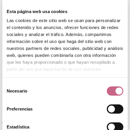
BOLSOS
Esta página web usa cookies
Bolsos y riñoneras
Mochilas
Las cookies de este sitio web se usan para personalizar
TEXTIL
el contenido y los anuncios, ofrecer funciones de redes
Camisetas
sociales y analizar el tráfico. Además, compartimos
Ropa interior
información sobre el uso que haga del sitio web con
OTROS COMPLEMENTOS
nuestros partners de redes sociales, publicidad y análisis
Gorros
web, quienes pueden combinarla con otra información
Gorras
que les haya proporcionado o que hayan recopilado a
Bufandas y pañuelos
Guantes
partir del uso que haya hecho de sus servicios.
Conjuntos
Conjuntos infantiles
Otros accesorios
Selección
CALCETINES Y MEDIAS
Necesario
de
Calcetines
consentimiento
Medias
CALZADO
Preferencias
PARAGUAS
Y más
Estadística