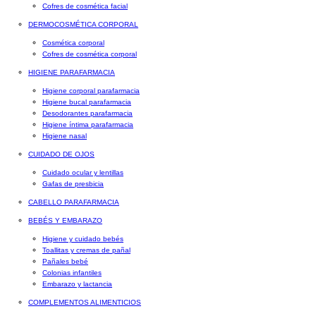
Cofres de cosmética facial
DERMOCOSMÉTICA CORPORAL
Cosmética corporal
Cofres de cosmética corporal
HIGIENE PARAFARMACIA
Higiene corporal parafarmacia
Higiene bucal parafarmacia
Desodorantes parafarmacia
Higiene íntima parafarmacia
Higiene nasal
CUIDADO DE OJOS
Cuidado ocular y lentillas
Gafas de presbicia
CABELLO PARAFARMACIA
BEBÉS Y EMBARAZO
Higiene y cuidado bebés
Toallitas y cremas de pañal
Pañales bebé
Colonias infantiles
Embarazo y lactancia
COMPLEMENTOS ALIMENTICIOS