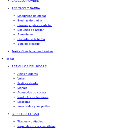
CABELLO HOMBRE
AFEITADO Y BARBA
Maquinillas de afeitar
Brochas de afeitar
Cremas y geles de afeitar
Espumas de afeitar
After-shave
Cuidado de la barba
Sets de afeitado
Textil y Complementos Hombre
Hogar
ARTÍCULOS DEL HOGAR
Ambientadores
Velas
Textil y calzado
Menaje
Accesorios de cocina
Productos de ferretería
Mascotas
Insecticidas y antipolillas
CELULOSA HOGAR
Tissues y pañuelos
Papel de cocina y servilletas