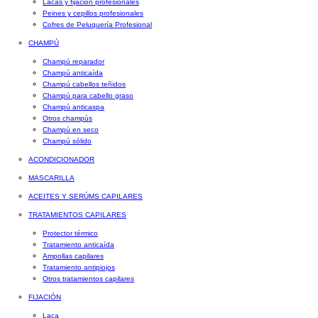
Lacas y fijación profesionales
Peines y cepillos profesionales
Cofres de Peluquería Profesional
CHAMPÚ
Champú reparador
Champú anticaída
Champú cabellos teñidos
Champú para cabello graso
Champú anticaspa
Otros champús
Champú en seco
Champú sólido
ACONDICIONADOR
MASCARILLA
ACEITES Y SERÚMS CAPILARES
TRATAMIENTOS CAPILARES
Protector térmico
Tratamiento anticaída
Ampollas capilares
Tratamiento antipiojos
Otros tratamientos capilares
FIJACIÓN
Laca