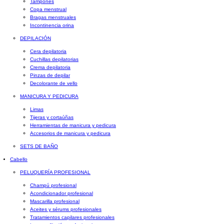
Tampones
Copa menstrual
Bragas menstruales
Incontinencia orina
DEPILACIÓN
Cera depilatoria
Cuchillas depilatorias
Crema depilatoria
Pinzas de depilar
Decolorante de vello
MANICURA Y PEDICURA
Limas
Tijeras y cortaúñas
Herramientas de manicura y pedicura
Accesorios de manicura y pedicura
SETS DE BAÑO
Cabello
PELUQUERÍA PROFESIONAL
Champú profesional
Acondicionador profesional
Mascarilla profesional
Aceites y sérums profesionales
Tratamientos capilares profesionales