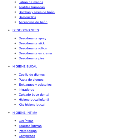
Jabón de manos
Toallitas húmedas
Bombas y sales de baño
Bastoncillos
Accesorios de baño
DESODORANTES
Desodorante spray
Desodorante stick
Desodorante roll-on
Desodorante en crema
Desodorante pies
HIGIENE BUCAL
Cepillo de dientes
Pasta de dientes
Enjuagues y colutorios
Irrigadores
Cuidado buco-dental
Higiene bucal infantil
Kits higiene bucal
HIGIENE ÍNTIMA
Gel íntimo
Toallitas íntimas
Protegeslips
Compresas