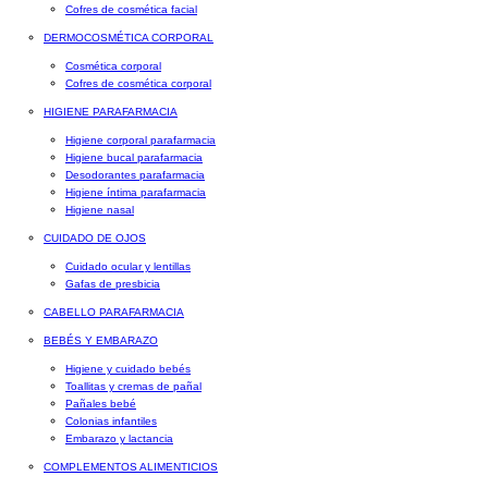
Cofres de cosmética facial
DERMOCOSMÉTICA CORPORAL
Cosmética corporal
Cofres de cosmética corporal
HIGIENE PARAFARMACIA
Higiene corporal parafarmacia
Higiene bucal parafarmacia
Desodorantes parafarmacia
Higiene íntima parafarmacia
Higiene nasal
CUIDADO DE OJOS
Cuidado ocular y lentillas
Gafas de presbicia
CABELLO PARAFARMACIA
BEBÉS Y EMBARAZO
Higiene y cuidado bebés
Toallitas y cremas de pañal
Pañales bebé
Colonias infantiles
Embarazo y lactancia
COMPLEMENTOS ALIMENTICIOS