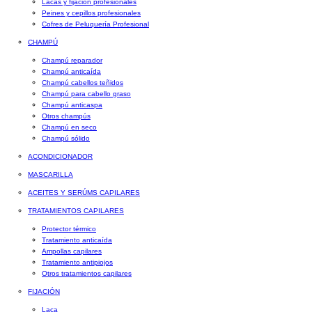
Lacas y fijación profesionales
Peines y cepillos profesionales
Cofres de Peluquería Profesional
CHAMPÚ
Champú reparador
Champú anticaída
Champú cabellos teñidos
Champú para cabello graso
Champú anticaspa
Otros champús
Champú en seco
Champú sólido
ACONDICIONADOR
MASCARILLA
ACEITES Y SERÚMS CAPILARES
TRATAMIENTOS CAPILARES
Protector térmico
Tratamiento anticaída
Ampollas capilares
Tratamiento antipiojos
Otros tratamientos capilares
FIJACIÓN
Laca