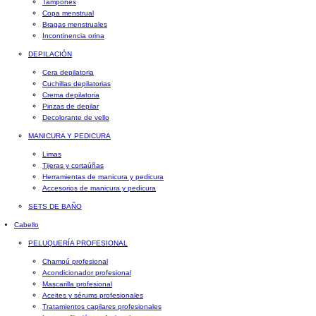
Tampones
Copa menstrual
Bragas menstruales
Incontinencia orina
DEPILACIÓN
Cera depilatoria
Cuchillas depilatorias
Crema depilatoria
Pinzas de depilar
Decolorante de vello
MANICURA Y PEDICURA
Limas
Tijeras y cortaúñas
Herramientas de manicura y pedicura
Accesorios de manicura y pedicura
SETS DE BAÑO
Cabello
PELUQUERÍA PROFESIONAL
Champú profesional
Acondicionador profesional
Mascarilla profesional
Aceites y sérums profesionales
Tratamientos capilares profesionales