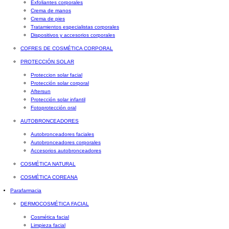
Exfoliantes corporales
Crema de manos
Crema de pies
Tratamientos especialistas corporales
Dispositivos y accesorios corporales
COFRES DE COSMÉTICA CORPORAL
PROTECCIÓN SOLAR
Proteccion solar facial
Protección solar corporal
Aftersun
Protección solar infantil
Fotoprotección oral
AUTOBRONCEADORES
Autobronceadores faciales
Autobronceadores corporales
Accesorios autobronceadores
COSMÉTICA NATURAL
COSMÉTICA COREANA
Parafarmacia
DERMOCOSMÉTICA FACIAL
Cosmética facial
Limpieza facial