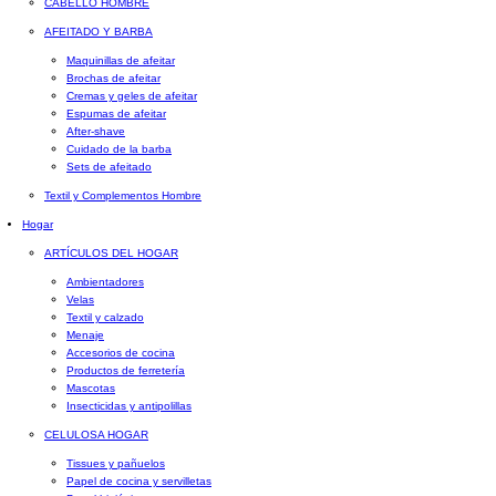
CABELLO HOMBRE
AFEITADO Y BARBA
Maquinillas de afeitar
Brochas de afeitar
Cremas y geles de afeitar
Espumas de afeitar
After-shave
Cuidado de la barba
Sets de afeitado
Textil y Complementos Hombre
Hogar
ARTÍCULOS DEL HOGAR
Ambientadores
Velas
Textil y calzado
Menaje
Accesorios de cocina
Productos de ferretería
Mascotas
Insecticidas y antipolillas
CELULOSA HOGAR
Tissues y pañuelos
Papel de cocina y servilletas