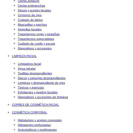
Crema antiacné
Crema antimanchas
Serum y aceites faciales
Contorno de ojos
Cuidado de labios
Mascarillas y parches
Ampollas faciales
Tratamientos cejas y pestañas
Tratamientos especialistas
Cuidado de cuello y escote
Dispositivos y accesorios
LIMPIEZA FACIAL
Limpiadora facial
Agua micelar
Toallitas desmaquillantes
Discos y esponjas desmaquillantes
Limpieza y desmaquillante de ojos
Tónicos y esencias
Exfoliantes y peeling faciales
Dispositivos y accesorios de limpieza
COFRES DE COSMÉTICA FACIAL
COSMÉTICA CORPORAL
Hidratantes y aceites corporales
Hidratantes perfumadas
Anticelulíticos y reafirmantes