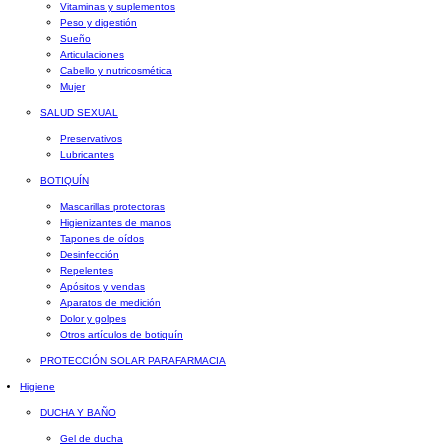
Vitaminas y suplementos
Peso y digestión
Sueño
Articulaciones
Cabello y nutricosmética
Mujer
SALUD SEXUAL
Preservativos
Lubricantes
BOTIQUÍN
Mascarillas protectoras
Higienizantes de manos
Tapones de oídos
Desinfección
Repelentes
Apósitos y vendas
Aparatos de medición
Dolor y golpes
Otros artículos de botiquín
PROTECCIÓN SOLAR PARAFARMACIA
Higiene
DUCHA Y BAÑO
Gel de ducha