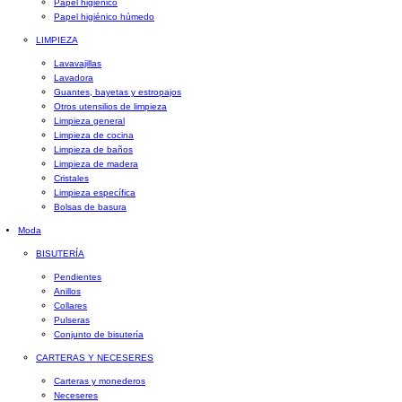
Papel higiénico
Papel higiénico húmedo
LIMPIEZA
Lavavajillas
Lavadora
Guantes, bayetas y estropajos
Otros utensilios de limpieza
Limpieza general
Limpieza de cocina
Limpieza de baños
Limpieza de madera
Cristales
Limpieza específica
Bolsas de basura
Moda
BISUTERÍA
Pendientes
Anillos
Collares
Pulseras
Conjunto de bisutería
CARTERAS Y NECESERES
Carteras y monederos
Neceseres