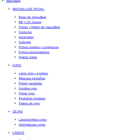
Maquillaje
MAQUILLAJE FACIAL
Base de maquillaje
BB y CC Cream
Primer y fijador de maquillaje
Corrector
Iluminador
Colorete
Polvos sueltos y compactos
Polvos bronceadores
Paleta rostro
OJOS
Lápiz ojos y eyeliner
Máscara pestañas
Primer pestañas
Sombra ojos
Primer ojos
Pestañas postizas
Paleta de ojos
CEJAS
Lápiz/sombra cejas
Gel/máscara cejas
LABIOS