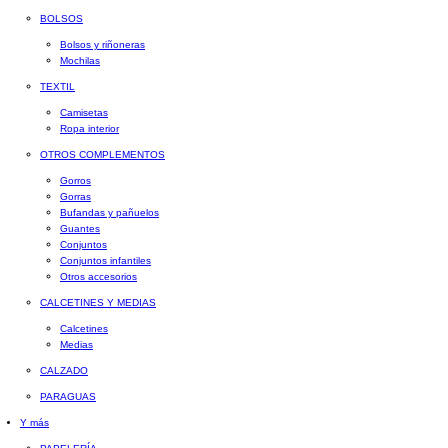
BOLSOS
Bolsos y riñoneras
Mochilas
TEXTIL
Camisetas
Ropa interior
OTROS COMPLEMENTOS
Gorros
Gorras
Bufandas y pañuelos
Guantes
Conjuntos
Conjuntos infantiles
Otros accesorios
CALCETINES Y MEDIAS
Calcetines
Medias
CALZADO
PARAGUAS
Y más