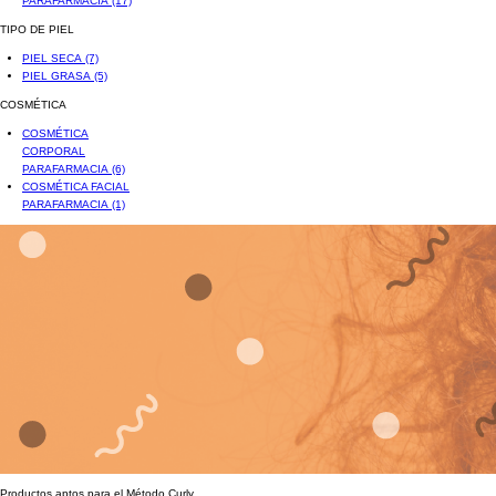
PARAFARMACIA
(17)
TIPO DE PIEL
PIEL SECA
(7)
PIEL GRASA
(5)
COSMÉTICA
COSMÉTICA
CORPORAL
PARAFARMACIA
(6)
COSMÉTICA FACIAL
PARAFARMACIA
(1)
Productos aptos para el Método Curly