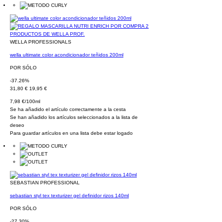
WELLA PROFESSIONALS
wella ultimate color acondicionador teñidos 200ml
POR SÓLO
-37.26%
31,80 €
19,95 €
7,98 €/100ml
Se ha añadido el artículo correctamente a la cesta
Se han añadido los artículos seleccionados a la lista de
deseo
Para guardar artículos en una lista debe estar logado
SEBASTIAN PROFESSIONAL
sebastian styl tex texturizer gel definidor rizos 140ml
POR SÓLO
-27.30%