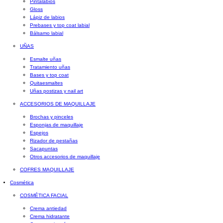
Pintalabios
Gloss
Lápiz de labios
Prebases y top coat labial
Bálsamo labial
UÑAS
Esmalte uñas
Tratamiento uñas
Bases y top coat
Quitaesmaltes
Uñas postizas y nail art
ACCESORIOS DE MAQUILLAJE
Brochas y pinceles
Esponjas de maquillaje
Espejos
Rizador de pestañas
Sacapuntas
Otros accesorios de maquillaje
COFRES MAQUILLAJE
Cosmética
COSMÉTICA FACIAL
Crema antiedad
Crema hidratante