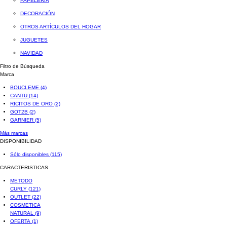
PAPELERÍA
DECORACIÓN
OTROS ARTÍCULOS DEL HOGAR
JUGUETES
NAVIDAD
Filtro de Búsqueda
Marca
BOUCLEME
(4)
CANTU
(14)
RICITOS DE ORO
(2)
GOT2B
(2)
GARNIER
(5)
Más marcas
DISPONIBILIDAD
Sólo disponibles
(115)
CARACTERISTICAS
METODO
CURLY
(121)
OUTLET
(22)
COSMETICA
NATURAL
(9)
OFERTA
(1)