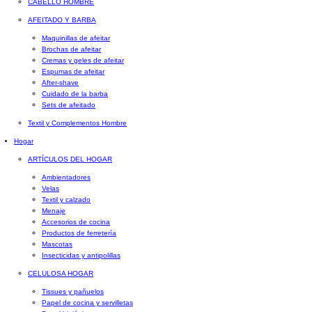
CABELLO HOMBRE
AFEITADO Y BARBA
Maquinillas de afeitar
Brochas de afeitar
Cremas y geles de afeitar
Espumas de afeitar
After-shave
Cuidado de la barba
Sets de afeitado
Textil y Complementos Hombre
Hogar
ARTÍCULOS DEL HOGAR
Ambientadores
Velas
Textil y calzado
Menaje
Accesorios de cocina
Productos de ferretería
Mascotas
Insecticidas y antipolillas
CELULOSA HOGAR
Tissues y pañuelos
Papel de cocina y servilletas