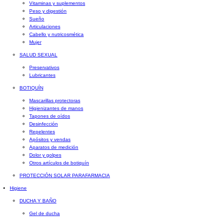
Vitaminas y suplementos
Peso y digestión
Sueño
Articulaciones
Cabello y nutricosmética
Mujer
SALUD SEXUAL
Preservativos
Lubricantes
BOTIQUÍN
Mascarillas protectoras
Higienizantes de manos
Tapones de oídos
Desinfección
Repelentes
Apósitos y vendas
Aparatos de medición
Dolor y golpes
Otros artículos de botiquín
PROTECCIÓN SOLAR PARAFARMACIA
Higiene
DUCHA Y BAÑO
Gel de ducha