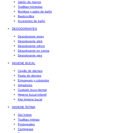
Jabón de manos
Toallitas húmedas
Bombas y sales de baño
Bastoncillos
Accesorios de baño
DESODORANTES
Desodorante spray
Desodorante stick
Desodorante roll-on
Desodorante en crema
Desodorante pies
HIGIENE BUCAL
Cepillo de dientes
Pasta de dientes
Enjuagues y colutorios
Irrigadores
Cuidado buco-dental
Higiene bucal infantil
Kits higiene bucal
HIGIENE ÍNTIMA
Gel íntimo
Toallitas íntimas
Protegeslips
Compresas