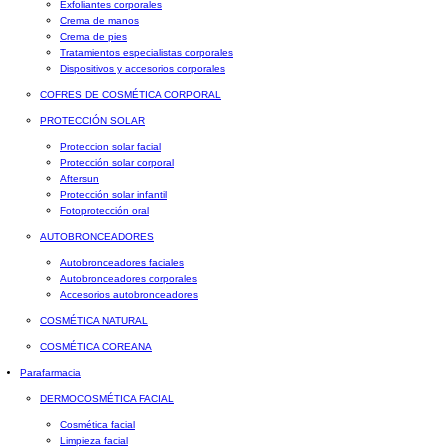
Exfoliantes corporales
Crema de manos
Crema de pies
Tratamientos especialistas corporales
Dispositivos y accesorios corporales
COFRES DE COSMÉTICA CORPORAL
PROTECCIÓN SOLAR
Proteccion solar facial
Protección solar corporal
Aftersun
Protección solar infantil
Fotoprotección oral
AUTOBRONCEADORES
Autobronceadores faciales
Autobronceadores corporales
Accesorios autobronceadores
COSMÉTICA NATURAL
COSMÉTICA COREANA
Parafarmacia
DERMOCOSMÉTICA FACIAL
Cosmética facial
Limpieza facial