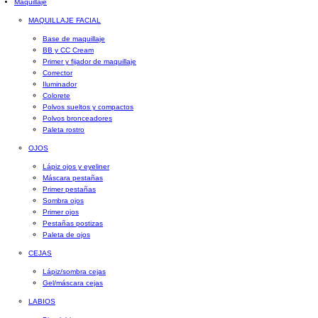
Maquillaje
MAQUILLAJE FACIAL
Base de maquillaje
BB y CC Cream
Primer y fijador de maquillaje
Corrector
Iluminador
Colorete
Polvos sueltos y compactos
Polvos bronceadores
Paleta rostro
OJOS
Lápiz ojos y eyeliner
Máscara pestañas
Primer pestañas
Sombra ojos
Primer ojos
Pestañas postizas
Paleta de ojos
CEJAS
Lápiz/sombra cejas
Gel/máscara cejas
LABIOS