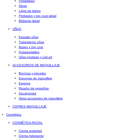
Pintalabios
Gloss
Lápiz de labios
Prebases y top coat labial
Bálsamo labial
UÑAS
Esmalte uñas
Tratamiento uñas
Bases y top coat
Quitaesmaltes
Uñas postizas y nail art
ACCESORIOS DE MAQUILLAJE
Brochas y pinceles
Esponjas de maquillaje
Espejos
Rizador de pestañas
Sacapuntas
Otros accesorios de maquillaje
COFRES MAQUILLAJE
Cosmética
COSMÉTICA FACIAL
Crema antiedad
Crema hidratante