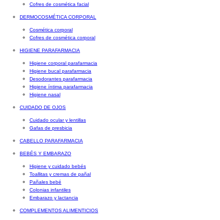
Cofres de cosmética facial
DERMOCOSMÉTICA CORPORAL
Cosmética corporal
Cofres de cosmética corporal
HIGIENE PARAFARMACIA
Higiene corporal parafarmacia
Higiene bucal parafarmacia
Desodorantes parafarmacia
Higiene íntima parafarmacia
Higiene nasal
CUIDADO DE OJOS
Cuidado ocular y lentillas
Gafas de presbicia
CABELLO PARAFARMACIA
BEBÉS Y EMBARAZO
Higiene y cuidado bebés
Toallitas y cremas de pañal
Pañales bebé
Colonias infantiles
Embarazo y lactancia
COMPLEMENTOS ALIMENTICIOS