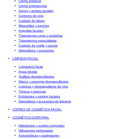
Crema antiacné
Crema antimanchas
Serum y aceites faciales
Contorno de ojos
Cuidado de labios
Mascarillas y parches
Ampollas faciales
Tratamientos cejas y pestañas
Tratamientos especialistas
Cuidado de cuello y escote
Dispositivos y accesorios
LIMPIEZA FACIAL
Limpiadora facial
Agua micelar
Toallitas desmaquillantes
Discos y esponjas desmaquillantes
Limpieza y desmaquillante de ojos
Tónicos y esencias
Exfoliantes y peeling faciales
Dispositivos y accesorios de limpieza
COFRES DE COSMÉTICA FACIAL
COSMÉTICA CORPORAL
Hidratantes y aceites corporales
Hidratantes perfumadas
Anticelulíticos y reafirmantes