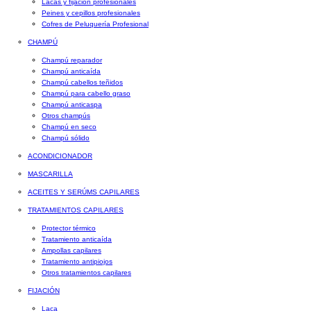
Lacas y fijación profesionales
Peines y cepillos profesionales
Cofres de Peluquería Profesional
CHAMPÚ
Champú reparador
Champú anticaída
Champú cabellos teñidos
Champú para cabello graso
Champú anticaspa
Otros champús
Champú en seco
Champú sólido
ACONDICIONADOR
MASCARILLA
ACEITES Y SERÚMS CAPILARES
TRATAMIENTOS CAPILARES
Protector térmico
Tratamiento anticaída
Ampollas capilares
Tratamiento antipiojos
Otros tratamientos capilares
FIJACIÓN
Laca