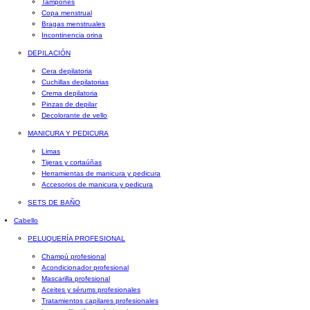
Tampones
Copa menstrual
Bragas menstruales
Incontinencia orina
DEPILACIÓN
Cera depilatoria
Cuchillas depilatorias
Crema depilatoria
Pinzas de depilar
Decolorante de vello
MANICURA Y PEDICURA
Limas
Tijeras y cortaúñas
Herramientas de manicura y pedicura
Accesorios de manicura y pedicura
SETS DE BAÑO
Cabello
PELUQUERÍA PROFESIONAL
Champú profesional
Acondicionador profesional
Mascarilla profesional
Aceites y sérums profesionales
Tratamientos capilares profesionales