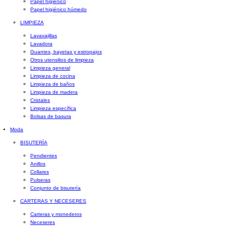
Papel higiénico
Papel higiénico húmedo
LIMPIEZA
Lavavajillas
Lavadora
Guantes, bayetas y estropajos
Otros utensilios de limpieza
Limpieza general
Limpieza de cocina
Limpieza de baños
Limpieza de madera
Cristales
Limpieza específica
Bolsas de basura
Moda
BISUTERÍA
Pendientes
Anillos
Collares
Pulseras
Conjunto de bisutería
CARTERAS Y NECESERES
Carteras y monederos
Neceseres