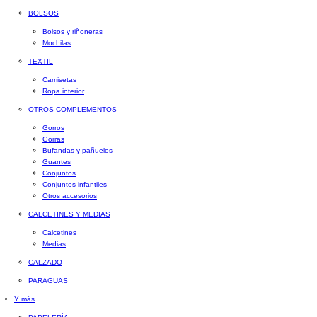
BOLSOS
Bolsos y riñoneras
Mochilas
TEXTIL
Camisetas
Ropa interior
OTROS COMPLEMENTOS
Gorros
Gorras
Bufandas y pañuelos
Guantes
Conjuntos
Conjuntos infantiles
Otros accesorios
CALCETINES Y MEDIAS
Calcetines
Medias
CALZADO
PARAGUAS
Y más