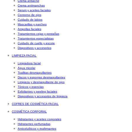
Crema antiacné
Crema antimanchas
Serum y aceites faciales
Contorno de ojos
Cuidado de labios
Mascarillas y parches
Ampollas faciales
Tratamientos cejas y pestañas
Tratamientos especialistas
Cuidado de cuello y escote
Dispositivos y accesorios
LIMPIEZA FACIAL
Limpiadora facial
Agua micelar
Toallitas desmaquillantes
Discos y esponjas desmaquillantes
Limpieza y desmaquillante de ojos
Tónicos y esencias
Exfoliantes y peeling faciales
Dispositivos y accesorios de limpieza
COFRES DE COSMÉTICA FACIAL
COSMÉTICA CORPORAL
Hidratantes y aceites corporales
Hidratantes perfumadas
Anticelulíticos y reafirmantes