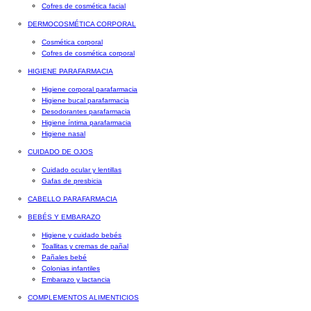
Cofres de cosmética facial
DERMOCOSMÉTICA CORPORAL
Cosmética corporal
Cofres de cosmética corporal
HIGIENE PARAFARMACIA
Higiene corporal parafarmacia
Higiene bucal parafarmacia
Desodorantes parafarmacia
Higiene íntima parafarmacia
Higiene nasal
CUIDADO DE OJOS
Cuidado ocular y lentillas
Gafas de presbicia
CABELLO PARAFARMACIA
BEBÉS Y EMBARAZO
Higiene y cuidado bebés
Toallitas y cremas de pañal
Pañales bebé
Colonias infantiles
Embarazo y lactancia
COMPLEMENTOS ALIMENTICIOS