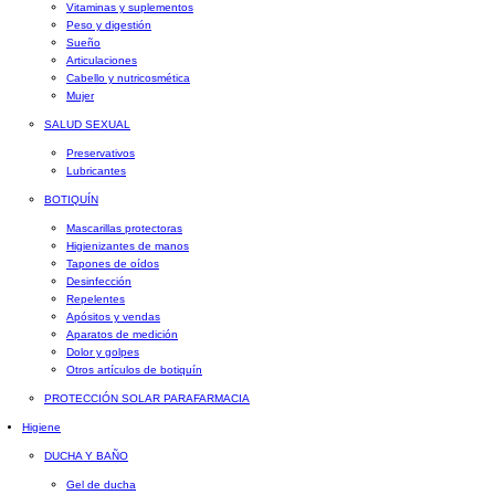
Vitaminas y suplementos
Peso y digestión
Sueño
Articulaciones
Cabello y nutricosmética
Mujer
SALUD SEXUAL
Preservativos
Lubricantes
BOTIQUÍN
Mascarillas protectoras
Higienizantes de manos
Tapones de oídos
Desinfección
Repelentes
Apósitos y vendas
Aparatos de medición
Dolor y golpes
Otros artículos de botiquín
PROTECCIÓN SOLAR PARAFARMACIA
Higiene
DUCHA Y BAÑO
Gel de ducha