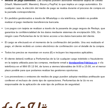
Medios de pago admitidos:
Las compras pueden abonarse mediante tarjeta de crédito
(Visa®, Mastercard®, Maestro), Bizum y PayPal, lo que implica un cargo automático. En
cualquier caso, la elección del medio de pago se realiza durante el proceso de compra en
la pantalla correspondiente.
En pedidos gestionados a través de WhatsApp o vía telefónica, también es posible
realizar el pago mediante transferencia bancaria.
Los pagos con tarjeta se realizan a través de la pasarela de pago segura de Redsys, que
garantiza la confidencialidad de los datos mediante sistemas de encriptación SSL. En
ningún caso Perfumerías de la Uz tiene acceso a los datos bancarios del cliente.
El cargo se efectuará en el momento de la confirmación del pedido. Una vez realizado el
pago, el cliente recibirá un correo electrónico de confirmación con el detalle de la compra.
Todos los precios se muestran en euros (€) e incluyen los impuestos aplicables.
El cliente deberá notificar a Perfumerías de la Uz cualquier cargo indebido o fraudulento
en la tarjeta utilizada para las compras, mediante email a
tiendaonline@delauz.es
o vía
telefónica en el 984 05 13 94, de lunes a viernes laborables de 9:00 a 15:00, en el menor
plazo posible para que podamos realizar las gestiones oportunas.
Los proveedores o emisores de medios de pago pueden adoptar medidas antifraude que
conlleven el rechazo de cierto tipo de operaciones. Perfumerías de la Uz no es
responsable de la aplicación de este tipo de políticas de seguridad.