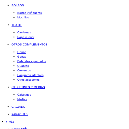
BOLSOS
Bolsos y riñoneras
Mochilas
TEXTIL
Camisetas
Ropa interior
OTROS COMPLEMENTOS
Gorros
Gorras
Bufandas y pañuelos
Guantes
Conjuntos
Conjuntos infantiles
Otros accesorios
CALCETINES Y MEDIAS
Calcetines
Medias
CALZADO
PARAGUAS
Y más