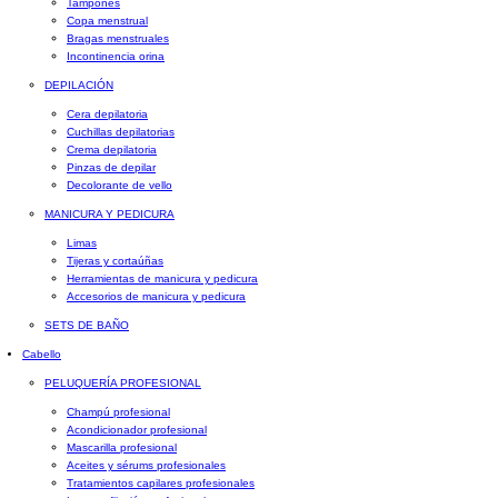
Tampones
Copa menstrual
Bragas menstruales
Incontinencia orina
DEPILACIÓN
Cera depilatoria
Cuchillas depilatorias
Crema depilatoria
Pinzas de depilar
Decolorante de vello
MANICURA Y PEDICURA
Limas
Tijeras y cortaúñas
Herramientas de manicura y pedicura
Accesorios de manicura y pedicura
SETS DE BAÑO
Cabello
PELUQUERÍA PROFESIONAL
Champú profesional
Acondicionador profesional
Mascarilla profesional
Aceites y sérums profesionales
Tratamientos capilares profesionales