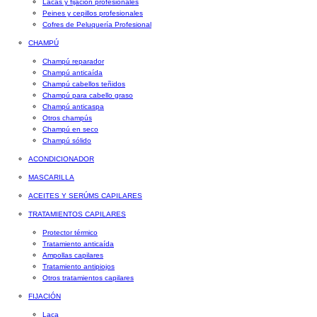
Lacas y fijación profesionales
Peines y cepillos profesionales
Cofres de Peluquería Profesional
CHAMPÚ
Champú reparador
Champú anticaída
Champú cabellos teñidos
Champú para cabello graso
Champú anticaspa
Otros champús
Champú en seco
Champú sólido
ACONDICIONADOR
MASCARILLA
ACEITES Y SERÚMS CAPILARES
TRATAMIENTOS CAPILARES
Protector térmico
Tratamiento anticaída
Ampollas capilares
Tratamiento antipiojos
Otros tratamientos capilares
FIJACIÓN
Laca