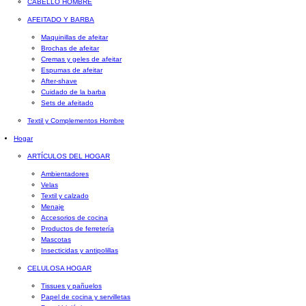
CABELLO HOMBRE
AFEITADO Y BARBA
Maquinillas de afeitar
Brochas de afeitar
Cremas y geles de afeitar
Espumas de afeitar
After-shave
Cuidado de la barba
Sets de afeitado
Textil y Complementos Hombre
Hogar
ARTÍCULOS DEL HOGAR
Ambientadores
Velas
Textil y calzado
Menaje
Accesorios de cocina
Productos de ferretería
Mascotas
Insecticidas y antipolillas
CELULOSA HOGAR
Tissues y pañuelos
Papel de cocina y servilletas