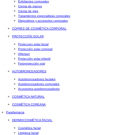
Exfoliantes corporales
Crema de manos
Crema de pies
Tratamientos especialistas corporales
Dispositivos y accesorios corporales
COFRES DE COSMÉTICA CORPORAL
PROTECCIÓN SOLAR
Proteccion solar facial
Protección solar corporal
Aftersun
Protección solar infantil
Fotoprotección oral
AUTOBRONCEADORES
Autobronceadores faciales
Autobronceadores corporales
Accesorios autobronceadores
COSMÉTICA NATURAL
COSMÉTICA COREANA
Parafarmacia
DERMOCOSMÉTICA FACIAL
Cosmética facial
Limpieza facial