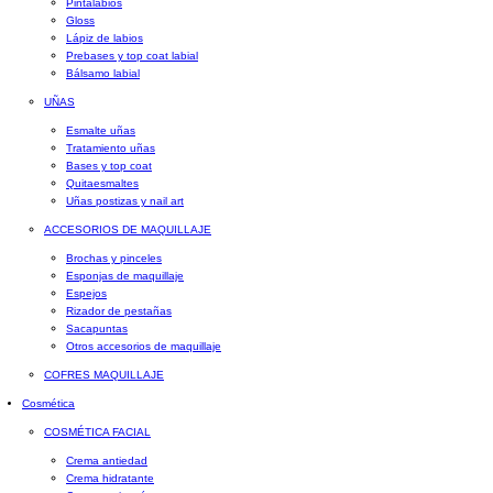
Pintalabios
Gloss
Lápiz de labios
Prebases y top coat labial
Bálsamo labial
UÑAS
Esmalte uñas
Tratamiento uñas
Bases y top coat
Quitaesmaltes
Uñas postizas y nail art
ACCESORIOS DE MAQUILLAJE
Brochas y pinceles
Esponjas de maquillaje
Espejos
Rizador de pestañas
Sacapuntas
Otros accesorios de maquillaje
COFRES MAQUILLAJE
Cosmética
COSMÉTICA FACIAL
Crema antiedad
Crema hidratante