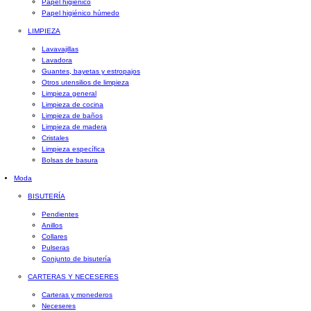
Papel higiénico
Papel higiénico húmedo
LIMPIEZA
Lavavajillas
Lavadora
Guantes, bayetas y estropajos
Otros utensilios de limpieza
Limpieza general
Limpieza de cocina
Limpieza de baños
Limpieza de madera
Cristales
Limpieza específica
Bolsas de basura
Moda
BISUTERÍA
Pendientes
Anillos
Collares
Pulseras
Conjunto de bisutería
CARTERAS Y NECESERES
Carteras y monederos
Neceseres