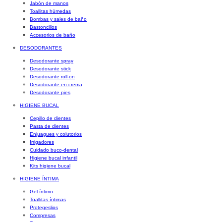
Jabón de manos
Toallitas húmedas
Bombas y sales de baño
Bastoncillos
Accesorios de baño
DESODORANTES
Desodorante spray
Desodorante stick
Desodorante roll-on
Desodorante en crema
Desodorante pies
HIGIENE BUCAL
Cepillo de dientes
Pasta de dientes
Enjuagues y colutorios
Irrigadores
Cuidado buco-dental
Higiene bucal infantil
Kits higiene bucal
HIGIENE ÍNTIMA
Gel íntimo
Toallitas íntimas
Protegeslips
Compresas