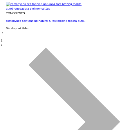
COMODYNES
comodynes self-tanning natural & fast brozing toallita auto...
Sin disponibilidad
1
2