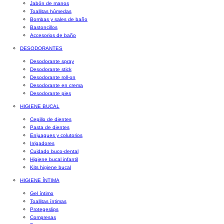
Jabón de manos
Toallitas húmedas
Bombas y sales de baño
Bastoncillos
Accesorios de baño
DESODORANTES
Desodorante spray
Desodorante stick
Desodorante roll-on
Desodorante en crema
Desodorante pies
HIGIENE BUCAL
Cepillo de dientes
Pasta de dientes
Enjuagues y colutorios
Irrigadores
Cuidado buco-dental
Higiene bucal infantil
Kits higiene bucal
HIGIENE ÍNTIMA
Gel íntimo
Toallitas íntimas
Protegeslips
Compresas