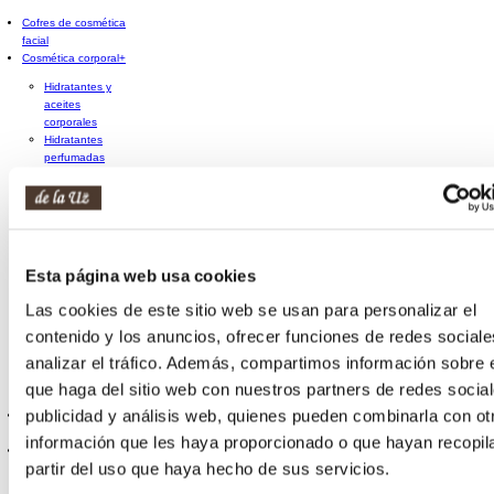
Cofres de cosmética
facial
Cosmética corporal
+
Hidratantes y
aceites
corporales
Hidratantes
perfumadas
Anticelulíticos y
reafirmantes
Exfoliantes
corporales
Crema de
manos
Esta página web usa cookies
Crema de pies
Tratamientos
Las cookies de este sitio web se usan para personalizar el
especialistas
contenido y los anuncios, ofrecer funciones de redes sociale
corporales
Dispositivos y
analizar el tráfico. Además, compartimos información sobre 
accesorios
que haga del sitio web con nuestros partners de redes social
corporales
publicidad y análisis web, quienes pueden combinarla con ot
Cofres de cosmética
corporal
información que les haya proporcionado o que hayan recopil
Protección solar
+
partir del uso que haya hecho de sus servicios.
Proteccion solar