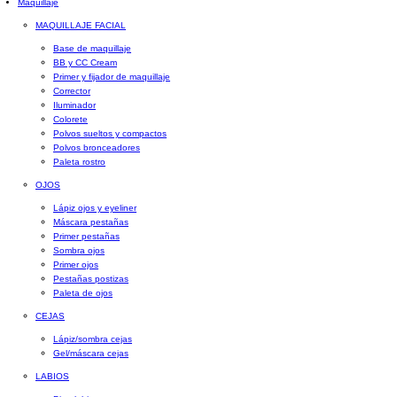
Maquillaje
MAQUILLAJE FACIAL
Base de maquillaje
BB y CC Cream
Primer y fijador de maquillaje
Corrector
Iluminador
Colorete
Polvos sueltos y compactos
Polvos bronceadores
Paleta rostro
OJOS
Lápiz ojos y eyeliner
Máscara pestañas
Primer pestañas
Sombra ojos
Primer ojos
Pestañas postizas
Paleta de ojos
CEJAS
Lápiz/sombra cejas
Gel/máscara cejas
LABIOS