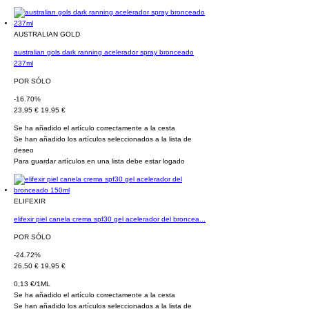
AUSTRALIAN GOLD
australian gols dark ranning acelerador spray bronceado
237ml
POR SÓLO
-16.70%
23,95 €
19,95 €
Se ha añadido el artículo correctamente a la cesta
Se han añadido los artículos seleccionados a la lista de
deseo
Para guardar artículos en una lista debe estar logado
ELIFEXIR
elifexir piel canela crema spf30 gel acelerador del broncea...
POR SÓLO
-24.72%
26,50 €
19,95 €
0,13 €/1ML
Se ha añadido el artículo correctamente a la cesta
Se han añadido los artículos seleccionados a la lista de