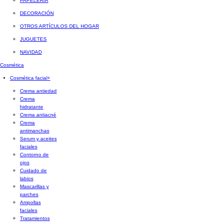
PAPELERÍA
DECORACIÓN
OTROS ARTÍCULOS DEL HOGAR
JUGUETES
NAVIDAD
Cosmética
Cosmética facial
+
Crema antiedad
Crema
hidratante
Crema antiacné
Crema
antimanchas
Serum y aceites
faciales
Contorno de
ojos
Cuidado de
labios
Mascarillas y
parches
Ampollas
faciales
Tratamientos