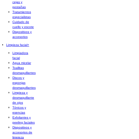
cejas y
pestañas
Tratamientos
especialistas
Cuidado de
cuello y escote
Dispositivos y
accesorios
Limpieza facial
+
Limpiadora
facial
Agua micelar
Toallitas
desmaquillantes
Discos y
esponjas
desmaquillantes
Limpieza y
desmaquillante
de ojos
Tónicos y
esencias
Exfoliantes y
peeling faciales
Dispositivos y
accesorios de
limpieza