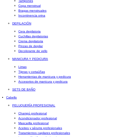
Tampones
Copa menstrual
Bragas menstruales
Incontinencia orina
DEPILACIÓN
Cera depilatoria
Cuchillas depilatorias
Crema depilatoria
Pinzas de depilar
Decolorante de vello
MANICURA Y PEDICURA
Limas
Tijeras y cortaúñas
Herramientas de manicura y pedicura
Accesorios de manicura y pedicura
SETS DE BAÑO
Cabello
PELUQUERÍA PROFESIONAL
Champú profesional
Acondicionador profesional
Mascarilla profesional
Aceites y sérums profesionales
Tratamientos capilares profesionales