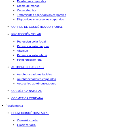
Exfoliantes corporales
Crema de manos
Crema de pies
Tratamientos especialistas corporales
Dispositivos y accesorios corporales
COFRES DE COSMÉTICA CORPORAL
PROTECCIÓN SOLAR
Proteccion solar facial
Protección solar corporal
Aftersun
Protección solar infantil
Fotoprotección oral
AUTOBRONCEADORES
Autobronceadores faciales
Autobronceadores corporales
Accesorios autobronceadores
COSMÉTICA NATURAL
COSMÉTICA COREANA
Parafarmacia
DERMOCOSMÉTICA FACIAL
Cosmética facial
Limpieza facial