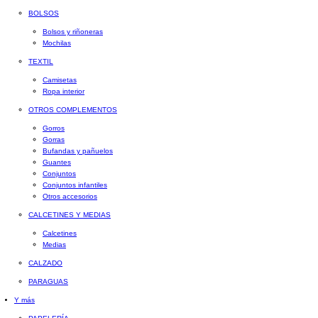
BOLSOS
Bolsos y riñoneras
Mochilas
TEXTIL
Camisetas
Ropa interior
OTROS COMPLEMENTOS
Gorros
Gorras
Bufandas y pañuelos
Guantes
Conjuntos
Conjuntos infantiles
Otros accesorios
CALCETINES Y MEDIAS
Calcetines
Medias
CALZADO
PARAGUAS
Y más