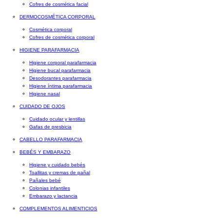
Cofres de cosmética facial
DERMOCOSMÉTICA CORPORAL
Cosmética corporal
Cofres de cosmética corporal
HIGIENE PARAFARMACIA
Higiene corporal parafarmacia
Higiene bucal parafarmacia
Desodorantes parafarmacia
Higiene íntima parafarmacia
Higiene nasal
CUIDADO DE OJOS
Cuidado ocular y lentillas
Gafas de presbicia
CABELLO PARAFARMACIA
BEBÉS Y EMBARAZO
Higiene y cuidado bebés
Toallitas y cremas de pañal
Pañales bebé
Colonias infantiles
Embarazo y lactancia
COMPLEMENTOS ALIMENTICIOS