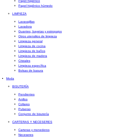
Papel higiénico
Papel higiénico húmedo
LIMPIEZA
Lavavajillas
Lavadora
Guantes, bayetas y estropajos
Otros utensilios de limpieza
Limpieza general
Limpieza de cocina
Limpieza de baños
Limpieza de madera
Cristales
Limpieza específica
Bolsas de basura
Moda
BISUTERÍA
Pendientes
Anillos
Collares
Pulseras
Conjunto de bisutería
CARTERAS Y NECESERES
Carteras y monederos
Neceseres