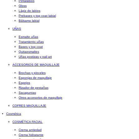
Pintalabios
Gloss
Lápiz de labios
Prebases y top coat labial
Bálsamo labial
UÑAS
Esmalte uñas
Tratamiento uñas
Bases y top coat
Quitaesmaltes
Uñas postizas y nail art
ACCESORIOS DE MAQUILLAJE
Brochas y pinceles
Esponjas de maquillaje
Espejos
Rizador de pestañas
Sacapuntas
Otros accesorios de maquillaje
COFRES MAQUILLAJE
Cosmética
COSMÉTICA FACIAL
Crema antiedad
Crema hidratante