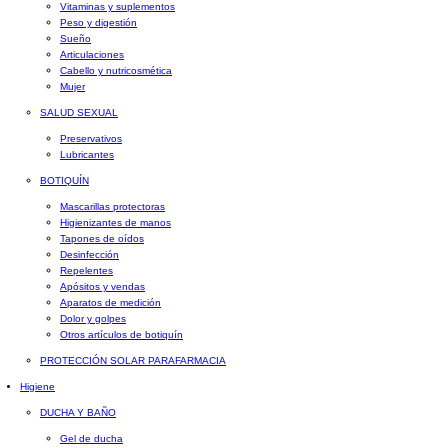
Vitaminas y suplementos
Peso y digestión
Sueño
Articulaciones
Cabello y nutricosmética
Mujer
SALUD SEXUAL
Preservativos
Lubricantes
BOTIQUÍN
Mascarillas protectoras
Higienizantes de manos
Tapones de oídos
Desinfección
Repelentes
Apósitos y vendas
Aparatos de medición
Dolor y golpes
Otros artículos de botiquín
PROTECCIÓN SOLAR PARAFARMACIA
Higiene
DUCHA Y BAÑO
Gel de ducha