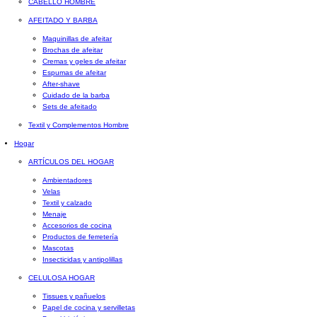
CABELLO HOMBRE
AFEITADO Y BARBA
Maquinillas de afeitar
Brochas de afeitar
Cremas y geles de afeitar
Espumas de afeitar
After-shave
Cuidado de la barba
Sets de afeitado
Textil y Complementos Hombre
Hogar
ARTÍCULOS DEL HOGAR
Ambientadores
Velas
Textil y calzado
Menaje
Accesorios de cocina
Productos de ferretería
Mascotas
Insecticidas y antipolillas
CELULOSA HOGAR
Tissues y pañuelos
Papel de cocina y servilletas