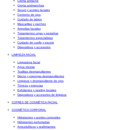
Crema antiacné
Crema antimanchas
Serum y aceites faciales
Contorno de ojos
Cuidado de labios
Mascarillas y parches
Ampollas faciales
Tratamientos cejas y pestañas
Tratamientos especialistas
Cuidado de cuello y escote
Dispositivos y accesorios
LIMPIEZA FACIAL
Limpiadora facial
Agua micelar
Toallitas desmaquillantes
Discos y esponjas desmaquillantes
Limpieza y desmaquillante de ojos
Tónicos y esencias
Exfoliantes y peeling faciales
Dispositivos y accesorios de limpieza
COFRES DE COSMÉTICA FACIAL
COSMÉTICA CORPORAL
Hidratantes y aceites corporales
Hidratantes perfumadas
Anticelulíticos y reafirmantes