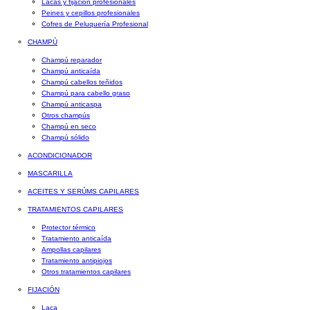
Lacas y fijación profesionales
Peines y cepillos profesionales
Cofres de Peluquería Profesional
CHAMPÚ
Champú reparador
Champú anticaída
Champú cabellos teñidos
Champú para cabello graso
Champú anticaspa
Otros champús
Champú en seco
Champú sólido
ACONDICIONADOR
MASCARILLA
ACEITES Y SERÚMS CAPILARES
TRATAMIENTOS CAPILARES
Protector térmico
Tratamiento anticaída
Ampollas capilares
Tratamiento antipiojos
Otros tratamientos capilares
FIJACIÓN
Laca