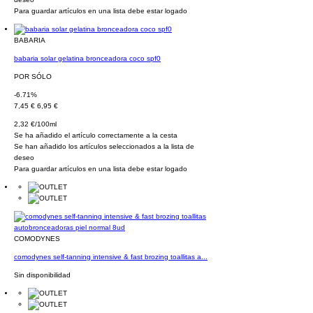
Para guardar artículos en una lista debe estar logado
BABARIA
babaria solar gelatina bronceadora coco spf0
POR SÓLO
-6.71%
7,45 €
6,95 €
2,32 €/100ml
Se ha añadido el artículo correctamente a la cesta
Se han añadido los artículos seleccionados a la lista de
deseo
Para guardar artículos en una lista debe estar logado
COMODYNES
comodynes self-tanning intensive & fast brozing toallitas a...
Sin disponibilidad