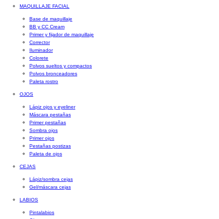
MAQUILLAJE FACIAL
Base de maquillaje
BB y CC Cream
Primer y fijador de maquillaje
Corrector
Iluminador
Colorete
Polvos sueltos y compactos
Polvos bronceadores
Paleta rostro
OJOS
Lápiz ojos y eyeliner
Máscara pestañas
Primer pestañas
Sombra ojos
Primer ojos
Pestañas postizas
Paleta de ojos
CEJAS
Lápiz/sombra cejas
Gel/máscara cejas
LABIOS
Pintalabios