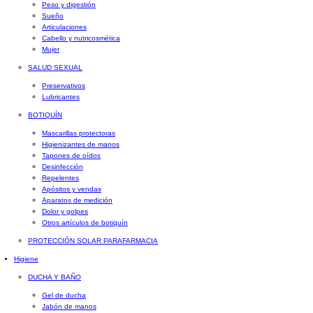
Peso y digestión
Sueño
Articulaciones
Cabello y nutricosmética
Mujer
SALUD SEXUAL
Preservativos
Lubricantes
BOTIQUÍN
Mascarillas protectoras
Higienizantes de manos
Tapones de oídos
Desinfección
Repelentes
Apósitos y vendas
Aparatos de medición
Dolor y golpes
Otros artículos de botiquín
PROTECCIÓN SOLAR PARAFARMACIA
Higiene
DUCHA Y BAÑO
Gel de ducha
Jabón de manos