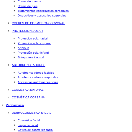
Crema de manos
Crema de pies
Tratamientos especialistas corporales
Dispositivos y accesorios corporales
COFRES DE COSMÉTICA CORPORAL
PROTECCIÓN SOLAR
Proteccion solar facial
Protección solar corporal
Aftersun
Protección solar infantil
Fotoprotección oral
AUTOBRONCEADORES
Autobronceadores faciales
Autobronceadores corporales
Accesorios autobronceadores
COSMÉTICA NATURAL
COSMÉTICA COREANA
Parafarmacia
DERMOCOSMÉTICA FACIAL
Cosmética facial
Limpieza facial
Cofres de cosmética facial