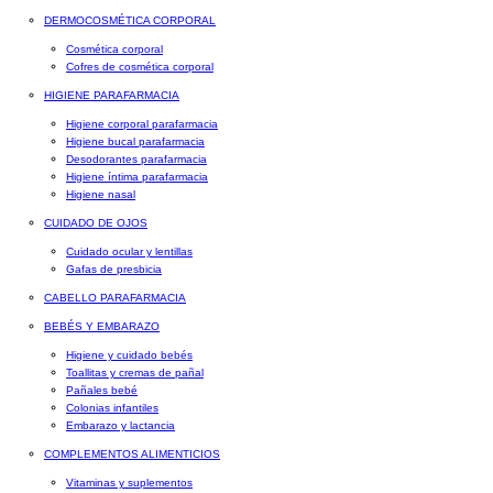
DERMOCOSMÉTICA CORPORAL
Cosmética corporal
Cofres de cosmética corporal
HIGIENE PARAFARMACIA
Higiene corporal parafarmacia
Higiene bucal parafarmacia
Desodorantes parafarmacia
Higiene íntima parafarmacia
Higiene nasal
CUIDADO DE OJOS
Cuidado ocular y lentillas
Gafas de presbicia
CABELLO PARAFARMACIA
BEBÉS Y EMBARAZO
Higiene y cuidado bebés
Toallitas y cremas de pañal
Pañales bebé
Colonias infantiles
Embarazo y lactancia
COMPLEMENTOS ALIMENTICIOS
Vitaminas y suplementos