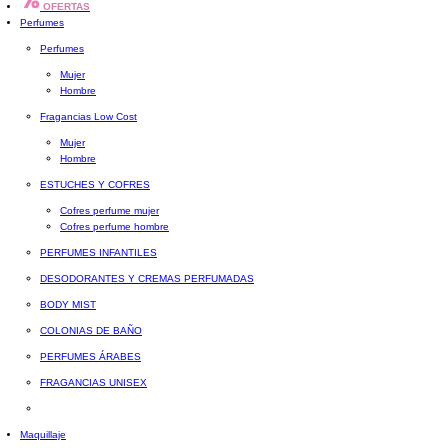
OFERTAS
Perfumes
Perfumes
Mujer
Hombre
Fragancias Low Cost
Mujer
Hombre
ESTUCHES Y COFRES
Cofres perfume mujer
Cofres perfume hombre
PERFUMES INFANTILES
DESODORANTES Y CREMAS PERFUMADAS
BODY MIST
COLONIAS DE BAÑO
PERFUMES ÁRABES
FRAGANCIAS UNISEX
Maquillaje