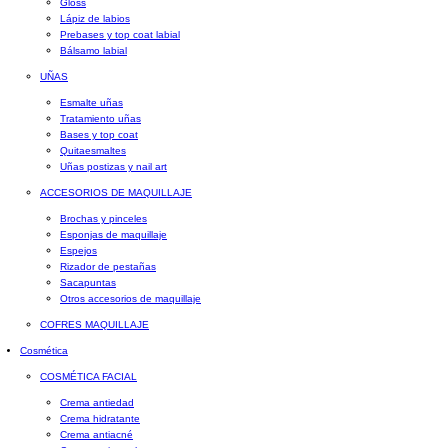
Gloss
Lápiz de labios
Prebases y top coat labial
Bálsamo labial
UÑAS
Esmalte uñas
Tratamiento uñas
Bases y top coat
Quitaesmaltes
Uñas postizas y nail art
ACCESORIOS DE MAQUILLAJE
Brochas y pinceles
Esponjas de maquillaje
Espejos
Rizador de pestañas
Sacapuntas
Otros accesorios de maquillaje
COFRES MAQUILLAJE
Cosmética
COSMÉTICA FACIAL
Crema antiedad
Crema hidratante
Crema antiacné