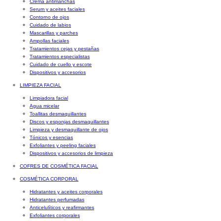
Crema antimanchas
Serum y aceites faciales
Contorno de ojos
Cuidado de labios
Mascarillas y parches
Ampollas faciales
Tratamientos cejas y pestañas
Tratamientos especialistas
Cuidado de cuello y escote
Dispositivos y accesorios
LIMPIEZA FACIAL
Limpiadora facial
Agua micelar
Toallitas desmaquillantes
Discos y esponjas desmaquillantes
Limpieza y desmaquillante de ojos
Tónicos y esencias
Exfoliantes y peeling faciales
Dispositivos y accesorios de limpieza
COFRES DE COSMÉTICA FACIAL
COSMÉTICA CORPORAL
Hidratantes y aceites corporales
Hidratantes perfumadas
Anticelulíticos y reafirmantes
Exfoliantes corporales